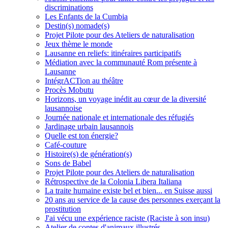
discriminations
Les Enfants de la Cumbia
Destin(s) nomade(s)
Projet Pilote pour des Ateliers de naturalisation
Jeux thème le monde
Lausanne en reliefs: itinéraires participatifs
Médiation avec la communauté Rom présente à
Lausanne
IntégrACTion au théâtre
Procès Mobutu
Horizons, un voyage inédit au cœur de la diversité
lausannoise
Journée nationale et internationale des réfugiés
Jardinage urbain lausannois
Quelle est ton énergie?
Café-couture
Histoire(s) de génération(s)
Sons de Babel
Projet Pilote pour des Ateliers de naturalisation
Rétrospective de la Colonia Libera Italiana
La traite humaine existe bel et bien... en Suisse aussi
20 ans au service de la cause des personnes exerçant la
prostitution
J'ai vécu une expérience raciste (Raciste à son insu)
Atelier de contes d'animaux illustrés