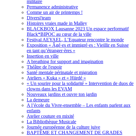
militaire
Permanence administrative
Comme un air de printemps !
Diversi'team
Histoires vraies made in Malley
BLACKBOX Lausanne 2023 Un espace performatif
Black*BIPOC au cœur de la ville
Festival AEYAEL, L’Equateur rencontre le monde
Exposition « Âgé·es et immigré·es : Vieillir en Suisse
en tant qu’étranger·ères »
Insertion en ville
A breathing for support and imagination
Théâtre de l'espoir
Santé mentale périnatale et migration
Ateliers « Kuka » et « Hiirdé »
« Un sourire pour la solidarité » Intervention de duos de
clowns dans les EVAM
Nouveaux jardins et ouvre ton jardin
La demeure
A l’école du Vivre-ensemble – Les enfants parlent aux
enfants
Atelier couture en mixité
La Bibliothèque Musicale
Journée européenne de la culture juive
BAPTÊME ET CHANGEMENT DE GRADES