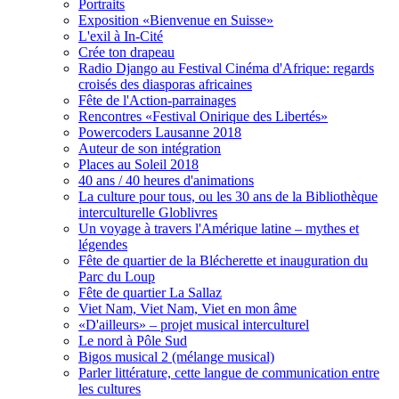
Portraits
Exposition «Bienvenue en Suisse»
L'exil à In-Cité
Crée ton drapeau
Radio Django au Festival Cinéma d'Afrique: regards
croisés des diasporas africaines
Fête de l'Action-parrainages
Rencontres «Festival Onirique des Libertés»
Powercoders Lausanne 2018
Auteur de son intégration
Places au Soleil 2018
40 ans / 40 heures d'animations
La culture pour tous, ou les 30 ans de la Bibliothèque
interculturelle Globlivres
Un voyage à travers l'Amérique latine – mythes et
légendes
Fête de quartier de la Blécherette et inauguration du
Parc du Loup
Fête de quartier La Sallaz
Viet Nam, Viet Nam, Viet en mon âme
«D'ailleurs» – projet musical interculturel
Le nord à Pôle Sud
Bigos musical 2 (mélange musical)
Parler littérature, cette langue de communication entre
les cultures