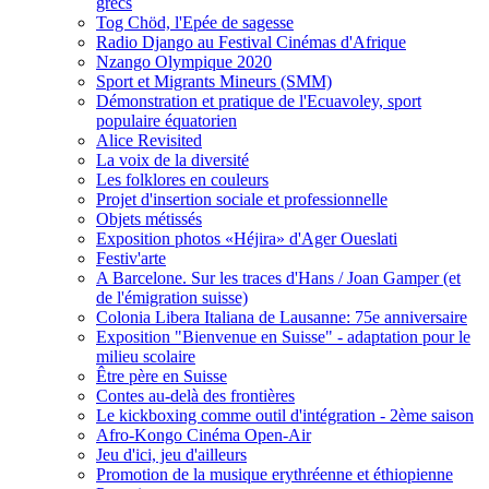
grecs
Tog Chöd, l'Epée de sagesse
Radio Django au Festival Cinémas d'Afrique
Nzango Olympique 2020
Sport et Migrants Mineurs (SMM)
Démonstration et pratique de l'Ecuavoley, sport
populaire équatorien
Alice Revisited
La voix de la diversité
Les folklores en couleurs
Projet d'insertion sociale et professionnelle
Objets métissés
Exposition photos «Héjira» d'Ager Oueslati
Festiv'arte
A Barcelone. Sur les traces d'Hans / Joan Gamper (et
de l'émigration suisse)
Colonia Libera Italiana de Lausanne: 75e anniversaire
Exposition "Bienvenue en Suisse" - adaptation pour le
milieu scolaire
Être père en Suisse
Contes au-delà des frontières
Le kickboxing comme outil d'intégration - 2ème saison
Afro-Kongo Cinéma Open-Air
Jeu d'ici, jeu d'ailleurs
Promotion de la musique erythréenne et éthiopienne