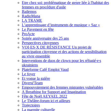
Etre chez soi: problématique de genre liée à l'habitat des
femmes en procédure d'asile
Bailemos
RadioMana
LA TRAME
L’apprentissage d’instruments de musique « Saz »
Le Pavement en fête
ProActe
Soirée anniversaire des 25 ans
Perspectives citoyennes
VOI·ES·X DE RÉSISTANCE Un projet de
participation citoyenne et des actions de sensibilisation
au vivre ensemble
Interventions de duos de clown pour les réfugié∙e∙s
ukrainiens
Plateforme Café Emploi Vaud
Le foyer
Et vogue la galère
Diversi'Team
Empouvoirement des femmes migrantes vulnérables
A Breathing for Support and Imagination
Fête de Noël AEYAEL 2022
Le Théâtre-forum ici et ailleurs
Trajectoires
La marmite culturelle