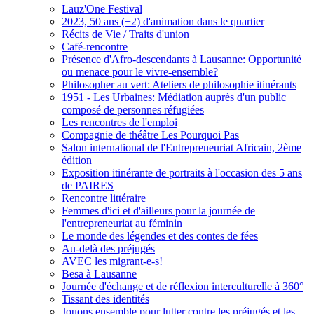
Lauz'One Festival
2023, 50 ans (+2) d'animation dans le quartier
Récits de Vie / Traits d'union
Café-rencontre
Présence d'Afro-descendants à Lausanne: Opportunité
ou menace pour le vivre-ensemble?
Philosopher au vert: Ateliers de philosophie itinérants
1951 - Les Urbaines: Médiation auprès d'un public
composé de personnes réfugiées
Les rencontres de l'emploi
Compagnie de théâtre Les Pourquoi Pas
Salon international de l'Entrepreneuriat Africain, 2ème
édition
Exposition itinérante de portraits à l'occasion des 5 ans
de PAIRES
Rencontre littéraire
Femmes d'ici et d'ailleurs pour la journée de
l'entrepreneuriat au féminin
Le monde des légendes et des contes de fées
Au-delà des préjugés
AVEC les migrant-e-s!
Besa à Lausanne
Journée d'échange et de réflexion interculturelle à 360°
Tissant des identités
Jouons ensemble pour lutter contre les préjugés et les