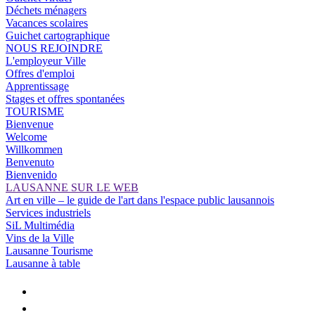
Déchets ménagers
Vacances scolaires
Guichet cartographique
NOUS REJOINDRE
L'employeur Ville
Offres d'emploi
Apprentissage
Stages et offres spontanées
TOURISME
Bienvenue
Welcome
Willkommen
Benvenuto
Bienvenido
LAUSANNE SUR LE WEB
Art en ville – le guide de l'art dans l'espace public lausannois
Services industriels
SiL Multimédia
Vins de la Ville
Lausanne Tourisme
Lausanne à table