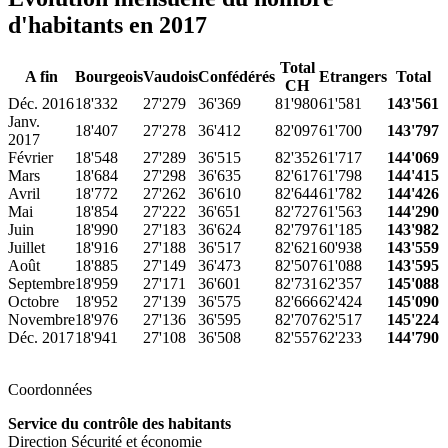
d'habitants en 2017
Total
A fin
Bourgeois
Vaudois
Confédérés
Etrangers
Total
CH
Déc. 2016
18'332
27'279
36'369
81'980
61'581
143'561
Janv.
18'407
27'278
36'412
82'097
61'700
143'797
2017
Février
18'548
27'289
36'515
82'352
61'717
144'069
Mars
18'684
27'298
36'635
82'617
61'798
144'415
Avril
18'772
27'262
36'610
82'644
61'782
144'426
Mai
18'854
27'222
36'651
82'727
61'563
144'290
Juin
18'990
27'183
36'624
82'797
61'185
143'982
Juillet
18'916
27'188
36'517
82'621
60'938
143'559
Août
18'885
27'149
36'473
82'507
61'088
143'595
Septembre
18'959
27'171
36'601
82'731
62'357
145'088
Octobre
18'952
27'139
36'575
82'666
62'424
145'090
Novembre
18'976
27'136
36'595
82'707
62'517
145'224
Déc. 2017
18'941
27'108
36'508
82'557
62'233
144'790
Coordonnées
Service du contrôle des habitants
Direction Sécurité et économie