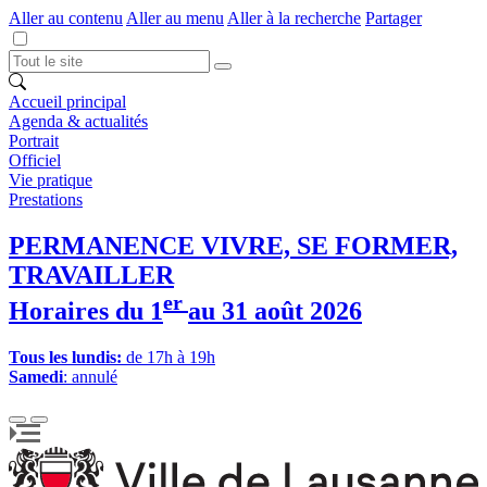
Aller au contenu
Aller au menu
Aller à la recherche
Partager
Accueil principal
Agenda & actualités
Portrait
Officiel
Vie pratique
Prestations
PERMANENCE VIVRE, SE FORMER,
TRAVAILLER
er
Horaires du 1
au 31 août 2026
Tous les lundis:
de 17h à 19h
Samedi
: annulé