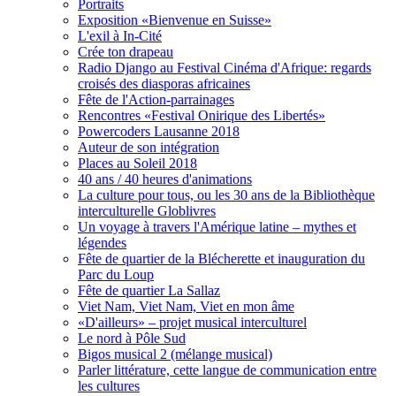
Portraits
Exposition «Bienvenue en Suisse»
L'exil à In-Cité
Crée ton drapeau
Radio Django au Festival Cinéma d'Afrique: regards
croisés des diasporas africaines
Fête de l'Action-parrainages
Rencontres «Festival Onirique des Libertés»
Powercoders Lausanne 2018
Auteur de son intégration
Places au Soleil 2018
40 ans / 40 heures d'animations
La culture pour tous, ou les 30 ans de la Bibliothèque
interculturelle Globlivres
Un voyage à travers l'Amérique latine – mythes et
légendes
Fête de quartier de la Blécherette et inauguration du
Parc du Loup
Fête de quartier La Sallaz
Viet Nam, Viet Nam, Viet en mon âme
«D'ailleurs» – projet musical interculturel
Le nord à Pôle Sud
Bigos musical 2 (mélange musical)
Parler littérature, cette langue de communication entre
les cultures