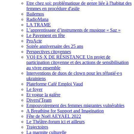
Etre chez soi: problématique de genre liée à l'habitat des
femmes en procédure d'asile
Bailemos
RadioMana
LA TRAME
L’apprentissage d’instruments de musique « Saz »
Le Pavement en fête
ProActe
Soirée anniversaire des 25 ans
Perspectives citoyennes
VOI·ES·X DE RÉSISTANCE Un projet de
participation citoyenne et des actions de sensibilisation
au vivre ensemble
Interventions de duos de clown pour les réfugié∙e∙s
ukrainiens
Plateforme Café Emploi Vaud
Le foyer
Et vogue la galère
Diversi'Team
Empouvoirement des femmes migrantes vulnérables
A Breathing for Support and Imagination
Fête de Noël AEYAEL 2022
Le Théâtre-forum ici et ailleurs
Trajectoires
La marmite culturelle