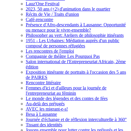
Lauz'One Festival
2023, 50 ans (+2) d'animation dans le quartier
Récits de Vie / Traits d'union
Café-rencontre
Présence d'Afro-descendants à Lausanne: Opportunité
ou menace pour le vivre-ensemble?
Philosopher au vert: Ateliers de philosophie itinérants
1951 - Les Urbaines: Médiation auprès d'un public
composé de personnes réfugiées
Les rencontres de l'emploi
Compagnie de théâtre Les Pourquoi Pas
Salon international de l'Entrepreneuriat Africain, 2ème
édition
Exposition itinérante de portraits à l'occasion des 5 ans
de PAIRES
Rencontre littéraire
Femmes d'ici et d'ailleurs pour la journée de
l'entrepreneuriat au féminin
Le monde des légendes et des contes de fées
Au-delà des préjugés
AVEC les migrant-e-s!
Besa à Lausanne
Journée d'échange et de réflexion interculturelle à 360°
Tissant des identités
Jouons ensemble pour lutter contre les préjugés et les