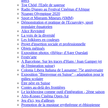
grecs
Tog Chöd, l'Epée de sagesse
Radio Django au Festival Cinémas d'Afrique
Nzango Olympique 2020
Sport et Migrants Mineurs (SMM)
Démonstration et pratique de l'Ecuavoley, sport
populaire équatorien
Alice Revisited
La voix de la diversité
Les folklores en couleurs
Projet d'insertion sociale et professionnelle
Objets métissés
Exposition photos «Héjira» d'Ager Oueslati
Festiv'arte
A Barcelone. Sur les traces d'Hans / Joan Gamper (et
de l'émigration suisse)
Colonia Libera Italiana de Lausanne: 75e anniversaire
Exposition "Bienvenue en Suisse" - adaptation pour le
milieu scolaire
Être père en Suisse
Contes au-delà des frontières
Le kickboxing comme outil d'intégration - 2ème saison
Afro-Kongo Cinéma Open-Air
Jeu d'ici, jeu d'ailleurs
Promotion de la musique erythréenne et éthiopienne