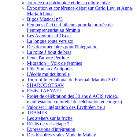
Journée du patrimoine et de la culture juive
Exposition et conférence-débat sur Carlo Levi et Anna-
Maria Ichino
Bigos Musical n°3
Femmes d’ici et d’ailleurs pour la journée de
l’entrepreneuriat au féminin
Les Aventures d’Oscar
La longue route vers soi
Des documentaires pour l'intégration
La route à bout de bras
Pene d'amore Perdute
Migration – Voix de femmes
Pôle Sud aux Antipodes
L'école multiculturelle
Tournoi International de Football Mambo 2022
SHARODOTSAV
Festival AEYAEL
Projet de célébration des 30 ans d'ACIS (vidéo,
manifestation culturelle de célébration et congrès)
Valoriser l'intégration des Erythréen-ne-s
TRAMES
Les ateliers sur la friche
Récits de vie - étape 2
Expressions d'intégration
Des histoires vraies Made in Malley