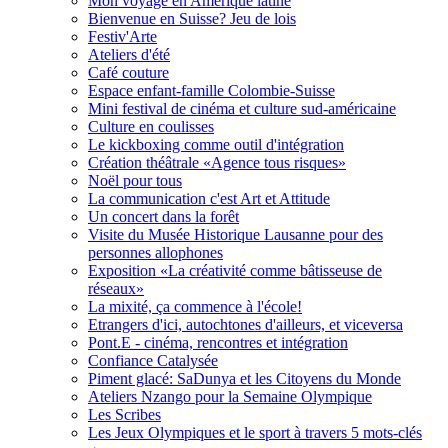
Mon voyage en Amérique latine
Bienvenue en Suisse? Jeu de lois
Festiv'Arte
Ateliers d'été
Café couture
Espace enfant-famille Colombie-Suisse
Mini festival de cinéma et culture sud-américaine
Culture en coulisses
Le kickboxing comme outil d'intégration
Création théâtrale «Agence tous risques»
Noël pour tous
La communication c'est Art et Attitude
Un concert dans la forêt
Visite du Musée Historique Lausanne pour des
personnes allophones
Exposition «La créativité comme bâtisseuse de
réseaux»
La mixité, ça commence à l'école!
Etrangers d'ici, autochtones d'ailleurs, et viceversa
Pont.E - cinéma, rencontres et intégration
Confiance Catalysée
Piment glacé: SaDunya et les Citoyens du Monde
Ateliers Nzango pour la Semaine Olympique
Les Scribes
Les Jeux Olympiques et le sport à travers 5 mots-clés