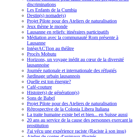
discriminations
Les Enfants de la Cumbia
Destin(s) nomade(s)
Projet Pilote pour des Ateliers de naturalisation
Jeux thème le monde
Lausanne en reliefs: itinéraires participatifs
Médiation avec la communauté Rom présente à
Lausanne
IntégrACTion au théâtre
Procès Mobutu
Horizons, un voyage inédit au cœur de la diversité
lausannoise
Journée nationale et internationale des réfugiés
Jardinage urbain lausannois
Quelle est ton énergie?
Café-couture
Histoire(s) de génération(s)
Sons de Babel
Projet Pilote pour des Ateliers de naturalisation
Rétrospective de la Colonia Libera Italiana
La traite humaine existe bel et bien... en Suisse aussi
20 ans au service de la cause des personnes exerçant la
prostitution
J'ai vécu une expérience raciste (Raciste à son insu)
Atelier de contes d'animaux illustrés