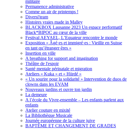
militaire
Permanence administrative
Comme un air de printemps !
Diversi'team
Histoires vraies made in Malley
BLACKBOX Lausanne 2023 Un espace performatif
Black*BIPOC au cœur de la ville
Festival AEYAEL, L’Equateur rencontre le monde
Exposition « Âgé·es et immigré·es : Vieillir en Suisse
en tant qu’étranger·ères »
Insertion en ville
A breathing for support and imagination
Théâtre de l'espoir
Santé mentale périnatale et migration
Ateliers « Kuka » et « Hiirdé »
« Un sourire pour la solidarité » Intervention de duos de
clowns dans les EVAM
Nouveaux jardins et ouvre ton jardin
La demeure
A l’école du Vivre-ensemble – Les enfants parlent aux
enfants
Atelier couture en mixité
La Bibliothèque Musicale
Journée européenne de la culture juive
BAPTÊME ET CHANGEMENT DE GRADES