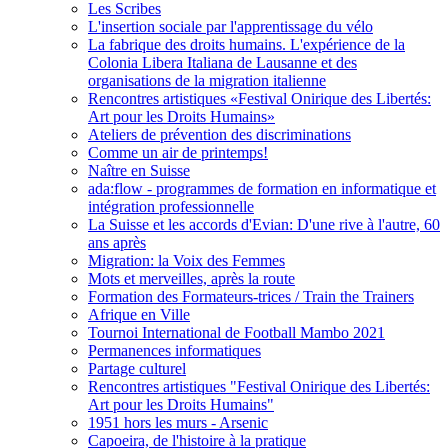
Les Scribes
L'insertion sociale par l'apprentissage du vélo
La fabrique des droits humains. L'expérience de la
Colonia Libera Italiana de Lausanne et des
organisations de la migration italienne
Rencontres artistiques «Festival Onirique des Libertés:
Art pour les Droits Humains»
Ateliers de prévention des discriminations
Comme un air de printemps!
Naître en Suisse
ada:flow - programmes de formation en informatique et
intégration professionnelle
La Suisse et les accords d'Evian: D'une rive à l'autre, 60
ans après
Migration: la Voix des Femmes
Mots et merveilles, après la route
Formation des Formateurs-trices / Train the Trainers
Afrique en Ville
Tournoi International de Football Mambo 2021
Permanences informatiques
Partage culturel
Rencontres artistiques "Festival Onirique des Libertés:
Art pour les Droits Humains"
1951 hors les murs - Arsenic
Capoeira, de l'histoire à la pratique