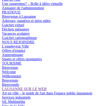
Une suggestion? – Boîte à idées virtuelle
Annuaire de l'administration
PRATIQUE
Bienvenue à Lausanne
Adresses, numéros et infos utiles
Guichet virtuel
Déchets ménagers
Vacances scolaires
Guichet cartographique
NOUS REJOINDRE
L'employeur Ville
Offres d'emploi
Apprentissage
Stages et offres spontanées
TOURISME
Bienvenue
Welcome
Willkommen
Benvenuto
Bienvenido
LAUSANNE SUR LE WEB
Art en ville – le guide de l'art dans l'espace public lausannois
Services industriels
SiL Multimédia
Vins de la Ville