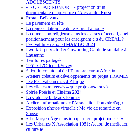
ADOLESCENTS
« NON FAR RUMORE » projection d’un
documentaire en présence d’Alessandra Rossi
Restau Bellevaux
Le pavement en fête
La représentation théâtrale «Tuer l'amour»
La dimension religieuse dans les classes d’accueil, quel
positionnement pour les enseignant·e·s du CREAL ?
Festival International MAMBO 2024
I work U play - le 1er Coworking Garderie solidaire à
Lausanne
Territoires partagés
1951 x L'Oriental-Vevey
Salon International de l’Entrepreneuriat Africain
Ateliers créatifs et développements du projet TRAMES
18e Festival cinémas d’Afrique
Les clichés renversés – que projetons-nous ?
Soirée Poésie et Cinéma 2024
La violence faite aux femmes
Ateliers informatique de l'Association Pouvoir d'agir
Exposition photos virtuelle : Ma vie de retraité.e en
Suisse
« Le Moyen Âge dans ton quartier : projet podcast »
Les Urbaines X Association 1951: Action de médiation
culturelle