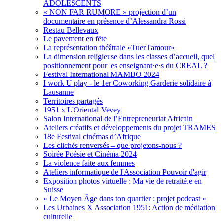
ADOLESCENTS
« NON FAR RUMORE » projection d’un
documentaire en présence d’Alessandra Rossi
Restau Bellevaux
Le pavement en fête
La représentation théâtrale «Tuer l'amour»
La dimension religieuse dans les classes d’accueil, quel
positionnement pour les enseignant·e·s du CREAL ?
Festival International MAMBO 2024
I work U play - le 1er Coworking Garderie solidaire à
Lausanne
Territoires partagés
1951 x L'Oriental-Vevey
Salon International de l’Entrepreneuriat Africain
Ateliers créatifs et développements du projet TRAMES
18e Festival cinémas d’Afrique
Les clichés renversés – que projetons-nous ?
Soirée Poésie et Cinéma 2024
La violence faite aux femmes
Ateliers informatique de l'Association Pouvoir d'agir
Exposition photos virtuelle : Ma vie de retraité.e en
Suisse
« Le Moyen Âge dans ton quartier : projet podcast »
Les Urbaines X Association 1951: Action de médiation
culturelle