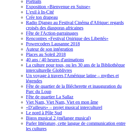
Portraits
Exposition «Bienvenue en Suisse»
L'exil à In-Cité
Crée ton drapeau
Radio Django au Festival Cinéma d'Afrique: regards
croisés des diasporas africaines
Fête de l'Action-parrainages
Rencontres «Festival Onirique des Libertés»
Powercoders Lausanne 2018
Auteur de son intégration
Places au Soleil 2018
40 ans / 40 heures d'animations
La culture pour tous, ou les 30 ans de la Bibliothèque
interculturelle Globlivres
Un voyage à travers l'Amérique latine – mythes et
légendes
Fête de quartier de la Blécherette et inauguration du
Parc du Loup
Fête de quartier La Sallaz
Viet Nam, Viet Nam, Viet en mon âme
«D'ailleurs» – projet musical interculturel
Le nord à Pôle Sud
Bigos musical 2 (mélange musical)
Parler littérature, cette langue de communication entre
les cultures