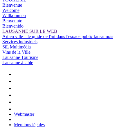
Bienvenue
Welcome
Willkommen
Benvenuto
Bienvenido
LAUSANNE SUR LE WEB
Art en ville – le guide de l'art dans l'espace public lausannois
Services industriels
SiL Multimédia
Vins de la Ville
Lausanne Tourisme
Lausanne à table
Webmaster
–
Mentions légales