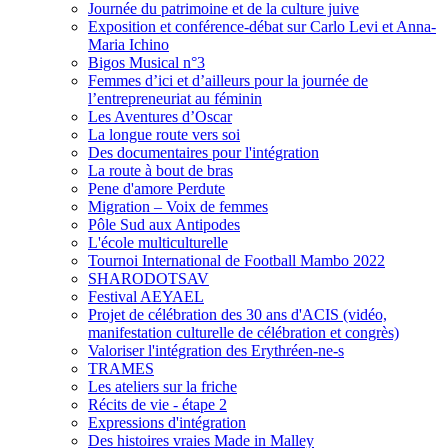
Journée du patrimoine et de la culture juive
Exposition et conférence-débat sur Carlo Levi et Anna-
Maria Ichino
Bigos Musical n°3
Femmes d’ici et d’ailleurs pour la journée de
l’entrepreneuriat au féminin
Les Aventures d’Oscar
La longue route vers soi
Des documentaires pour l'intégration
La route à bout de bras
Pene d'amore Perdute
Migration – Voix de femmes
Pôle Sud aux Antipodes
L'école multiculturelle
Tournoi International de Football Mambo 2022
SHARODOTSAV
Festival AEYAEL
Projet de célébration des 30 ans d'ACIS (vidéo,
manifestation culturelle de célébration et congrès)
Valoriser l'intégration des Erythréen-ne-s
TRAMES
Les ateliers sur la friche
Récits de vie - étape 2
Expressions d'intégration
Des histoires vraies Made in Malley