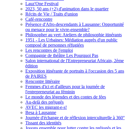
Lauz'One Festival
2023, 50 ans (+2) d'animation dans le quartier
Récits de Vie / Traits d'union
Café-rencontre
Présence d'Afro-descendants à Lausanne: Opportunité
ou menace pour le vivre-ensemble?
Philosopher au vert: Ateliers de philosophie itinérants
1951 - Les Urbaines: Médiation auprès d'un public
composé de personnes réfugiées
Les rencontres de l'emploi
Compagnie de théâtre Les Pourquoi Pas
Salon international de l'Entrepreneuriat Africain, 2ème
édition
Exposition itinérante de portraits à l'occasion des 5 ans
de PAIRES
Rencontre littéraire
Femmes d'ici et d'ailleurs pour la journée de
l'entrepreneuriat au féminin
Le monde des légendes et des contes de fées
Au-delà des préjugés
AVEC les migrant-e-s!
Besa à Lausanne
Journée d'échange et de réflexion interculturelle à 360°
Tissant des identités
Jouons ensemble pour lutter contre les préjugés et les