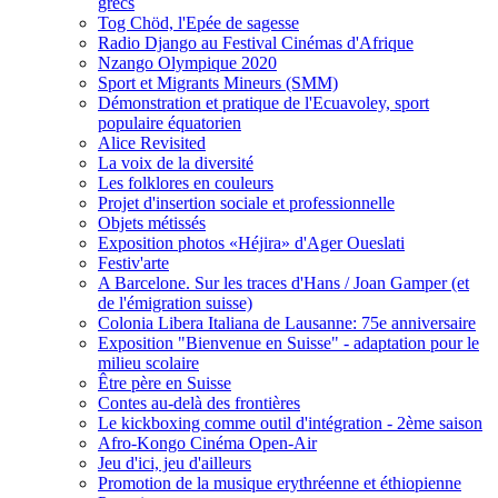
grecs
Tog Chöd, l'Epée de sagesse
Radio Django au Festival Cinémas d'Afrique
Nzango Olympique 2020
Sport et Migrants Mineurs (SMM)
Démonstration et pratique de l'Ecuavoley, sport
populaire équatorien
Alice Revisited
La voix de la diversité
Les folklores en couleurs
Projet d'insertion sociale et professionnelle
Objets métissés
Exposition photos «Héjira» d'Ager Oueslati
Festiv'arte
A Barcelone. Sur les traces d'Hans / Joan Gamper (et
de l'émigration suisse)
Colonia Libera Italiana de Lausanne: 75e anniversaire
Exposition "Bienvenue en Suisse" - adaptation pour le
milieu scolaire
Être père en Suisse
Contes au-delà des frontières
Le kickboxing comme outil d'intégration - 2ème saison
Afro-Kongo Cinéma Open-Air
Jeu d'ici, jeu d'ailleurs
Promotion de la musique erythréenne et éthiopienne