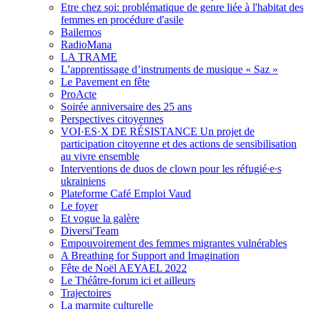
Etre chez soi: problématique de genre liée à l'habitat des
femmes en procédure d'asile
Bailemos
RadioMana
LA TRAME
L’apprentissage d’instruments de musique « Saz »
Le Pavement en fête
ProActe
Soirée anniversaire des 25 ans
Perspectives citoyennes
VOI·ES·X DE RÉSISTANCE Un projet de
participation citoyenne et des actions de sensibilisation
au vivre ensemble
Interventions de duos de clown pour les réfugié∙e∙s
ukrainiens
Plateforme Café Emploi Vaud
Le foyer
Et vogue la galère
Diversi'Team
Empouvoirement des femmes migrantes vulnérables
A Breathing for Support and Imagination
Fête de Noël AEYAEL 2022
Le Théâtre-forum ici et ailleurs
Trajectoires
La marmite culturelle