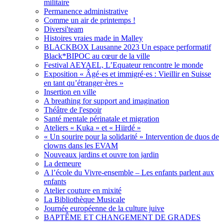
militaire
Permanence administrative
Comme un air de printemps !
Diversi'team
Histoires vraies made in Malley
BLACKBOX Lausanne 2023 Un espace performatif
Black*BIPOC au cœur de la ville
Festival AEYAEL, L’Equateur rencontre le monde
Exposition « Âgé·es et immigré·es : Vieillir en Suisse
en tant qu’étranger·ères »
Insertion en ville
A breathing for support and imagination
Théâtre de l'espoir
Santé mentale périnatale et migration
Ateliers « Kuka » et « Hiirdé »
« Un sourire pour la solidarité » Intervention de duos de
clowns dans les EVAM
Nouveaux jardins et ouvre ton jardin
La demeure
A l’école du Vivre-ensemble – Les enfants parlent aux
enfants
Atelier couture en mixité
La Bibliothèque Musicale
Journée européenne de la culture juive
BAPTÊME ET CHANGEMENT DE GRADES