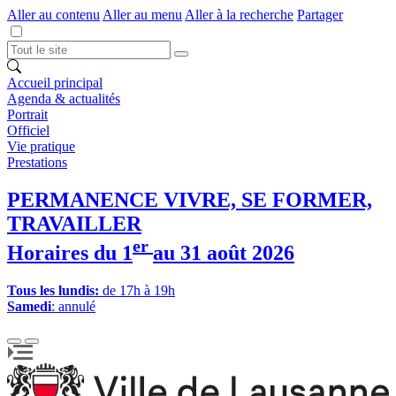
Aller au contenu
Aller au menu
Aller à la recherche
Partager
Accueil principal
Agenda & actualités
Portrait
Officiel
Vie pratique
Prestations
PERMANENCE VIVRE, SE FORMER,
TRAVAILLER
er
Horaires du 1
au 31 août 2026
Tous les lundis:
de 17h à 19h
Samedi
: annulé