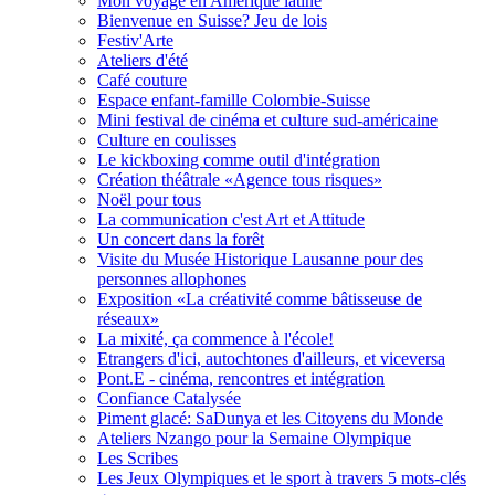
Mon voyage en Amérique latine
Bienvenue en Suisse? Jeu de lois
Festiv'Arte
Ateliers d'été
Café couture
Espace enfant-famille Colombie-Suisse
Mini festival de cinéma et culture sud-américaine
Culture en coulisses
Le kickboxing comme outil d'intégration
Création théâtrale «Agence tous risques»
Noël pour tous
La communication c'est Art et Attitude
Un concert dans la forêt
Visite du Musée Historique Lausanne pour des
personnes allophones
Exposition «La créativité comme bâtisseuse de
réseaux»
La mixité, ça commence à l'école!
Etrangers d'ici, autochtones d'ailleurs, et viceversa
Pont.E - cinéma, rencontres et intégration
Confiance Catalysée
Piment glacé: SaDunya et les Citoyens du Monde
Ateliers Nzango pour la Semaine Olympique
Les Scribes
Les Jeux Olympiques et le sport à travers 5 mots-clés