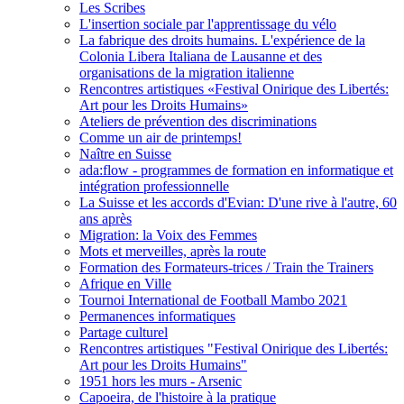
Les Scribes
L'insertion sociale par l'apprentissage du vélo
La fabrique des droits humains. L'expérience de la
Colonia Libera Italiana de Lausanne et des
organisations de la migration italienne
Rencontres artistiques «Festival Onirique des Libertés:
Art pour les Droits Humains»
Ateliers de prévention des discriminations
Comme un air de printemps!
Naître en Suisse
ada:flow - programmes de formation en informatique et
intégration professionnelle
La Suisse et les accords d'Evian: D'une rive à l'autre, 60
ans après
Migration: la Voix des Femmes
Mots et merveilles, après la route
Formation des Formateurs-trices / Train the Trainers
Afrique en Ville
Tournoi International de Football Mambo 2021
Permanences informatiques
Partage culturel
Rencontres artistiques "Festival Onirique des Libertés:
Art pour les Droits Humains"
1951 hors les murs - Arsenic
Capoeira, de l'histoire à la pratique