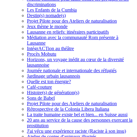
discriminations
Les Enfants de la Cumbia
Destin(s) nomade(s)
Projet Pilote pour des Ateliers de naturalisation
Jeux thème le monde
Lausanne en reliefs: itinéraires participatifs
Médiation avec la communauté Rom présente à
Lausanne
IntégrACTion au théâtre
Procès Mobutu
Horizons, un voyage inédit au cœur de la diversité
lausannoise
Journée nationale et internationale des réfugiés
Jardinage urbain lausannois
Quelle est ton énergie?
Café-couture
Histoire(s) de génération(s)
Sons de Babel
Projet Pilote pour des Ateliers de naturalisation
Rétrospective de la Colonia Libera Italiana
La traite humaine existe bel et bien... en Suisse aussi
20 ans au service de la cause des personnes exerçant la
prostitution
J'ai vécu une expérience raciste (Raciste à son insu)
Atelier de contes d'animaux illustrés