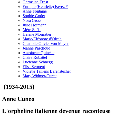
Germaine Ernst
Enrique (Henriette) Favez *
Anne Fontaine
Sophie Godet
Nora Gross
Julie Hofmann
Mère Sofia
Hélène Monastier
Marie-Eléonore d'Olcah
Charlotte Olivier von Mayer
Jeanne Paschoud
Antoinette Quinche
Claire Rubattel
Lucienne Schnegg
Elisa Serment
Violette Taillens Bärenstecher
Mary Widmer-Curtat
(1934-2015)
Anne Cuneo
L'orpheline italienne devenue raconteuse