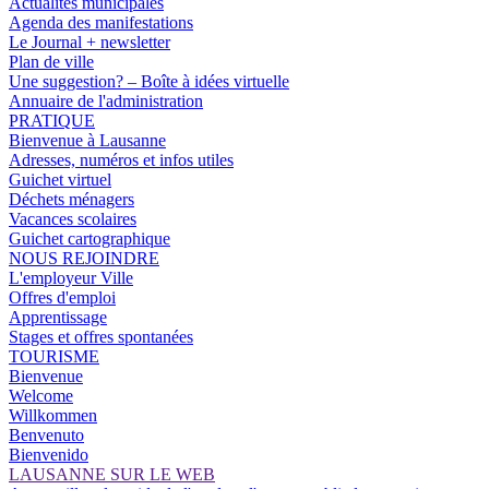
Actualités municipales
Agenda des manifestations
Le Journal + newsletter
Plan de ville
Une suggestion? – Boîte à idées virtuelle
Annuaire de l'administration
PRATIQUE
Bienvenue à Lausanne
Adresses, numéros et infos utiles
Guichet virtuel
Déchets ménagers
Vacances scolaires
Guichet cartographique
NOUS REJOINDRE
L'employeur Ville
Offres d'emploi
Apprentissage
Stages et offres spontanées
TOURISME
Bienvenue
Welcome
Willkommen
Benvenuto
Bienvenido
LAUSANNE SUR LE WEB