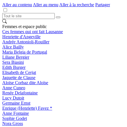
Aller au contenu
Aller au menu
Aller à la recherche
Partager
Femmes et espace public
Ces femmes qui ont fait Lausanne
Henriette d'Angeville
Andrée Antonioli-Rouiller
Alice Bailly
Maria Belgia de Portugal
Liliane Bergier
Sera Biasini
Edith Burger
Elisabeth de Cerjat
Jaquette de Clause
Aloïse Corbaz dite Aloïse
Anne Cuneo
Renée Delafontaine
Lucy Dutoit
Germaine Ernst
Enrique (Henriette) Favez *
Anne Fontaine
Sophie Godet
Nora Gross