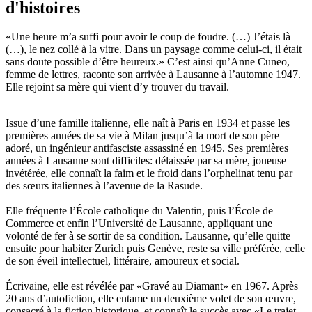
d'histoires
«Une heure m’a suffi pour avoir le coup de foudre. (…) J’étais là
(…), le nez collé à la vitre. Dans un paysage comme celui-ci, il était
sans doute possible d’être heureux.» C’est ainsi qu’Anne Cuneo,
femme de lettres, raconte son arrivée à Lausanne à l’automne 1947.
Elle rejoint sa mère qui vient d’y trouver du travail.
Issue d’une famille italienne, elle naît à Paris en 1934 et passe les
premières années de sa vie à Milan jusqu’à la mort de son père
adoré, un ingénieur antifasciste assassiné en 1945. Ses premières
années à Lausanne sont difficiles: délaissée par sa mère, joueuse
invétérée, elle connaît la faim et le froid dans l’orphelinat tenu par
des sœurs italiennes à l’avenue de la Rasude.
Elle fréquente l’École catholique du Valentin, puis l’École de
Commerce et enfin l’Université de Lausanne, appliquant une
volonté de fer à se sortir de sa condition. Lausanne, qu’elle quitte
ensuite pour habiter Zurich puis Genève, reste sa ville préférée, celle
de son éveil intellectuel, littéraire, amoureux et social.
Écrivaine, elle est révélée par «Gravé au Diamant» en 1967. Après
20 ans d’autofiction, elle entame un deuxième volet de son œuvre,
consacré à la fiction historique, et connaît le succès avec «Le trajet