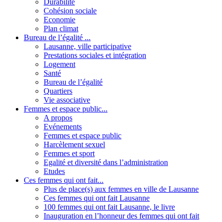
Durabilité
Cohésion sociale
Economie
Plan climat
Bureau de l’égalité ...
Lausanne, ville participative
Prestations sociales et intégration
Logement
Santé
Bureau de l’égalité
Quartiers
Vie associative
Femmes et espace public...
A propos
Evénements
Femmes et espace public
Harcèlement sexuel
Femmes et sport
Egalité et diversité dans l’administration
Etudes
Ces femmes qui ont fait...
Plus de place(s) aux femmes en ville de Lausanne
Ces femmes qui ont fait Lausanne
100 femmes qui ont fait Lausanne, le livre
Inauguration en l’honneur des femmes qui ont fait