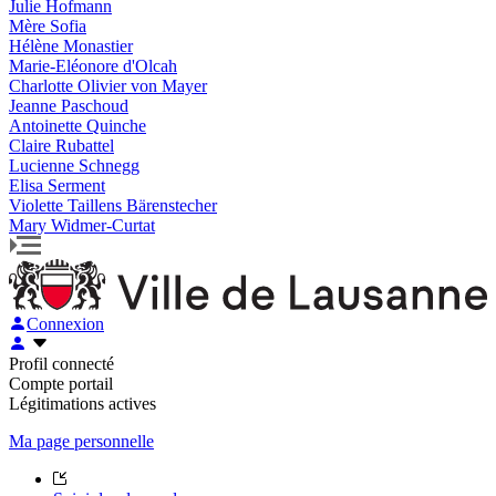
Julie Hofmann
Mère Sofia
Hélène Monastier
Marie-Eléonore d'Olcah
Charlotte Olivier von Mayer
Jeanne Paschoud
Antoinette Quinche
Claire Rubattel
Lucienne Schnegg
Elisa Serment
Violette Taillens Bärenstecher
Mary Widmer-Curtat
Connexion
Profil connecté
Compte portail
Légitimations actives
Ma page personnelle