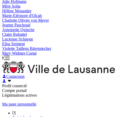
Julie Hofmann
Mère Sofia
Hélène Monastier
Marie-Eléonore d'Olcah
Charlotte Olivier von Mayer
Jeanne Paschoud
Antoinette Quinche
Claire Rubattel
Lucienne Schnegg
Elisa Serment
Violette Taillens Bärenstecher
Mary Widmer-Curtat
Connexion
Profil connecté
Compte portail
Légitimations actives
Ma page personnelle