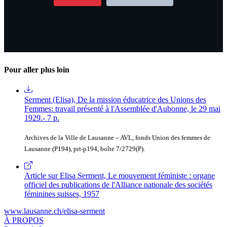
Pour aller plus loin
Serment (Elisa), De la mission éducatrice des Unions des
Femmes: travail présenté à l'Assemblée d'Aubonne, le 29 mai
1929.- 7 p.
Archives de la Ville de Lausanne – AVL, fonds Union des femmes de
Lausanne (P194), pri-p194, boîte 7/2729(P).
Article sur Elisa Serment, Le mouvement féministe : organe
officiel des publications de l'Alliance nationale des sociétés
féminines suisses, 1957
www.lausanne.ch
/elisa-serment
À PROPOS