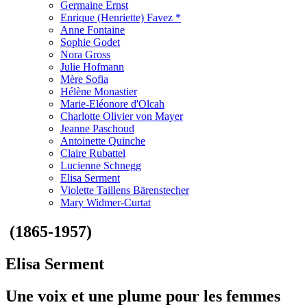
Germaine Ernst
Enrique (Henriette) Favez *
Anne Fontaine
Sophie Godet
Nora Gross
Julie Hofmann
Mère Sofia
Hélène Monastier
Marie-Eléonore d'Olcah
Charlotte Olivier von Mayer
Jeanne Paschoud
Antoinette Quinche
Claire Rubattel
Lucienne Schnegg
Elisa Serment
Violette Taillens Bärenstecher
Mary Widmer-Curtat
(1865-1957)
Elisa Serment
Une voix et une plume pour les femmes