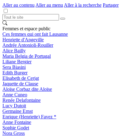
Aller au contenu
Aller au menu
Aller à la recherche
Partager
Femmes et espace public
Ces femmes qui ont fait Lausanne
Henriette d'Angeville
Andrée Antonioli-Rouiller
Alice Bailly
Maria Belgia de Portugal
Liliane Bergier
Sera Biasini
Edith Burger
Elisabeth de Cerjat
Jaquette de Clause
Aloïse Corbaz dite Aloïse
Anne Cuneo
Renée Delafontaine
Lucy Dutoit
Germaine Ernst
Enrique (Henriette) Favez *
Anne Fontaine
Sophie Godet
Nora Gross