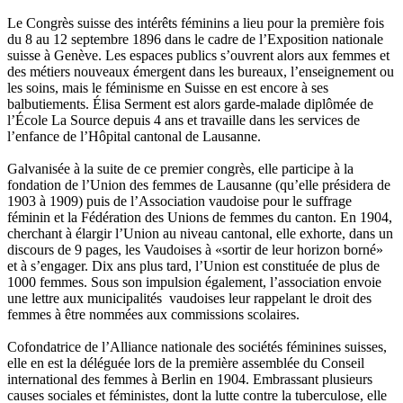
Le Congrès suisse des intérêts féminins a lieu pour la première fois
du 8 au 12 septembre 1896 dans le cadre de l’Exposition nationale
suisse à Genève. Les espaces publics s’ouvrent alors aux femmes et
des métiers nouveaux émergent dans les bureaux, l’enseignement ou
les soins, mais le féminisme en Suisse en est encore à ses
balbutiements. Élisa Serment est alors garde-malade diplômée de
l’École La Source depuis 4 ans et travaille dans les services de
l’enfance de l’Hôpital cantonal de Lausanne.
Galvanisée à la suite de ce premier congrès, elle participe à la
fondation de l’Union des femmes de Lausanne (qu’elle présidera de
1903 à 1909) puis de l’Association vaudoise pour le suffrage
féminin et la Fédération des Unions de femmes du canton. En 1904,
cherchant à élargir l’Union au niveau cantonal, elle exhorte, dans un
discours de 9 pages, les Vaudoises à «sortir de leur horizon borné»
et à s’engager. Dix ans plus tard, l’Union est constituée de plus de
1000 femmes. Sous son impulsion également, l’association envoie
une lettre aux municipalités vaudoises leur rappelant le droit des
femmes à être nommées aux commissions scolaires.
Cofondatrice de l’Alliance nationale des sociétés féminines suisses,
elle en est la déléguée lors de la première assemblée du Conseil
international des femmes à Berlin en 1904. Embrassant plusieurs
causes sociales et féministes, dont la lutte contre la tuberculose, elle