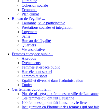
Durabilité
Cohésion sociale
Economie
Plan climat
Bureau de l’égalité ...
Lausanne, ville participative
Prestations sociales et intégration
Logement
Santé
Bureau de l’égalité
Quartiers
Vie associative
Femmes et espace public...
A propos
Evénements
Femmes et espace public
Harcèlement sexuel
Femmes et sport
Egalité et diversité dans l’administration
Etudes
Ces femmes qui ont fait...
Plus de place(s) aux femmes en ville de Lausanne
Ces femmes qui ont fait Lausanne
100 femmes qui ont fait Lausanne, le livre
Inauguration en l’honneur des femmes qui ont fait