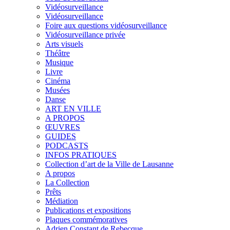
Vidéosurveillance
Vidéosurveillance
Foire aux questions vidéosurveillance
Vidéosurveillance privée
Arts visuels
Théâtre
Musique
Livre
Cinéma
Musées
Danse
ART EN VILLE
A PROPOS
ŒUVRES
GUIDES
PODCASTS
INFOS PRATIQUES
Collection d’art de la Ville de Lausanne
A propos
La Collection
Prêts
Médiation
Publications et expositions
Plaques commémoratives
Adrien Constant de Rebecque