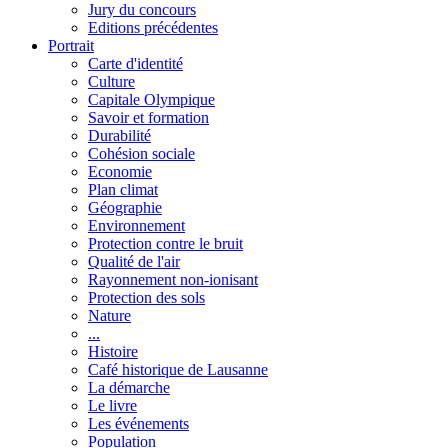
Jury du concours
Editions précédentes
Portrait
Carte d'identité
Culture
Capitale Olympique
Savoir et formation
Durabilité
Cohésion sociale
Economie
Plan climat
Géographie
Environnement
Protection contre le bruit
Qualité de l'air
Rayonnement non-ionisant
Protection des sols
Nature
...
Histoire
Café historique de Lausanne
La démarche
Le livre
Les événements
Population