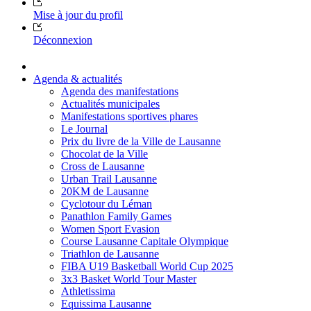
Mise à jour du profil
Déconnexion
Agenda & actualités
Agenda des manifestations
Actualités municipales
Manifestations sportives phares
Le Journal
Prix du livre de la Ville de Lausanne
Chocolat de la Ville
Cross de Lausanne
Urban Trail Lausanne
20KM de Lausanne
Cyclotour du Léman
Panathlon Family Games
Women Sport Evasion
Course Lausanne Capitale Olympique
Triathlon de Lausanne
FIBA U19 Basketball World Cup 2025
3x3 Basket World Tour Master
Athletissima
Equissima Lausanne