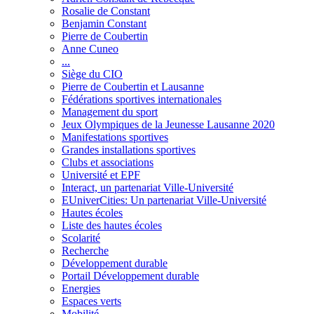
Rosalie de Constant
Benjamin Constant
Pierre de Coubertin
Anne Cuneo
...
Siège du CIO
Pierre de Coubertin et Lausanne
Fédérations sportives internationales
Management du sport
Jeux Olympiques de la Jeunesse Lausanne 2020
Manifestations sportives
Grandes installations sportives
Clubs et associations
Université et EPF
Interact, un partenariat Ville-Université
EUniverCities: Un partenariat Ville-Université
Hautes écoles
Liste des hautes écoles
Scolarité
Recherche
Développement durable
Portail Développement durable
Energies
Espaces verts
Mobilité