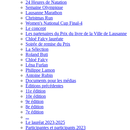
24 Heures de Natation
Semaine Olympique
Lausanne Marathon
Christmas Run
Women's National Cup Final-4
Le concept
Les partenaires du Prix du livre de la Ville de Lausanne
Chloé Falcy lauréate
Soirée de remise du Prix
La Sélection
Roland Buti
Chloé Falcy
Léna Furlan
Philippe Lamon
Antoine Rubin
Documents pour les médias
Éditions précédentes
11e édition
10e édition
9e édition
8e édition
7e édition
...
Le lauréat 2023-2025
Participantes et participants 2023