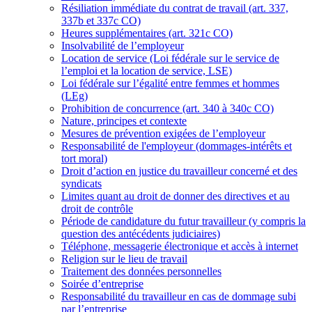
Résiliation immédiate du contrat de travail (art. 337,
337b et 337c CO)
Heures supplémentaires (art. 321c CO)
Insolvabilité de l’employeur
Location de service (Loi fédérale sur le service de
l’emploi et la location de service, LSE)
Loi fédérale sur l’égalité entre femmes et hommes
(LEg)
Prohibition de concurrence (art. 340 à 340c CO)
Nature, principes et contexte
Mesures de prévention exigées de l’employeur
Responsabilité de l'employeur (dommages-intérêts et
tort moral)
Droit d’action en justice du travailleur concerné et des
syndicats
Limites quant au droit de donner des directives et au
droit de contrôle
Période de candidature du futur travailleur (y compris la
question des antécédents judiciaires)
Téléphone, messagerie électronique et accès à internet
Religion sur le lieu de travail
Traitement des données personnelles
Soirée d’entreprise
Responsabilité du travailleur en cas de dommage subi
par l’entreprise