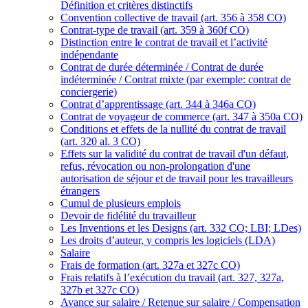
Définition et critères distinctifs
Convention collective de travail (art. 356 à 358 CO)
Contrat-type de travail (art. 359 à 360f CO)
Distinction entre le contrat de travail et l’activité
indépendante
Contrat de durée déterminée / Contrat de durée
indéterminée / Contrat mixte (par exemple: contrat de
conciergerie)
Contrat d’apprentissage (art. 344 à 346a CO)
Contrat de voyageur de commerce (art. 347 à 350a CO)
Conditions et effets de la nullité du contrat de travail
(art. 320 al. 3 CO)
Effets sur la validité du contrat de travail d'un défaut,
refus, révocation ou non-prolongation d'une
autorisation de séjour et de travail pour les travailleurs
étrangers
Cumul de plusieurs emplois
Devoir de fidélité du travailleur
Les Inventions et les Designs (art. 332 CO; LBI; LDes)
Les droits d’auteur, y compris les logiciels (LDA)
Salaire
Frais de formation (art. 327a et 327c CO)
Frais relatifs à l’exécution du travail (art. 327, 327a,
327b et 327c CO)
Avance sur salaire / Retenue sur salaire / Compensation