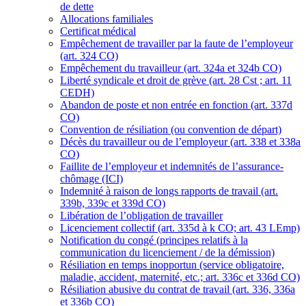
de dette
Allocations familiales
Certificat médical
Empêchement de travailler par la faute de l’employeur
(art. 324 CO)
Empêchement du travailleur (art. 324a et 324b CO)
Liberté syndicale et droit de grève (art. 28 Cst ; art. 11
CEDH)
Abandon de poste et non entrée en fonction (art. 337d
CO)
Convention de résiliation (ou convention de départ)
Décès du travailleur ou de l’employeur (art. 338 et 338a
CO)
Faillite de l’employeur et indemnités de l’assurance-
chômage (ICI)
Indemnité à raison de longs rapports de travail (art.
339b, 339c et 339d CO)
Libération de l’obligation de travailler
Licenciement collectif (art. 335d à k CO; art. 43 LEmp)
Notification du congé (principes relatifs à la
communication du licenciement / de la démission)
Résiliation en temps inopportun (service obligatoire,
maladie, accident, maternité, etc.; art. 336c et 336d CO)
Résiliation abusive du contrat de travail (art. 336, 336a
et 336b CO)