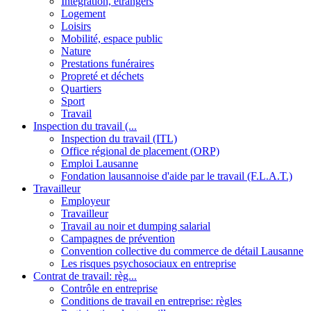
Intégration, étrangers
Logement
Loisirs
Mobilité, espace public
Nature
Prestations funéraires
Propreté et déchets
Quartiers
Sport
Travail
Inspection du travail (...
Inspection du travail (ITL)
Office régional de placement (ORP)
Emploi Lausanne
Fondation lausannoise d'aide par le travail (F.L.A.T.)
Travailleur
Employeur
Travailleur
Travail au noir et dumping salarial
Campagnes de prévention
Convention collective du commerce de détail Lausanne
Les risques psychosociaux en entreprise
Contrat de travail: règ...
Contrôle en entreprise
Conditions de travail en entreprise: règles