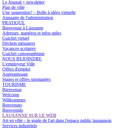
Le Journal + newsletter
Plan de ville
Une suggestion? – Boîte à idées virtuelle
Annuaire de l'administration
PRATIQUE
Bienvenue à Lausanne
Adresses, numéros et infos utiles
Guichet virtuel
Déchets ménagers
Vacances scolaires
Guichet cartographique
NOUS REJOINDRE
L'employeur Ville
Offres d'emploi
Apprentissage
Stages et offres spontanées
TOURISME
Bienvenue
Welcome
Willkommen
Benvenuto
Bienvenido
LAUSANNE SUR LE WEB
Art en ville – le guide de l'art dans l'espace public lausannois
Services industriels