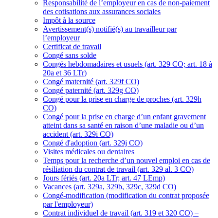
Responsabilité de l’employeur en cas de non-paiement
des cotisations aux assurances sociales
Impôt à la source
Avertissement(s) notifié(s) au travailleur par
l’employeur
Certificat de travail
Congé sans solde
Congés hebdomadaires et usuels (art. 329 CO; art. 18 à
20a et 36 LTr)
Congé maternité (art. 329f CO)
Congé paternité (art. 329g CO)
Congé pour la prise en charge de proches (art. 329h
CO)
Congé pour la prise en charge d’un enfant gravement
atteint dans sa santé en raison d’une maladie ou d’un
accident (art. 329i CO)
Congé d'adoption (art. 329j CO)
Visites médicales ou dentaires
Temps pour la recherche d’un nouvel emploi en cas de
résiliation du contrat de travail (art. 329 al. 3 CO)
Jours fériés (art. 20a LTr; art. 47 LEmp)
Vacances (art. 329a, 329b, 329c, 329d CO)
Congé-modification (modification du contrat proposée
par l'employeur)
Contrat individuel de travail (art. 319 et 320 CO) –