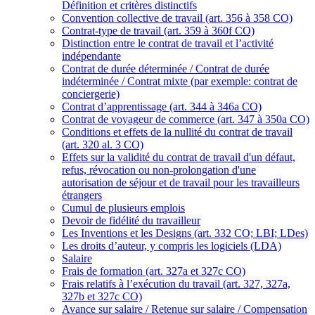
Définition et critères distinctifs
Convention collective de travail (art. 356 à 358 CO)
Contrat-type de travail (art. 359 à 360f CO)
Distinction entre le contrat de travail et l’activité
indépendante
Contrat de durée déterminée / Contrat de durée
indéterminée / Contrat mixte (par exemple: contrat de
conciergerie)
Contrat d’apprentissage (art. 344 à 346a CO)
Contrat de voyageur de commerce (art. 347 à 350a CO)
Conditions et effets de la nullité du contrat de travail
(art. 320 al. 3 CO)
Effets sur la validité du contrat de travail d'un défaut,
refus, révocation ou non-prolongation d'une
autorisation de séjour et de travail pour les travailleurs
étrangers
Cumul de plusieurs emplois
Devoir de fidélité du travailleur
Les Inventions et les Designs (art. 332 CO; LBI; LDes)
Les droits d’auteur, y compris les logiciels (LDA)
Salaire
Frais de formation (art. 327a et 327c CO)
Frais relatifs à l’exécution du travail (art. 327, 327a,
327b et 327c CO)
Avance sur salaire / Retenue sur salaire / Compensation