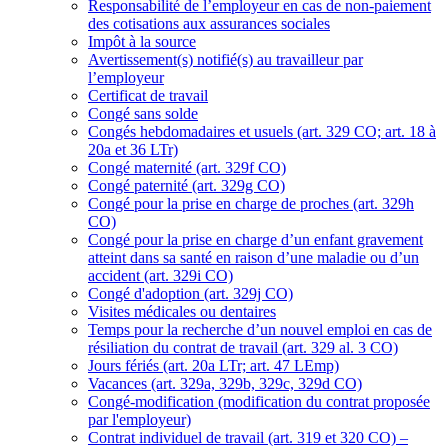
Responsabilité de l’employeur en cas de non-paiement
des cotisations aux assurances sociales
Impôt à la source
Avertissement(s) notifié(s) au travailleur par
l’employeur
Certificat de travail
Congé sans solde
Congés hebdomadaires et usuels (art. 329 CO; art. 18 à
20a et 36 LTr)
Congé maternité (art. 329f CO)
Congé paternité (art. 329g CO)
Congé pour la prise en charge de proches (art. 329h
CO)
Congé pour la prise en charge d’un enfant gravement
atteint dans sa santé en raison d’une maladie ou d’un
accident (art. 329i CO)
Congé d'adoption (art. 329j CO)
Visites médicales ou dentaires
Temps pour la recherche d’un nouvel emploi en cas de
résiliation du contrat de travail (art. 329 al. 3 CO)
Jours fériés (art. 20a LTr; art. 47 LEmp)
Vacances (art. 329a, 329b, 329c, 329d CO)
Congé-modification (modification du contrat proposée
par l'employeur)
Contrat individuel de travail (art. 319 et 320 CO) –