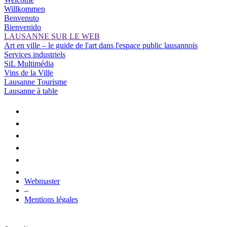
Willkommen
Benvenuto
Bienvenido
LAUSANNE SUR LE WEB
Art en ville – le guide de l'art dans l'espace public lausannois
Services industriels
SiL Multimédia
Vins de la Ville
Lausanne Tourisme
Lausanne à table
Webmaster
–
Mentions légales