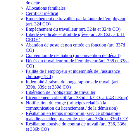
de dette
Allocations familiales
Certificat médical
Empêchement de travailler par la faute de l’employeur
(art. 324 CO)
Empêchement du travailleur (art. 324a et 324b CO)
Liberté syndicale et droit de grève (art. 28 Cst ; art. 11
CEDH)
Abandon de poste et non entrée en fonction (art. 337d
CO)
Convention de résiliation (ou convention de départ)
Décès du travailleur ou de l’employeur (art. 338 et 338a
CO)
Faillite de l’employeur et indemnités de l’assurance-
chômage (ICI)
Indemnité à raison de longs rapports de travail (art.
339b, 339c et 339d CO)
Libération de l’obligation de travailler
Licenciement collectif (art. 335d à k CO; art. 43 LEmp)
Notification du congé (principes relatifs à la
communication du licenciement / de la démission)
Résiliation en temps inopportun (service obligatoire,
maladie, accident, maternité, etc.; art. 336c et 336d CO)
Résiliation abusive du contrat de travail (art. 336, 336a
et 336b CO)