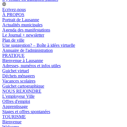
Ecrivez-nous
À PROPOS
Portrait de Lausanne
Actualités municipales
Agenda des manifestations
Le Journal + newsletter
Plan de ville
Une suggestion? – Boîte à idées virtuelle
Annuaire de l'administration
PRATIQUE
Bienvenue à Lausanne
Adresses, numéros et infos utiles
Guichet virtuel
Déchets ménagers
Vacances scolaires
Guichet cartographique
NOUS REJOINDRE
L'employeur Ville
Offres d'emploi
Apprentissage
Stages et offres spontanées
TOURISME
Bienvenue
Welcome