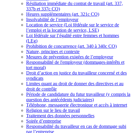
Résiliation immédiate du contrat de travail (art. 337,
337b et 337c CO)
Heures supplémentaires (art. 321c CO)
Insolvabilité de l’employeur
Location de service (Loi fédérale sur le service de
l’emploi et la location de service, LSE)
Loi fédérale sur l’égalité entre femmes et hommes
(LEg)
Prohibition de concurrence (art. 340 à 340c CO)
Nature, principes et contexte
Mesures de prévention exigées de l’employeur
Responsabilité de l'employeur (dommages-intérêts et
tort moral)
Droit d’action en justice du travailleur concerné et des
syndicats
Limites quant au droit de donner des directives et au
droit de contrôle
Période de candidature du futur travailleur (y compris la
question des antécédents judiciaires)
Téléphone, messagerie électronique et accès à internet
Religion sur le lieu de travail
Traitement des données personnelles
Soirée d’entreprise
Responsabilité du travailleur en cas de dommage subi
par l’entreprise