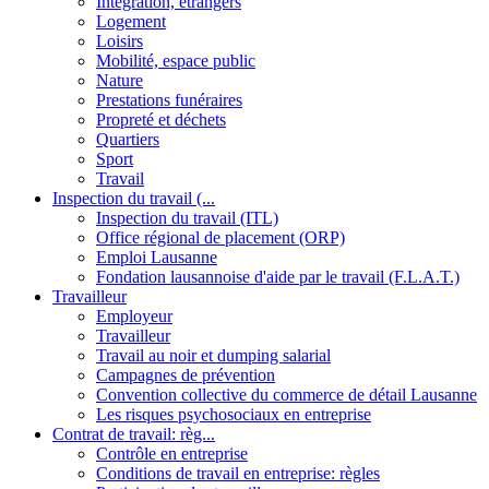
Intégration, étrangers
Logement
Loisirs
Mobilité, espace public
Nature
Prestations funéraires
Propreté et déchets
Quartiers
Sport
Travail
Inspection du travail (...
Inspection du travail (ITL)
Office régional de placement (ORP)
Emploi Lausanne
Fondation lausannoise d'aide par le travail (F.L.A.T.)
Travailleur
Employeur
Travailleur
Travail au noir et dumping salarial
Campagnes de prévention
Convention collective du commerce de détail Lausanne
Les risques psychosociaux en entreprise
Contrat de travail: règ...
Contrôle en entreprise
Conditions de travail en entreprise: règles