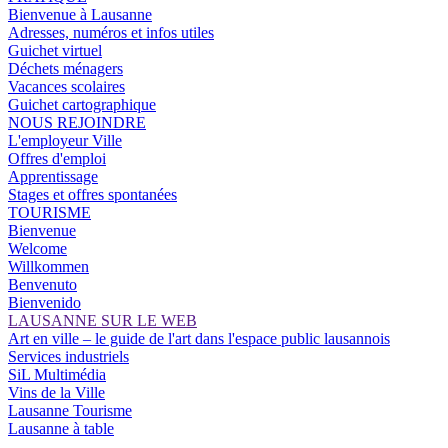
Bienvenue à Lausanne
Adresses, numéros et infos utiles
Guichet virtuel
Déchets ménagers
Vacances scolaires
Guichet cartographique
NOUS REJOINDRE
L'employeur Ville
Offres d'emploi
Apprentissage
Stages et offres spontanées
TOURISME
Bienvenue
Welcome
Willkommen
Benvenuto
Bienvenido
LAUSANNE SUR LE WEB
Art en ville – le guide de l'art dans l'espace public lausannois
Services industriels
SiL Multimédia
Vins de la Ville
Lausanne Tourisme
Lausanne à table