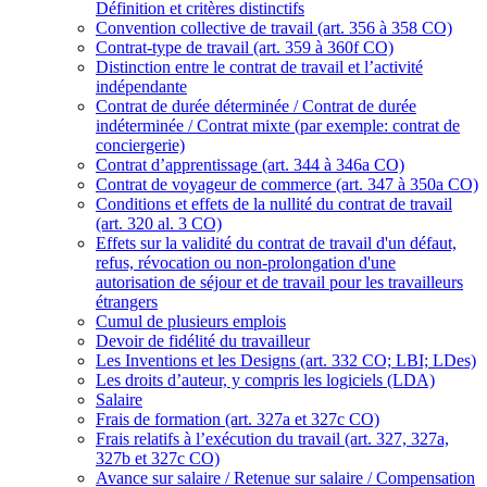
Définition et critères distinctifs
Convention collective de travail (art. 356 à 358 CO)
Contrat-type de travail (art. 359 à 360f CO)
Distinction entre le contrat de travail et l’activité
indépendante
Contrat de durée déterminée / Contrat de durée
indéterminée / Contrat mixte (par exemple: contrat de
conciergerie)
Contrat d’apprentissage (art. 344 à 346a CO)
Contrat de voyageur de commerce (art. 347 à 350a CO)
Conditions et effets de la nullité du contrat de travail
(art. 320 al. 3 CO)
Effets sur la validité du contrat de travail d'un défaut,
refus, révocation ou non-prolongation d'une
autorisation de séjour et de travail pour les travailleurs
étrangers
Cumul de plusieurs emplois
Devoir de fidélité du travailleur
Les Inventions et les Designs (art. 332 CO; LBI; LDes)
Les droits d’auteur, y compris les logiciels (LDA)
Salaire
Frais de formation (art. 327a et 327c CO)
Frais relatifs à l’exécution du travail (art. 327, 327a,
327b et 327c CO)
Avance sur salaire / Retenue sur salaire / Compensation