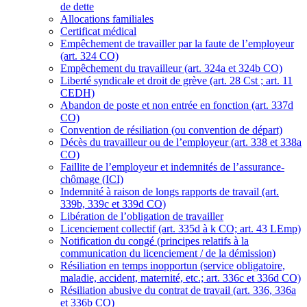
de dette
Allocations familiales
Certificat médical
Empêchement de travailler par la faute de l’employeur
(art. 324 CO)
Empêchement du travailleur (art. 324a et 324b CO)
Liberté syndicale et droit de grève (art. 28 Cst ; art. 11
CEDH)
Abandon de poste et non entrée en fonction (art. 337d
CO)
Convention de résiliation (ou convention de départ)
Décès du travailleur ou de l’employeur (art. 338 et 338a
CO)
Faillite de l’employeur et indemnités de l’assurance-
chômage (ICI)
Indemnité à raison de longs rapports de travail (art.
339b, 339c et 339d CO)
Libération de l’obligation de travailler
Licenciement collectif (art. 335d à k CO; art. 43 LEmp)
Notification du congé (principes relatifs à la
communication du licenciement / de la démission)
Résiliation en temps inopportun (service obligatoire,
maladie, accident, maternité, etc.; art. 336c et 336d CO)
Résiliation abusive du contrat de travail (art. 336, 336a
et 336b CO)