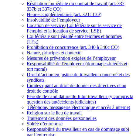
Résiliation immédiate du contrat de travail (art. 337,
337b et 337c CO)
Heures supplémentaires (art. 321c CO)
Insolvabilité de l’employeur
Location de service (Loi fédérale sur le service de
l’emploi et la location de service, LSE)
Loi fédérale sur l’égalité entre femmes et hommes
(LEg)
Prohibition de concurrence (art. 340 à 340c CO)
Nature, principes et contexte
Mesures de prévention exigées de l’employeur
Responsabilité de l'employeur (dommages-intérêts et
tort moral)
Droit d’action en justice du travailleur concerné et des
syndicats
Limites quant au droit de donner des directives et au
droit de contrôle
Période de candidature du futur travailleur (y compris la
question des antécédents judiciaires)
Téléphone, messagerie électronique et accès à internet
Religion sur le lieu de travail
Traitement des données personnelles
Soirée d’entreprise
Responsabilité du travailleur en cas de dommage subi
par l’entreprise