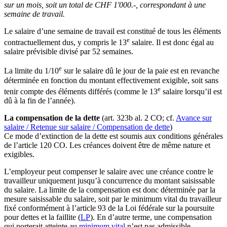
sur un mois, soit un total de CHF 1'000.-, correspondant à une
semaine de travail.
Le salaire d’une semaine de travail est constitué de tous les éléments
e
contractuellement dus, y compris le 13
salaire. Il est donc égal au
salaire prévisible divisé par 52 semaines.
e
La limite du 1/10
sur le salaire dû le jour de la paie est en revanche
déterminée en fonction du montant effectivement exigible, soit sans
e
tenir compte des éléments différés (comme le 13
salaire lorsqu’il est
dû à la fin de l’année).
La compensation de la dette
(art. 323b al. 2 CO; cf.
Avance sur
salaire / Retenue sur salaire / Compensation de dette
)
Ce mode d’extinction de la dette est soumis aux conditions générales
de l’article 120 CO. Les créances doivent être de même nature et
exigibles.
L’employeur peut compenser le salaire avec une créance contre le
travailleur uniquement jusqu’à concurrence du montant saisissable
du salaire. La limite de la compensation est donc déterminée par la
mesure saisissable du salaire, soit par le minimum vital du travailleur
fixé conformément à l’article 93 de la Loi fédérale sur la poursuite
pour dettes et la faillite (
LP
). En d’autre terme, une compensation
qui porterait atteinte au
minimum vital
n’est pas admissible.