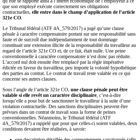
qu’elle se rapporte ainsi à l’intérêt économique de l’employeur à ce
que son employé exécute correctement ses obligations
contractuelles,
elle entre dans le champ d’application de l’article
321e CO
.
Le Tribunal fédéral (ATF 4A_579/2017) a jugé qu’une clause
pénale à caractère compensatoire portant sur une responsabilité sans
faute et de surcroît due indépendamment de tout dommage
constituait une extension illicite de la responsabilité du travailleur au
regard de l’article 321e CO et, de ce fait, était nulle. Une peine
conventionnelle à caractère compensatoire n’est donc pas réduite.
L’accord nul doit ensuite être remplacé par la règle impérative
édictée en faveur du travailleur, peu importe la volonté hypothétique
des parties au contrat. Le contrat de travail reste valable en ce qui
concerne ses autres clauses.
Sous l’angle de l’article 321e CO,
une clause pénale peut être
valable si elle revêt un caractère disciplinaire
, c’est-à-dire
lorsqu’elle a pour but de sanctionner le travailleur à la suite d’une
violation contractuelle. Des sanctions disciplinaires peuvent être
prévues dans un contrat de travail sous la forme de peines
conventionnelles. Néanmoins, le Tribunal fédéral (ATF
4A_579/2017) a rappelé que pour que celles-ci soient valables, deux
conditions devaient être réalisées, à savoir:
une description détaillée des comportements sanctionnés (afin