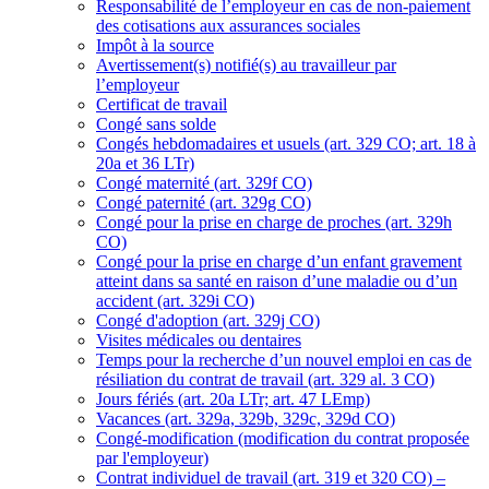
Responsabilité de l’employeur en cas de non-paiement
des cotisations aux assurances sociales
Impôt à la source
Avertissement(s) notifié(s) au travailleur par
l’employeur
Certificat de travail
Congé sans solde
Congés hebdomadaires et usuels (art. 329 CO; art. 18 à
20a et 36 LTr)
Congé maternité (art. 329f CO)
Congé paternité (art. 329g CO)
Congé pour la prise en charge de proches (art. 329h
CO)
Congé pour la prise en charge d’un enfant gravement
atteint dans sa santé en raison d’une maladie ou d’un
accident (art. 329i CO)
Congé d'adoption (art. 329j CO)
Visites médicales ou dentaires
Temps pour la recherche d’un nouvel emploi en cas de
résiliation du contrat de travail (art. 329 al. 3 CO)
Jours fériés (art. 20a LTr; art. 47 LEmp)
Vacances (art. 329a, 329b, 329c, 329d CO)
Congé-modification (modification du contrat proposée
par l'employeur)
Contrat individuel de travail (art. 319 et 320 CO) –