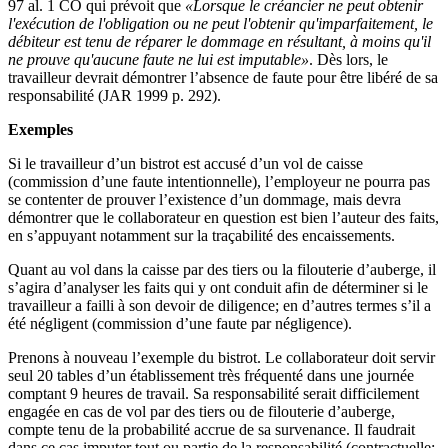
97 al. 1 CO qui prévoit que
«Lorsque le créancier ne peut obtenir
l'exécution de l'obligation ou ne peut l'obtenir qu'imparfaitement, le
débiteur est tenu de réparer le dommage en résultant, à moins qu'il
ne prouve qu'aucune faute ne lui est imputable»
. Dès lors, le
travailleur devrait démontrer l’absence de faute pour être libéré de sa
responsabilité (JAR 1999 p. 292).
Exemples
Si le travailleur d’un bistrot est accusé d’un vol de caisse
(commission d’une faute intentionnelle), l’employeur ne pourra pas
se contenter de prouver l’existence d’un dommage, mais devra
démontrer que le collaborateur en question est bien l’auteur des faits,
en s’appuyant notamment sur la traçabilité des encaissements.
Quant au vol dans la caisse par des tiers ou la filouterie d’auberge, il
s’agira d’analyser les faits qui y ont conduit afin de déterminer si le
travailleur a failli à son devoir de diligence; en d’autres termes s’il a
été négligent (commission d’une faute par négligence).
Prenons à nouveau l’exemple du bistrot. Le collaborateur doit servir
seul 20 tables d’un établissement très fréquenté dans une journée
comptant 9 heures de travail. Sa responsabilité serait difficilement
engagée en cas de vol par des tiers ou de filouterie d’auberge,
compte tenu de la probabilité accrue de sa survenance. Il faudrait
dans ce cas imputer tout ou partie de la responsabilité (contractuelle: