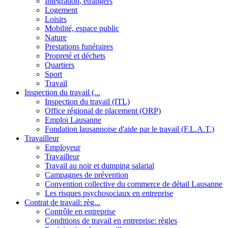
Intégration, étrangers
Logement
Loisirs
Mobilité, espace public
Nature
Prestations funéraires
Propreté et déchets
Quartiers
Sport
Travail
Inspection du travail (...
Inspection du travail (ITL)
Office régional de placement (ORP)
Emploi Lausanne
Fondation lausannoise d'aide par le travail (F.L.A.T.)
Travailleur
Employeur
Travailleur
Travail au noir et dumping salarial
Campagnes de prévention
Convention collective du commerce de détail Lausanne
Les risques psychosociaux en entreprise
Contrat de travail: règ...
Contrôle en entreprise
Conditions de travail en entreprise: règles