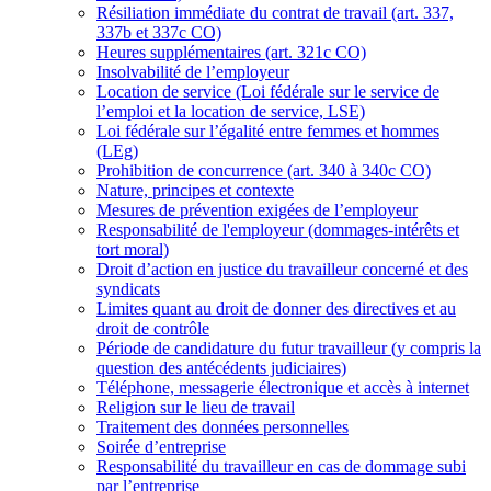
Résiliation immédiate du contrat de travail (art. 337,
337b et 337c CO)
Heures supplémentaires (art. 321c CO)
Insolvabilité de l’employeur
Location de service (Loi fédérale sur le service de
l’emploi et la location de service, LSE)
Loi fédérale sur l’égalité entre femmes et hommes
(LEg)
Prohibition de concurrence (art. 340 à 340c CO)
Nature, principes et contexte
Mesures de prévention exigées de l’employeur
Responsabilité de l'employeur (dommages-intérêts et
tort moral)
Droit d’action en justice du travailleur concerné et des
syndicats
Limites quant au droit de donner des directives et au
droit de contrôle
Période de candidature du futur travailleur (y compris la
question des antécédents judiciaires)
Téléphone, messagerie électronique et accès à internet
Religion sur le lieu de travail
Traitement des données personnelles
Soirée d’entreprise
Responsabilité du travailleur en cas de dommage subi
par l’entreprise