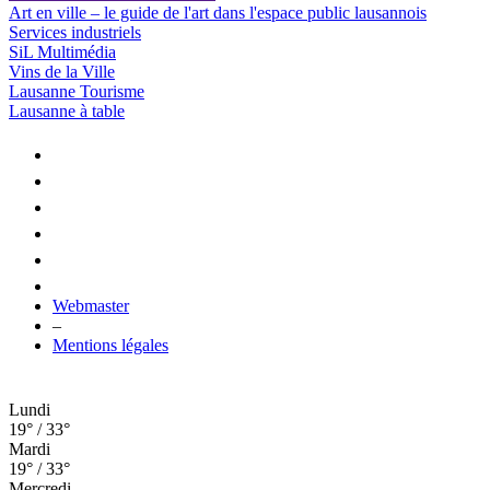
Art en ville – le guide de l'art dans l'espace public lausannois
Services industriels
SiL Multimédia
Vins de la Ville
Lausanne Tourisme
Lausanne à table
Webmaster
–
Mentions légales
Lundi
19° / 33°
Mardi
19° / 33°
Mercredi