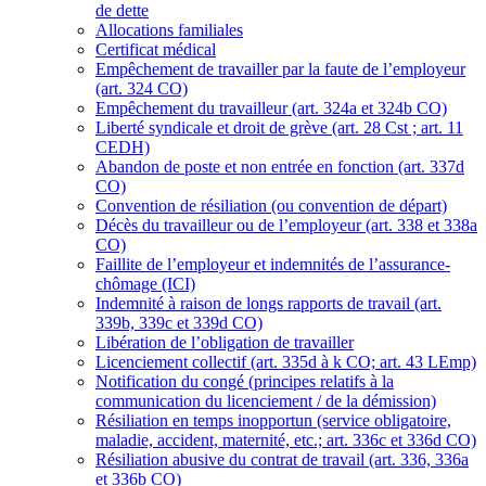
de dette
Allocations familiales
Certificat médical
Empêchement de travailler par la faute de l’employeur
(art. 324 CO)
Empêchement du travailleur (art. 324a et 324b CO)
Liberté syndicale et droit de grève (art. 28 Cst ; art. 11
CEDH)
Abandon de poste et non entrée en fonction (art. 337d
CO)
Convention de résiliation (ou convention de départ)
Décès du travailleur ou de l’employeur (art. 338 et 338a
CO)
Faillite de l’employeur et indemnités de l’assurance-
chômage (ICI)
Indemnité à raison de longs rapports de travail (art.
339b, 339c et 339d CO)
Libération de l’obligation de travailler
Licenciement collectif (art. 335d à k CO; art. 43 LEmp)
Notification du congé (principes relatifs à la
communication du licenciement / de la démission)
Résiliation en temps inopportun (service obligatoire,
maladie, accident, maternité, etc.; art. 336c et 336d CO)
Résiliation abusive du contrat de travail (art. 336, 336a
et 336b CO)