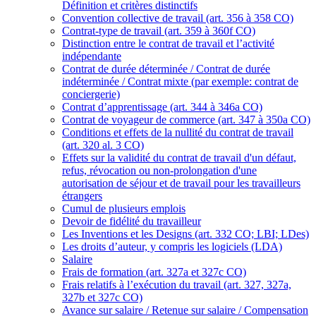
Définition et critères distinctifs
Convention collective de travail (art. 356 à 358 CO)
Contrat-type de travail (art. 359 à 360f CO)
Distinction entre le contrat de travail et l’activité
indépendante
Contrat de durée déterminée / Contrat de durée
indéterminée / Contrat mixte (par exemple: contrat de
conciergerie)
Contrat d’apprentissage (art. 344 à 346a CO)
Contrat de voyageur de commerce (art. 347 à 350a CO)
Conditions et effets de la nullité du contrat de travail
(art. 320 al. 3 CO)
Effets sur la validité du contrat de travail d'un défaut,
refus, révocation ou non-prolongation d'une
autorisation de séjour et de travail pour les travailleurs
étrangers
Cumul de plusieurs emplois
Devoir de fidélité du travailleur
Les Inventions et les Designs (art. 332 CO; LBI; LDes)
Les droits d’auteur, y compris les logiciels (LDA)
Salaire
Frais de formation (art. 327a et 327c CO)
Frais relatifs à l’exécution du travail (art. 327, 327a,
327b et 327c CO)
Avance sur salaire / Retenue sur salaire / Compensation