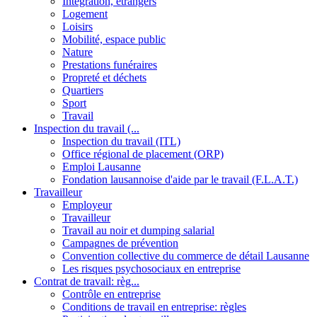
Intégration, étrangers
Logement
Loisirs
Mobilité, espace public
Nature
Prestations funéraires
Propreté et déchets
Quartiers
Sport
Travail
Inspection du travail (...
Inspection du travail (ITL)
Office régional de placement (ORP)
Emploi Lausanne
Fondation lausannoise d'aide par le travail (F.L.A.T.)
Travailleur
Employeur
Travailleur
Travail au noir et dumping salarial
Campagnes de prévention
Convention collective du commerce de détail Lausanne
Les risques psychosociaux en entreprise
Contrat de travail: règ...
Contrôle en entreprise
Conditions de travail en entreprise: règles