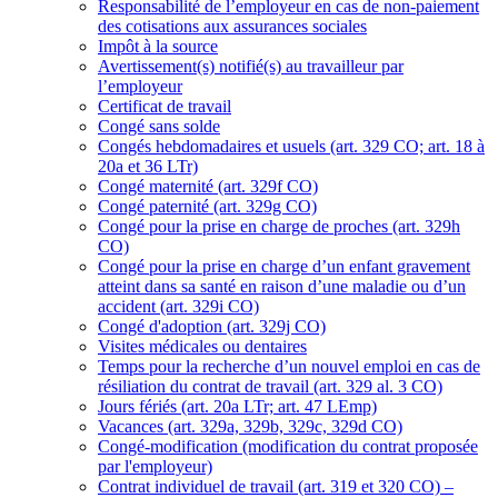
Responsabilité de l’employeur en cas de non-paiement
des cotisations aux assurances sociales
Impôt à la source
Avertissement(s) notifié(s) au travailleur par
l’employeur
Certificat de travail
Congé sans solde
Congés hebdomadaires et usuels (art. 329 CO; art. 18 à
20a et 36 LTr)
Congé maternité (art. 329f CO)
Congé paternité (art. 329g CO)
Congé pour la prise en charge de proches (art. 329h
CO)
Congé pour la prise en charge d’un enfant gravement
atteint dans sa santé en raison d’une maladie ou d’un
accident (art. 329i CO)
Congé d'adoption (art. 329j CO)
Visites médicales ou dentaires
Temps pour la recherche d’un nouvel emploi en cas de
résiliation du contrat de travail (art. 329 al. 3 CO)
Jours fériés (art. 20a LTr; art. 47 LEmp)
Vacances (art. 329a, 329b, 329c, 329d CO)
Congé-modification (modification du contrat proposée
par l'employeur)
Contrat individuel de travail (art. 319 et 320 CO) –