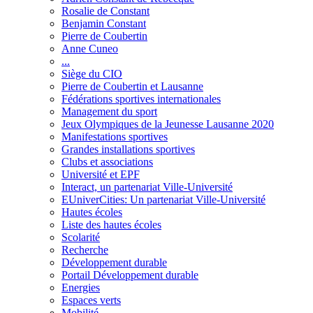
Rosalie de Constant
Benjamin Constant
Pierre de Coubertin
Anne Cuneo
...
Siège du CIO
Pierre de Coubertin et Lausanne
Fédérations sportives internationales
Management du sport
Jeux Olympiques de la Jeunesse Lausanne 2020
Manifestations sportives
Grandes installations sportives
Clubs et associations
Université et EPF
Interact, un partenariat Ville-Université
EUniverCities: Un partenariat Ville-Université
Hautes écoles
Liste des hautes écoles
Scolarité
Recherche
Développement durable
Portail Développement durable
Energies
Espaces verts
Mobilité