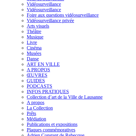
Vidéosurveillance
Vidéosurveillance
Foire aux questions vidéosurveillance
Vidéosurveillance privée
Arts visuels
Théâtre
Musique
Livre
Cinéma
Musées
Danse
ART EN VILLE
A PROPOS
ŒUVRES
GUIDES
PODCASTS
INFOS PRATIQUES
Collection d’art de la Ville de Lausanne
A propos
La Collection
Prêts
Médiation
Publications et expositions
Plaques commémoratives
Adrien Constant de Rebecque