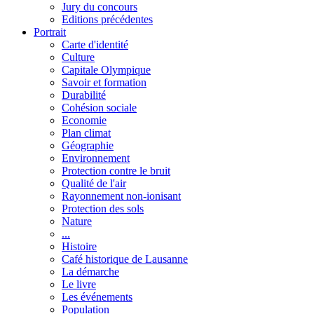
Jury du concours
Editions précédentes
Portrait
Carte d'identité
Culture
Capitale Olympique
Savoir et formation
Durabilité
Cohésion sociale
Economie
Plan climat
Géographie
Environnement
Protection contre le bruit
Qualité de l'air
Rayonnement non-ionisant
Protection des sols
Nature
...
Histoire
Café historique de Lausanne
La démarche
Le livre
Les événements
Population