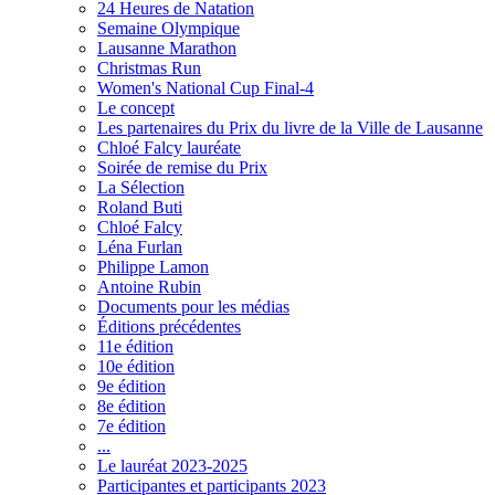
24 Heures de Natation
Semaine Olympique
Lausanne Marathon
Christmas Run
Women's National Cup Final-4
Le concept
Les partenaires du Prix du livre de la Ville de Lausanne
Chloé Falcy lauréate
Soirée de remise du Prix
La Sélection
Roland Buti
Chloé Falcy
Léna Furlan
Philippe Lamon
Antoine Rubin
Documents pour les médias
Éditions précédentes
11e édition
10e édition
9e édition
8e édition
7e édition
...
Le lauréat 2023-2025
Participantes et participants 2023