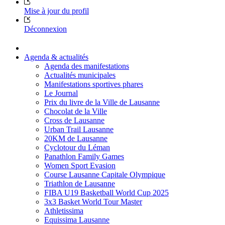
Mise à jour du profil
Déconnexion
Agenda & actualités
Agenda des manifestations
Actualités municipales
Manifestations sportives phares
Le Journal
Prix du livre de la Ville de Lausanne
Chocolat de la Ville
Cross de Lausanne
Urban Trail Lausanne
20KM de Lausanne
Cyclotour du Léman
Panathlon Family Games
Women Sport Evasion
Course Lausanne Capitale Olympique
Triathlon de Lausanne
FIBA U19 Basketball World Cup 2025
3x3 Basket World Tour Master
Athletissima
Equissima Lausanne