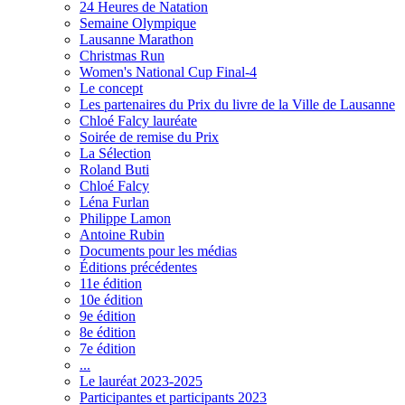
24 Heures de Natation
Semaine Olympique
Lausanne Marathon
Christmas Run
Women's National Cup Final-4
Le concept
Les partenaires du Prix du livre de la Ville de Lausanne
Chloé Falcy lauréate
Soirée de remise du Prix
La Sélection
Roland Buti
Chloé Falcy
Léna Furlan
Philippe Lamon
Antoine Rubin
Documents pour les médias
Éditions précédentes
11e édition
10e édition
9e édition
8e édition
7e édition
...
Le lauréat 2023-2025
Participantes et participants 2023