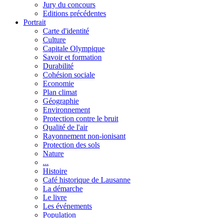
Jury du concours
Editions précédentes
Portrait
Carte d'identité
Culture
Capitale Olympique
Savoir et formation
Durabilité
Cohésion sociale
Economie
Plan climat
Géographie
Environnement
Protection contre le bruit
Qualité de l'air
Rayonnement non-ionisant
Protection des sols
Nature
...
Histoire
Café historique de Lausanne
La démarche
Le livre
Les événements
Population