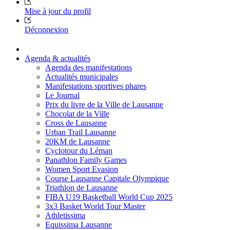
Mise à jour du profil
Déconnexion
Agenda & actualités
Agenda des manifestations
Actualités municipales
Manifestations sportives phares
Le Journal
Prix du livre de la Ville de Lausanne
Chocolat de la Ville
Cross de Lausanne
Urban Trail Lausanne
20KM de Lausanne
Cyclotour du Léman
Panathlon Family Games
Women Sport Evasion
Course Lausanne Capitale Olympique
Triathlon de Lausanne
FIBA U19 Basketball World Cup 2025
3x3 Basket World Tour Master
Athletissima
Equissima Lausanne