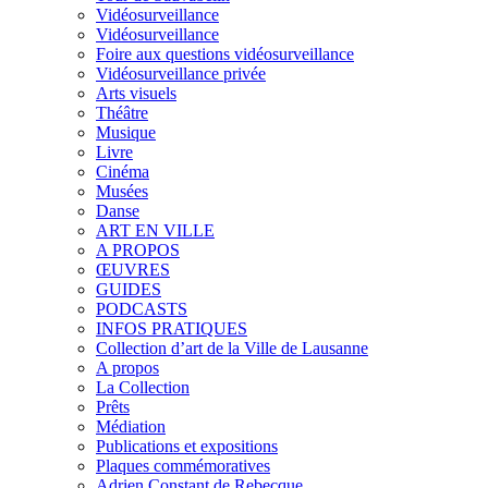
Vidéosurveillance
Vidéosurveillance
Foire aux questions vidéosurveillance
Vidéosurveillance privée
Arts visuels
Théâtre
Musique
Livre
Cinéma
Musées
Danse
ART EN VILLE
A PROPOS
ŒUVRES
GUIDES
PODCASTS
INFOS PRATIQUES
Collection d’art de la Ville de Lausanne
A propos
La Collection
Prêts
Médiation
Publications et expositions
Plaques commémoratives
Adrien Constant de Rebecque