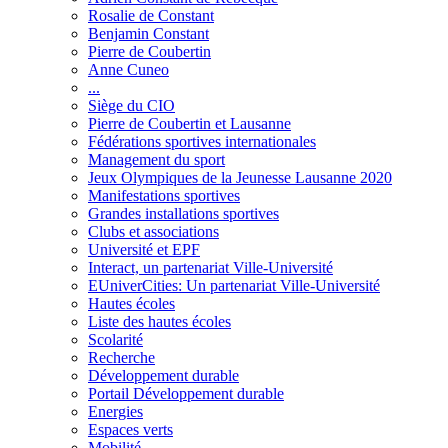
Rosalie de Constant
Benjamin Constant
Pierre de Coubertin
Anne Cuneo
...
Siège du CIO
Pierre de Coubertin et Lausanne
Fédérations sportives internationales
Management du sport
Jeux Olympiques de la Jeunesse Lausanne 2020
Manifestations sportives
Grandes installations sportives
Clubs et associations
Université et EPF
Interact, un partenariat Ville-Université
EUniverCities: Un partenariat Ville-Université
Hautes écoles
Liste des hautes écoles
Scolarité
Recherche
Développement durable
Portail Développement durable
Energies
Espaces verts
Mobilité