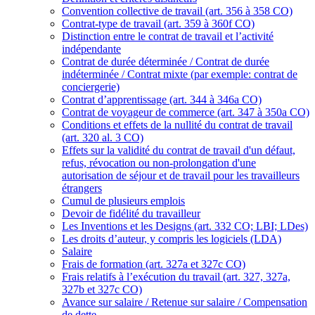
Convention collective de travail (art. 356 à 358 CO)
Contrat-type de travail (art. 359 à 360f CO)
Distinction entre le contrat de travail et l’activité
indépendante
Contrat de durée déterminée / Contrat de durée
indéterminée / Contrat mixte (par exemple: contrat de
conciergerie)
Contrat d’apprentissage (art. 344 à 346a CO)
Contrat de voyageur de commerce (art. 347 à 350a CO)
Conditions et effets de la nullité du contrat de travail
(art. 320 al. 3 CO)
Effets sur la validité du contrat de travail d'un défaut,
refus, révocation ou non-prolongation d'une
autorisation de séjour et de travail pour les travailleurs
étrangers
Cumul de plusieurs emplois
Devoir de fidélité du travailleur
Les Inventions et les Designs (art. 332 CO; LBI; LDes)
Les droits d’auteur, y compris les logiciels (LDA)
Salaire
Frais de formation (art. 327a et 327c CO)
Frais relatifs à l’exécution du travail (art. 327, 327a,
327b et 327c CO)
Avance sur salaire / Retenue sur salaire / Compensation
de dette