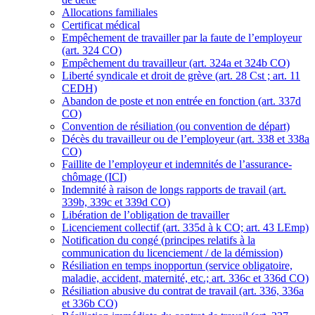
Allocations familiales
Certificat médical
Empêchement de travailler par la faute de l’employeur
(art. 324 CO)
Empêchement du travailleur (art. 324a et 324b CO)
Liberté syndicale et droit de grève (art. 28 Cst ; art. 11
CEDH)
Abandon de poste et non entrée en fonction (art. 337d
CO)
Convention de résiliation (ou convention de départ)
Décès du travailleur ou de l’employeur (art. 338 et 338a
CO)
Faillite de l’employeur et indemnités de l’assurance-
chômage (ICI)
Indemnité à raison de longs rapports de travail (art.
339b, 339c et 339d CO)
Libération de l’obligation de travailler
Licenciement collectif (art. 335d à k CO; art. 43 LEmp)
Notification du congé (principes relatifs à la
communication du licenciement / de la démission)
Résiliation en temps inopportun (service obligatoire,
maladie, accident, maternité, etc.; art. 336c et 336d CO)
Résiliation abusive du contrat de travail (art. 336, 336a
et 336b CO)