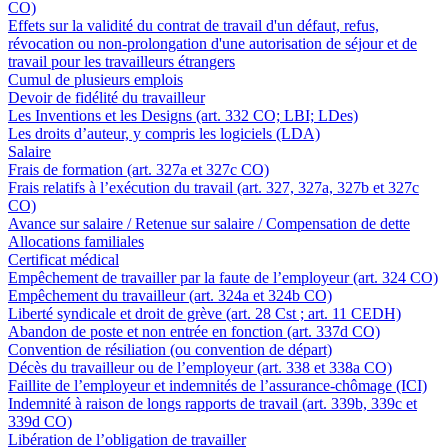
CO)
Effets sur la validité du contrat de travail d'un défaut, refus,
révocation ou non-prolongation d'une autorisation de séjour et de
travail pour les travailleurs étrangers
Cumul de plusieurs emplois
Devoir de fidélité du travailleur
Les Inventions et les Designs (art. 332 CO; LBI; LDes)
Les droits d’auteur, y compris les logiciels (LDA)
Salaire
Frais de formation (art. 327a et 327c CO)
Frais relatifs à l’exécution du travail (art. 327, 327a, 327b et 327c
CO)
Avance sur salaire / Retenue sur salaire / Compensation de dette
Allocations familiales
Certificat médical
Empêchement de travailler par la faute de l’employeur (art. 324 CO)
Empêchement du travailleur (art. 324a et 324b CO)
Liberté syndicale et droit de grève (art. 28 Cst ; art. 11 CEDH)
Abandon de poste et non entrée en fonction (art. 337d CO)
Convention de résiliation (ou convention de départ)
Décès du travailleur ou de l’employeur (art. 338 et 338a CO)
Faillite de l’employeur et indemnités de l’assurance-chômage (ICI)
Indemnité à raison de longs rapports de travail (art. 339b, 339c et
339d CO)
Libération de l’obligation de travailler