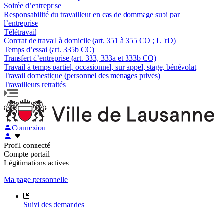
Soirée d’entreprise
Responsabilité du travailleur en cas de dommage subi par
l’entreprise
Télétravail
Contrat de travail à domicile (art. 351 à 355 CO ; LTrD)
Temps d’essai (art. 335b CO)
Transfert d’entreprise (art. 333, 333a et 333b CO)
Travail à temps partiel, occasionnel, sur appel, stage, bénévolat
Travail domestique (personnel des ménages privés)
Travailleurs retraités
Connexion
Profil connecté
Compte portail
Légitimations actives
Ma page personnelle
Suivi des demandes