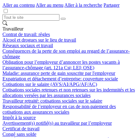
Aller au contenu
Aller au menu
Aller à la recherche
Partager
Travailleur
Contrat de travail: règles
Alcool et drogues sur le lieu de travail
Réseaux sociaux et travail
Conséquences de la perte de son emploi au regard de l’assurance-
chômage
Obligation pour l’employeur d’annoncer les postes vacants à
l’assurance-chômage (art. 121a Cst; LEI; OSE)
Maladie: assurance perte de gain souscrite par l'employeur
Expatriation et détachement d’entreprise: couverture sociale
Cotisations sur le salaire (AVS/AI/APG/AF/AC)
Cotisations sociales retenues et non retenues sur les indemnités et les
allocations versées par les assurances sociales
Travailleur retraité: cotisations sociales sur le salaire
Responsabilité de l’employeur en cas de non-paiement des
cotisations aux assurances sociales
Impôt à la source
Avertissement(s) notifié(s) au travailleur par l’employeur
Certificat de travail
Congé sans solde