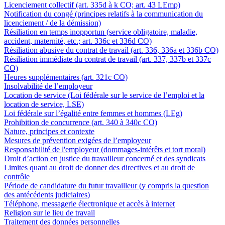
Licenciement collectif (art. 335d à k CO; art. 43 LEmp)
Notification du congé (principes relatifs à la communication du
licenciement / de la démission)
Résiliation en temps inopportun (service obligatoire, maladie,
accident, maternité, etc.; art. 336c et 336d CO)
Résiliation abusive du contrat de travail (art. 336, 336a et 336b CO)
Résiliation immédiate du contrat de travail (art. 337, 337b et 337c
CO)
Heures supplémentaires (art. 321c CO)
Insolvabilité de l’employeur
Location de service (Loi fédérale sur le service de l’emploi et la
location de service, LSE)
Loi fédérale sur l’égalité entre femmes et hommes (LEg)
Prohibition de concurrence (art. 340 à 340c CO)
Nature, principes et contexte
Mesures de prévention exigées de l’employeur
Responsabilité de l'employeur (dommages-intérêts et tort moral)
Droit d’action en justice du travailleur concerné et des syndicats
Limites quant au droit de donner des directives et au droit de
contrôle
Période de candidature du futur travailleur (y compris la question
des antécédents judiciaires)
Téléphone, messagerie électronique et accès à internet
Religion sur le lieu de travail
Traitement des données personnelles