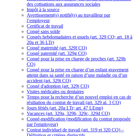
des cotisations aux assurances sociales
Impôt à la source
Avertissement(s) notifié(s) au travailleur par
l’employeur
Certificat de travail
Congé sans solde
Congés hebdomadaires et usuels (art. 329 CO; art. 18 à
20a et 36 LTr)
Congé maternité (art. 329f CO)
Congé paternité (art. 329g CO)
Congé pour la prise en charge de proches (art. 329h
CO)
Congé pour la prise en charge d’un enfant gravement
atteint dans sa santé en raison d’une maladie ou d’un
accident (art. 329i CO)
Congé d'adoption (art. 329j CO)
Visites médicales ou dentaires
Temps pour la recherche d’un nouvel emploi en cas de
résiliation du contrat de travail (art. 329 al. 3 CO)
Jours fériés (art. 20a LTr; art. 47 LEmp)
Vacances (art. 329a, 329b, 329c, 329d CO)
Congé-modification (modification du contrat proposée
par l'employeur)
Contrat individuel de travail (art. 319 et 320 CO) –
Définition et critères distinctifs