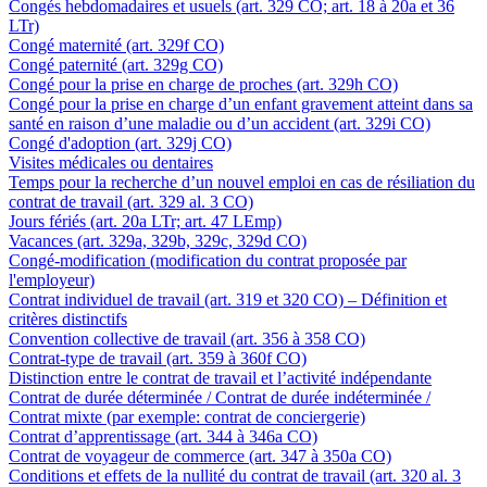
Congés hebdomadaires et usuels (art. 329 CO; art. 18 à 20a et 36
LTr)
Congé maternité (art. 329f CO)
Congé paternité (art. 329g CO)
Congé pour la prise en charge de proches (art. 329h CO)
Congé pour la prise en charge d’un enfant gravement atteint dans sa
santé en raison d’une maladie ou d’un accident (art. 329i CO)
Congé d'adoption (art. 329j CO)
Visites médicales ou dentaires
Temps pour la recherche d’un nouvel emploi en cas de résiliation du
contrat de travail (art. 329 al. 3 CO)
Jours fériés (art. 20a LTr; art. 47 LEmp)
Vacances (art. 329a, 329b, 329c, 329d CO)
Congé-modification (modification du contrat proposée par
l'employeur)
Contrat individuel de travail (art. 319 et 320 CO) – Définition et
critères distinctifs
Convention collective de travail (art. 356 à 358 CO)
Contrat-type de travail (art. 359 à 360f CO)
Distinction entre le contrat de travail et l’activité indépendante
Contrat de durée déterminée / Contrat de durée indéterminée /
Contrat mixte (par exemple: contrat de conciergerie)
Contrat d’apprentissage (art. 344 à 346a CO)
Contrat de voyageur de commerce (art. 347 à 350a CO)
Conditions et effets de la nullité du contrat de travail (art. 320 al. 3