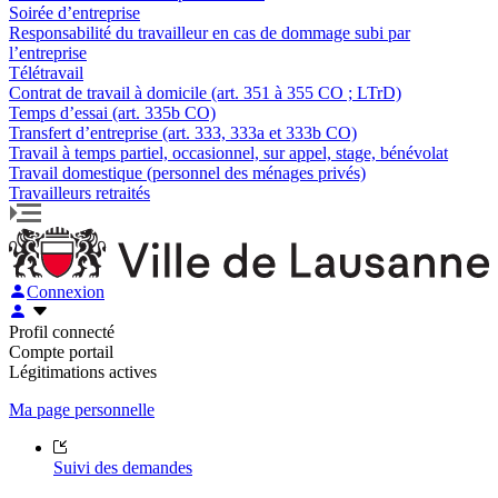
Soirée d’entreprise
Responsabilité du travailleur en cas de dommage subi par
l’entreprise
Télétravail
Contrat de travail à domicile (art. 351 à 355 CO ; LTrD)
Temps d’essai (art. 335b CO)
Transfert d’entreprise (art. 333, 333a et 333b CO)
Travail à temps partiel, occasionnel, sur appel, stage, bénévolat
Travail domestique (personnel des ménages privés)
Travailleurs retraités
Connexion
Profil connecté
Compte portail
Légitimations actives
Ma page personnelle
Suivi des demandes