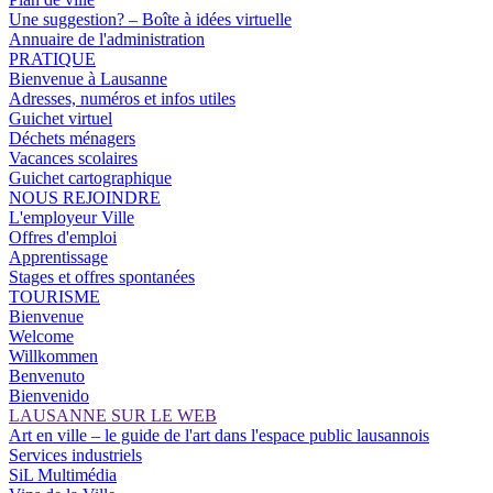
Une suggestion? – Boîte à idées virtuelle
Annuaire de l'administration
PRATIQUE
Bienvenue à Lausanne
Adresses, numéros et infos utiles
Guichet virtuel
Déchets ménagers
Vacances scolaires
Guichet cartographique
NOUS REJOINDRE
L'employeur Ville
Offres d'emploi
Apprentissage
Stages et offres spontanées
TOURISME
Bienvenue
Welcome
Willkommen
Benvenuto
Bienvenido
LAUSANNE SUR LE WEB
Art en ville – le guide de l'art dans l'espace public lausannois
Services industriels
SiL Multimédia