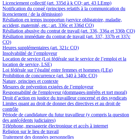
Licenciement collectif (art. 335d à k CO; art. 43 LEmp)
Notification du congé (principes relatifs à la communication du
licenciement / de la démission)
Résiliation en temps inopportun (service obligatoire, maladie,
accident, maternité, etc.; art. 336c et 336d CO)
Résiliation abusive du contrat de travail (art. 336, 336a et 336b CO)
Résiliation immédiate du contrat de travail (art. 337, 337b et 337c
CO)
Heures supplémentaires (art. 321c CO)
Insolvabilité de l’employeur
Location de service (Loi fédérale sur le service de l’emploi et la
location de service, LSE)
Loi fédérale sur l’égalité entre femmes et hommes (LEg)
Prohibition de concurrence (art. 340 à 340c CO)
Nature, principes et contexte
Mesures de prévention exigées de l’employeur
Responsabilité de l'employeur (dommages-intérêts et tort moral)
Droit d’action en justice du travailleur concerné et des syndicats
Limites quant au droit de donner des directives et au droit de
contrôle
Période de candidature du futur travailleur (y compris la question
des antécédents judiciaires)
Téléphone, messagerie électronique et accès à internet
Religion sur le lieu de travail
Traitement des données personnelles