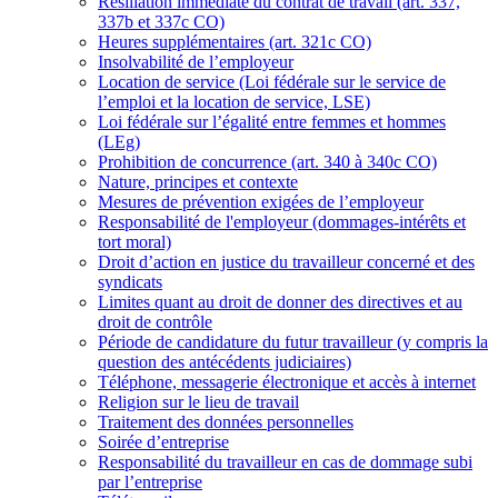
Résiliation immédiate du contrat de travail (art. 337,
337b et 337c CO)
Heures supplémentaires (art. 321c CO)
Insolvabilité de l’employeur
Location de service (Loi fédérale sur le service de
l’emploi et la location de service, LSE)
Loi fédérale sur l’égalité entre femmes et hommes
(LEg)
Prohibition de concurrence (art. 340 à 340c CO)
Nature, principes et contexte
Mesures de prévention exigées de l’employeur
Responsabilité de l'employeur (dommages-intérêts et
tort moral)
Droit d’action en justice du travailleur concerné et des
syndicats
Limites quant au droit de donner des directives et au
droit de contrôle
Période de candidature du futur travailleur (y compris la
question des antécédents judiciaires)
Téléphone, messagerie électronique et accès à internet
Religion sur le lieu de travail
Traitement des données personnelles
Soirée d’entreprise
Responsabilité du travailleur en cas de dommage subi
par l’entreprise