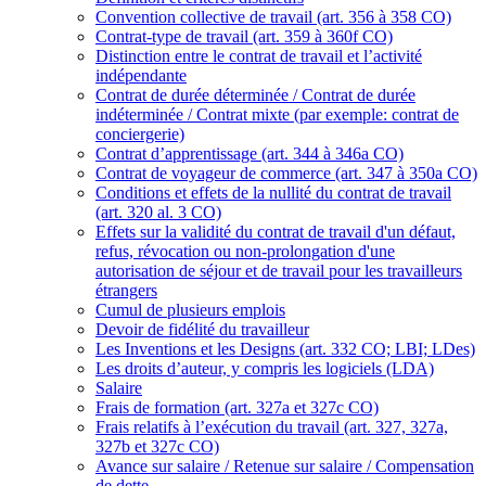
Convention collective de travail (art. 356 à 358 CO)
Contrat-type de travail (art. 359 à 360f CO)
Distinction entre le contrat de travail et l’activité
indépendante
Contrat de durée déterminée / Contrat de durée
indéterminée / Contrat mixte (par exemple: contrat de
conciergerie)
Contrat d’apprentissage (art. 344 à 346a CO)
Contrat de voyageur de commerce (art. 347 à 350a CO)
Conditions et effets de la nullité du contrat de travail
(art. 320 al. 3 CO)
Effets sur la validité du contrat de travail d'un défaut,
refus, révocation ou non-prolongation d'une
autorisation de séjour et de travail pour les travailleurs
étrangers
Cumul de plusieurs emplois
Devoir de fidélité du travailleur
Les Inventions et les Designs (art. 332 CO; LBI; LDes)
Les droits d’auteur, y compris les logiciels (LDA)
Salaire
Frais de formation (art. 327a et 327c CO)
Frais relatifs à l’exécution du travail (art. 327, 327a,
327b et 327c CO)
Avance sur salaire / Retenue sur salaire / Compensation
de dette