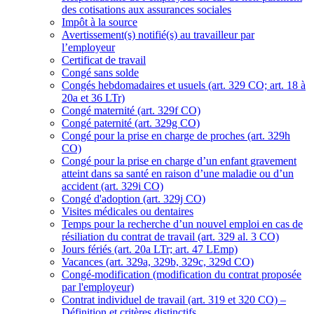
des cotisations aux assurances sociales
Impôt à la source
Avertissement(s) notifié(s) au travailleur par
l’employeur
Certificat de travail
Congé sans solde
Congés hebdomadaires et usuels (art. 329 CO; art. 18 à
20a et 36 LTr)
Congé maternité (art. 329f CO)
Congé paternité (art. 329g CO)
Congé pour la prise en charge de proches (art. 329h
CO)
Congé pour la prise en charge d’un enfant gravement
atteint dans sa santé en raison d’une maladie ou d’un
accident (art. 329i CO)
Congé d'adoption (art. 329j CO)
Visites médicales ou dentaires
Temps pour la recherche d’un nouvel emploi en cas de
résiliation du contrat de travail (art. 329 al. 3 CO)
Jours fériés (art. 20a LTr; art. 47 LEmp)
Vacances (art. 329a, 329b, 329c, 329d CO)
Congé-modification (modification du contrat proposée
par l'employeur)
Contrat individuel de travail (art. 319 et 320 CO) –
Définition et critères distinctifs