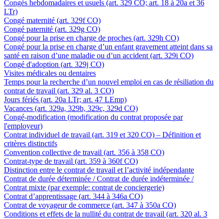
Congés hebdomadaires et usuels (art. 329 CO; art. 18 à 20a et 36
LTr)
Congé maternité (art. 329f CO)
Congé paternité (art. 329g CO)
Congé pour la prise en charge de proches (art. 329h CO)
Congé pour la prise en charge d’un enfant gravement atteint dans sa
santé en raison d’une maladie ou d’un accident (art. 329i CO)
Congé d'adoption (art. 329j CO)
Visites médicales ou dentaires
Temps pour la recherche d’un nouvel emploi en cas de résiliation du
contrat de travail (art. 329 al. 3 CO)
Jours fériés (art. 20a LTr; art. 47 LEmp)
Vacances (art. 329a, 329b, 329c, 329d CO)
Congé-modification (modification du contrat proposée par
l'employeur)
Contrat individuel de travail (art. 319 et 320 CO) – Définition et
critères distinctifs
Convention collective de travail (art. 356 à 358 CO)
Contrat-type de travail (art. 359 à 360f CO)
Distinction entre le contrat de travail et l’activité indépendante
Contrat de durée déterminée / Contrat de durée indéterminée /
Contrat mixte (par exemple: contrat de conciergerie)
Contrat d’apprentissage (art. 344 à 346a CO)
Contrat de voyageur de commerce (art. 347 à 350a CO)
Conditions et effets de la nullité du contrat de travail (art. 320 al. 3