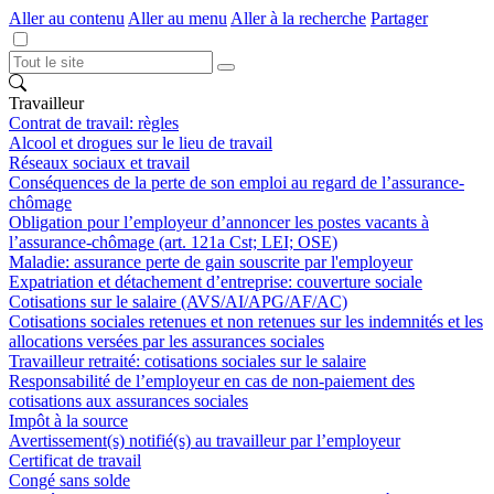
Aller au contenu
Aller au menu
Aller à la recherche
Partager
Travailleur
Contrat de travail: règles
Alcool et drogues sur le lieu de travail
Réseaux sociaux et travail
Conséquences de la perte de son emploi au regard de l’assurance-
chômage
Obligation pour l’employeur d’annoncer les postes vacants à
l’assurance-chômage (art. 121a Cst; LEI; OSE)
Maladie: assurance perte de gain souscrite par l'employeur
Expatriation et détachement d’entreprise: couverture sociale
Cotisations sur le salaire (AVS/AI/APG/AF/AC)
Cotisations sociales retenues et non retenues sur les indemnités et les
allocations versées par les assurances sociales
Travailleur retraité: cotisations sociales sur le salaire
Responsabilité de l’employeur en cas de non-paiement des
cotisations aux assurances sociales
Impôt à la source
Avertissement(s) notifié(s) au travailleur par l’employeur
Certificat de travail
Congé sans solde