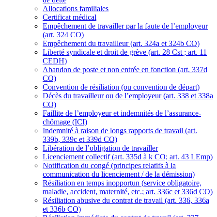
Allocations familiales
Certificat médical
Empêchement de travailler par la faute de l’employeur
(art. 324 CO)
Empêchement du travailleur (art. 324a et 324b CO)
Liberté syndicale et droit de grève (art. 28 Cst ; art. 11
CEDH)
Abandon de poste et non entrée en fonction (art. 337d
CO)
Convention de résiliation (ou convention de départ)
Décès du travailleur ou de l’employeur (art. 338 et 338a
CO)
Faillite de l’employeur et indemnités de l’assurance-
chômage (ICI)
Indemnité à raison de longs rapports de travail (art.
339b, 339c et 339d CO)
Libération de l’obligation de travailler
Licenciement collectif (art. 335d à k CO; art. 43 LEmp)
Notification du congé (principes relatifs à la
communication du licenciement / de la démission)
Résiliation en temps inopportun (service obligatoire,
maladie, accident, maternité, etc.; art. 336c et 336d CO)
Résiliation abusive du contrat de travail (art. 336, 336a
et 336b CO)