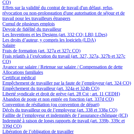
CO)
Effets sur la validité du contrat de travail d'un défaut, refus,
révocation ou non-prolongation d'une autorisation de séjour et de
travail pour les travailleurs étrangers
Cumul de plusieurs emplois
Devoir de fidélité du travailleur
Les Inventions et les Designs (art. 332 CO; LBI; LDes)
Les droits d’auteur, y compris les logiciels (LDA)
Salaire
Frais de formation (art. 327a et 327c CO)
Frais relatifs à l’exécution du travail (art. 327, 327a, 327b et 327c
CO)
Avance sur salaire / Retenue sur salaire / Compensation de dette
Allocations familiales
Certificat médical
Empêchement de travailler par la faute de l’employeur (art. 324 CO)
Empêchement du travailleur (art. 324a et 324b CO)
Liberté syndicale et droit de grève (art. 28 Cst ; art. 11 CEDH)
Abandon de poste et non entrée en fonction (art. 337d CO)
Convention de résiliation (ou convention de départ)
Décès du travailleur ou de l’employeur (art. 338 et 338a CO)
Faillite de l’employeur et indemnités de l’assurance-chômage (ICI)
Indemnité à raison de longs rapports de travail (art. 339b, 339c et
339d CO)
Libération de l’obligation de travailler