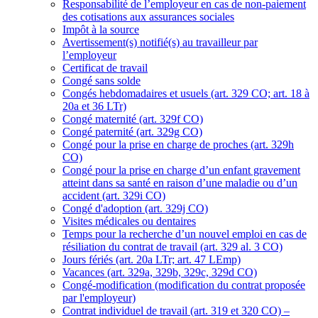
Responsabilité de l’employeur en cas de non-paiement
des cotisations aux assurances sociales
Impôt à la source
Avertissement(s) notifié(s) au travailleur par
l’employeur
Certificat de travail
Congé sans solde
Congés hebdomadaires et usuels (art. 329 CO; art. 18 à
20a et 36 LTr)
Congé maternité (art. 329f CO)
Congé paternité (art. 329g CO)
Congé pour la prise en charge de proches (art. 329h
CO)
Congé pour la prise en charge d’un enfant gravement
atteint dans sa santé en raison d’une maladie ou d’un
accident (art. 329i CO)
Congé d'adoption (art. 329j CO)
Visites médicales ou dentaires
Temps pour la recherche d’un nouvel emploi en cas de
résiliation du contrat de travail (art. 329 al. 3 CO)
Jours fériés (art. 20a LTr; art. 47 LEmp)
Vacances (art. 329a, 329b, 329c, 329d CO)
Congé-modification (modification du contrat proposée
par l'employeur)
Contrat individuel de travail (art. 319 et 320 CO) –