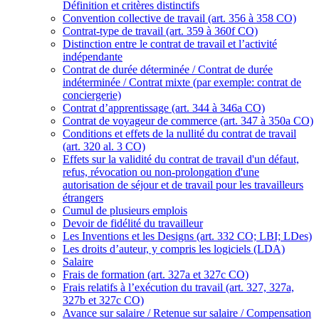
Définition et critères distinctifs
Convention collective de travail (art. 356 à 358 CO)
Contrat-type de travail (art. 359 à 360f CO)
Distinction entre le contrat de travail et l’activité
indépendante
Contrat de durée déterminée / Contrat de durée
indéterminée / Contrat mixte (par exemple: contrat de
conciergerie)
Contrat d’apprentissage (art. 344 à 346a CO)
Contrat de voyageur de commerce (art. 347 à 350a CO)
Conditions et effets de la nullité du contrat de travail
(art. 320 al. 3 CO)
Effets sur la validité du contrat de travail d'un défaut,
refus, révocation ou non-prolongation d'une
autorisation de séjour et de travail pour les travailleurs
étrangers
Cumul de plusieurs emplois
Devoir de fidélité du travailleur
Les Inventions et les Designs (art. 332 CO; LBI; LDes)
Les droits d’auteur, y compris les logiciels (LDA)
Salaire
Frais de formation (art. 327a et 327c CO)
Frais relatifs à l’exécution du travail (art. 327, 327a,
327b et 327c CO)
Avance sur salaire / Retenue sur salaire / Compensation