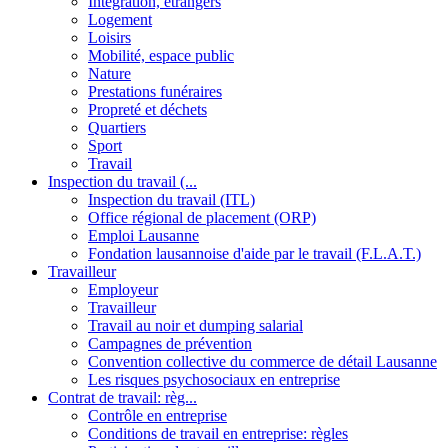
Intégration, étrangers
Logement
Loisirs
Mobilité, espace public
Nature
Prestations funéraires
Propreté et déchets
Quartiers
Sport
Travail
Inspection du travail (...
Inspection du travail (ITL)
Office régional de placement (ORP)
Emploi Lausanne
Fondation lausannoise d'aide par le travail (F.L.A.T.)
Travailleur
Employeur
Travailleur
Travail au noir et dumping salarial
Campagnes de prévention
Convention collective du commerce de détail Lausanne
Les risques psychosociaux en entreprise
Contrat de travail: règ...
Contrôle en entreprise
Conditions de travail en entreprise: règles