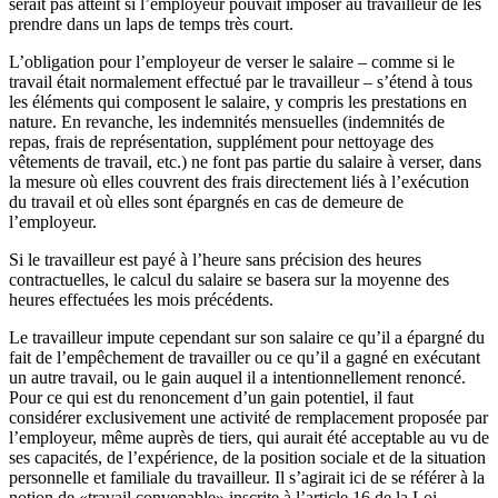
serait pas atteint si l’employeur pouvait imposer au travailleur de les
prendre dans un laps de temps très court.
L’obligation pour l’employeur de verser le salaire – comme si le
travail était normalement effectué par le travailleur – s’étend à tous
les éléments qui composent le salaire, y compris les prestations en
nature. En revanche, les indemnités mensuelles (indemnités de
repas, frais de représentation, supplément pour nettoyage des
vêtements de travail, etc.) ne font pas partie du salaire à verser, dans
la mesure où elles couvrent des frais directement liés à l’exécution
du travail et où elles sont épargnés en cas de demeure de
l’employeur.
Si le travailleur est payé à l’heure sans précision des heures
contractuelles, le calcul du salaire se basera sur la moyenne des
heures effectuées les mois précédents.
Le travailleur impute cependant sur son salaire ce qu’il a épargné du
fait de l’empêchement de travailler ou ce qu’il a gagné en exécutant
un autre travail, ou le gain auquel il a intentionnellement renoncé.
Pour ce qui est du renoncement d’un gain potentiel, il faut
considérer exclusivement une activité de remplacement proposée par
l’employeur, même auprès de tiers, qui aurait été acceptable au vu de
ses capacités, de l’expérience, de la position sociale et de la situation
personnelle et familiale du travailleur. Il s’agirait ici de se référer à la
notion de «travail convenable» inscrite à l’article 16 de la Loi