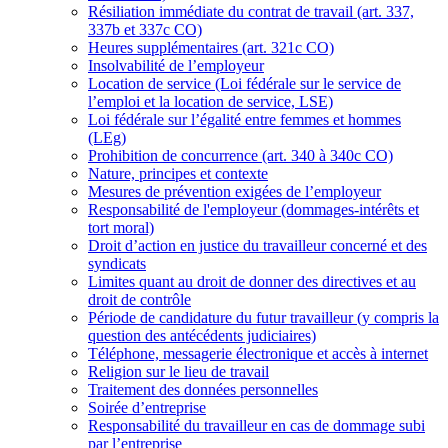
Résiliation immédiate du contrat de travail (art. 337,
337b et 337c CO)
Heures supplémentaires (art. 321c CO)
Insolvabilité de l’employeur
Location de service (Loi fédérale sur le service de
l’emploi et la location de service, LSE)
Loi fédérale sur l’égalité entre femmes et hommes
(LEg)
Prohibition de concurrence (art. 340 à 340c CO)
Nature, principes et contexte
Mesures de prévention exigées de l’employeur
Responsabilité de l'employeur (dommages-intérêts et
tort moral)
Droit d’action en justice du travailleur concerné et des
syndicats
Limites quant au droit de donner des directives et au
droit de contrôle
Période de candidature du futur travailleur (y compris la
question des antécédents judiciaires)
Téléphone, messagerie électronique et accès à internet
Religion sur le lieu de travail
Traitement des données personnelles
Soirée d’entreprise
Responsabilité du travailleur en cas de dommage subi
par l’entreprise