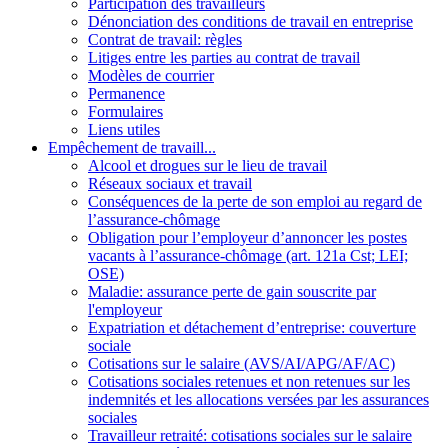
Participation des travailleurs
Dénonciation des conditions de travail en entreprise
Contrat de travail: règles
Litiges entre les parties au contrat de travail
Modèles de courrier
Permanence
Formulaires
Liens utiles
Empêchement de travaill...
Alcool et drogues sur le lieu de travail
Réseaux sociaux et travail
Conséquences de la perte de son emploi au regard de
l’assurance-chômage
Obligation pour l’employeur d’annoncer les postes
vacants à l’assurance-chômage (art. 121a Cst; LEI;
OSE)
Maladie: assurance perte de gain souscrite par
l'employeur
Expatriation et détachement d’entreprise: couverture
sociale
Cotisations sur le salaire (AVS/AI/APG/AF/AC)
Cotisations sociales retenues et non retenues sur les
indemnités et les allocations versées par les assurances
sociales
Travailleur retraité: cotisations sociales sur le salaire