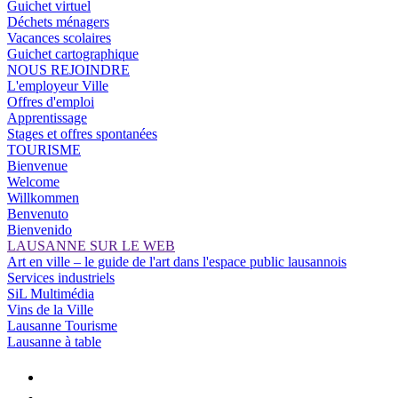
Guichet virtuel
Déchets ménagers
Vacances scolaires
Guichet cartographique
NOUS REJOINDRE
L'employeur Ville
Offres d'emploi
Apprentissage
Stages et offres spontanées
TOURISME
Bienvenue
Welcome
Willkommen
Benvenuto
Bienvenido
LAUSANNE SUR LE WEB
Art en ville – le guide de l'art dans l'espace public lausannois
Services industriels
SiL Multimédia
Vins de la Ville
Lausanne Tourisme
Lausanne à table