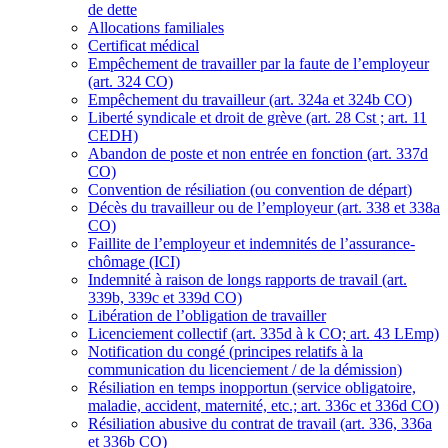
de dette
Allocations familiales
Certificat médical
Empêchement de travailler par la faute de l’employeur
(art. 324 CO)
Empêchement du travailleur (art. 324a et 324b CO)
Liberté syndicale et droit de grève (art. 28 Cst ; art. 11
CEDH)
Abandon de poste et non entrée en fonction (art. 337d
CO)
Convention de résiliation (ou convention de départ)
Décès du travailleur ou de l’employeur (art. 338 et 338a
CO)
Faillite de l’employeur et indemnités de l’assurance-
chômage (ICI)
Indemnité à raison de longs rapports de travail (art.
339b, 339c et 339d CO)
Libération de l’obligation de travailler
Licenciement collectif (art. 335d à k CO; art. 43 LEmp)
Notification du congé (principes relatifs à la
communication du licenciement / de la démission)
Résiliation en temps inopportun (service obligatoire,
maladie, accident, maternité, etc.; art. 336c et 336d CO)
Résiliation abusive du contrat de travail (art. 336, 336a
et 336b CO)