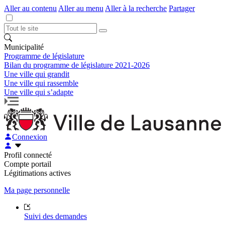
Aller au contenu
Aller au menu
Aller à la recherche
Partager
Municipalité
Programme de législature
Bilan du programme de législature 2021-2026
Une ville qui grandit
Une ville qui rassemble
Une ville qui s’adapte
Connexion
Profil connecté
Compte portail
Légitimations actives
Ma page personnelle
Suivi des demandes