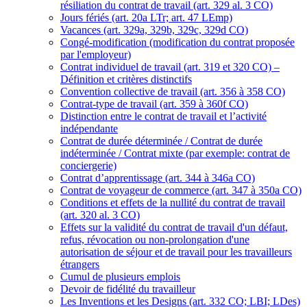
résiliation du contrat de travail (art. 329 al. 3 CO)
Jours fériés (art. 20a LTr; art. 47 LEmp)
Vacances (art. 329a, 329b, 329c, 329d CO)
Congé-modification (modification du contrat proposée
par l'employeur)
Contrat individuel de travail (art. 319 et 320 CO) –
Définition et critères distinctifs
Convention collective de travail (art. 356 à 358 CO)
Contrat-type de travail (art. 359 à 360f CO)
Distinction entre le contrat de travail et l’activité
indépendante
Contrat de durée déterminée / Contrat de durée
indéterminée / Contrat mixte (par exemple: contrat de
conciergerie)
Contrat d’apprentissage (art. 344 à 346a CO)
Contrat de voyageur de commerce (art. 347 à 350a CO)
Conditions et effets de la nullité du contrat de travail
(art. 320 al. 3 CO)
Effets sur la validité du contrat de travail d'un défaut,
refus, révocation ou non-prolongation d'une
autorisation de séjour et de travail pour les travailleurs
étrangers
Cumul de plusieurs emplois
Devoir de fidélité du travailleur
Les Inventions et les Designs (art. 332 CO; LBI; LDes)