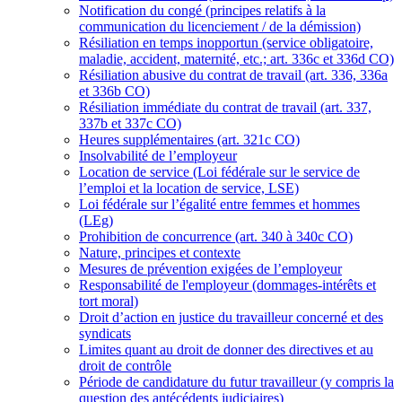
Notification du congé (principes relatifs à la
communication du licenciement / de la démission)
Résiliation en temps inopportun (service obligatoire,
maladie, accident, maternité, etc.; art. 336c et 336d CO)
Résiliation abusive du contrat de travail (art. 336, 336a
et 336b CO)
Résiliation immédiate du contrat de travail (art. 337,
337b et 337c CO)
Heures supplémentaires (art. 321c CO)
Insolvabilité de l’employeur
Location de service (Loi fédérale sur le service de
l’emploi et la location de service, LSE)
Loi fédérale sur l’égalité entre femmes et hommes
(LEg)
Prohibition de concurrence (art. 340 à 340c CO)
Nature, principes et contexte
Mesures de prévention exigées de l’employeur
Responsabilité de l'employeur (dommages-intérêts et
tort moral)
Droit d’action en justice du travailleur concerné et des
syndicats
Limites quant au droit de donner des directives et au
droit de contrôle
Période de candidature du futur travailleur (y compris la
question des antécédents judiciaires)