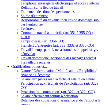
Téléphone, messagerie électronique et accès à internet
Religion sur le lieu de travail
Traitement des données personnelles
Soirée d’entreprise
Responsabilité du travailleur en cas de dommage subi
par l’entreprise
Télétravail
Contrat de travail à domicile (art. 351 à 355 CO ;
LTrD)
Temps d’essai (art. 335b CO)
Transfert d’entreprise (art. 333, 333a et 333b CO)
Travail à temps partiel, occasionnel, sur appel, stage,
bénévolat
Travail domestique (personnel des ménages privés)
Travailleurs retraités
Gratification, bonus et...
Nature / Détermination / Modification / Exigibilité /
Avance / Décompte
Salaire aux pièces ou à la tâche et salaire en nature
Participation aux résultats de l’exploitation (art. 322a
CO)
Provision (ou commission) (art. 322b et 322c CO)
Salaire déterminant soumis à cotisation
Retenues des cotisations d’assurance et de l’impôt à la
source