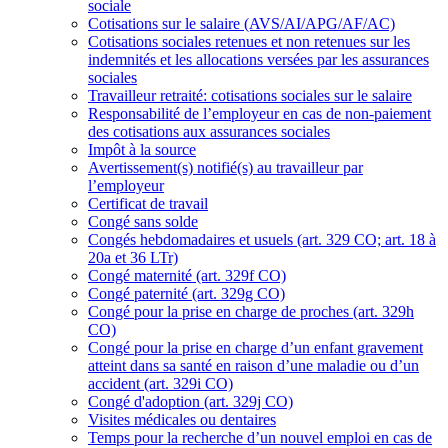
sociale
Cotisations sur le salaire (AVS/AI/APG/AF/AC)
Cotisations sociales retenues et non retenues sur les
indemnités et les allocations versées par les assurances
sociales
Travailleur retraité: cotisations sociales sur le salaire
Responsabilité de l’employeur en cas de non-paiement
des cotisations aux assurances sociales
Impôt à la source
Avertissement(s) notifié(s) au travailleur par
l’employeur
Certificat de travail
Congé sans solde
Congés hebdomadaires et usuels (art. 329 CO; art. 18 à
20a et 36 LTr)
Congé maternité (art. 329f CO)
Congé paternité (art. 329g CO)
Congé pour la prise en charge de proches (art. 329h
CO)
Congé pour la prise en charge d’un enfant gravement
atteint dans sa santé en raison d’une maladie ou d’un
accident (art. 329i CO)
Congé d'adoption (art. 329j CO)
Visites médicales ou dentaires
Temps pour la recherche d’un nouvel emploi en cas de