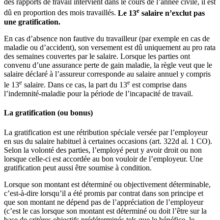
des rapports de travail intervient dans le cours de l’année civile, il est
e
dû en proportion des mois travaillés.
Le 13
salaire n’exclut pas
une gratification.
En cas d’absence non fautive du travailleur (par exemple en cas de
maladie ou d’accident), son versement est dû uniquement au pro rata
des semaines couvertes par le salaire. Lorsque les parties ont
convenu d’une assurance perte de gain maladie, la règle veut que le
salaire déclaré à l’assureur corresponde au salaire annuel y compris
e
e
le 13
salaire. Dans ce cas, la part du 13
est comprise dans
l’indemnité-maladie pour la période de l’incapacité de travail.
La gratification (ou bonus)
La gratification est une rétribution spéciale versée par l’employeur
en sus du salaire habituel à certaines occasions (art. 322d al. 1 CO).
Selon la volonté des parties, l’employé peut y avoir droit ou non
lorsque celle-ci est accordée au bon vouloir de l’employeur. Une
gratification peut aussi être soumise à condition.
Lorsque son montant est déterminé ou objectivement déterminable,
c’est-à-dire lorsqu’il a été promis par contrat dans son principe et
que son montant ne dépend pas de l’appréciation de l’employeur
(c’est le cas lorsque son montant est déterminé ou doit l’être sur la
base de critères objectifs prédéterminés tels que le bénéfice, le