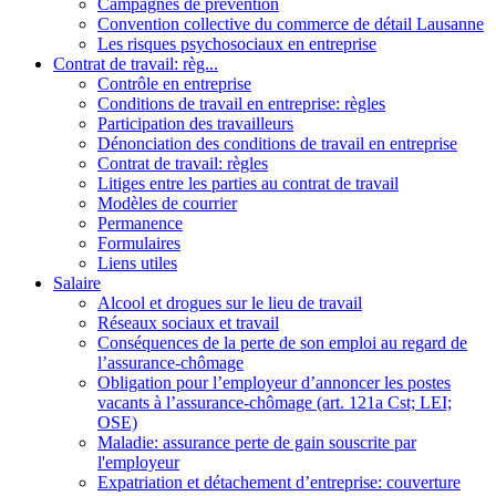
Campagnes de prévention
Convention collective du commerce de détail Lausanne
Les risques psychosociaux en entreprise
Contrat de travail: règ...
Contrôle en entreprise
Conditions de travail en entreprise: règles
Participation des travailleurs
Dénonciation des conditions de travail en entreprise
Contrat de travail: règles
Litiges entre les parties au contrat de travail
Modèles de courrier
Permanence
Formulaires
Liens utiles
Salaire
Alcool et drogues sur le lieu de travail
Réseaux sociaux et travail
Conséquences de la perte de son emploi au regard de
l’assurance-chômage
Obligation pour l’employeur d’annoncer les postes
vacants à l’assurance-chômage (art. 121a Cst; LEI;
OSE)
Maladie: assurance perte de gain souscrite par
l'employeur
Expatriation et détachement d’entreprise: couverture