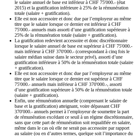
le salaire annuel de base est inférieur à CHF 75'000.- (état
2015) et la gratification inférieure à 25% de la rémunération
totale (salaire + gratification).
Elle est non accessoire et donc due par l’employeur au même
titre que le salaire lorsque ce dernier est inférieur à CHF
75'000.- annuels mais assorti d’une gratification supérieure à
25% de la rémunération totale (salaire + gratification).
La gratification redevient accessoire et donc discrétionnaire
lorsque le salaire annuel de base est supérieur à CHF 75'000.-
mais inférieur à CHF 370'000.- (correspondant à cinq fois le
salaire médian suisse dans le secteur privé), assorti d’une
gratification inférieure à 50% de la rémunération totale (salaire
+ gratification).
Elle est non accessoire et donc due par l’employeur au même
titre que le salaire lorsque ce dernier est supérieur à CHF
75'000.- annuels mais inférieur à CHF 370'000.-, assorti
d’une gratification supérieure à 50% de la rémunération totale
(salaire + gratification).
Enfin, une rémunération annuelle (comprenant le salaire de
base et la gratification) atteignant, voire dépassant CHF
370'000.- annuels permet à l’employeur de soumettre la part
de rémunération excédant ce seuil à un régime discrétionnaire,
sans que cette part de rémunération soit requalifiée en salaire,
même dans le cas où elle ne serait pas accessoire par rapport
au salaire (ou en d’autres termes, quelque soit l’importance du