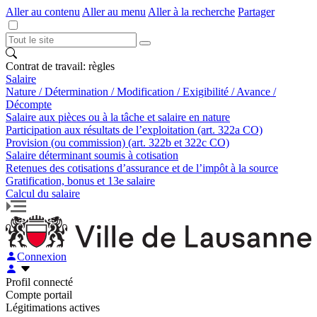
Aller au contenu
Aller au menu
Aller à la recherche
Partager
Contrat de travail: règles
Salaire
Nature / Détermination / Modification / Exigibilité / Avance /
Décompte
Salaire aux pièces ou à la tâche et salaire en nature
Participation aux résultats de l’exploitation (art. 322a CO)
Provision (ou commission) (art. 322b et 322c CO)
Salaire déterminant soumis à cotisation
Retenues des cotisations d’assurance et de l’impôt à la source
Gratification, bonus et 13e salaire
Calcul du salaire
Connexion
Profil connecté
Compte portail
Légitimations actives