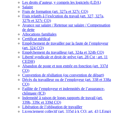
Les droits d’auteur, y compris les logiciels (LDA)
Salaire
Frais de formation (art. 327a et 327c CO)
Frais relatifs à l’exécution du travail (art. 327, 327a,
327b et 327c CO)
Avance sur salaire / Retenue sur salaire / Compensation
de dette
Allocations familiales
Certificat médical
Empêchement de travailler par la faute de l’employeur
(art. 324 CO)
Empêchement du travailleur (art. 324a et 324b CO)
Liberté syndicale et droit de grève (art. 28 Cst ; art. 11
CEDH)
Abandon de poste et non entrée en fonction (art. 337d
CO)
Convention de résiliation (ou convention de départ)
Décès du travailleur ou de l’employeur (art. 338 et 338a
CO)
Faillite de l’employeur et indemnités de l’assurance-
chômage (ICI)
Indemnité à raison de longs rapports de travail (art.
339b, 339c et 339d CO)
Libération de l’obligation de travailler
Licenciement collectif (art. 335d à k CO; art. 43 LEmp)