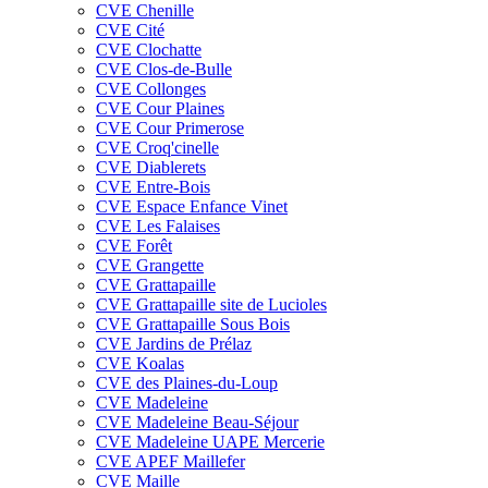
CVE Chenille
CVE Cité
CVE Clochatte
CVE Clos-de-Bulle
CVE Collonges
CVE Cour Plaines
CVE Cour Primerose
CVE Croq'cinelle
CVE Diablerets
CVE Entre-Bois
CVE Espace Enfance Vinet
CVE Les Falaises
CVE Forêt
CVE Grangette
CVE Grattapaille
CVE Grattapaille site de Lucioles
CVE Grattapaille Sous Bois
CVE Jardins de Prélaz
CVE Koalas
CVE des Plaines-du-Loup
CVE Madeleine
CVE Madeleine Beau-Séjour
CVE Madeleine UAPE Mercerie
CVE APEF Maillefer
CVE Maille