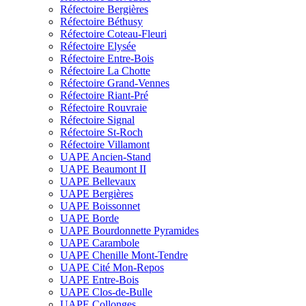
Réfectoire Bergières
Réfectoire Béthusy
Réfectoire Coteau-Fleuri
Réfectoire Elysée
Réfectoire Entre-Bois
Réfectoire La Chotte
Réfectoire Grand-Vennes
Réfectoire Riant-Pré
Réfectoire Rouvraie
Réfectoire Signal
Réfectoire St-Roch
Réfectoire Villamont
UAPE Ancien-Stand
UAPE Beaumont II
UAPE Bellevaux
UAPE Bergières
UAPE Boissonnet
UAPE Borde
UAPE Bourdonnette Pyramides
UAPE Carambole
UAPE Chenille Mont-Tendre
UAPE Cité Mon-Repos
UAPE Entre-Bois
UAPE Clos-de-Bulle
UAPE Collonges