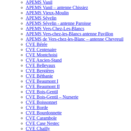
APEMS Vanil
APEMS Vanil – antenne Chissiez
APEMS Vieux-Moulin
APEMS Sévelin
APEMS Sévelin - antenne Paroisse
APEMS Vers-Chez-Les-Blancs
APEMS Vers-chez-les-Blancs antenne Pavillon
APEMS de Vers-chez-les-Blanc – antenne Chevreuil
CVE Bérée
CVE Centenaire
CVE Montchoisi
CVE Ancien-Stand
CVE Bellevaux
CVE Bergières
CVE Béthanie
CVE Beaumont I
CVE Beaumont II
CVE Bois-Gentil
CVE Bois-Gentil – Nurserie
CVE Boissonnet
CVE Borde
CVE Bourdonnette
CVE Carambole
CVE Case Nestec
CVE Chailly