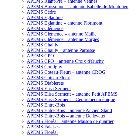
APEMS Riant-Pré – antenne Vennes
APEMS Boissonnet – antenne Isabelle-de-Montolieu
APEMS Cèdre
APEMS Eglantine
APEMS Eglantine – antenne Florimont
APEMS Clémence
APEMS Clémence – antenne Maille
APEMS Clémence – antenne Morges
APEMS Chailly
APEMS Chailly – antenne Paroisse
APEMS CPO
APEMS CPO – antenne Croix-d'Ouchy
APEMS Contigny
APEMS Coteau-Fleuri – antenne CROG
APEMS Coteau Fleuri
APEMS Diablerets
APEMS Elisa Serment
APEMS Elisa Serment – antenne Petit APEMS
APEMS Elisa Serment – Centre oecuménique
APEMS Entre-Bois
APEMS Entre-Bois – antenne Ancien-Stand
APEMS Entre-Bois – antenne Bellevaux
APEMS Floréal - antenne Maison de quartier
APEMS Falaises
APEMS Floréal