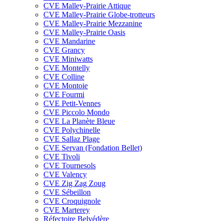
CVE Malley-Prairie Attique
CVE Malley-Prairie Globe-trotteurs
CVE Malley-Prairie Mezzanine
CVE Malley-Prairie Oasis
CVE Mandarine
CVE Grancy
CVE Miniwatts
CVE Montelly
CVE Colline
CVE Montoie
CVE Fourmi
CVE Petit-Vennes
CVE Piccolo Mondo
CVE La Planète Bleue
CVE Polychinelle
CVE Sallaz Plage
CVE Servan (Fondation Bellet)
CVE Tivoli
CVE Tournesols
CVE Valency
CVE Zig Zag Zoug
CVE Sébeillon
CVE Croquignole
CVE Marterey
Réfectoire Belvédère