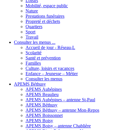
Loisirs
Mobilité, espace public
Nature
Prestations funéraires
Propreté et déchets
Quartiers
Sport
Travail
Consulter les menus ...
Accueil de jour - Réseau-L
Scolarité
Santé et prévention
Familles
Culture, loisirs et vacances
Enfance – Jeunesse – Métier
Consulter les menus
APEMS Béthusy
APEMS Aubépines
APEMS Beaulieu
APEMS Aubépines – antenne St-Paul
APEMS Béthusy
APEMS Béthusy – antenne Mon-Repos
APEMS Boissonnet
APEMS Boisy
APEMS Boisy – antenne Chablière