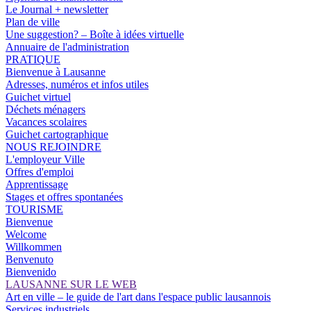
Le Journal + newsletter
Plan de ville
Une suggestion? – Boîte à idées virtuelle
Annuaire de l'administration
PRATIQUE
Bienvenue à Lausanne
Adresses, numéros et infos utiles
Guichet virtuel
Déchets ménagers
Vacances scolaires
Guichet cartographique
NOUS REJOINDRE
L'employeur Ville
Offres d'emploi
Apprentissage
Stages et offres spontanées
TOURISME
Bienvenue
Welcome
Willkommen
Benvenuto
Bienvenido
LAUSANNE SUR LE WEB
Art en ville – le guide de l'art dans l'espace public lausannois
Services industriels