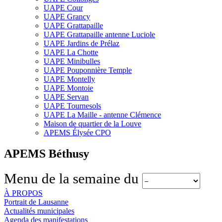
UAPE Cour
UAPE Grancy
UAPE Grattapaille
UAPE Grattapaille antenne Luciole
UAPE Jardins de Prélaz
UAPE La Chotte
UAPE Minibulles
UAPE Pouponnière Temple
UAPE Montelly
UAPE Montoie
UAPE Servan
UAPE Tournesols
UAPE La Maille - antenne Clémence
Maison de quartier de la Louve
APEMS Élysée CPO
APEMS Béthusy
Menu de la semaine du
À PROPOS
Portrait de Lausanne
Actualités municipales
Agenda des manifestations