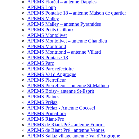
APEMS Floréal – antenne Dapples
APEMS Loup
APEMS Pontaise 18 – antenne Maison de quartier
APEMS Malley
APEMS Malley – antenne Pyramides
APEMS Petits Cailloux
APEMS Montolivet
APEMS Montolivet – antenne Chandieu
APEMS Montriond
APEMS Montriond – antenne Villard
APEMS Pontaise 18
APEMS Parc
APEMS Parc réfectoire
APEMS Val d'Angrogne
APEMS Pierrefleur
APEMS Pierrefleur – antenne St-Mathieu
APEMS Boisy– antenne St-Esprit
APEMS Plaines
APEMS Prélaz
APEMS Prélaz - Antenne Cocosel
APEMS Primaflora
APEMS Riant-Pré
APEMS de Riant-Pré - antenne Fourmi
APEMS de Riant-Pré - antenne Vennes
APEMS Sallaz village antenne Val d'Angrogne