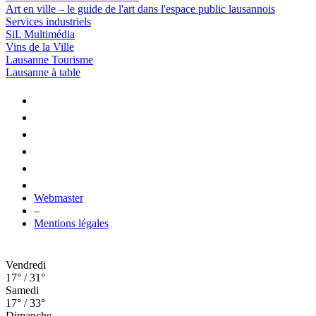
Art en ville – le guide de l'art dans l'espace public lausannois
Services industriels
SiL Multimédia
Vins de la Ville
Lausanne Tourisme
Lausanne à table
Webmaster
–
Mentions légales
Vendredi
17° / 31°
Samedi
17° / 33°
Dimanche