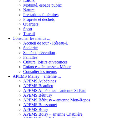
Loisirs
Mobilité, espace public
Nature
Prestations funéraires
Propreté et déchets
Quartiers
Sport
Travail
Consulter les menus ...
Accueil de jour - Réseau-L
Scolarité
Santé et prévention
Familles
Culture, loisirs et vacances
Enfance – Jeunesse – Métier
Consulter les menus
APEMS Malley – antenne ...
APEMS Aubépines
APEMS Beaulieu
APEMS Aubépines – antenne St-Paul
APEMS Béthusy
APEMS Béthusy – antenne Mon-Repos
APEMS Boissonnet
APEMS Boisy
APEMS Boisy – antenne Chablière