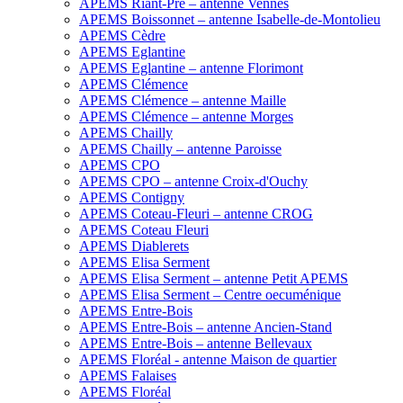
APEMS Riant-Pré – antenne Vennes
APEMS Boissonnet – antenne Isabelle-de-Montolieu
APEMS Cèdre
APEMS Eglantine
APEMS Eglantine – antenne Florimont
APEMS Clémence
APEMS Clémence – antenne Maille
APEMS Clémence – antenne Morges
APEMS Chailly
APEMS Chailly – antenne Paroisse
APEMS CPO
APEMS CPO – antenne Croix-d'Ouchy
APEMS Contigny
APEMS Coteau-Fleuri – antenne CROG
APEMS Coteau Fleuri
APEMS Diablerets
APEMS Elisa Serment
APEMS Elisa Serment – antenne Petit APEMS
APEMS Elisa Serment – Centre oecuménique
APEMS Entre-Bois
APEMS Entre-Bois – antenne Ancien-Stand
APEMS Entre-Bois – antenne Bellevaux
APEMS Floréal - antenne Maison de quartier
APEMS Falaises
APEMS Floréal