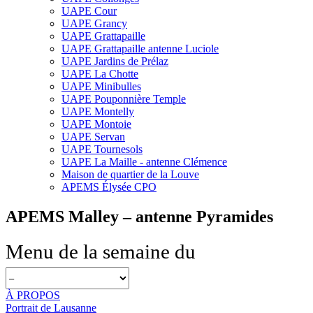
UAPE Cour
UAPE Grancy
UAPE Grattapaille
UAPE Grattapaille antenne Luciole
UAPE Jardins de Prélaz
UAPE La Chotte
UAPE Minibulles
UAPE Pouponnière Temple
UAPE Montelly
UAPE Montoie
UAPE Servan
UAPE Tournesols
UAPE La Maille - antenne Clémence
Maison de quartier de la Louve
APEMS Élysée CPO
APEMS Malley – antenne Pyramides
Menu de la semaine du
À PROPOS
Portrait de Lausanne