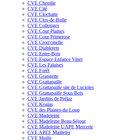
CVE Chenille
CVE Cité
CVE Clochatte
CVE Clos-de-Bulle
CVE Collonges
CVE Cour Plaines
CVE Cour Primerose
CVE Croq'cinelle
CVE Diablerets
CVE Entre-Bois
CVE Espace Enfance Vinet
CVE Les Falaises
CVE Forêt
CVE Grangette
CVE Grattapaille
CVE Grattapaille site de Lucioles
CVE Grattapaille Sous Bois
CVE Jardins de Prélaz
CVE Koalas
CVE des Plaines-du-Loup
CVE Madeleine
CVE Madeleine Beau-Séjour
CVE Madeleine UAPE Mercerie
CVE APEF Maillefer
CVE Maille