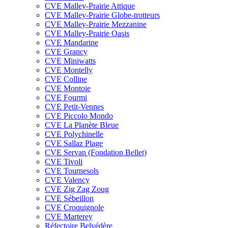
CVE Malley-Prairie Attique
CVE Malley-Prairie Globe-trotteurs
CVE Malley-Prairie Mezzanine
CVE Malley-Prairie Oasis
CVE Mandarine
CVE Grancy
CVE Miniwatts
CVE Montelly
CVE Colline
CVE Montoie
CVE Fourmi
CVE Petit-Vennes
CVE Piccolo Mondo
CVE La Planète Bleue
CVE Polychinelle
CVE Sallaz Plage
CVE Servan (Fondation Bellet)
CVE Tivoli
CVE Tournesols
CVE Valency
CVE Zig Zag Zoug
CVE Sébeillon
CVE Croquignole
CVE Marterey
Réfectoire Belvédère