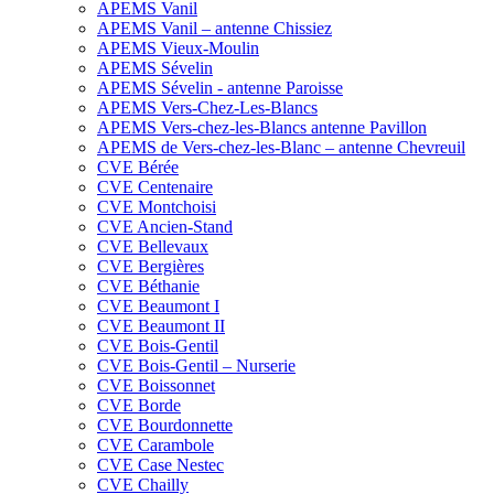
APEMS Vanil
APEMS Vanil – antenne Chissiez
APEMS Vieux-Moulin
APEMS Sévelin
APEMS Sévelin - antenne Paroisse
APEMS Vers-Chez-Les-Blancs
APEMS Vers-chez-les-Blancs antenne Pavillon
APEMS de Vers-chez-les-Blanc – antenne Chevreuil
CVE Bérée
CVE Centenaire
CVE Montchoisi
CVE Ancien-Stand
CVE Bellevaux
CVE Bergières
CVE Béthanie
CVE Beaumont I
CVE Beaumont II
CVE Bois-Gentil
CVE Bois-Gentil – Nurserie
CVE Boissonnet
CVE Borde
CVE Bourdonnette
CVE Carambole
CVE Case Nestec
CVE Chailly