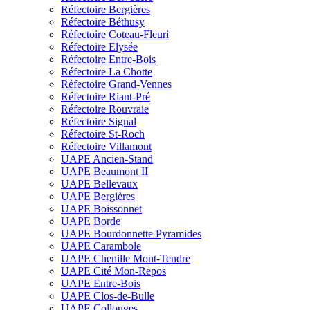
Réfectoire Bergières
Réfectoire Béthusy
Réfectoire Coteau-Fleuri
Réfectoire Elysée
Réfectoire Entre-Bois
Réfectoire La Chotte
Réfectoire Grand-Vennes
Réfectoire Riant-Pré
Réfectoire Rouvraie
Réfectoire Signal
Réfectoire St-Roch
Réfectoire Villamont
UAPE Ancien-Stand
UAPE Beaumont II
UAPE Bellevaux
UAPE Bergières
UAPE Boissonnet
UAPE Borde
UAPE Bourdonnette Pyramides
UAPE Carambole
UAPE Chenille Mont-Tendre
UAPE Cité Mon-Repos
UAPE Entre-Bois
UAPE Clos-de-Bulle
UAPE Collonges