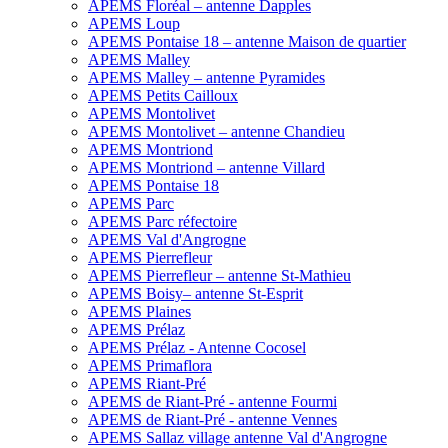
APEMS Floréal – antenne Dapples
APEMS Loup
APEMS Pontaise 18 – antenne Maison de quartier
APEMS Malley
APEMS Malley – antenne Pyramides
APEMS Petits Cailloux
APEMS Montolivet
APEMS Montolivet – antenne Chandieu
APEMS Montriond
APEMS Montriond – antenne Villard
APEMS Pontaise 18
APEMS Parc
APEMS Parc réfectoire
APEMS Val d'Angrogne
APEMS Pierrefleur
APEMS Pierrefleur – antenne St-Mathieu
APEMS Boisy– antenne St-Esprit
APEMS Plaines
APEMS Prélaz
APEMS Prélaz - Antenne Cocosel
APEMS Primaflora
APEMS Riant-Pré
APEMS de Riant-Pré - antenne Fourmi
APEMS de Riant-Pré - antenne Vennes
APEMS Sallaz village antenne Val d'Angrogne