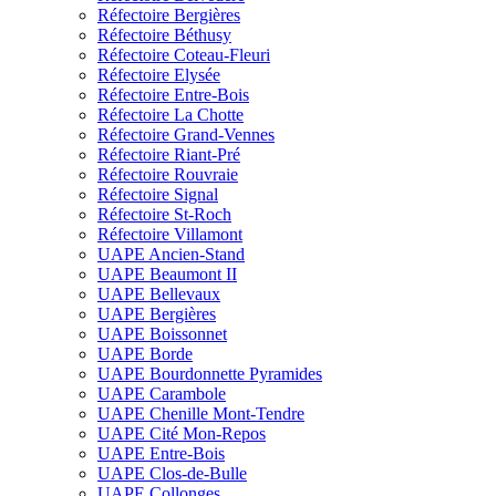
Réfectoire Bergières
Réfectoire Béthusy
Réfectoire Coteau-Fleuri
Réfectoire Elysée
Réfectoire Entre-Bois
Réfectoire La Chotte
Réfectoire Grand-Vennes
Réfectoire Riant-Pré
Réfectoire Rouvraie
Réfectoire Signal
Réfectoire St-Roch
Réfectoire Villamont
UAPE Ancien-Stand
UAPE Beaumont II
UAPE Bellevaux
UAPE Bergières
UAPE Boissonnet
UAPE Borde
UAPE Bourdonnette Pyramides
UAPE Carambole
UAPE Chenille Mont-Tendre
UAPE Cité Mon-Repos
UAPE Entre-Bois
UAPE Clos-de-Bulle
UAPE Collonges