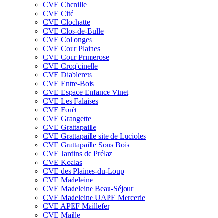
CVE Chenille
CVE Cité
CVE Clochatte
CVE Clos-de-Bulle
CVE Collonges
CVE Cour Plaines
CVE Cour Primerose
CVE Croq'cinelle
CVE Diablerets
CVE Entre-Bois
CVE Espace Enfance Vinet
CVE Les Falaises
CVE Forêt
CVE Grangette
CVE Grattapaille
CVE Grattapaille site de Lucioles
CVE Grattapaille Sous Bois
CVE Jardins de Prélaz
CVE Koalas
CVE des Plaines-du-Loup
CVE Madeleine
CVE Madeleine Beau-Séjour
CVE Madeleine UAPE Mercerie
CVE APEF Maillefer
CVE Maille