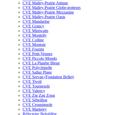
CVE Malley-Prairie Attique
CVE Malley-Prairie Globe-trotteurs
CVE Malley-Prairie Mezzanine
CVE Malley-Prairie Oasis
CVE Mandarine
CVE Grancy
CVE Miniwatts
CVE Montelly
CVE Colline
CVE Montoie
CVE Fourmi
CVE Petit-Vennes
CVE Piccolo Mondo
CVE La Planète Bleue
CVE Polychinelle
CVE Sallaz Plage
CVE Servan (Fondation Bellet)
CVE Tivoli
CVE Tournesols
CVE Valency
CVE Zig Zag Zoug
CVE Sébeillon
CVE Croquignole
CVE Marterey
Réfectoire Belvédère