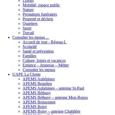
Loisirs
Mobilité, espace public
Nature
Prestations funéraires
Propreté et déchets
Quartiers
Sport
Travail
Consulter les menus ...
Accueil de jour - Réseau-L
Scolarité
Santé et prévention
Familles
Culture, loisirs et vacances
Enfance – Jeunesse – Métier
Consulter les menus
UAPE La Chotte
APEMS Aubépines
APEMS Beaulieu
APEMS Aubépines – antenne St-Paul
APEMS Béthusy
APEMS Béthusy – antenne Mon-Repos
APEMS Boissonnet
APEMS Boisy
APEMS Boisy – antenne Chablière