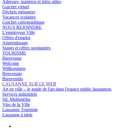
Adresses, numéros et infos utiles
Guichet virtuel
Déchets ménagers
Vacances scolaires
Guichet cartographique
NOUS REJOINDRE
L'employeur Ville
Offres d'emploi
Apprentissage
Stages et offres spontanées
TOURISME
Bienvenue
Welcome
Willkommen
Benvenuto
Bienvenido
LAUSANNE SUR LE WEB
Art en ville – le guide de l'art dans l'espace public lausannois
Services industriels
SiL Multimédia
Vins de la Ville
Lausanne Tourisme
Lausanne à table