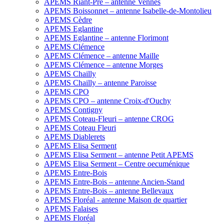
APEMS Riant-Pré – antenne Vennes
APEMS Boissonnet – antenne Isabelle-de-Montolieu
APEMS Cèdre
APEMS Eglantine
APEMS Eglantine – antenne Florimont
APEMS Clémence
APEMS Clémence – antenne Maille
APEMS Clémence – antenne Morges
APEMS Chailly
APEMS Chailly – antenne Paroisse
APEMS CPO
APEMS CPO – antenne Croix-d'Ouchy
APEMS Contigny
APEMS Coteau-Fleuri – antenne CROG
APEMS Coteau Fleuri
APEMS Diablerets
APEMS Elisa Serment
APEMS Elisa Serment – antenne Petit APEMS
APEMS Elisa Serment – Centre oecuménique
APEMS Entre-Bois
APEMS Entre-Bois – antenne Ancien-Stand
APEMS Entre-Bois – antenne Bellevaux
APEMS Floréal - antenne Maison de quartier
APEMS Falaises
APEMS Floréal