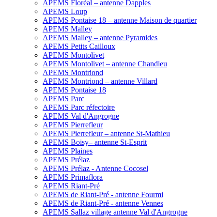
APEMS Floréal – antenne Dapples
APEMS Loup
APEMS Pontaise 18 – antenne Maison de quartier
APEMS Malley
APEMS Malley – antenne Pyramides
APEMS Petits Cailloux
APEMS Montolivet
APEMS Montolivet – antenne Chandieu
APEMS Montriond
APEMS Montriond – antenne Villard
APEMS Pontaise 18
APEMS Parc
APEMS Parc réfectoire
APEMS Val d'Angrogne
APEMS Pierrefleur
APEMS Pierrefleur – antenne St-Mathieu
APEMS Boisy– antenne St-Esprit
APEMS Plaines
APEMS Prélaz
APEMS Prélaz - Antenne Cocosel
APEMS Primaflora
APEMS Riant-Pré
APEMS de Riant-Pré - antenne Fourmi
APEMS de Riant-Pré - antenne Vennes
APEMS Sallaz village antenne Val d'Angrogne