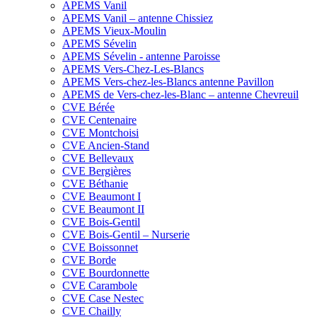
APEMS Vanil
APEMS Vanil – antenne Chissiez
APEMS Vieux-Moulin
APEMS Sévelin
APEMS Sévelin - antenne Paroisse
APEMS Vers-Chez-Les-Blancs
APEMS Vers-chez-les-Blancs antenne Pavillon
APEMS de Vers-chez-les-Blanc – antenne Chevreuil
CVE Bérée
CVE Centenaire
CVE Montchoisi
CVE Ancien-Stand
CVE Bellevaux
CVE Bergières
CVE Béthanie
CVE Beaumont I
CVE Beaumont II
CVE Bois-Gentil
CVE Bois-Gentil – Nurserie
CVE Boissonnet
CVE Borde
CVE Bourdonnette
CVE Carambole
CVE Case Nestec
CVE Chailly