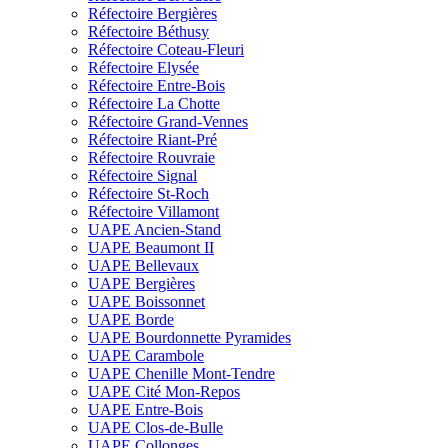
Réfectoire Bergières
Réfectoire Béthusy
Réfectoire Coteau-Fleuri
Réfectoire Elysée
Réfectoire Entre-Bois
Réfectoire La Chotte
Réfectoire Grand-Vennes
Réfectoire Riant-Pré
Réfectoire Rouvraie
Réfectoire Signal
Réfectoire St-Roch
Réfectoire Villamont
UAPE Ancien-Stand
UAPE Beaumont II
UAPE Bellevaux
UAPE Bergières
UAPE Boissonnet
UAPE Borde
UAPE Bourdonnette Pyramides
UAPE Carambole
UAPE Chenille Mont-Tendre
UAPE Cité Mon-Repos
UAPE Entre-Bois
UAPE Clos-de-Bulle
UAPE Collonges