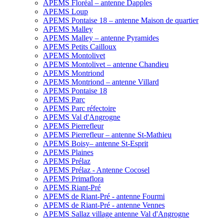
APEMS Floréal – antenne Dapples
APEMS Loup
APEMS Pontaise 18 – antenne Maison de quartier
APEMS Malley
APEMS Malley – antenne Pyramides
APEMS Petits Cailloux
APEMS Montolivet
APEMS Montolivet – antenne Chandieu
APEMS Montriond
APEMS Montriond – antenne Villard
APEMS Pontaise 18
APEMS Parc
APEMS Parc réfectoire
APEMS Val d'Angrogne
APEMS Pierrefleur
APEMS Pierrefleur – antenne St-Mathieu
APEMS Boisy– antenne St-Esprit
APEMS Plaines
APEMS Prélaz
APEMS Prélaz - Antenne Cocosel
APEMS Primaflora
APEMS Riant-Pré
APEMS de Riant-Pré - antenne Fourmi
APEMS de Riant-Pré - antenne Vennes
APEMS Sallaz village antenne Val d'Angrogne