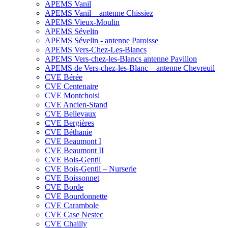
APEMS Vanil
APEMS Vanil – antenne Chissiez
APEMS Vieux-Moulin
APEMS Sévelin
APEMS Sévelin - antenne Paroisse
APEMS Vers-Chez-Les-Blancs
APEMS Vers-chez-les-Blancs antenne Pavillon
APEMS de Vers-chez-les-Blanc – antenne Chevreuil
CVE Bérée
CVE Centenaire
CVE Montchoisi
CVE Ancien-Stand
CVE Bellevaux
CVE Bergières
CVE Béthanie
CVE Beaumont I
CVE Beaumont II
CVE Bois-Gentil
CVE Bois-Gentil – Nurserie
CVE Boissonnet
CVE Borde
CVE Bourdonnette
CVE Carambole
CVE Case Nestec
CVE Chailly