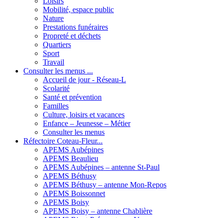
Loisirs
Mobilité, espace public
Nature
Prestations funéraires
Propreté et déchets
Quartiers
Sport
Travail
Consulter les menus ...
Accueil de jour - Réseau-L
Scolarité
Santé et prévention
Familles
Culture, loisirs et vacances
Enfance – Jeunesse – Métier
Consulter les menus
Réfectoire Coteau-Fleur...
APEMS Aubépines
APEMS Beaulieu
APEMS Aubépines – antenne St-Paul
APEMS Béthusy
APEMS Béthusy – antenne Mon-Repos
APEMS Boissonnet
APEMS Boisy
APEMS Boisy – antenne Chablière