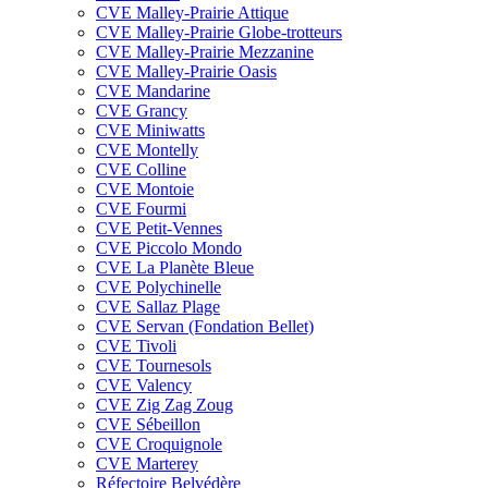
CVE Malley-Prairie Attique
CVE Malley-Prairie Globe-trotteurs
CVE Malley-Prairie Mezzanine
CVE Malley-Prairie Oasis
CVE Mandarine
CVE Grancy
CVE Miniwatts
CVE Montelly
CVE Colline
CVE Montoie
CVE Fourmi
CVE Petit-Vennes
CVE Piccolo Mondo
CVE La Planète Bleue
CVE Polychinelle
CVE Sallaz Plage
CVE Servan (Fondation Bellet)
CVE Tivoli
CVE Tournesols
CVE Valency
CVE Zig Zag Zoug
CVE Sébeillon
CVE Croquignole
CVE Marterey
Réfectoire Belvédère