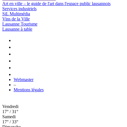
Art en ville – le guide de l'art dans l'espace public lausannois
Services industriels
SiL Multimédia
Vins de la Ville
Lausanne Tourisme
Lausanne à table
Webmaster
–
Mentions légales
Vendredi
17° / 31°
Samedi
17° / 33°
Dimanche