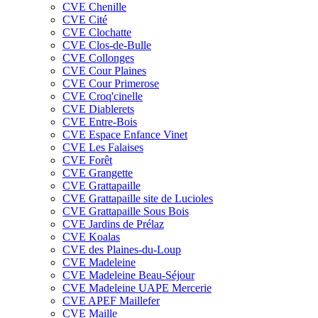
CVE Chenille
CVE Cité
CVE Clochatte
CVE Clos-de-Bulle
CVE Collonges
CVE Cour Plaines
CVE Cour Primerose
CVE Croq'cinelle
CVE Diablerets
CVE Entre-Bois
CVE Espace Enfance Vinet
CVE Les Falaises
CVE Forêt
CVE Grangette
CVE Grattapaille
CVE Grattapaille site de Lucioles
CVE Grattapaille Sous Bois
CVE Jardins de Prélaz
CVE Koalas
CVE des Plaines-du-Loup
CVE Madeleine
CVE Madeleine Beau-Séjour
CVE Madeleine UAPE Mercerie
CVE APEF Maillefer
CVE Maille