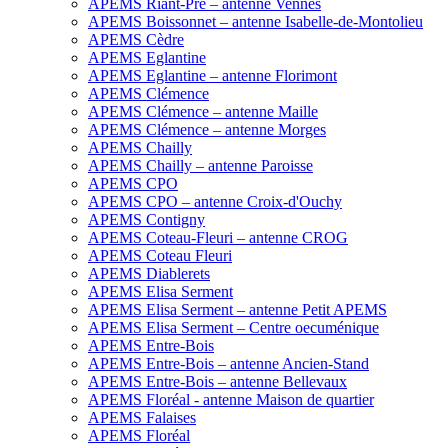
APEMS Riant-Pré – antenne Vennes
APEMS Boissonnet – antenne Isabelle-de-Montolieu
APEMS Cèdre
APEMS Eglantine
APEMS Eglantine – antenne Florimont
APEMS Clémence
APEMS Clémence – antenne Maille
APEMS Clémence – antenne Morges
APEMS Chailly
APEMS Chailly – antenne Paroisse
APEMS CPO
APEMS CPO – antenne Croix-d'Ouchy
APEMS Contigny
APEMS Coteau-Fleuri – antenne CROG
APEMS Coteau Fleuri
APEMS Diablerets
APEMS Elisa Serment
APEMS Elisa Serment – antenne Petit APEMS
APEMS Elisa Serment – Centre oecuménique
APEMS Entre-Bois
APEMS Entre-Bois – antenne Ancien-Stand
APEMS Entre-Bois – antenne Bellevaux
APEMS Floréal - antenne Maison de quartier
APEMS Falaises
APEMS Floréal