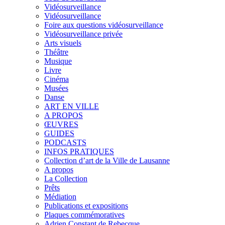
Vidéosurveillance
Vidéosurveillance
Foire aux questions vidéosurveillance
Vidéosurveillance privée
Arts visuels
Théâtre
Musique
Livre
Cinéma
Musées
Danse
ART EN VILLE
A PROPOS
ŒUVRES
GUIDES
PODCASTS
INFOS PRATIQUES
Collection d’art de la Ville de Lausanne
A propos
La Collection
Prêts
Médiation
Publications et expositions
Plaques commémoratives
Adrien Constant de Rebecque