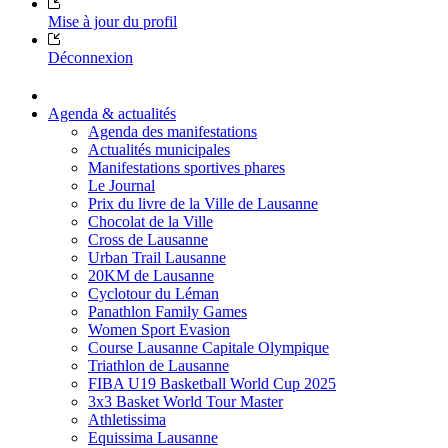
Mise à jour du profil
Déconnexion
Agenda & actualités
Agenda des manifestations
Actualités municipales
Manifestations sportives phares
Le Journal
Prix du livre de la Ville de Lausanne
Chocolat de la Ville
Cross de Lausanne
Urban Trail Lausanne
20KM de Lausanne
Cyclotour du Léman
Panathlon Family Games
Women Sport Evasion
Course Lausanne Capitale Olympique
Triathlon de Lausanne
FIBA U19 Basketball World Cup 2025
3x3 Basket World Tour Master
Athletissima
Equissima Lausanne