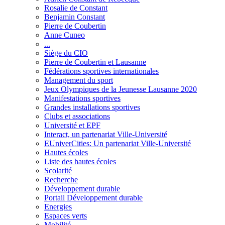
Rosalie de Constant
Benjamin Constant
Pierre de Coubertin
Anne Cuneo
...
Siège du CIO
Pierre de Coubertin et Lausanne
Fédérations sportives internationales
Management du sport
Jeux Olympiques de la Jeunesse Lausanne 2020
Manifestations sportives
Grandes installations sportives
Clubs et associations
Université et EPF
Interact, un partenariat Ville-Université
EUniverCities: Un partenariat Ville-Université
Hautes écoles
Liste des hautes écoles
Scolarité
Recherche
Développement durable
Portail Développement durable
Energies
Espaces verts
Mobilité