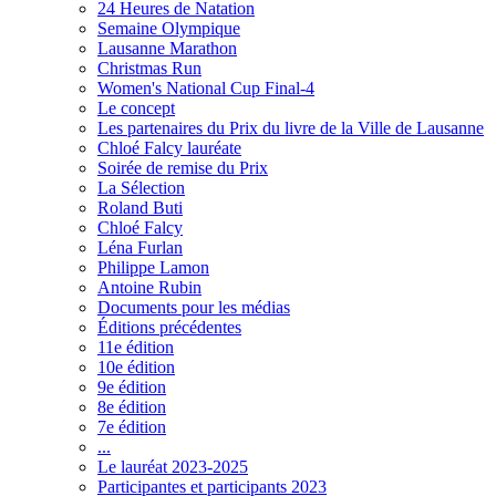
24 Heures de Natation
Semaine Olympique
Lausanne Marathon
Christmas Run
Women's National Cup Final-4
Le concept
Les partenaires du Prix du livre de la Ville de Lausanne
Chloé Falcy lauréate
Soirée de remise du Prix
La Sélection
Roland Buti
Chloé Falcy
Léna Furlan
Philippe Lamon
Antoine Rubin
Documents pour les médias
Éditions précédentes
11e édition
10e édition
9e édition
8e édition
7e édition
...
Le lauréat 2023-2025
Participantes et participants 2023