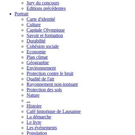
Jury du concours
Editions précédentes
Portrait
Carte d'identité
Culture
Capitale Olympique
Savoir et formation
Durabilité
Cohésion sociale
Economie
Plan climat
Géographie
Environnement
Protection contre le bruit
Qualité de l'air
Rayonnement non-ionisant
Protection des sols
Nature
...
Histoire
Café historique de Lausanne
La démarche
Le livre
Les événements
Population