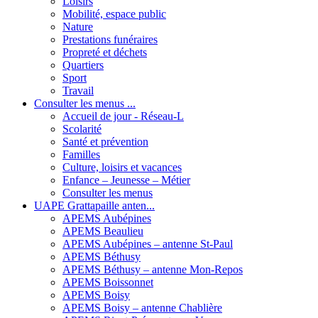
Loisirs
Mobilité, espace public
Nature
Prestations funéraires
Propreté et déchets
Quartiers
Sport
Travail
Consulter les menus ...
Accueil de jour - Réseau-L
Scolarité
Santé et prévention
Familles
Culture, loisirs et vacances
Enfance – Jeunesse – Métier
Consulter les menus
UAPE Grattapaille anten...
APEMS Aubépines
APEMS Beaulieu
APEMS Aubépines – antenne St-Paul
APEMS Béthusy
APEMS Béthusy – antenne Mon-Repos
APEMS Boissonnet
APEMS Boisy
APEMS Boisy – antenne Chablière