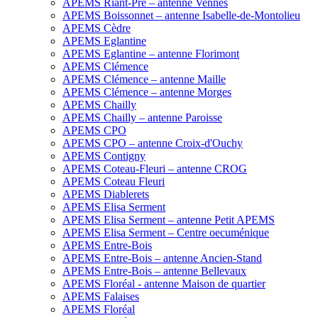
APEMS Riant-Pré – antenne Vennes
APEMS Boissonnet – antenne Isabelle-de-Montolieu
APEMS Cèdre
APEMS Eglantine
APEMS Eglantine – antenne Florimont
APEMS Clémence
APEMS Clémence – antenne Maille
APEMS Clémence – antenne Morges
APEMS Chailly
APEMS Chailly – antenne Paroisse
APEMS CPO
APEMS CPO – antenne Croix-d'Ouchy
APEMS Contigny
APEMS Coteau-Fleuri – antenne CROG
APEMS Coteau Fleuri
APEMS Diablerets
APEMS Elisa Serment
APEMS Elisa Serment – antenne Petit APEMS
APEMS Elisa Serment – Centre oecuménique
APEMS Entre-Bois
APEMS Entre-Bois – antenne Ancien-Stand
APEMS Entre-Bois – antenne Bellevaux
APEMS Floréal - antenne Maison de quartier
APEMS Falaises
APEMS Floréal