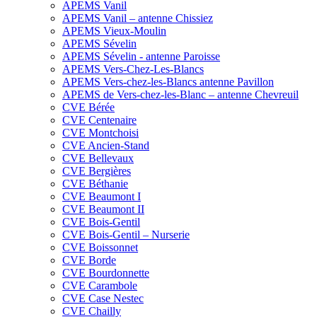
APEMS Vanil
APEMS Vanil – antenne Chissiez
APEMS Vieux-Moulin
APEMS Sévelin
APEMS Sévelin - antenne Paroisse
APEMS Vers-Chez-Les-Blancs
APEMS Vers-chez-les-Blancs antenne Pavillon
APEMS de Vers-chez-les-Blanc – antenne Chevreuil
CVE Bérée
CVE Centenaire
CVE Montchoisi
CVE Ancien-Stand
CVE Bellevaux
CVE Bergières
CVE Béthanie
CVE Beaumont I
CVE Beaumont II
CVE Bois-Gentil
CVE Bois-Gentil – Nurserie
CVE Boissonnet
CVE Borde
CVE Bourdonnette
CVE Carambole
CVE Case Nestec
CVE Chailly