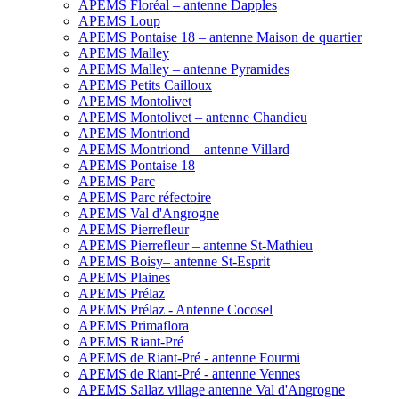
APEMS Floréal – antenne Dapples
APEMS Loup
APEMS Pontaise 18 – antenne Maison de quartier
APEMS Malley
APEMS Malley – antenne Pyramides
APEMS Petits Cailloux
APEMS Montolivet
APEMS Montolivet – antenne Chandieu
APEMS Montriond
APEMS Montriond – antenne Villard
APEMS Pontaise 18
APEMS Parc
APEMS Parc réfectoire
APEMS Val d'Angrogne
APEMS Pierrefleur
APEMS Pierrefleur – antenne St-Mathieu
APEMS Boisy– antenne St-Esprit
APEMS Plaines
APEMS Prélaz
APEMS Prélaz - Antenne Cocosel
APEMS Primaflora
APEMS Riant-Pré
APEMS de Riant-Pré - antenne Fourmi
APEMS de Riant-Pré - antenne Vennes
APEMS Sallaz village antenne Val d'Angrogne