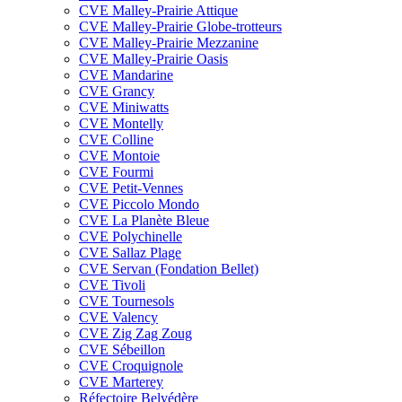
CVE Malley-Prairie Attique
CVE Malley-Prairie Globe-trotteurs
CVE Malley-Prairie Mezzanine
CVE Malley-Prairie Oasis
CVE Mandarine
CVE Grancy
CVE Miniwatts
CVE Montelly
CVE Colline
CVE Montoie
CVE Fourmi
CVE Petit-Vennes
CVE Piccolo Mondo
CVE La Planète Bleue
CVE Polychinelle
CVE Sallaz Plage
CVE Servan (Fondation Bellet)
CVE Tivoli
CVE Tournesols
CVE Valency
CVE Zig Zag Zoug
CVE Sébeillon
CVE Croquignole
CVE Marterey
Réfectoire Belvédère