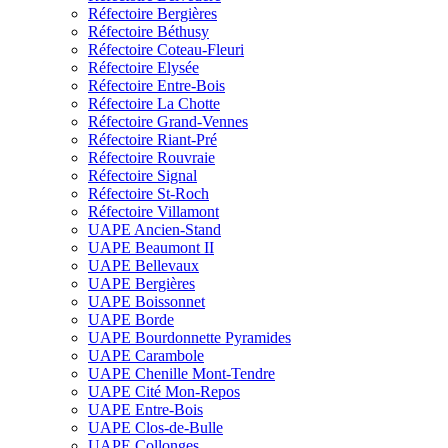
Réfectoire Bergières
Réfectoire Béthusy
Réfectoire Coteau-Fleuri
Réfectoire Elysée
Réfectoire Entre-Bois
Réfectoire La Chotte
Réfectoire Grand-Vennes
Réfectoire Riant-Pré
Réfectoire Rouvraie
Réfectoire Signal
Réfectoire St-Roch
Réfectoire Villamont
UAPE Ancien-Stand
UAPE Beaumont II
UAPE Bellevaux
UAPE Bergières
UAPE Boissonnet
UAPE Borde
UAPE Bourdonnette Pyramides
UAPE Carambole
UAPE Chenille Mont-Tendre
UAPE Cité Mon-Repos
UAPE Entre-Bois
UAPE Clos-de-Bulle
UAPE Collonges