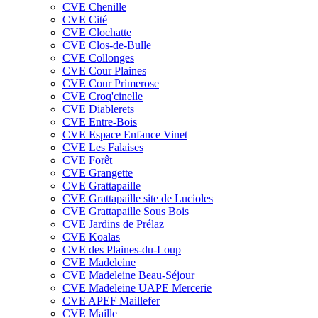
CVE Chenille
CVE Cité
CVE Clochatte
CVE Clos-de-Bulle
CVE Collonges
CVE Cour Plaines
CVE Cour Primerose
CVE Croq'cinelle
CVE Diablerets
CVE Entre-Bois
CVE Espace Enfance Vinet
CVE Les Falaises
CVE Forêt
CVE Grangette
CVE Grattapaille
CVE Grattapaille site de Lucioles
CVE Grattapaille Sous Bois
CVE Jardins de Prélaz
CVE Koalas
CVE des Plaines-du-Loup
CVE Madeleine
CVE Madeleine Beau-Séjour
CVE Madeleine UAPE Mercerie
CVE APEF Maillefer
CVE Maille