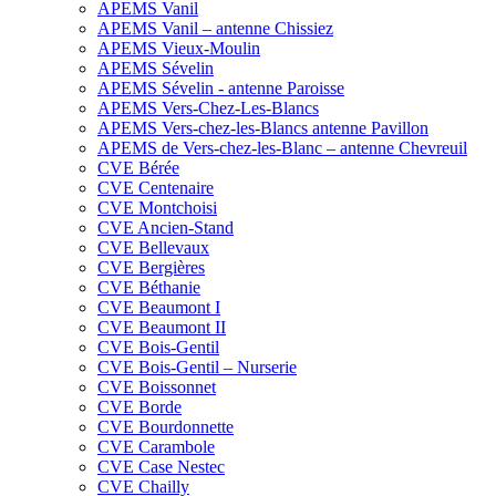
APEMS Vanil
APEMS Vanil – antenne Chissiez
APEMS Vieux-Moulin
APEMS Sévelin
APEMS Sévelin - antenne Paroisse
APEMS Vers-Chez-Les-Blancs
APEMS Vers-chez-les-Blancs antenne Pavillon
APEMS de Vers-chez-les-Blanc – antenne Chevreuil
CVE Bérée
CVE Centenaire
CVE Montchoisi
CVE Ancien-Stand
CVE Bellevaux
CVE Bergières
CVE Béthanie
CVE Beaumont I
CVE Beaumont II
CVE Bois-Gentil
CVE Bois-Gentil – Nurserie
CVE Boissonnet
CVE Borde
CVE Bourdonnette
CVE Carambole
CVE Case Nestec
CVE Chailly