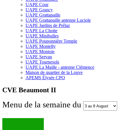
UAPE Cour
UAPE Grancy
UAPE Grattapaille
UAPE Grattapaille antenne Luciole
UAPE Jardins de Prélaz
UAPE La Chotte
UAPE Minibulles
UAPE Pouponnière Temple
UAPE Montelly
UAPE Montoie
UAPE Servan
UAPE Tournesols
UAPE La Maille - antenne Clémence
Maison de quartier de la Louve
APEMS Élysée CPO
CVE Beaumont II
Menu de la semaine du