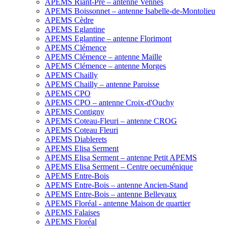
APEMS Riant-Pré – antenne Vennes
APEMS Boissonnet – antenne Isabelle-de-Montolieu
APEMS Cèdre
APEMS Eglantine
APEMS Eglantine – antenne Florimont
APEMS Clémence
APEMS Clémence – antenne Maille
APEMS Clémence – antenne Morges
APEMS Chailly
APEMS Chailly – antenne Paroisse
APEMS CPO
APEMS CPO – antenne Croix-d'Ouchy
APEMS Contigny
APEMS Coteau-Fleuri – antenne CROG
APEMS Coteau Fleuri
APEMS Diablerets
APEMS Elisa Serment
APEMS Elisa Serment – antenne Petit APEMS
APEMS Elisa Serment – Centre oecuménique
APEMS Entre-Bois
APEMS Entre-Bois – antenne Ancien-Stand
APEMS Entre-Bois – antenne Bellevaux
APEMS Floréal - antenne Maison de quartier
APEMS Falaises
APEMS Floréal