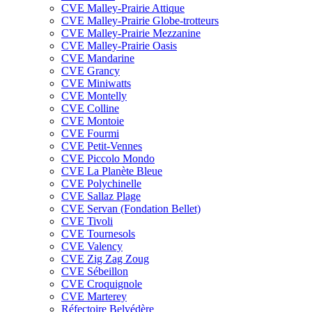
CVE Malley-Prairie Attique
CVE Malley-Prairie Globe-trotteurs
CVE Malley-Prairie Mezzanine
CVE Malley-Prairie Oasis
CVE Mandarine
CVE Grancy
CVE Miniwatts
CVE Montelly
CVE Colline
CVE Montoie
CVE Fourmi
CVE Petit-Vennes
CVE Piccolo Mondo
CVE La Planète Bleue
CVE Polychinelle
CVE Sallaz Plage
CVE Servan (Fondation Bellet)
CVE Tivoli
CVE Tournesols
CVE Valency
CVE Zig Zag Zoug
CVE Sébeillon
CVE Croquignole
CVE Marterey
Réfectoire Belvédère