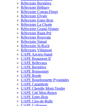
Réfectoire Bergières
Réfectoire Béthusy
Réfectoire Coteau-Fleuri
Réfectoire Elysée
Réfectoire Entre-Bois
Réfectoire La Chotte
Réfectoire Grand-Vennes
Réfectoire Riant-Pré
Réfectoire Rouvraie
Réfectoire Signal
Réfectoire St-Roch
Réfectoire Villamont
UAPE Ancien-Stand
UAPE Beaumont II
UAPE Bellevaux
UAPE Bergières
UAPE Boissonnet
UAPE Borde
UAPE Bourdonnette Pyramides
UAPE Carambole
UAPE Chenille Mont-Tendre
UAPE Cité Mon-Repos
UAPE Entre-Bois
UAPE Clos-de-Bulle
UAPE Collonges