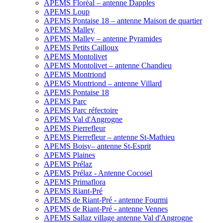
APEMS Floréal – antenne Dapples
APEMS Loup
APEMS Pontaise 18 – antenne Maison de quartier
APEMS Malley
APEMS Malley – antenne Pyramides
APEMS Petits Cailloux
APEMS Montolivet
APEMS Montolivet – antenne Chandieu
APEMS Montriond
APEMS Montriond – antenne Villard
APEMS Pontaise 18
APEMS Parc
APEMS Parc réfectoire
APEMS Val d'Angrogne
APEMS Pierrefleur
APEMS Pierrefleur – antenne St-Mathieu
APEMS Boisy– antenne St-Esprit
APEMS Plaines
APEMS Prélaz
APEMS Prélaz - Antenne Cocosel
APEMS Primaflora
APEMS Riant-Pré
APEMS de Riant-Pré - antenne Fourmi
APEMS de Riant-Pré - antenne Vennes
APEMS Sallaz village antenne Val d'Angrogne