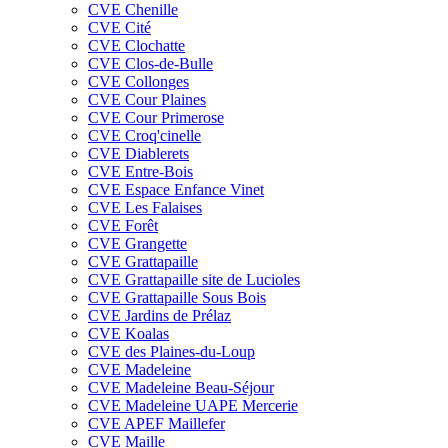
CVE Chenille
CVE Cité
CVE Clochatte
CVE Clos-de-Bulle
CVE Collonges
CVE Cour Plaines
CVE Cour Primerose
CVE Croq'cinelle
CVE Diablerets
CVE Entre-Bois
CVE Espace Enfance Vinet
CVE Les Falaises
CVE Forêt
CVE Grangette
CVE Grattapaille
CVE Grattapaille site de Lucioles
CVE Grattapaille Sous Bois
CVE Jardins de Prélaz
CVE Koalas
CVE des Plaines-du-Loup
CVE Madeleine
CVE Madeleine Beau-Séjour
CVE Madeleine UAPE Mercerie
CVE APEF Maillefer
CVE Maille