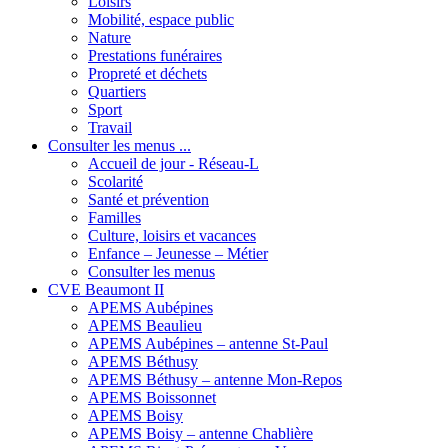
Loisirs
Mobilité, espace public
Nature
Prestations funéraires
Propreté et déchets
Quartiers
Sport
Travail
Consulter les menus ...
Accueil de jour - Réseau-L
Scolarité
Santé et prévention
Familles
Culture, loisirs et vacances
Enfance – Jeunesse – Métier
Consulter les menus
CVE Beaumont II
APEMS Aubépines
APEMS Beaulieu
APEMS Aubépines – antenne St-Paul
APEMS Béthusy
APEMS Béthusy – antenne Mon-Repos
APEMS Boissonnet
APEMS Boisy
APEMS Boisy – antenne Chablière