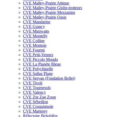
CVE Malley-Prairie Attique
CVE Malley-Prairie Globe-trotteurs
CVE Malley-Prairie Mezzanine
CVE Malley-Prairie Oasis
CVE Mandarine
CVE Grancy
CVE Miniwatts
CVE Montelly
CVE Colline
CVE Montoie
CVE Fourmi
CVE Petit-Vennes
CVE Piccolo Mondo
CVE La Planète Bleue
CVE Polychinelle
CVE Sallaz Plage
CVE Servan (Fondation Bellet)
CVE Tivoli
CVE Tournesols
CVE Valency
CVE Zig Zag Zoug
CVE Sébeillon
CVE Croquignole
CVE Marterey
Réfectoire Belvédère