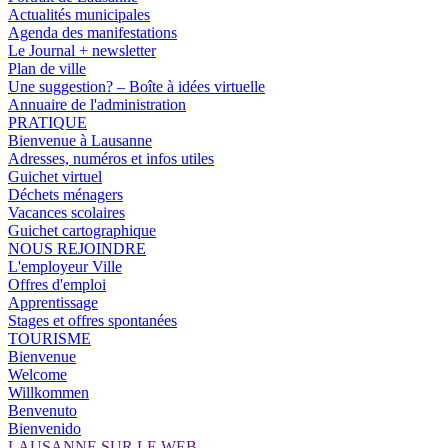
Actualités municipales
Agenda des manifestations
Le Journal + newsletter
Plan de ville
Une suggestion? – Boîte à idées virtuelle
Annuaire de l'administration
PRATIQUE
Bienvenue à Lausanne
Adresses, numéros et infos utiles
Guichet virtuel
Déchets ménagers
Vacances scolaires
Guichet cartographique
NOUS REJOINDRE
L'employeur Ville
Offres d'emploi
Apprentissage
Stages et offres spontanées
TOURISME
Bienvenue
Welcome
Willkommen
Benvenuto
Bienvenido
LAUSANNE SUR LE WEB