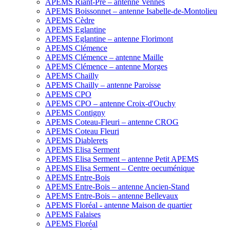
APEMS Riant-Pré – antenne Vennes
APEMS Boissonnet – antenne Isabelle-de-Montolieu
APEMS Cèdre
APEMS Eglantine
APEMS Eglantine – antenne Florimont
APEMS Clémence
APEMS Clémence – antenne Maille
APEMS Clémence – antenne Morges
APEMS Chailly
APEMS Chailly – antenne Paroisse
APEMS CPO
APEMS CPO – antenne Croix-d'Ouchy
APEMS Contigny
APEMS Coteau-Fleuri – antenne CROG
APEMS Coteau Fleuri
APEMS Diablerets
APEMS Elisa Serment
APEMS Elisa Serment – antenne Petit APEMS
APEMS Elisa Serment – Centre oecuménique
APEMS Entre-Bois
APEMS Entre-Bois – antenne Ancien-Stand
APEMS Entre-Bois – antenne Bellevaux
APEMS Floréal - antenne Maison de quartier
APEMS Falaises
APEMS Floréal