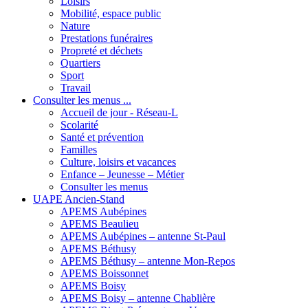
Loisirs
Mobilité, espace public
Nature
Prestations funéraires
Propreté et déchets
Quartiers
Sport
Travail
Consulter les menus ...
Accueil de jour - Réseau-L
Scolarité
Santé et prévention
Familles
Culture, loisirs et vacances
Enfance – Jeunesse – Métier
Consulter les menus
UAPE Ancien-Stand
APEMS Aubépines
APEMS Beaulieu
APEMS Aubépines – antenne St-Paul
APEMS Béthusy
APEMS Béthusy – antenne Mon-Repos
APEMS Boissonnet
APEMS Boisy
APEMS Boisy – antenne Chablière