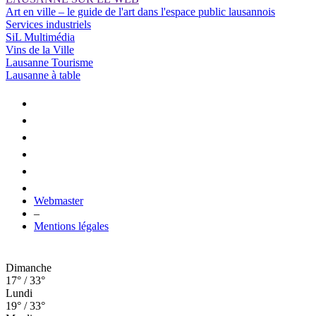
Art en ville – le guide de l'art dans l'espace public lausannois
Services industriels
SiL Multimédia
Vins de la Ville
Lausanne Tourisme
Lausanne à table
Webmaster
–
Mentions légales
Dimanche
17° / 33°
Lundi
19° / 33°