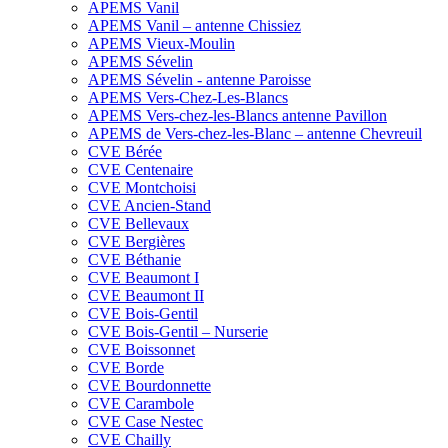
APEMS Vanil
APEMS Vanil – antenne Chissiez
APEMS Vieux-Moulin
APEMS Sévelin
APEMS Sévelin - antenne Paroisse
APEMS Vers-Chez-Les-Blancs
APEMS Vers-chez-les-Blancs antenne Pavillon
APEMS de Vers-chez-les-Blanc – antenne Chevreuil
CVE Bérée
CVE Centenaire
CVE Montchoisi
CVE Ancien-Stand
CVE Bellevaux
CVE Bergières
CVE Béthanie
CVE Beaumont I
CVE Beaumont II
CVE Bois-Gentil
CVE Bois-Gentil – Nurserie
CVE Boissonnet
CVE Borde
CVE Bourdonnette
CVE Carambole
CVE Case Nestec
CVE Chailly