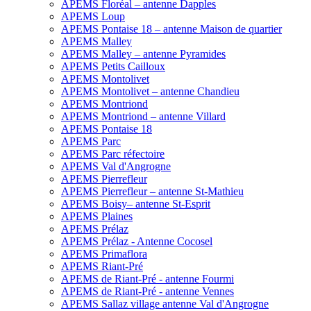
APEMS Floréal – antenne Dapples
APEMS Loup
APEMS Pontaise 18 – antenne Maison de quartier
APEMS Malley
APEMS Malley – antenne Pyramides
APEMS Petits Cailloux
APEMS Montolivet
APEMS Montolivet – antenne Chandieu
APEMS Montriond
APEMS Montriond – antenne Villard
APEMS Pontaise 18
APEMS Parc
APEMS Parc réfectoire
APEMS Val d'Angrogne
APEMS Pierrefleur
APEMS Pierrefleur – antenne St-Mathieu
APEMS Boisy– antenne St-Esprit
APEMS Plaines
APEMS Prélaz
APEMS Prélaz - Antenne Cocosel
APEMS Primaflora
APEMS Riant-Pré
APEMS de Riant-Pré - antenne Fourmi
APEMS de Riant-Pré - antenne Vennes
APEMS Sallaz village antenne Val d'Angrogne