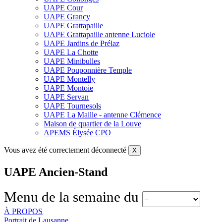
UAPE Cour
UAPE Grancy
UAPE Grattapaille
UAPE Grattapaille antenne Luciole
UAPE Jardins de Prélaz
UAPE La Chotte
UAPE Minibulles
UAPE Pouponnière Temple
UAPE Montelly
UAPE Montoie
UAPE Servan
UAPE Tournesols
UAPE La Maille - antenne Clémence
Maison de quartier de la Louve
APEMS Élysée CPO
Vous avez été correctement déconnecté
X
UAPE Ancien-Stand
Menu de la semaine du
À PROPOS
Portrait de Lausanne