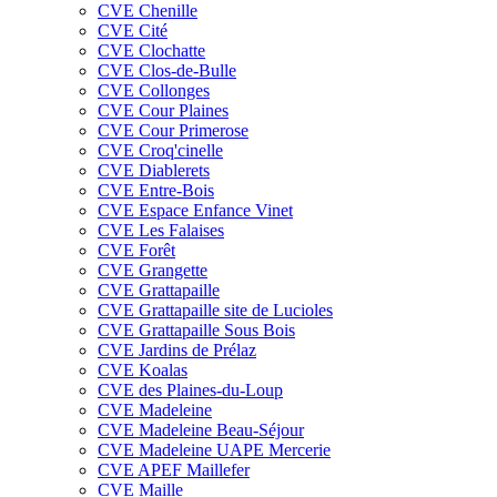
CVE Chenille
CVE Cité
CVE Clochatte
CVE Clos-de-Bulle
CVE Collonges
CVE Cour Plaines
CVE Cour Primerose
CVE Croq'cinelle
CVE Diablerets
CVE Entre-Bois
CVE Espace Enfance Vinet
CVE Les Falaises
CVE Forêt
CVE Grangette
CVE Grattapaille
CVE Grattapaille site de Lucioles
CVE Grattapaille Sous Bois
CVE Jardins de Prélaz
CVE Koalas
CVE des Plaines-du-Loup
CVE Madeleine
CVE Madeleine Beau-Séjour
CVE Madeleine UAPE Mercerie
CVE APEF Maillefer
CVE Maille