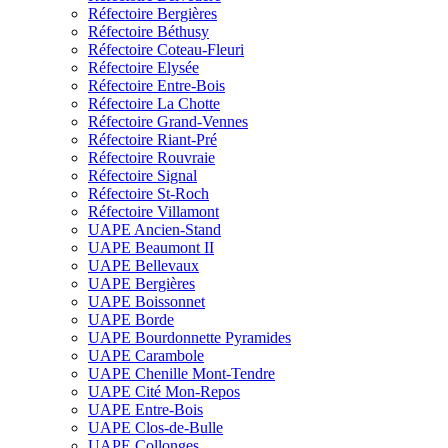
Réfectoire Bergières
Réfectoire Béthusy
Réfectoire Coteau-Fleuri
Réfectoire Elysée
Réfectoire Entre-Bois
Réfectoire La Chotte
Réfectoire Grand-Vennes
Réfectoire Riant-Pré
Réfectoire Rouvraie
Réfectoire Signal
Réfectoire St-Roch
Réfectoire Villamont
UAPE Ancien-Stand
UAPE Beaumont II
UAPE Bellevaux
UAPE Bergières
UAPE Boissonnet
UAPE Borde
UAPE Bourdonnette Pyramides
UAPE Carambole
UAPE Chenille Mont-Tendre
UAPE Cité Mon-Repos
UAPE Entre-Bois
UAPE Clos-de-Bulle
UAPE Collonges