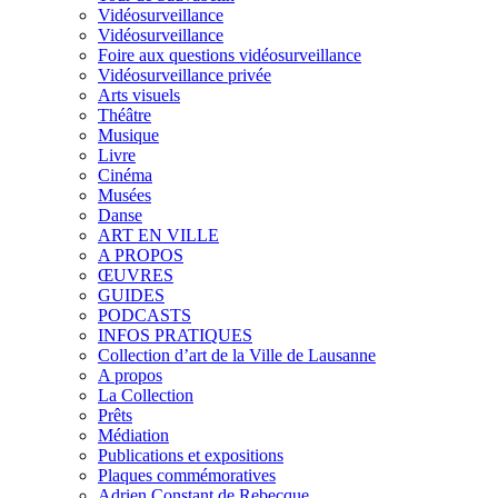
Vidéosurveillance
Vidéosurveillance
Foire aux questions vidéosurveillance
Vidéosurveillance privée
Arts visuels
Théâtre
Musique
Livre
Cinéma
Musées
Danse
ART EN VILLE
A PROPOS
ŒUVRES
GUIDES
PODCASTS
INFOS PRATIQUES
Collection d’art de la Ville de Lausanne
A propos
La Collection
Prêts
Médiation
Publications et expositions
Plaques commémoratives
Adrien Constant de Rebecque