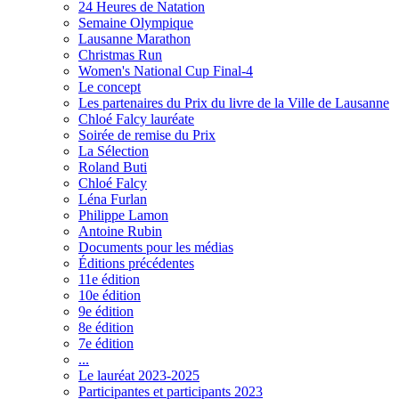
24 Heures de Natation
Semaine Olympique
Lausanne Marathon
Christmas Run
Women's National Cup Final-4
Le concept
Les partenaires du Prix du livre de la Ville de Lausanne
Chloé Falcy lauréate
Soirée de remise du Prix
La Sélection
Roland Buti
Chloé Falcy
Léna Furlan
Philippe Lamon
Antoine Rubin
Documents pour les médias
Éditions précédentes
11e édition
10e édition
9e édition
8e édition
7e édition
...
Le lauréat 2023-2025
Participantes et participants 2023