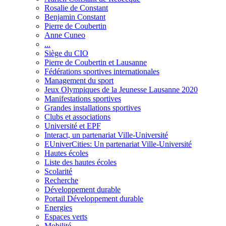
Rosalie de Constant
Benjamin Constant
Pierre de Coubertin
Anne Cuneo
...
Siège du CIO
Pierre de Coubertin et Lausanne
Fédérations sportives internationales
Management du sport
Jeux Olympiques de la Jeunesse Lausanne 2020
Manifestations sportives
Grandes installations sportives
Clubs et associations
Université et EPF
Interact, un partenariat Ville-Université
EUniverCities: Un partenariat Ville-Université
Hautes écoles
Liste des hautes écoles
Scolarité
Recherche
Développement durable
Portail Développement durable
Energies
Espaces verts
Mobilité