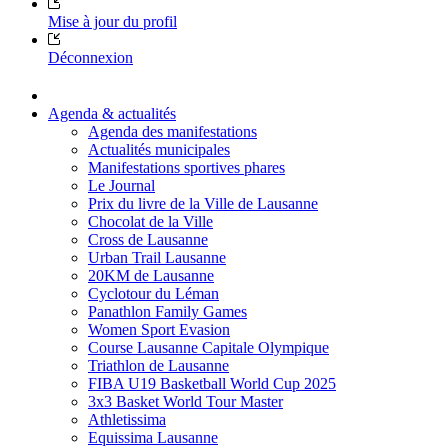
Mise à jour du profil
Déconnexion
Agenda & actualités
Agenda des manifestations
Actualités municipales
Manifestations sportives phares
Le Journal
Prix du livre de la Ville de Lausanne
Chocolat de la Ville
Cross de Lausanne
Urban Trail Lausanne
20KM de Lausanne
Cyclotour du Léman
Panathlon Family Games
Women Sport Evasion
Course Lausanne Capitale Olympique
Triathlon de Lausanne
FIBA U19 Basketball World Cup 2025
3x3 Basket World Tour Master
Athletissima
Equissima Lausanne