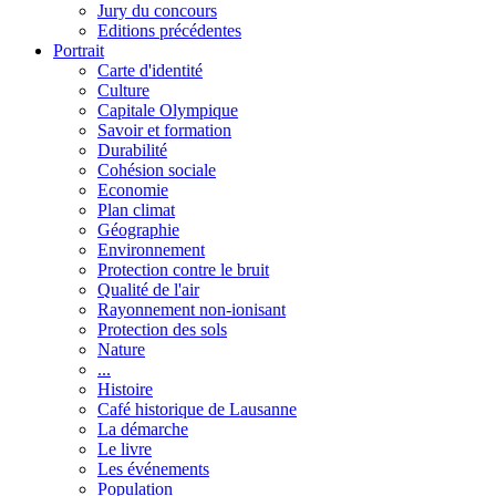
Jury du concours
Editions précédentes
Portrait
Carte d'identité
Culture
Capitale Olympique
Savoir et formation
Durabilité
Cohésion sociale
Economie
Plan climat
Géographie
Environnement
Protection contre le bruit
Qualité de l'air
Rayonnement non-ionisant
Protection des sols
Nature
...
Histoire
Café historique de Lausanne
La démarche
Le livre
Les événements
Population