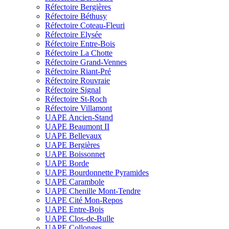
Réfectoire Bergières
Réfectoire Béthusy
Réfectoire Coteau-Fleuri
Réfectoire Elysée
Réfectoire Entre-Bois
Réfectoire La Chotte
Réfectoire Grand-Vennes
Réfectoire Riant-Pré
Réfectoire Rouvraie
Réfectoire Signal
Réfectoire St-Roch
Réfectoire Villamont
UAPE Ancien-Stand
UAPE Beaumont II
UAPE Bellevaux
UAPE Bergières
UAPE Boissonnet
UAPE Borde
UAPE Bourdonnette Pyramides
UAPE Carambole
UAPE Chenille Mont-Tendre
UAPE Cité Mon-Repos
UAPE Entre-Bois
UAPE Clos-de-Bulle
UAPE Collonges