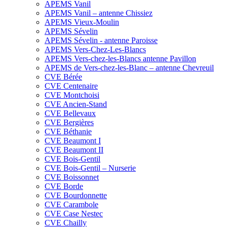
APEMS Vanil
APEMS Vanil – antenne Chissiez
APEMS Vieux-Moulin
APEMS Sévelin
APEMS Sévelin - antenne Paroisse
APEMS Vers-Chez-Les-Blancs
APEMS Vers-chez-les-Blancs antenne Pavillon
APEMS de Vers-chez-les-Blanc – antenne Chevreuil
CVE Bérée
CVE Centenaire
CVE Montchoisi
CVE Ancien-Stand
CVE Bellevaux
CVE Bergières
CVE Béthanie
CVE Beaumont I
CVE Beaumont II
CVE Bois-Gentil
CVE Bois-Gentil – Nurserie
CVE Boissonnet
CVE Borde
CVE Bourdonnette
CVE Carambole
CVE Case Nestec
CVE Chailly