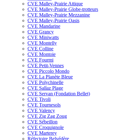
CVE Malley-Prairie Attique
CVE Malley-Prairie Globe-trotteurs
CVE Malley-Prairie Mezzanine
CVE Malley-Prairie Oasis
CVE Mandarine
CVE Grancy
CVE Miniwatts
CVE Montelly
CVE Colline
CVE Montoie
CVE Fourmi
CVE Petit-Vennes
CVE Piccolo Mondo
CVE La Planète Bleue
CVE Polychinelle
CVE Sallaz Plage
CVE Servan (Fondation Bellet)
CVE Tivoli
CVE Tournesols
CVE Valency
CVE Zig Zag Zoug
CVE Sébeillon
CVE Croquignole
CVE Marterey
Réfectoire Belvédère