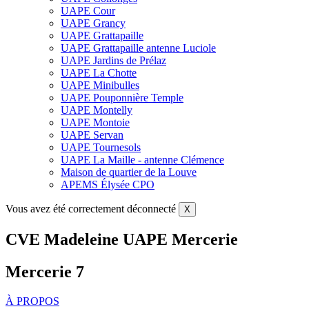
UAPE Cour
UAPE Grancy
UAPE Grattapaille
UAPE Grattapaille antenne Luciole
UAPE Jardins de Prélaz
UAPE La Chotte
UAPE Minibulles
UAPE Pouponnière Temple
UAPE Montelly
UAPE Montoie
UAPE Servan
UAPE Tournesols
UAPE La Maille - antenne Clémence
Maison de quartier de la Louve
APEMS Élysée CPO
Vous avez été correctement déconnecté
X
CVE Madeleine UAPE Mercerie
Mercerie 7
À PROPOS