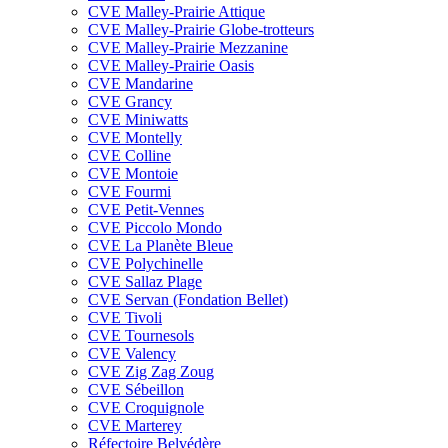
CVE Malley-Prairie Attique
CVE Malley-Prairie Globe-trotteurs
CVE Malley-Prairie Mezzanine
CVE Malley-Prairie Oasis
CVE Mandarine
CVE Grancy
CVE Miniwatts
CVE Montelly
CVE Colline
CVE Montoie
CVE Fourmi
CVE Petit-Vennes
CVE Piccolo Mondo
CVE La Planète Bleue
CVE Polychinelle
CVE Sallaz Plage
CVE Servan (Fondation Bellet)
CVE Tivoli
CVE Tournesols
CVE Valency
CVE Zig Zag Zoug
CVE Sébeillon
CVE Croquignole
CVE Marterey
Réfectoire Belvédère