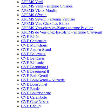
APEMS Vanil
APEMS Vanil – antenne Chissiez
APEMS Vieux-Moulin
APEMS Sévelin
APEMS Sévelin - antenne Paroisse
APEMS Vers-Chez-Les-Blancs
APEMS Vers-chez-les-Blancs antenne Pavillon
APEMS de Vers-chez-les-Blanc – antenne Chevreuil
CVE Bérée
CVE Centenaire
CVE Montchoisi
CVE Ancien-Stand
CVE Bellevaux
CVE Bergières
CVE Béthanie
CVE Beaumont I
CVE Beaumont II
CVE Bois-Gentil
CVE Bois-Gentil – Nurserie
CVE Boissonnet
CVE Borde
CVE Bourdonnette
CVE Carambole
CVE Case Nestec
CVE Chailly