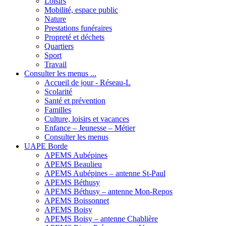
Loisirs
Mobilité, espace public
Nature
Prestations funéraires
Propreté et déchets
Quartiers
Sport
Travail
Consulter les menus ...
Accueil de jour - Réseau-L
Scolarité
Santé et prévention
Familles
Culture, loisirs et vacances
Enfance – Jeunesse – Métier
Consulter les menus
UAPE Borde
APEMS Aubépines
APEMS Beaulieu
APEMS Aubépines – antenne St-Paul
APEMS Béthusy
APEMS Béthusy – antenne Mon-Repos
APEMS Boissonnet
APEMS Boisy
APEMS Boisy – antenne Chablière