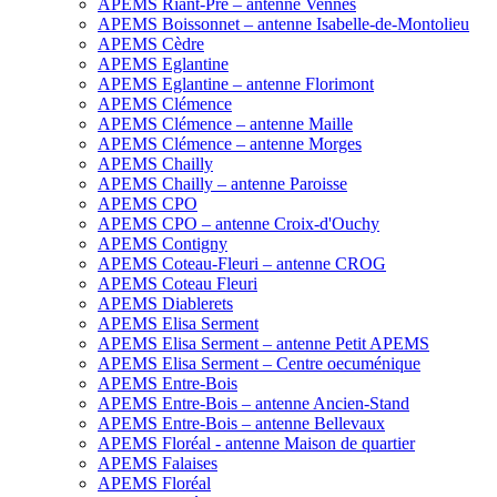
APEMS Riant-Pré – antenne Vennes
APEMS Boissonnet – antenne Isabelle-de-Montolieu
APEMS Cèdre
APEMS Eglantine
APEMS Eglantine – antenne Florimont
APEMS Clémence
APEMS Clémence – antenne Maille
APEMS Clémence – antenne Morges
APEMS Chailly
APEMS Chailly – antenne Paroisse
APEMS CPO
APEMS CPO – antenne Croix-d'Ouchy
APEMS Contigny
APEMS Coteau-Fleuri – antenne CROG
APEMS Coteau Fleuri
APEMS Diablerets
APEMS Elisa Serment
APEMS Elisa Serment – antenne Petit APEMS
APEMS Elisa Serment – Centre oecuménique
APEMS Entre-Bois
APEMS Entre-Bois – antenne Ancien-Stand
APEMS Entre-Bois – antenne Bellevaux
APEMS Floréal - antenne Maison de quartier
APEMS Falaises
APEMS Floréal