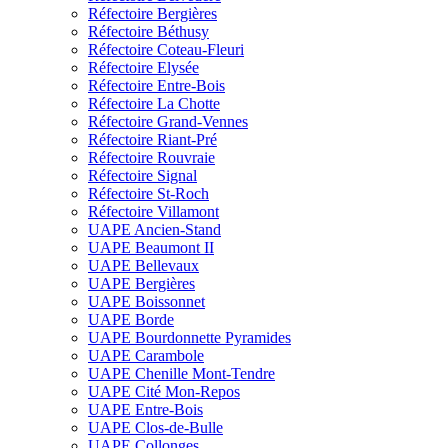
Réfectoire Bergières
Réfectoire Béthusy
Réfectoire Coteau-Fleuri
Réfectoire Elysée
Réfectoire Entre-Bois
Réfectoire La Chotte
Réfectoire Grand-Vennes
Réfectoire Riant-Pré
Réfectoire Rouvraie
Réfectoire Signal
Réfectoire St-Roch
Réfectoire Villamont
UAPE Ancien-Stand
UAPE Beaumont II
UAPE Bellevaux
UAPE Bergières
UAPE Boissonnet
UAPE Borde
UAPE Bourdonnette Pyramides
UAPE Carambole
UAPE Chenille Mont-Tendre
UAPE Cité Mon-Repos
UAPE Entre-Bois
UAPE Clos-de-Bulle
UAPE Collonges