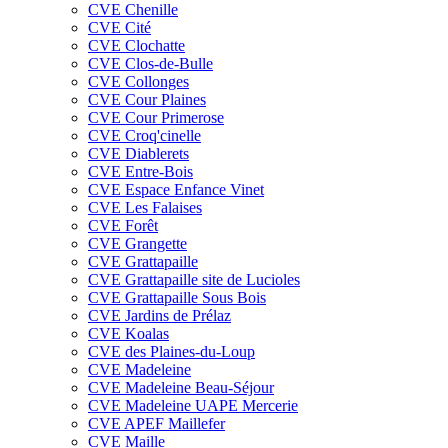
CVE Chenille
CVE Cité
CVE Clochatte
CVE Clos-de-Bulle
CVE Collonges
CVE Cour Plaines
CVE Cour Primerose
CVE Croq'cinelle
CVE Diablerets
CVE Entre-Bois
CVE Espace Enfance Vinet
CVE Les Falaises
CVE Forêt
CVE Grangette
CVE Grattapaille
CVE Grattapaille site de Lucioles
CVE Grattapaille Sous Bois
CVE Jardins de Prélaz
CVE Koalas
CVE des Plaines-du-Loup
CVE Madeleine
CVE Madeleine Beau-Séjour
CVE Madeleine UAPE Mercerie
CVE APEF Maillefer
CVE Maille