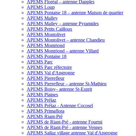
APEMS Floréal – antenne Dapples
APEMS Loup
APEMS Pontaise 18 – antenne Maison de quartier
APEMS Malley
APEMS Malley – antenne Pyramides
APEMS Petits Cailloux
APEMS Montolivet
APEMS Montolivet – antenne Chandieu
APEMS Montriond
APEMS Montriond – antenne Villard
APEMS Pontaise 18
APEMS Parc
APEMS Parc réfectoire
APEMS Val d'Angrogne
APEMS Pierrefleur
APEMS Pierrefleur – antenne St-Mathieu
APEMS Boisy– antenne St-Esprit
APEMS Plaines
APEMS Prélaz
APEMS Prélaz - Antenne Cocosel
APEMS Primaflora
APEMS Riant-Pré
APEMS de Riant-Pré - antenne Fourmi
APEMS de Riant-Pré - antenne Vennes
APEMS Sallaz village antenne Val d'Angrogne