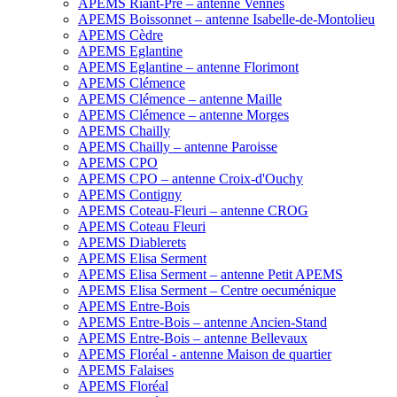
APEMS Riant-Pré – antenne Vennes
APEMS Boissonnet – antenne Isabelle-de-Montolieu
APEMS Cèdre
APEMS Eglantine
APEMS Eglantine – antenne Florimont
APEMS Clémence
APEMS Clémence – antenne Maille
APEMS Clémence – antenne Morges
APEMS Chailly
APEMS Chailly – antenne Paroisse
APEMS CPO
APEMS CPO – antenne Croix-d'Ouchy
APEMS Contigny
APEMS Coteau-Fleuri – antenne CROG
APEMS Coteau Fleuri
APEMS Diablerets
APEMS Elisa Serment
APEMS Elisa Serment – antenne Petit APEMS
APEMS Elisa Serment – Centre oecuménique
APEMS Entre-Bois
APEMS Entre-Bois – antenne Ancien-Stand
APEMS Entre-Bois – antenne Bellevaux
APEMS Floréal - antenne Maison de quartier
APEMS Falaises
APEMS Floréal