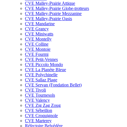
CVE Malley-Prairie Attique
CVE Malley-Prairie Globe-trotteurs
CVE Malley-Prairie Mezzanine
CVE Malley-Prairie Oasis
CVE Mandarine
CVE Grancy
CVE Miniwatts
CVE Montelly
CVE Colline
CVE Montoie
CVE Fourmi
CVE Petit-Vennes
CVE Piccolo Mondo
CVE La Planète Bleue
CVE Polychinelle
CVE Sallaz Plage
CVE Servan (Fondation Bellet)
CVE Tivoli
CVE Tournesols
CVE Valency
CVE Zig Zag Zoug
CVE Sébeillon
CVE Croquignole
CVE Marterey
Réfectoire Belvédère