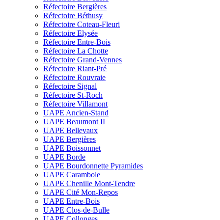
Réfectoire Bergières
Réfectoire Béthusy
Réfectoire Coteau-Fleuri
Réfectoire Elysée
Réfectoire Entre-Bois
Réfectoire La Chotte
Réfectoire Grand-Vennes
Réfectoire Riant-Pré
Réfectoire Rouvraie
Réfectoire Signal
Réfectoire St-Roch
Réfectoire Villamont
UAPE Ancien-Stand
UAPE Beaumont II
UAPE Bellevaux
UAPE Bergières
UAPE Boissonnet
UAPE Borde
UAPE Bourdonnette Pyramides
UAPE Carambole
UAPE Chenille Mont-Tendre
UAPE Cité Mon-Repos
UAPE Entre-Bois
UAPE Clos-de-Bulle
UAPE Collonges