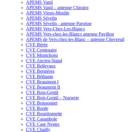
APEMS Vanil
APEMS Vanil – antenne Chissiez
APEMS Vieux-Moulin
APEMS Sévelin
APEMS Sévelin - antenne Paroisse
APEMS Vers-Chez-Les-Blancs
APEMS Vers-chez-les-Blancs antenne Pavillon
APEMS de Vers-chez-les-Blanc – antenne Chevreuil
CVE Bérée
CVE Centenaire
CVE Montchoisi
CVE Ancien-Stand
CVE Bellevaux
CVE Bergières
CVE Béthanie
CVE Beaumont I
CVE Beaumont II
CVE Bois-Gentil
CVE Bois-Gentil – Nurserie
CVE Boissonnet
CVE Borde
CVE Bourdonnette
CVE Carambole
CVE Case Nestec
CVE Chailly