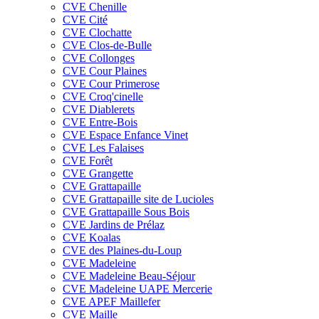
CVE Chenille
CVE Cité
CVE Clochatte
CVE Clos-de-Bulle
CVE Collonges
CVE Cour Plaines
CVE Cour Primerose
CVE Croq'cinelle
CVE Diablerets
CVE Entre-Bois
CVE Espace Enfance Vinet
CVE Les Falaises
CVE Forêt
CVE Grangette
CVE Grattapaille
CVE Grattapaille site de Lucioles
CVE Grattapaille Sous Bois
CVE Jardins de Prélaz
CVE Koalas
CVE des Plaines-du-Loup
CVE Madeleine
CVE Madeleine Beau-Séjour
CVE Madeleine UAPE Mercerie
CVE APEF Maillefer
CVE Maille