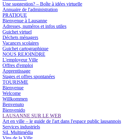
Une suggestion? – Boîte à idées virtuelle
Annuaire de l'administration
PRATIQUE
Bienvenue à Lausanne
Adresses, numéros et infos utiles
Guichet virtuel
Déchets ménagers
Vacances scolaires
Guichet cartographique
NOUS REJOINDRE
L'employeur Ville
Offres d'emploi
Apprentissage
Stages et offres spontanées
TOURISME
Bienvenue
Welcome
Willkommen
Benvenuto
Bienvenido
LAUSANNE SUR LE WEB
Art en ville – le guide de l'art dans l'espace public lausannois
Services industriels
SiL Multimédia
Vins de la Ville