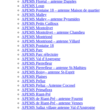
APEMS Floréal – antenne Dapples
APEMS Loup
APEMS Pontaise 18 – antenne Maison de quartier
APEMS Malley
APEMS Malley – antenne Pyramides
APEMS Petits Cailloux
APEMS Montolivet
APEMS Montolivet – antenne Chandieu
APEMS Montriond
APEMS Montriond – antenne Villard
APEMS Pontaise 18
APEMS Parc
APEMS Parc réfectoire
APEMS Val d'Angrogne
APEMS Pierrefleur
APEMS Pierrefleur – antenne St-Mathieu
APEMS Boisy– antenne St-Esprit
APEMS Plaines
APEMS Prélaz
APEMS Prélaz - Antenne Cocosel
APEMS Primaflora
APEMS Riant-Pré
APEMS de Riant-Pré - antenne Fourmi
APEMS de Riant-Pré - antenne Vennes
APEMS Sallaz village antenne Val d'Angrogne