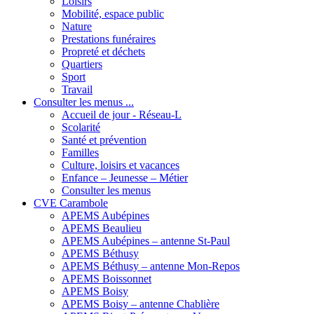
Loisirs
Mobilité, espace public
Nature
Prestations funéraires
Propreté et déchets
Quartiers
Sport
Travail
Consulter les menus ...
Accueil de jour - Réseau-L
Scolarité
Santé et prévention
Familles
Culture, loisirs et vacances
Enfance – Jeunesse – Métier
Consulter les menus
CVE Carambole
APEMS Aubépines
APEMS Beaulieu
APEMS Aubépines – antenne St-Paul
APEMS Béthusy
APEMS Béthusy – antenne Mon-Repos
APEMS Boissonnet
APEMS Boisy
APEMS Boisy – antenne Chablière