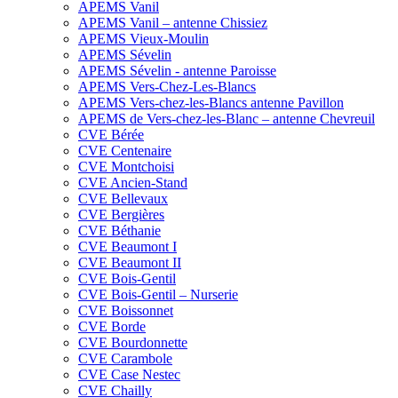
APEMS Vanil
APEMS Vanil – antenne Chissiez
APEMS Vieux-Moulin
APEMS Sévelin
APEMS Sévelin - antenne Paroisse
APEMS Vers-Chez-Les-Blancs
APEMS Vers-chez-les-Blancs antenne Pavillon
APEMS de Vers-chez-les-Blanc – antenne Chevreuil
CVE Bérée
CVE Centenaire
CVE Montchoisi
CVE Ancien-Stand
CVE Bellevaux
CVE Bergières
CVE Béthanie
CVE Beaumont I
CVE Beaumont II
CVE Bois-Gentil
CVE Bois-Gentil – Nurserie
CVE Boissonnet
CVE Borde
CVE Bourdonnette
CVE Carambole
CVE Case Nestec
CVE Chailly