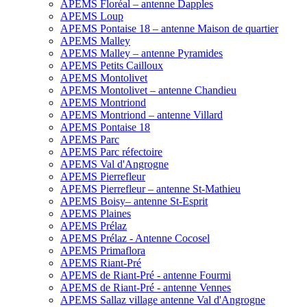
APEMS Floréal – antenne Dapples
APEMS Loup
APEMS Pontaise 18 – antenne Maison de quartier
APEMS Malley
APEMS Malley – antenne Pyramides
APEMS Petits Cailloux
APEMS Montolivet
APEMS Montolivet – antenne Chandieu
APEMS Montriond
APEMS Montriond – antenne Villard
APEMS Pontaise 18
APEMS Parc
APEMS Parc réfectoire
APEMS Val d'Angrogne
APEMS Pierrefleur
APEMS Pierrefleur – antenne St-Mathieu
APEMS Boisy– antenne St-Esprit
APEMS Plaines
APEMS Prélaz
APEMS Prélaz - Antenne Cocosel
APEMS Primaflora
APEMS Riant-Pré
APEMS de Riant-Pré - antenne Fourmi
APEMS de Riant-Pré - antenne Vennes
APEMS Sallaz village antenne Val d'Angrogne