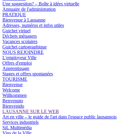
Une suggestion? – Boîte à idées virtuelle
Annuaire de l'administration
PRATIQUE
Bienvenue à Lausanne
Adresses, numéros et infos utiles
Guichet virtuel
Déchets ménagers
Vacances scolaires
Guichet cartographique
NOUS REJOINDRE
L'employeur Ville
Offres d'emploi
Apprentissage
Stages et offres spontanées
TOURISME
Bienvenue
Welcome
Willkommen
Benvenuto
Bienvenido
LAUSANNE SUR LE WEB
Art en ville – le guide de l'art dans l'espace public lausannois
Services industriels
SiL Multimédia
Vins de la Ville