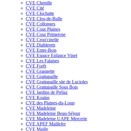
CVE Chenille
CVE Cité
CVE Clochatte
CVE Clos-de-Bulle
CVE Collonges
CVE Cour Plaines
CVE Cour Primerose
CVE Croq'cinelle
CVE Diablerets
CVE Entre-Bois
CVE Espace Enfance Vinet
CVE Les Falaises
CVE Forêt
CVE Grangette
CVE Grattapaille
CVE Grattapaille site de Lucioles
CVE Grattapaille Sous Bois
CVE Jardins de Prélaz
CVE Koalas
CVE des Plaines-du-Loup
CVE Madeleine
CVE Madeleine Beau-Séjour
CVE Madeleine UAPE Mercerie
CVE APEF Maillefer
CVE Maille