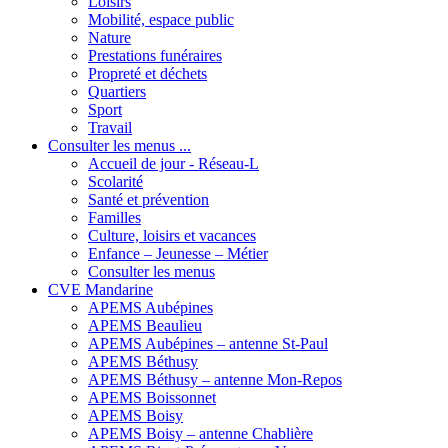
Loisirs
Mobilité, espace public
Nature
Prestations funéraires
Propreté et déchets
Quartiers
Sport
Travail
Consulter les menus ...
Accueil de jour - Réseau-L
Scolarité
Santé et prévention
Familles
Culture, loisirs et vacances
Enfance – Jeunesse – Métier
Consulter les menus
CVE Mandarine
APEMS Aubépines
APEMS Beaulieu
APEMS Aubépines – antenne St-Paul
APEMS Béthusy
APEMS Béthusy – antenne Mon-Repos
APEMS Boissonnet
APEMS Boisy
APEMS Boisy – antenne Chablière