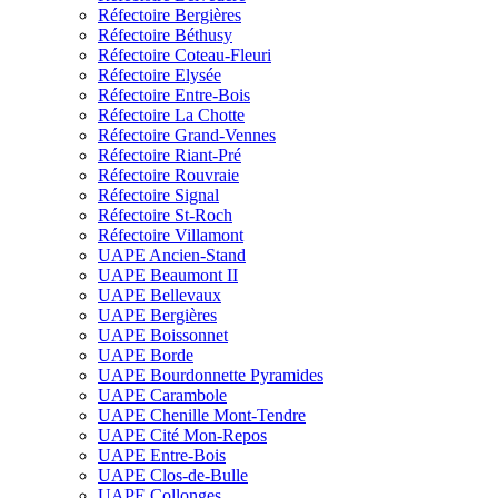
Réfectoire Bergières
Réfectoire Béthusy
Réfectoire Coteau-Fleuri
Réfectoire Elysée
Réfectoire Entre-Bois
Réfectoire La Chotte
Réfectoire Grand-Vennes
Réfectoire Riant-Pré
Réfectoire Rouvraie
Réfectoire Signal
Réfectoire St-Roch
Réfectoire Villamont
UAPE Ancien-Stand
UAPE Beaumont II
UAPE Bellevaux
UAPE Bergières
UAPE Boissonnet
UAPE Borde
UAPE Bourdonnette Pyramides
UAPE Carambole
UAPE Chenille Mont-Tendre
UAPE Cité Mon-Repos
UAPE Entre-Bois
UAPE Clos-de-Bulle
UAPE Collonges