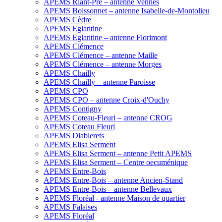
APEMS Riant-Pré – antenne Vennes
APEMS Boissonnet – antenne Isabelle-de-Montolieu
APEMS Cèdre
APEMS Eglantine
APEMS Eglantine – antenne Florimont
APEMS Clémence
APEMS Clémence – antenne Maille
APEMS Clémence – antenne Morges
APEMS Chailly
APEMS Chailly – antenne Paroisse
APEMS CPO
APEMS CPO – antenne Croix-d'Ouchy
APEMS Contigny
APEMS Coteau-Fleuri – antenne CROG
APEMS Coteau Fleuri
APEMS Diablerets
APEMS Elisa Serment
APEMS Elisa Serment – antenne Petit APEMS
APEMS Elisa Serment – Centre oecuménique
APEMS Entre-Bois
APEMS Entre-Bois – antenne Ancien-Stand
APEMS Entre-Bois – antenne Bellevaux
APEMS Floréal - antenne Maison de quartier
APEMS Falaises
APEMS Floréal