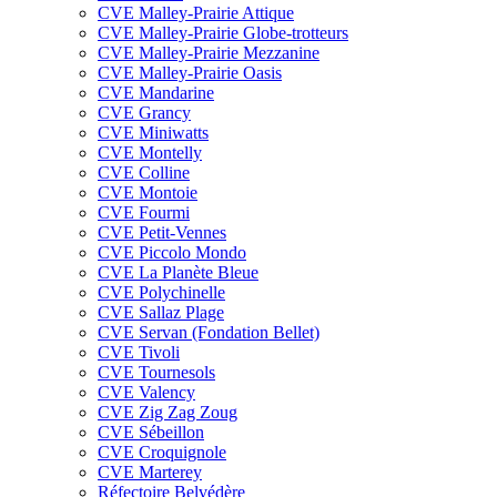
CVE Malley-Prairie Attique
CVE Malley-Prairie Globe-trotteurs
CVE Malley-Prairie Mezzanine
CVE Malley-Prairie Oasis
CVE Mandarine
CVE Grancy
CVE Miniwatts
CVE Montelly
CVE Colline
CVE Montoie
CVE Fourmi
CVE Petit-Vennes
CVE Piccolo Mondo
CVE La Planète Bleue
CVE Polychinelle
CVE Sallaz Plage
CVE Servan (Fondation Bellet)
CVE Tivoli
CVE Tournesols
CVE Valency
CVE Zig Zag Zoug
CVE Sébeillon
CVE Croquignole
CVE Marterey
Réfectoire Belvédère