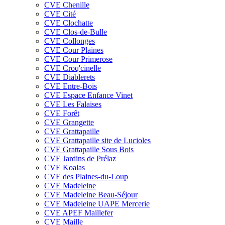
CVE Chenille
CVE Cité
CVE Clochatte
CVE Clos-de-Bulle
CVE Collonges
CVE Cour Plaines
CVE Cour Primerose
CVE Croq'cinelle
CVE Diablerets
CVE Entre-Bois
CVE Espace Enfance Vinet
CVE Les Falaises
CVE Forêt
CVE Grangette
CVE Grattapaille
CVE Grattapaille site de Lucioles
CVE Grattapaille Sous Bois
CVE Jardins de Prélaz
CVE Koalas
CVE des Plaines-du-Loup
CVE Madeleine
CVE Madeleine Beau-Séjour
CVE Madeleine UAPE Mercerie
CVE APEF Maillefer
CVE Maille