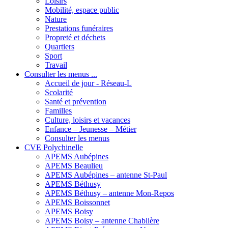
Loisirs
Mobilité, espace public
Nature
Prestations funéraires
Propreté et déchets
Quartiers
Sport
Travail
Consulter les menus ...
Accueil de jour - Réseau-L
Scolarité
Santé et prévention
Familles
Culture, loisirs et vacances
Enfance – Jeunesse – Métier
Consulter les menus
CVE Polychinelle
APEMS Aubépines
APEMS Beaulieu
APEMS Aubépines – antenne St-Paul
APEMS Béthusy
APEMS Béthusy – antenne Mon-Repos
APEMS Boissonnet
APEMS Boisy
APEMS Boisy – antenne Chablière