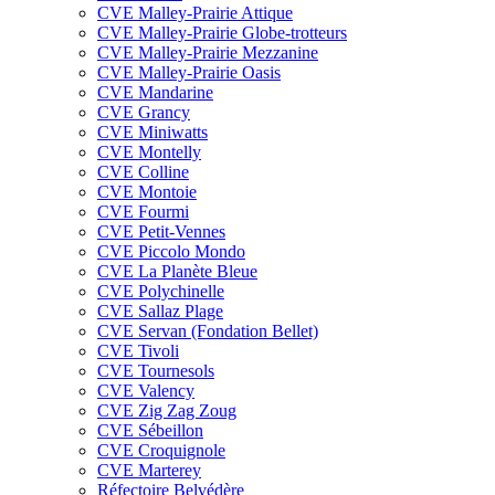
CVE Malley-Prairie Attique
CVE Malley-Prairie Globe-trotteurs
CVE Malley-Prairie Mezzanine
CVE Malley-Prairie Oasis
CVE Mandarine
CVE Grancy
CVE Miniwatts
CVE Montelly
CVE Colline
CVE Montoie
CVE Fourmi
CVE Petit-Vennes
CVE Piccolo Mondo
CVE La Planète Bleue
CVE Polychinelle
CVE Sallaz Plage
CVE Servan (Fondation Bellet)
CVE Tivoli
CVE Tournesols
CVE Valency
CVE Zig Zag Zoug
CVE Sébeillon
CVE Croquignole
CVE Marterey
Réfectoire Belvédère