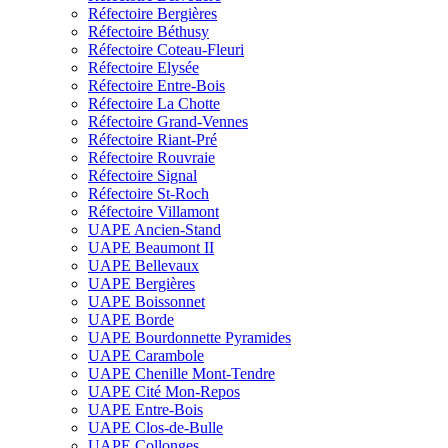
Réfectoire Bergières
Réfectoire Béthusy
Réfectoire Coteau-Fleuri
Réfectoire Elysée
Réfectoire Entre-Bois
Réfectoire La Chotte
Réfectoire Grand-Vennes
Réfectoire Riant-Pré
Réfectoire Rouvraie
Réfectoire Signal
Réfectoire St-Roch
Réfectoire Villamont
UAPE Ancien-Stand
UAPE Beaumont II
UAPE Bellevaux
UAPE Bergières
UAPE Boissonnet
UAPE Borde
UAPE Bourdonnette Pyramides
UAPE Carambole
UAPE Chenille Mont-Tendre
UAPE Cité Mon-Repos
UAPE Entre-Bois
UAPE Clos-de-Bulle
UAPE Collonges