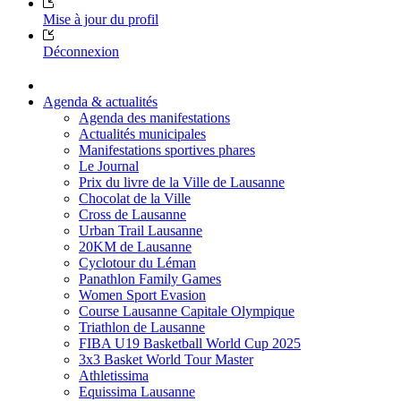
Mise à jour du profil
Déconnexion
Agenda & actualités
Agenda des manifestations
Actualités municipales
Manifestations sportives phares
Le Journal
Prix du livre de la Ville de Lausanne
Chocolat de la Ville
Cross de Lausanne
Urban Trail Lausanne
20KM de Lausanne
Cyclotour du Léman
Panathlon Family Games
Women Sport Evasion
Course Lausanne Capitale Olympique
Triathlon de Lausanne
FIBA U19 Basketball World Cup 2025
3x3 Basket World Tour Master
Athletissima
Equissima Lausanne