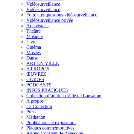
Vidéosurveillance
Vidéosurveillance
Foire aux questions vidéosurveillance
Vidéosurveillance privée
Arts visuels
Théâtre
Musique
Livre
Cinéma
Musées
Danse
ART EN VILLE
A PROPOS
ŒUVRES
GUIDES
PODCASTS
INFOS PRATIQUES
Collection d’art de la Ville de Lausanne
A propos
La Collection
Prêts
Médiation
Publications et expositions
Plaques commémoratives
Adrien Constant de Rebecque