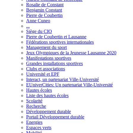
Rosalie de Constant
Benjamin Constant
Pierre de Coubertin
Anne Cuneo
...
Siège du CIO
Pierre de Coubertin et Lausanne
Fédérations sportives internationales
Management du sport
Jeux Olympiques de la Jeunesse Lausanne 2020
Manifestations sportives
Grandes installations sportives
Clubs et associations
Université et EPF
Interact, un partenariat Ville-Université
EUniverCities: Un partenariat Ville-Université
Hautes écoles
Liste des hautes écoles
Scolarité
Recherche
Développement durable
Portail Développement durable
Energies
Espaces verts
Mobilité