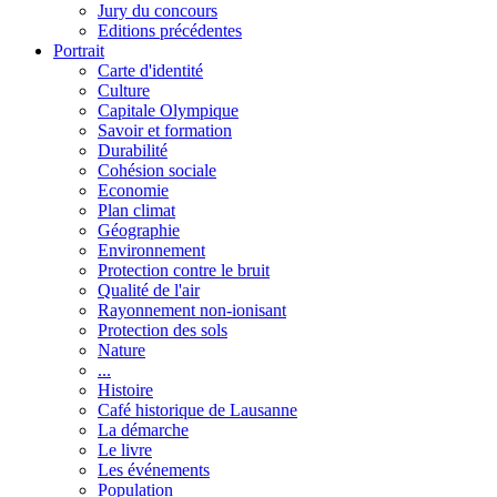
Jury du concours
Editions précédentes
Portrait
Carte d'identité
Culture
Capitale Olympique
Savoir et formation
Durabilité
Cohésion sociale
Economie
Plan climat
Géographie
Environnement
Protection contre le bruit
Qualité de l'air
Rayonnement non-ionisant
Protection des sols
Nature
...
Histoire
Café historique de Lausanne
La démarche
Le livre
Les événements
Population