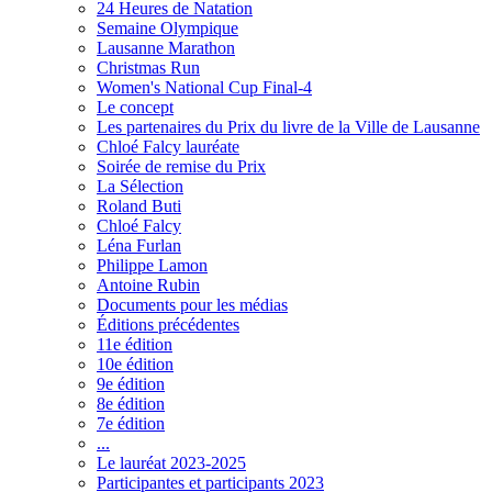
24 Heures de Natation
Semaine Olympique
Lausanne Marathon
Christmas Run
Women's National Cup Final-4
Le concept
Les partenaires du Prix du livre de la Ville de Lausanne
Chloé Falcy lauréate
Soirée de remise du Prix
La Sélection
Roland Buti
Chloé Falcy
Léna Furlan
Philippe Lamon
Antoine Rubin
Documents pour les médias
Éditions précédentes
11e édition
10e édition
9e édition
8e édition
7e édition
...
Le lauréat 2023-2025
Participantes et participants 2023