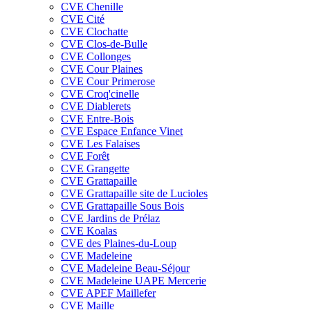
CVE Chenille
CVE Cité
CVE Clochatte
CVE Clos-de-Bulle
CVE Collonges
CVE Cour Plaines
CVE Cour Primerose
CVE Croq'cinelle
CVE Diablerets
CVE Entre-Bois
CVE Espace Enfance Vinet
CVE Les Falaises
CVE Forêt
CVE Grangette
CVE Grattapaille
CVE Grattapaille site de Lucioles
CVE Grattapaille Sous Bois
CVE Jardins de Prélaz
CVE Koalas
CVE des Plaines-du-Loup
CVE Madeleine
CVE Madeleine Beau-Séjour
CVE Madeleine UAPE Mercerie
CVE APEF Maillefer
CVE Maille