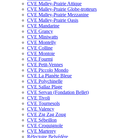
CVE Malley-Prairie Attique
CVE Malley-Prairie Globe-trotteurs
CVE Malley-Prairie Mezzanine
CVE Malley-Prairie Oasis
CVE Mandarine
CVE Grancy
CVE Miniwatts
CVE Montelly
CVE Colline
CVE Montoie
CVE Fourmi
CVE Petit-Vennes
CVE Piccolo Mondo
CVE La Planète Bleue
CVE Polychinelle
CVE Sallaz Plage
CVE Servan (Fondation Bellet)
CVE Tivoli
CVE Tournesols
CVE Valency
CVE Zig Zag Zoug
CVE Sébeillon
CVE Croquignole
CVE Marterey
Réfectoire Belvédère