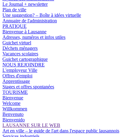
Le Journal + newsletter
Plan de ville
Une suggestion? – Boîte à idées virtuelle
Annuaire de l'administration
PRATIQUE
Bienvenue à Lausanne
Adresses, numéros et infos utiles
Guichet virtuel
Déchets ménagers
Vacances scolaires
Guichet cartographique
NOUS REJOINDRE
L'employeur Ville
Offres d'emploi
Apprentissage
Stages et offres spontanées
TOURISME
Bienvenue
Welcome
Willkommen
Benvenuto
Bienvenido
LAUSANNE SUR LE WEB
Art en ville – le guide de l'art dans l'espace public lausannois
Services industriels