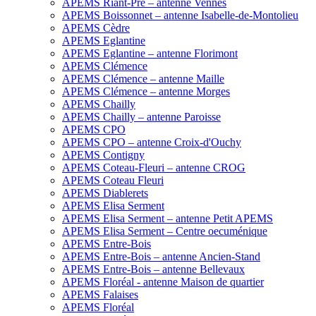
APEMS Riant-Pré – antenne Vennes
APEMS Boissonnet – antenne Isabelle-de-Montolieu
APEMS Cèdre
APEMS Eglantine
APEMS Eglantine – antenne Florimont
APEMS Clémence
APEMS Clémence – antenne Maille
APEMS Clémence – antenne Morges
APEMS Chailly
APEMS Chailly – antenne Paroisse
APEMS CPO
APEMS CPO – antenne Croix-d'Ouchy
APEMS Contigny
APEMS Coteau-Fleuri – antenne CROG
APEMS Coteau Fleuri
APEMS Diablerets
APEMS Elisa Serment
APEMS Elisa Serment – antenne Petit APEMS
APEMS Elisa Serment – Centre oecuménique
APEMS Entre-Bois
APEMS Entre-Bois – antenne Ancien-Stand
APEMS Entre-Bois – antenne Bellevaux
APEMS Floréal - antenne Maison de quartier
APEMS Falaises
APEMS Floréal