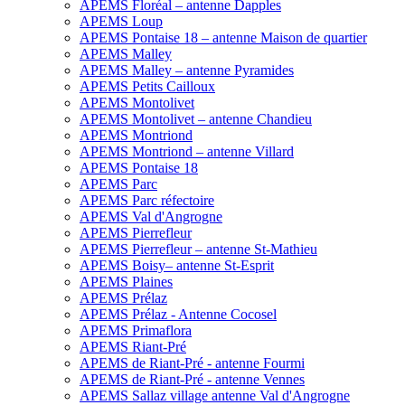
APEMS Floréal – antenne Dapples
APEMS Loup
APEMS Pontaise 18 – antenne Maison de quartier
APEMS Malley
APEMS Malley – antenne Pyramides
APEMS Petits Cailloux
APEMS Montolivet
APEMS Montolivet – antenne Chandieu
APEMS Montriond
APEMS Montriond – antenne Villard
APEMS Pontaise 18
APEMS Parc
APEMS Parc réfectoire
APEMS Val d'Angrogne
APEMS Pierrefleur
APEMS Pierrefleur – antenne St-Mathieu
APEMS Boisy– antenne St-Esprit
APEMS Plaines
APEMS Prélaz
APEMS Prélaz - Antenne Cocosel
APEMS Primaflora
APEMS Riant-Pré
APEMS de Riant-Pré - antenne Fourmi
APEMS de Riant-Pré - antenne Vennes
APEMS Sallaz village antenne Val d'Angrogne