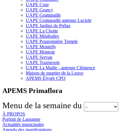
UAPE Cour
UAPE Grancy
UAPE Grattapaille
UAPE Grattapaille antenne Luciole
UAPE Jardins de Prélaz
UAPE La Chotte
UAPE Minibulles
UAPE Pouponnière Temple
UAPE Montelly
UAPE Montoie
UAPE Servan
UAPE Tournesols
UAPE La Maille - antenne Clémence
Maison de quartier de la Louve
APEMS Élysée CPO
APEMS Primaflora
Menu de la semaine du
À PROPOS
Portrait de Lausanne
Actualités municipales
Agenda des manifestations