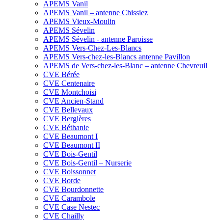
APEMS Vanil
APEMS Vanil – antenne Chissiez
APEMS Vieux-Moulin
APEMS Sévelin
APEMS Sévelin - antenne Paroisse
APEMS Vers-Chez-Les-Blancs
APEMS Vers-chez-les-Blancs antenne Pavillon
APEMS de Vers-chez-les-Blanc – antenne Chevreuil
CVE Bérée
CVE Centenaire
CVE Montchoisi
CVE Ancien-Stand
CVE Bellevaux
CVE Bergières
CVE Béthanie
CVE Beaumont I
CVE Beaumont II
CVE Bois-Gentil
CVE Bois-Gentil – Nurserie
CVE Boissonnet
CVE Borde
CVE Bourdonnette
CVE Carambole
CVE Case Nestec
CVE Chailly