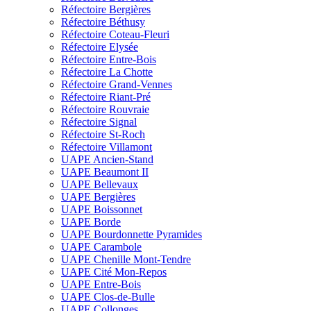
Réfectoire Bergières
Réfectoire Béthusy
Réfectoire Coteau-Fleuri
Réfectoire Elysée
Réfectoire Entre-Bois
Réfectoire La Chotte
Réfectoire Grand-Vennes
Réfectoire Riant-Pré
Réfectoire Rouvraie
Réfectoire Signal
Réfectoire St-Roch
Réfectoire Villamont
UAPE Ancien-Stand
UAPE Beaumont II
UAPE Bellevaux
UAPE Bergières
UAPE Boissonnet
UAPE Borde
UAPE Bourdonnette Pyramides
UAPE Carambole
UAPE Chenille Mont-Tendre
UAPE Cité Mon-Repos
UAPE Entre-Bois
UAPE Clos-de-Bulle
UAPE Collonges