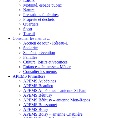
Loisirs
Mobilité, espace public
Nature
Prestations funéraires
Propreté et déchets
Quartiers
Sport
Travail
Consulter les menus ...
Accueil de jour - Réseau-L
Scolarité
Santé et prévention
Familles
Culture, loisirs et vacances
Enfance – Jeunesse – Métier
Consulter les menus
APEMS Primaflora
APEMS Aubépines
APEMS Beaulieu
APEMS Aubépines – antenne St-Paul
APEMS Béthusy
APEMS Béthusy – antenne Mon-Repos
APEMS Boissonnet
APEMS Boisy
APEMS Boisy – antenne Chablière