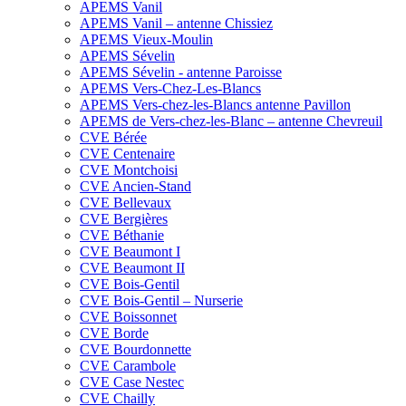
APEMS Vanil
APEMS Vanil – antenne Chissiez
APEMS Vieux-Moulin
APEMS Sévelin
APEMS Sévelin - antenne Paroisse
APEMS Vers-Chez-Les-Blancs
APEMS Vers-chez-les-Blancs antenne Pavillon
APEMS de Vers-chez-les-Blanc – antenne Chevreuil
CVE Bérée
CVE Centenaire
CVE Montchoisi
CVE Ancien-Stand
CVE Bellevaux
CVE Bergières
CVE Béthanie
CVE Beaumont I
CVE Beaumont II
CVE Bois-Gentil
CVE Bois-Gentil – Nurserie
CVE Boissonnet
CVE Borde
CVE Bourdonnette
CVE Carambole
CVE Case Nestec
CVE Chailly