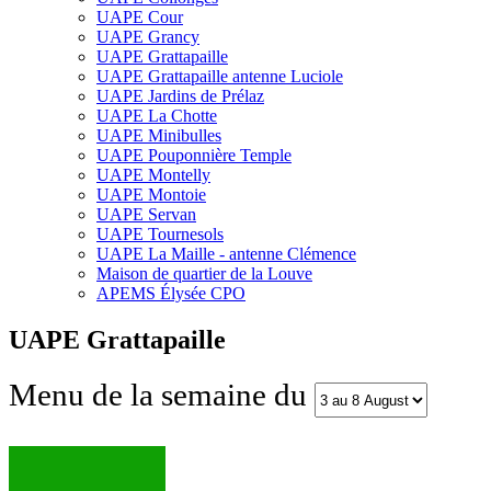
UAPE Cour
UAPE Grancy
UAPE Grattapaille
UAPE Grattapaille antenne Luciole
UAPE Jardins de Prélaz
UAPE La Chotte
UAPE Minibulles
UAPE Pouponnière Temple
UAPE Montelly
UAPE Montoie
UAPE Servan
UAPE Tournesols
UAPE La Maille - antenne Clémence
Maison de quartier de la Louve
APEMS Élysée CPO
UAPE Grattapaille
Menu de la semaine du