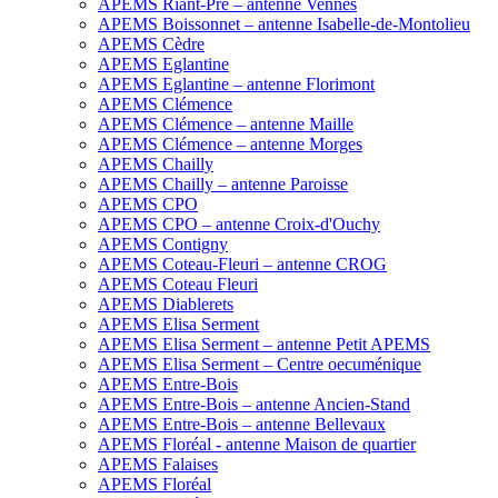
APEMS Riant-Pré – antenne Vennes
APEMS Boissonnet – antenne Isabelle-de-Montolieu
APEMS Cèdre
APEMS Eglantine
APEMS Eglantine – antenne Florimont
APEMS Clémence
APEMS Clémence – antenne Maille
APEMS Clémence – antenne Morges
APEMS Chailly
APEMS Chailly – antenne Paroisse
APEMS CPO
APEMS CPO – antenne Croix-d'Ouchy
APEMS Contigny
APEMS Coteau-Fleuri – antenne CROG
APEMS Coteau Fleuri
APEMS Diablerets
APEMS Elisa Serment
APEMS Elisa Serment – antenne Petit APEMS
APEMS Elisa Serment – Centre oecuménique
APEMS Entre-Bois
APEMS Entre-Bois – antenne Ancien-Stand
APEMS Entre-Bois – antenne Bellevaux
APEMS Floréal - antenne Maison de quartier
APEMS Falaises
APEMS Floréal