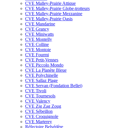
CVE Malley-Prairie Attique
CVE Malley-Prairie Globe-trotteurs
CVE Malley-Prairie Mezzanine
CVE Malley-Prairie Oasis
CVE Mandarine
CVE Grancy
CVE Miniwatts
CVE Montelly
CVE Colline
CVE Montoie
CVE Fourmi
CVE Petit-Vennes
CVE Piccolo Mondo
CVE La Planète Bleue
CVE Polychinelle
CVE Sallaz Plage
CVE Servan (Fondation Bellet)
CVE Tivoli
CVE Tournesols
CVE Valency
CVE Zig Zag Zoug
CVE Sébeillon
CVE Croquignole
CVE Marterey
Réfectoire Belvédère