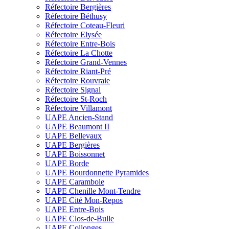
Réfectoire Bergières
Réfectoire Béthusy
Réfectoire Coteau-Fleuri
Réfectoire Elysée
Réfectoire Entre-Bois
Réfectoire La Chotte
Réfectoire Grand-Vennes
Réfectoire Riant-Pré
Réfectoire Rouvraie
Réfectoire Signal
Réfectoire St-Roch
Réfectoire Villamont
UAPE Ancien-Stand
UAPE Beaumont II
UAPE Bellevaux
UAPE Bergières
UAPE Boissonnet
UAPE Borde
UAPE Bourdonnette Pyramides
UAPE Carambole
UAPE Chenille Mont-Tendre
UAPE Cité Mon-Repos
UAPE Entre-Bois
UAPE Clos-de-Bulle
UAPE Collonges