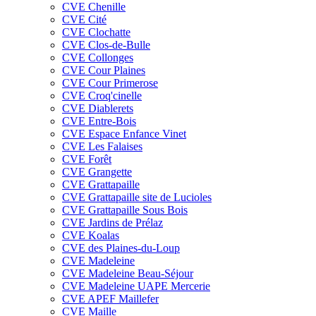
CVE Chenille
CVE Cité
CVE Clochatte
CVE Clos-de-Bulle
CVE Collonges
CVE Cour Plaines
CVE Cour Primerose
CVE Croq'cinelle
CVE Diablerets
CVE Entre-Bois
CVE Espace Enfance Vinet
CVE Les Falaises
CVE Forêt
CVE Grangette
CVE Grattapaille
CVE Grattapaille site de Lucioles
CVE Grattapaille Sous Bois
CVE Jardins de Prélaz
CVE Koalas
CVE des Plaines-du-Loup
CVE Madeleine
CVE Madeleine Beau-Séjour
CVE Madeleine UAPE Mercerie
CVE APEF Maillefer
CVE Maille