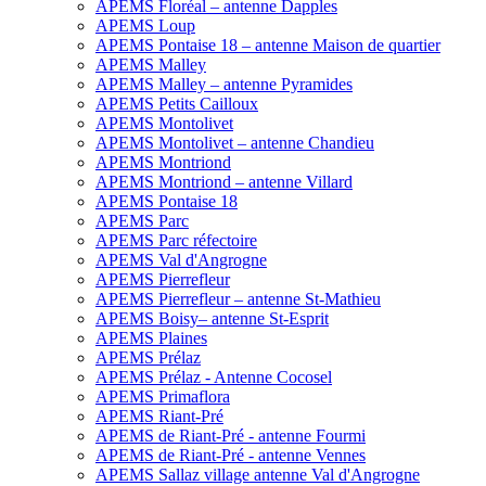
APEMS Floréal – antenne Dapples
APEMS Loup
APEMS Pontaise 18 – antenne Maison de quartier
APEMS Malley
APEMS Malley – antenne Pyramides
APEMS Petits Cailloux
APEMS Montolivet
APEMS Montolivet – antenne Chandieu
APEMS Montriond
APEMS Montriond – antenne Villard
APEMS Pontaise 18
APEMS Parc
APEMS Parc réfectoire
APEMS Val d'Angrogne
APEMS Pierrefleur
APEMS Pierrefleur – antenne St-Mathieu
APEMS Boisy– antenne St-Esprit
APEMS Plaines
APEMS Prélaz
APEMS Prélaz - Antenne Cocosel
APEMS Primaflora
APEMS Riant-Pré
APEMS de Riant-Pré - antenne Fourmi
APEMS de Riant-Pré - antenne Vennes
APEMS Sallaz village antenne Val d'Angrogne