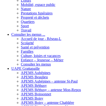
Loisirs
Mobilité, espace public
Nature
Prestations funéraires
Propreté et déchets
Quartiers
Sport
Travail
Consulter les menus ...
Accueil de jour - Réseau-L
Scolarité
Santé et prévention
Familles
Culture, loisirs et vacances
Enfance – Jeunesse – Métier
Consulter les menus
UAPE Grattapaille
APEMS Aubépines
APEMS Beaulieu
APEMS Aubépines – antenne St-Paul
APEMS Béthusy
APEMS Béthusy – antenne Mon-Repos
APEMS Boissonnet
APEMS Boisy
APEMS Boisy – antenne Chablière