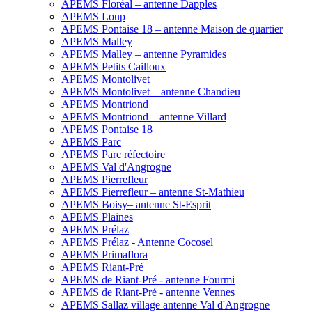
APEMS Floréal – antenne Dapples
APEMS Loup
APEMS Pontaise 18 – antenne Maison de quartier
APEMS Malley
APEMS Malley – antenne Pyramides
APEMS Petits Cailloux
APEMS Montolivet
APEMS Montolivet – antenne Chandieu
APEMS Montriond
APEMS Montriond – antenne Villard
APEMS Pontaise 18
APEMS Parc
APEMS Parc réfectoire
APEMS Val d'Angrogne
APEMS Pierrefleur
APEMS Pierrefleur – antenne St-Mathieu
APEMS Boisy– antenne St-Esprit
APEMS Plaines
APEMS Prélaz
APEMS Prélaz - Antenne Cocosel
APEMS Primaflora
APEMS Riant-Pré
APEMS de Riant-Pré - antenne Fourmi
APEMS de Riant-Pré - antenne Vennes
APEMS Sallaz village antenne Val d'Angrogne