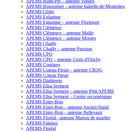
APEMS Riant-Pré – antenne Vennes
APEMS Boissonnet – antenne Isabelle-de-Montolieu
APEMS Cèdre
APEMS Eglantine
APEMS Eglantine – antenne Florimont
APEMS Clémence
APEMS Clémence – antenne Maille
APEMS Clémence – antenne Morges
APEMS Chailly
APEMS Chailly – antenne Paroisse
APEMS CPO
APEMS CPO – antenne Croix-d'Ouchy
APEMS Contigny
APEMS Coteau-Fleuri – antenne CROG
APEMS Coteau Fleuri
APEMS Diablerets
APEMS Elisa Serment
APEMS Elisa Serment – antenne Petit APEMS
APEMS Elisa Serment – Centre oecuménique
APEMS Entre-Bois
APEMS Entre-Bois – antenne Ancien-Stand
APEMS Entre-Bois – antenne Bellevaux
APEMS Floréal - antenne Maison de quartier
APEMS Falaises
APEMS Floréal