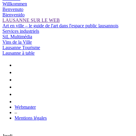
Willkommen
Benvenuto
Bienvenido
LAUSANNE SUR LE WEB
Art en ville – le guide de l'art dans l'espace public lausannois
Services industriels
SiL Multimédia
Vins de la Ville
Lausanne Tourisme
Lausanne à table
Webmaster
–
Mentions légales
Jeudi