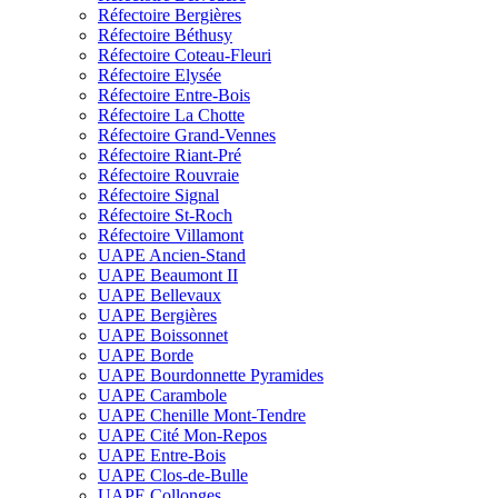
Réfectoire Bergières
Réfectoire Béthusy
Réfectoire Coteau-Fleuri
Réfectoire Elysée
Réfectoire Entre-Bois
Réfectoire La Chotte
Réfectoire Grand-Vennes
Réfectoire Riant-Pré
Réfectoire Rouvraie
Réfectoire Signal
Réfectoire St-Roch
Réfectoire Villamont
UAPE Ancien-Stand
UAPE Beaumont II
UAPE Bellevaux
UAPE Bergières
UAPE Boissonnet
UAPE Borde
UAPE Bourdonnette Pyramides
UAPE Carambole
UAPE Chenille Mont-Tendre
UAPE Cité Mon-Repos
UAPE Entre-Bois
UAPE Clos-de-Bulle
UAPE Collonges