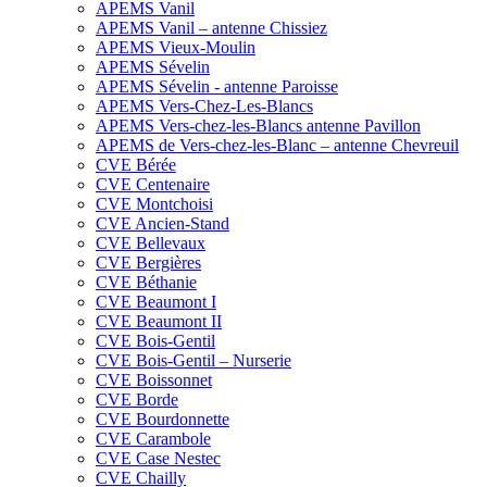
APEMS Vanil
APEMS Vanil – antenne Chissiez
APEMS Vieux-Moulin
APEMS Sévelin
APEMS Sévelin - antenne Paroisse
APEMS Vers-Chez-Les-Blancs
APEMS Vers-chez-les-Blancs antenne Pavillon
APEMS de Vers-chez-les-Blanc – antenne Chevreuil
CVE Bérée
CVE Centenaire
CVE Montchoisi
CVE Ancien-Stand
CVE Bellevaux
CVE Bergières
CVE Béthanie
CVE Beaumont I
CVE Beaumont II
CVE Bois-Gentil
CVE Bois-Gentil – Nurserie
CVE Boissonnet
CVE Borde
CVE Bourdonnette
CVE Carambole
CVE Case Nestec
CVE Chailly