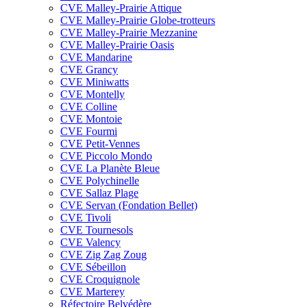
CVE Malley-Prairie Attique
CVE Malley-Prairie Globe-trotteurs
CVE Malley-Prairie Mezzanine
CVE Malley-Prairie Oasis
CVE Mandarine
CVE Grancy
CVE Miniwatts
CVE Montelly
CVE Colline
CVE Montoie
CVE Fourmi
CVE Petit-Vennes
CVE Piccolo Mondo
CVE La Planète Bleue
CVE Polychinelle
CVE Sallaz Plage
CVE Servan (Fondation Bellet)
CVE Tivoli
CVE Tournesols
CVE Valency
CVE Zig Zag Zoug
CVE Sébeillon
CVE Croquignole
CVE Marterey
Réfectoire Belvédère