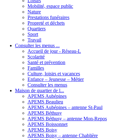
Loisirs
Mobilité, espace public
Nature
Prestations funéraires
Propreté et déchets
Quartiers
Sport
Travail
Consulter les menus ...
Accueil de jour - Réseau-L
Scolarité
Santé et prévention
Familles
Culture, loisirs et vacances
Enfance – Jeunesse – Métier
Consulter les menus
Maison de quartier de l...
APEMS Aubépines
APEMS Beaulieu
APEMS Aubépines – antenne St-Paul
APEMS Béthusy
APEMS Béthusy – antenne Mon-Repos
APEMS Boissonnet
APEMS Boisy
APEMS Boisy – antenne Chablière