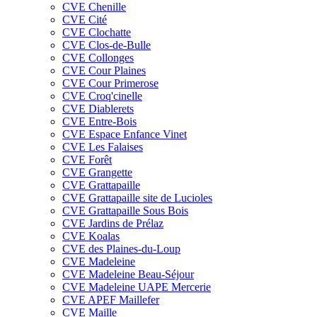
CVE Chenille
CVE Cité
CVE Clochatte
CVE Clos-de-Bulle
CVE Collonges
CVE Cour Plaines
CVE Cour Primerose
CVE Croq'cinelle
CVE Diablerets
CVE Entre-Bois
CVE Espace Enfance Vinet
CVE Les Falaises
CVE Forêt
CVE Grangette
CVE Grattapaille
CVE Grattapaille site de Lucioles
CVE Grattapaille Sous Bois
CVE Jardins de Prélaz
CVE Koalas
CVE des Plaines-du-Loup
CVE Madeleine
CVE Madeleine Beau-Séjour
CVE Madeleine UAPE Mercerie
CVE APEF Maillefer
CVE Maille