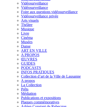
Vidéosurveillance
Vidéosurveillance
Foire aux questions vidéosurveillance
Vidéosurveillance privée
Arts visuels
Théâtre
Musique
Livre
Cinéma
Musées
Danse
ART EN VILLE
A PROPOS
ŒUVRES
GUIDES
PODCASTS
INFOS PRATIQUES
Collection d’art de la Ville de Lausanne
A propos
La Collection
Prêts
Médiation
Publications et expositions
Plaques commémoratives
Adrien Constant de Rebecque