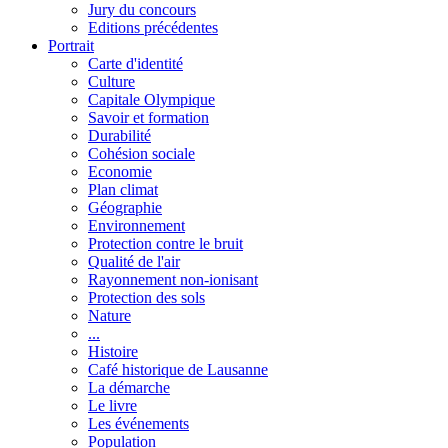
Jury du concours
Editions précédentes
Portrait
Carte d'identité
Culture
Capitale Olympique
Savoir et formation
Durabilité
Cohésion sociale
Economie
Plan climat
Géographie
Environnement
Protection contre le bruit
Qualité de l'air
Rayonnement non-ionisant
Protection des sols
Nature
...
Histoire
Café historique de Lausanne
La démarche
Le livre
Les événements
Population