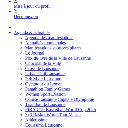
Mise à jour du profil
Déconnexion
Agenda & actualités
Agenda des manifestations
Actualités municipales
Manifestations sportives phares
Le Journal
Prix du livre de la Ville de Lausanne
Chocolat de la Ville
Cross de Lausanne
Urban Trail Lausanne
20KM de Lausanne
Cyclotour du Léman
Panathlon Family Games
Women Sport Evasion
Course Lausanne Capitale Olympique
Triathlon de Lausanne
FIBA U19 Basketball World Cup 2025
3x3 Basket World Tour Master
Athletissima
Equissima Lausanne