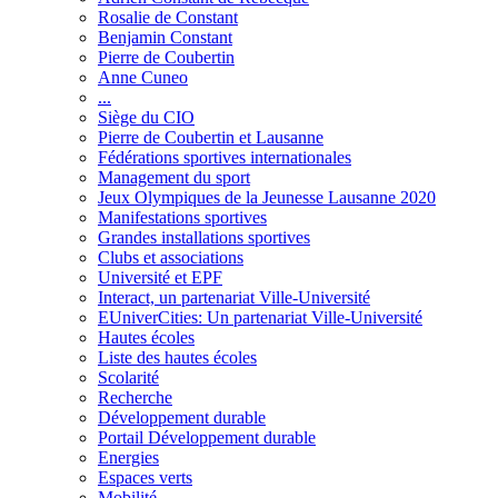
Rosalie de Constant
Benjamin Constant
Pierre de Coubertin
Anne Cuneo
...
Siège du CIO
Pierre de Coubertin et Lausanne
Fédérations sportives internationales
Management du sport
Jeux Olympiques de la Jeunesse Lausanne 2020
Manifestations sportives
Grandes installations sportives
Clubs et associations
Université et EPF
Interact, un partenariat Ville-Université
EUniverCities: Un partenariat Ville-Université
Hautes écoles
Liste des hautes écoles
Scolarité
Recherche
Développement durable
Portail Développement durable
Energies
Espaces verts
Mobilité