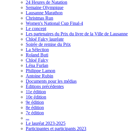
24 Heures de Natation
Semaine Olympique
Lausanne Marathon
Christmas Run
Women's National Cup Final-4
Le concept
Les partenaires du Prix du livre de la Ville de Lausanne
Chloé Falcy lauréate
Soirée de remise du Prix
La Sélection
Roland Buti
Chloé Falcy
Léna Furlan
Philippe Lamon
Antoine Rubin
Documents pour les médias
Éditions précédentes
11e édition
10e édition
9e édition
8e édition
7e édition
...
Le lauréat 2023-2025
Participantes et participants 2023