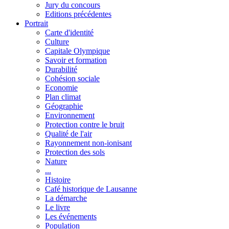
Jury du concours
Editions précédentes
Portrait
Carte d'identité
Culture
Capitale Olympique
Savoir et formation
Durabilité
Cohésion sociale
Economie
Plan climat
Géographie
Environnement
Protection contre le bruit
Qualité de l'air
Rayonnement non-ionisant
Protection des sols
Nature
...
Histoire
Café historique de Lausanne
La démarche
Le livre
Les événements
Population