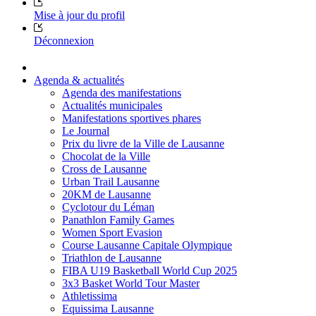
Mise à jour du profil
Déconnexion
Agenda & actualités
Agenda des manifestations
Actualités municipales
Manifestations sportives phares
Le Journal
Prix du livre de la Ville de Lausanne
Chocolat de la Ville
Cross de Lausanne
Urban Trail Lausanne
20KM de Lausanne
Cyclotour du Léman
Panathlon Family Games
Women Sport Evasion
Course Lausanne Capitale Olympique
Triathlon de Lausanne
FIBA U19 Basketball World Cup 2025
3x3 Basket World Tour Master
Athletissima
Equissima Lausanne