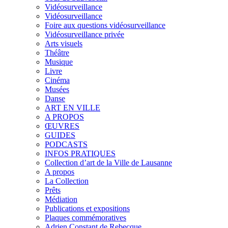
Vidéosurveillance
Vidéosurveillance
Foire aux questions vidéosurveillance
Vidéosurveillance privée
Arts visuels
Théâtre
Musique
Livre
Cinéma
Musées
Danse
ART EN VILLE
A PROPOS
ŒUVRES
GUIDES
PODCASTS
INFOS PRATIQUES
Collection d’art de la Ville de Lausanne
A propos
La Collection
Prêts
Médiation
Publications et expositions
Plaques commémoratives
Adrien Constant de Rebecque