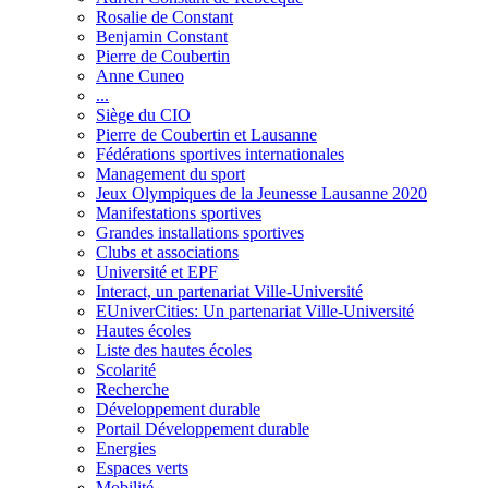
Rosalie de Constant
Benjamin Constant
Pierre de Coubertin
Anne Cuneo
...
Siège du CIO
Pierre de Coubertin et Lausanne
Fédérations sportives internationales
Management du sport
Jeux Olympiques de la Jeunesse Lausanne 2020
Manifestations sportives
Grandes installations sportives
Clubs et associations
Université et EPF
Interact, un partenariat Ville-Université
EUniverCities: Un partenariat Ville-Université
Hautes écoles
Liste des hautes écoles
Scolarité
Recherche
Développement durable
Portail Développement durable
Energies
Espaces verts
Mobilité