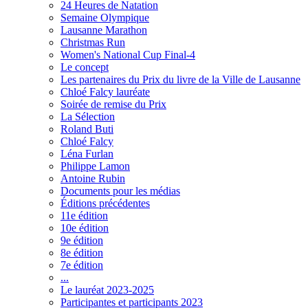
24 Heures de Natation
Semaine Olympique
Lausanne Marathon
Christmas Run
Women's National Cup Final-4
Le concept
Les partenaires du Prix du livre de la Ville de Lausanne
Chloé Falcy lauréate
Soirée de remise du Prix
La Sélection
Roland Buti
Chloé Falcy
Léna Furlan
Philippe Lamon
Antoine Rubin
Documents pour les médias
Éditions précédentes
11e édition
10e édition
9e édition
8e édition
7e édition
...
Le lauréat 2023-2025
Participantes et participants 2023