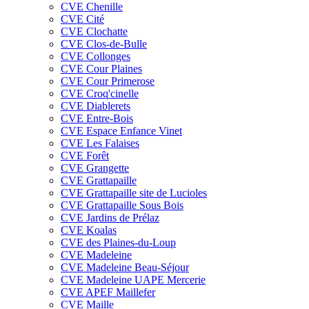
CVE Chenille
CVE Cité
CVE Clochatte
CVE Clos-de-Bulle
CVE Collonges
CVE Cour Plaines
CVE Cour Primerose
CVE Croq'cinelle
CVE Diablerets
CVE Entre-Bois
CVE Espace Enfance Vinet
CVE Les Falaises
CVE Forêt
CVE Grangette
CVE Grattapaille
CVE Grattapaille site de Lucioles
CVE Grattapaille Sous Bois
CVE Jardins de Prélaz
CVE Koalas
CVE des Plaines-du-Loup
CVE Madeleine
CVE Madeleine Beau-Séjour
CVE Madeleine UAPE Mercerie
CVE APEF Maillefer
CVE Maille