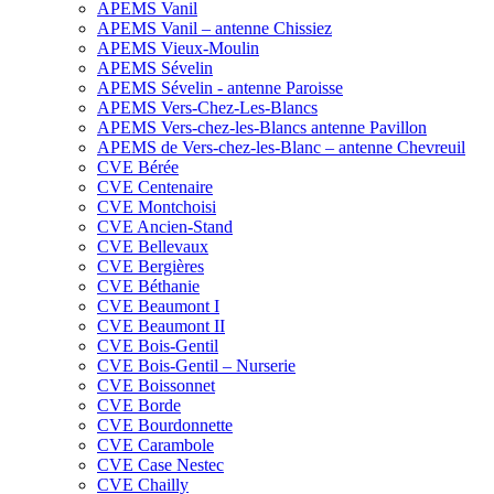
APEMS Vanil
APEMS Vanil – antenne Chissiez
APEMS Vieux-Moulin
APEMS Sévelin
APEMS Sévelin - antenne Paroisse
APEMS Vers-Chez-Les-Blancs
APEMS Vers-chez-les-Blancs antenne Pavillon
APEMS de Vers-chez-les-Blanc – antenne Chevreuil
CVE Bérée
CVE Centenaire
CVE Montchoisi
CVE Ancien-Stand
CVE Bellevaux
CVE Bergières
CVE Béthanie
CVE Beaumont I
CVE Beaumont II
CVE Bois-Gentil
CVE Bois-Gentil – Nurserie
CVE Boissonnet
CVE Borde
CVE Bourdonnette
CVE Carambole
CVE Case Nestec
CVE Chailly