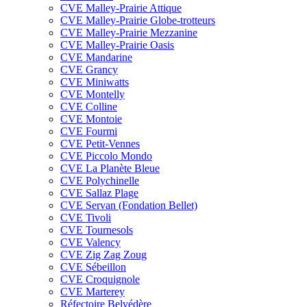
CVE Malley-Prairie Attique
CVE Malley-Prairie Globe-trotteurs
CVE Malley-Prairie Mezzanine
CVE Malley-Prairie Oasis
CVE Mandarine
CVE Grancy
CVE Miniwatts
CVE Montelly
CVE Colline
CVE Montoie
CVE Fourmi
CVE Petit-Vennes
CVE Piccolo Mondo
CVE La Planète Bleue
CVE Polychinelle
CVE Sallaz Plage
CVE Servan (Fondation Bellet)
CVE Tivoli
CVE Tournesols
CVE Valency
CVE Zig Zag Zoug
CVE Sébeillon
CVE Croquignole
CVE Marterey
Réfectoire Belvédère