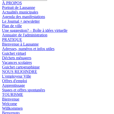
À PROPOS
Portrait de Lausanne
Actualités municipales
Agenda des manifestations
Le Journal + newsletter
Plan de ville
Une suggestion? – Boîte à idées virtuelle
Annuaire de l'administration
PRATIQUE
Bienvenue à Lausanne
Adresses, numéros et infos utiles
Guichet virtuel
Déchets ménagers
Vacances scolaires
Guichet cartographique
NOUS REJOINDRE
L'employeur Ville
Offres d'emploi
Apprentissage
Stages et offres spontanées
TOURISME
Bienvenue
Welcome
Willkommen
Benvenuto