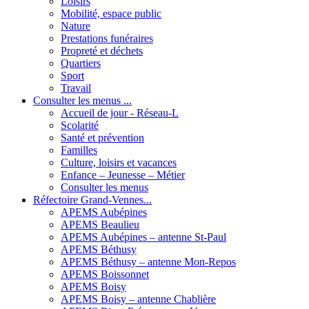
Loisirs
Mobilité, espace public
Nature
Prestations funéraires
Propreté et déchets
Quartiers
Sport
Travail
Consulter les menus ...
Accueil de jour - Réseau-L
Scolarité
Santé et prévention
Familles
Culture, loisirs et vacances
Enfance – Jeunesse – Métier
Consulter les menus
Réfectoire Grand-Vennes...
APEMS Aubépines
APEMS Beaulieu
APEMS Aubépines – antenne St-Paul
APEMS Béthusy
APEMS Béthusy – antenne Mon-Repos
APEMS Boissonnet
APEMS Boisy
APEMS Boisy – antenne Chablière