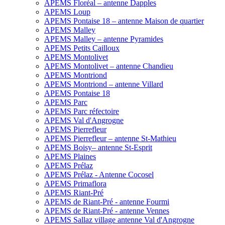
APEMS Floréal – antenne Dapples
APEMS Loup
APEMS Pontaise 18 – antenne Maison de quartier
APEMS Malley
APEMS Malley – antenne Pyramides
APEMS Petits Cailloux
APEMS Montolivet
APEMS Montolivet – antenne Chandieu
APEMS Montriond
APEMS Montriond – antenne Villard
APEMS Pontaise 18
APEMS Parc
APEMS Parc réfectoire
APEMS Val d'Angrogne
APEMS Pierrefleur
APEMS Pierrefleur – antenne St-Mathieu
APEMS Boisy– antenne St-Esprit
APEMS Plaines
APEMS Prélaz
APEMS Prélaz - Antenne Cocosel
APEMS Primaflora
APEMS Riant-Pré
APEMS de Riant-Pré - antenne Fourmi
APEMS de Riant-Pré - antenne Vennes
APEMS Sallaz village antenne Val d'Angrogne