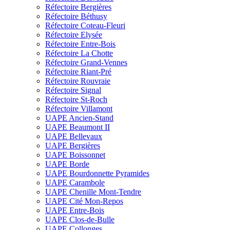
Réfectoire Bergières
Réfectoire Béthusy
Réfectoire Coteau-Fleuri
Réfectoire Elysée
Réfectoire Entre-Bois
Réfectoire La Chotte
Réfectoire Grand-Vennes
Réfectoire Riant-Pré
Réfectoire Rouvraie
Réfectoire Signal
Réfectoire St-Roch
Réfectoire Villamont
UAPE Ancien-Stand
UAPE Beaumont II
UAPE Bellevaux
UAPE Bergières
UAPE Boissonnet
UAPE Borde
UAPE Bourdonnette Pyramides
UAPE Carambole
UAPE Chenille Mont-Tendre
UAPE Cité Mon-Repos
UAPE Entre-Bois
UAPE Clos-de-Bulle
UAPE Collonges