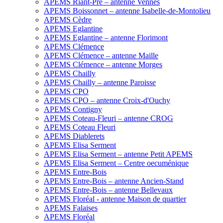
APEMS Riant-Pré – antenne Vennes
APEMS Boissonnet – antenne Isabelle-de-Montolieu
APEMS Cèdre
APEMS Eglantine
APEMS Eglantine – antenne Florimont
APEMS Clémence
APEMS Clémence – antenne Maille
APEMS Clémence – antenne Morges
APEMS Chailly
APEMS Chailly – antenne Paroisse
APEMS CPO
APEMS CPO – antenne Croix-d'Ouchy
APEMS Contigny
APEMS Coteau-Fleuri – antenne CROG
APEMS Coteau Fleuri
APEMS Diablerets
APEMS Elisa Serment
APEMS Elisa Serment – antenne Petit APEMS
APEMS Elisa Serment – Centre oecuménique
APEMS Entre-Bois
APEMS Entre-Bois – antenne Ancien-Stand
APEMS Entre-Bois – antenne Bellevaux
APEMS Floréal - antenne Maison de quartier
APEMS Falaises
APEMS Floréal