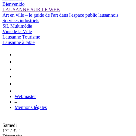
Bienvenido
LAUSANNE SUR LE WEB
Art en ville – le guide de l'art dans l'espace public lausannois
Services industriels
SiL Multimédia
Vins de la Ville
Lausanne Tourisme
Lausanne à table
Webmaster
–
Mentions légales
Samedi
17° / 32°