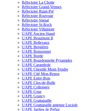
Réfectoire La Chotte
Réfectoire Grand-Vennes
Réfectoire Riant-Pré
Réfectoire Rouvraie
Réfectoire Signal
Réfectoire St-Roch
Réfectoire Villamont
UAPE Ancien-Stand
UAPE Beaumont II
UAPE Bellevaux
UAPE Bergières
UAPE Boissonnet
UAPE Borde
UAPE Bourdonnette Pyramides
UAPE Carambole
UAPE Chenille Mont-Tendre
UAPE Cité Mon-Repos
UAPE Entre-Bois
UAPE Clos-de-Bulle
UAPE Collonges
UAPE Cour
UAPE Grancy
UAPE Grattapaille
UAPE Grattapaille antenne Luciole
UAPE Jardins de Prélaz