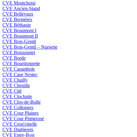
CVE Montchoisi
CVE Ancien-Stand
CVE Bellevaux
CVE Bergières
CVE Béthanie
CVE Beaumont I
CVE Beaumont II
CVE Bois-Gentil
CVE Bois-Gentil – Nurserie
CVE Boissonnet
CVE Borde
CVE Bourdonnette
CVE Carambole
CVE Case Nestec
CVE Chailly
CVE Chenille
CVE Cité
CVE Clochatte
CVE Clos-de-Bulle
CVE Collonges
CVE Cour Plaines
CVE Cour Primerose
CVE Croq'cinelle
CVE Diablerets
CVE Entre-Bois