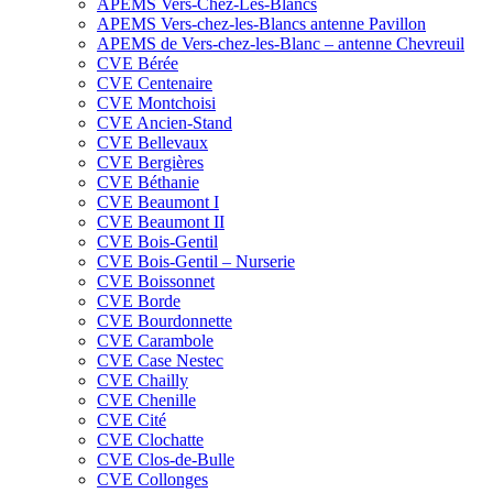
APEMS Vers-Chez-Les-Blancs
APEMS Vers-chez-les-Blancs antenne Pavillon
APEMS de Vers-chez-les-Blanc – antenne Chevreuil
CVE Bérée
CVE Centenaire
CVE Montchoisi
CVE Ancien-Stand
CVE Bellevaux
CVE Bergières
CVE Béthanie
CVE Beaumont I
CVE Beaumont II
CVE Bois-Gentil
CVE Bois-Gentil – Nurserie
CVE Boissonnet
CVE Borde
CVE Bourdonnette
CVE Carambole
CVE Case Nestec
CVE Chailly
CVE Chenille
CVE Cité
CVE Clochatte
CVE Clos-de-Bulle
CVE Collonges