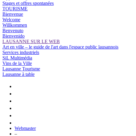
Stages et offres spontanées
TOURISME
Bienvenue
Welcome
Willkommen
Benvenuto
Bienvenido
LAUSANNE SUR LE WEB
Art en ville – le guide de l'art dans l'espace public lausannois
Services industriels
SiL Multimédia
Vins de la Ville
Lausanne Tourisme
Lausanne à table
Webmaster
–