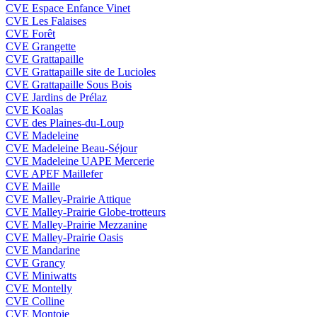
CVE Espace Enfance Vinet
CVE Les Falaises
CVE Forêt
CVE Grangette
CVE Grattapaille
CVE Grattapaille site de Lucioles
CVE Grattapaille Sous Bois
CVE Jardins de Prélaz
CVE Koalas
CVE des Plaines-du-Loup
CVE Madeleine
CVE Madeleine Beau-Séjour
CVE Madeleine UAPE Mercerie
CVE APEF Maillefer
CVE Maille
CVE Malley-Prairie Attique
CVE Malley-Prairie Globe-trotteurs
CVE Malley-Prairie Mezzanine
CVE Malley-Prairie Oasis
CVE Mandarine
CVE Grancy
CVE Miniwatts
CVE Montelly
CVE Colline
CVE Montoie