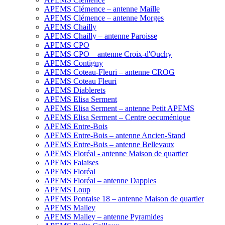
APEMS Clémence – antenne Maille
APEMS Clémence – antenne Morges
APEMS Chailly
APEMS Chailly – antenne Paroisse
APEMS CPO
APEMS CPO – antenne Croix-d'Ouchy
APEMS Contigny
APEMS Coteau-Fleuri – antenne CROG
APEMS Coteau Fleuri
APEMS Diablerets
APEMS Elisa Serment
APEMS Elisa Serment – antenne Petit APEMS
APEMS Elisa Serment – Centre oecuménique
APEMS Entre-Bois
APEMS Entre-Bois – antenne Ancien-Stand
APEMS Entre-Bois – antenne Bellevaux
APEMS Floréal - antenne Maison de quartier
APEMS Falaises
APEMS Floréal
APEMS Floréal – antenne Dapples
APEMS Loup
APEMS Pontaise 18 – antenne Maison de quartier
APEMS Malley
APEMS Malley – antenne Pyramides