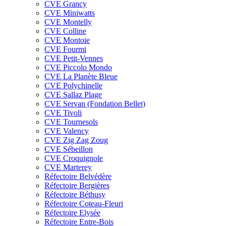
CVE Grancy
CVE Miniwatts
CVE Montelly
CVE Colline
CVE Montoie
CVE Fourmi
CVE Petit-Vennes
CVE Piccolo Mondo
CVE La Planète Bleue
CVE Polychinelle
CVE Sallaz Plage
CVE Servan (Fondation Bellet)
CVE Tivoli
CVE Tournesols
CVE Valency
CVE Zig Zag Zoug
CVE Sébeillon
CVE Croquignole
CVE Marterey
Réfectoire Belvédère
Réfectoire Bergières
Réfectoire Béthusy
Réfectoire Coteau-Fleuri
Réfectoire Elysée
Réfectoire Entre-Bois