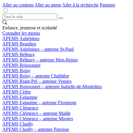
Aller au contenu
Aller au menu
Aller à la recherche
Partager
Enfance, jeunesse et scolarité
Consulter les menus
APEMS Aubépines
APEMS Beaulieu
APEMS Aubépines – antenne St-Paul
APEMS Béthusy
APEMS Béthusy – antenne Mon-Repos
APEMS Boissonnet
APEMS Boisy
APEMS Boisy – antenne Chablière
APEMS Riant-Pré – antenne Vennes
APEMS Boissonnet – antenne Isabelle-de-Montolieu
APEMS Cèdre
APEMS Eglantine
APEMS Eglantine – antenne Florimont
APEMS Clémence
APEMS Clémence – antenne Maille
APEMS Clémence – antenne Morges
APEMS Chailly
APEMS Chailly – antenne Paroisse