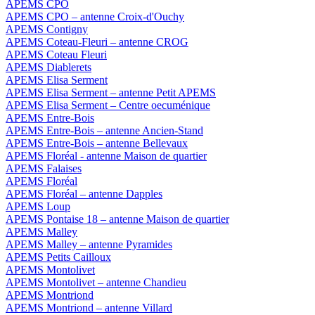
APEMS CPO
APEMS CPO – antenne Croix-d'Ouchy
APEMS Contigny
APEMS Coteau-Fleuri – antenne CROG
APEMS Coteau Fleuri
APEMS Diablerets
APEMS Elisa Serment
APEMS Elisa Serment – antenne Petit APEMS
APEMS Elisa Serment – Centre oecuménique
APEMS Entre-Bois
APEMS Entre-Bois – antenne Ancien-Stand
APEMS Entre-Bois – antenne Bellevaux
APEMS Floréal - antenne Maison de quartier
APEMS Falaises
APEMS Floréal
APEMS Floréal – antenne Dapples
APEMS Loup
APEMS Pontaise 18 – antenne Maison de quartier
APEMS Malley
APEMS Malley – antenne Pyramides
APEMS Petits Cailloux
APEMS Montolivet
APEMS Montolivet – antenne Chandieu
APEMS Montriond
APEMS Montriond – antenne Villard