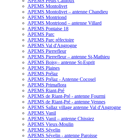
APEMS Petits Cailloux
APEMS Montolivet
APEMS Montolivet – antenne Chandieu
APEMS Montriond
APEMS Montriond – antenne Villard
APEMS Pontaise 18
APEMS Parc
APEMS Parc réfectoire
APEMS Val d'Angrogne
APEMS Pierrefleur
APEMS Pierrefleur – antenne St-Mathieu
APEMS Boisy– antenne St-Esprit
APEMS Plaines
APEMS Prélaz
APEMS Prélaz - Antenne Cocosel
APEMS Primaflora
APEMS Riant-Pré
APEMS de Riant-Pré - antenne Fourmi
APEMS de Riant-Pré - antenne Vennes
APEMS Sallaz village antenne Val d'Angrogne
APEMS Vanil
APEMS Vanil – antenne Chissiez
APEMS Vieux-Moulin
APEMS Sévelin
APEMS Sévelin - antenne Paroisse