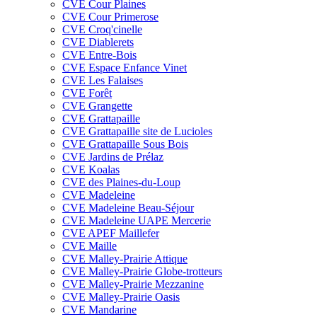
CVE Cour Plaines
CVE Cour Primerose
CVE Croq'cinelle
CVE Diablerets
CVE Entre-Bois
CVE Espace Enfance Vinet
CVE Les Falaises
CVE Forêt
CVE Grangette
CVE Grattapaille
CVE Grattapaille site de Lucioles
CVE Grattapaille Sous Bois
CVE Jardins de Prélaz
CVE Koalas
CVE des Plaines-du-Loup
CVE Madeleine
CVE Madeleine Beau-Séjour
CVE Madeleine UAPE Mercerie
CVE APEF Maillefer
CVE Maille
CVE Malley-Prairie Attique
CVE Malley-Prairie Globe-trotteurs
CVE Malley-Prairie Mezzanine
CVE Malley-Prairie Oasis
CVE Mandarine