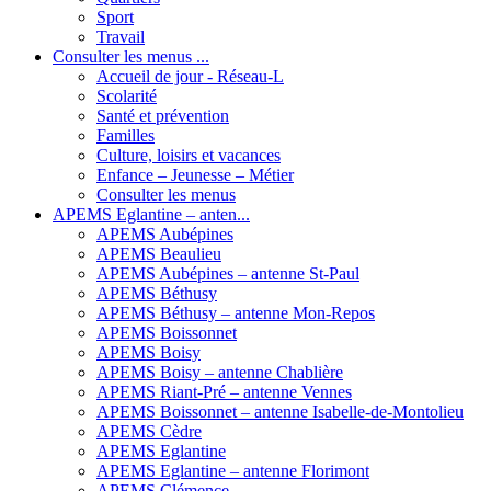
Sport
Travail
Consulter les menus ...
Accueil de jour - Réseau-L
Scolarité
Santé et prévention
Familles
Culture, loisirs et vacances
Enfance – Jeunesse – Métier
Consulter les menus
APEMS Eglantine – anten...
APEMS Aubépines
APEMS Beaulieu
APEMS Aubépines – antenne St-Paul
APEMS Béthusy
APEMS Béthusy – antenne Mon-Repos
APEMS Boissonnet
APEMS Boisy
APEMS Boisy – antenne Chablière
APEMS Riant-Pré – antenne Vennes
APEMS Boissonnet – antenne Isabelle-de-Montolieu
APEMS Cèdre
APEMS Eglantine
APEMS Eglantine – antenne Florimont
APEMS Clémence