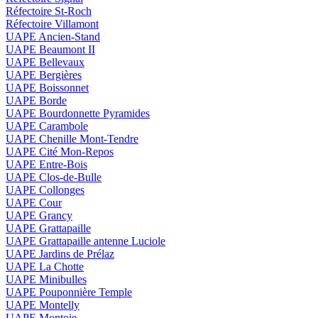
Réfectoire St-Roch
Réfectoire Villamont
UAPE Ancien-Stand
UAPE Beaumont II
UAPE Bellevaux
UAPE Bergières
UAPE Boissonnet
UAPE Borde
UAPE Bourdonnette Pyramides
UAPE Carambole
UAPE Chenille Mont-Tendre
UAPE Cité Mon-Repos
UAPE Entre-Bois
UAPE Clos-de-Bulle
UAPE Collonges
UAPE Cour
UAPE Grancy
UAPE Grattapaille
UAPE Grattapaille antenne Luciole
UAPE Jardins de Prélaz
UAPE La Chotte
UAPE Minibulles
UAPE Pouponnière Temple
UAPE Montelly
UAPE Montoie