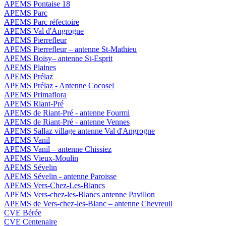
APEMS Pontaise 18
APEMS Parc
APEMS Parc réfectoire
APEMS Val d'Angrogne
APEMS Pierrefleur
APEMS Pierrefleur – antenne St-Mathieu
APEMS Boisy– antenne St-Esprit
APEMS Plaines
APEMS Prélaz
APEMS Prélaz - Antenne Cocosel
APEMS Primaflora
APEMS Riant-Pré
APEMS de Riant-Pré - antenne Fourmi
APEMS de Riant-Pré - antenne Vennes
APEMS Sallaz village antenne Val d'Angrogne
APEMS Vanil
APEMS Vanil – antenne Chissiez
APEMS Vieux-Moulin
APEMS Sévelin
APEMS Sévelin - antenne Paroisse
APEMS Vers-Chez-Les-Blancs
APEMS Vers-chez-les-Blancs antenne Pavillon
APEMS de Vers-chez-les-Blanc – antenne Chevreuil
CVE Bérée
CVE Centenaire