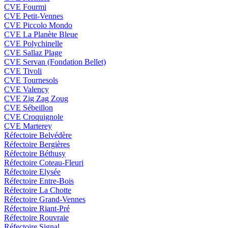
CVE Fourmi
CVE Petit-Vennes
CVE Piccolo Mondo
CVE La Planète Bleue
CVE Polychinelle
CVE Sallaz Plage
CVE Servan (Fondation Bellet)
CVE Tivoli
CVE Tournesols
CVE Valency
CVE Zig Zag Zoug
CVE Sébeillon
CVE Croquignole
CVE Marterey
Réfectoire Belvédère
Réfectoire Bergières
Réfectoire Béthusy
Réfectoire Coteau-Fleuri
Réfectoire Elysée
Réfectoire Entre-Bois
Réfectoire La Chotte
Réfectoire Grand-Vennes
Réfectoire Riant-Pré
Réfectoire Rouvraie
Réfectoire Signal