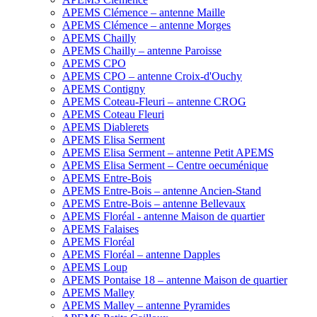
APEMS Clémence – antenne Maille
APEMS Clémence – antenne Morges
APEMS Chailly
APEMS Chailly – antenne Paroisse
APEMS CPO
APEMS CPO – antenne Croix-d'Ouchy
APEMS Contigny
APEMS Coteau-Fleuri – antenne CROG
APEMS Coteau Fleuri
APEMS Diablerets
APEMS Elisa Serment
APEMS Elisa Serment – antenne Petit APEMS
APEMS Elisa Serment – Centre oecuménique
APEMS Entre-Bois
APEMS Entre-Bois – antenne Ancien-Stand
APEMS Entre-Bois – antenne Bellevaux
APEMS Floréal - antenne Maison de quartier
APEMS Falaises
APEMS Floréal
APEMS Floréal – antenne Dapples
APEMS Loup
APEMS Pontaise 18 – antenne Maison de quartier
APEMS Malley
APEMS Malley – antenne Pyramides