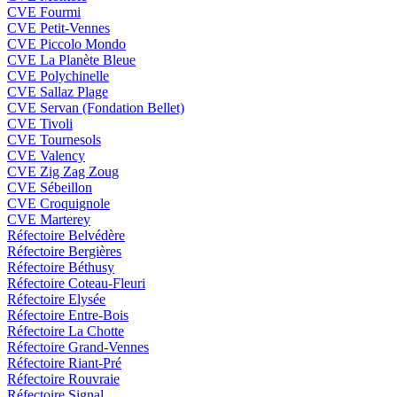
CVE Fourmi
CVE Petit-Vennes
CVE Piccolo Mondo
CVE La Planète Bleue
CVE Polychinelle
CVE Sallaz Plage
CVE Servan (Fondation Bellet)
CVE Tivoli
CVE Tournesols
CVE Valency
CVE Zig Zag Zoug
CVE Sébeillon
CVE Croquignole
CVE Marterey
Réfectoire Belvédère
Réfectoire Bergières
Réfectoire Béthusy
Réfectoire Coteau-Fleuri
Réfectoire Elysée
Réfectoire Entre-Bois
Réfectoire La Chotte
Réfectoire Grand-Vennes
Réfectoire Riant-Pré
Réfectoire Rouvraie
Réfectoire Signal