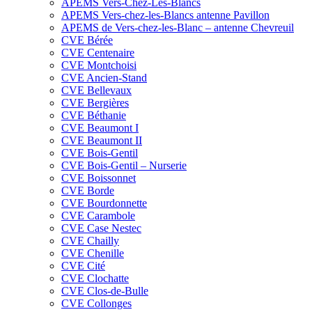
APEMS Vers-Chez-Les-Blancs
APEMS Vers-chez-les-Blancs antenne Pavillon
APEMS de Vers-chez-les-Blanc – antenne Chevreuil
CVE Bérée
CVE Centenaire
CVE Montchoisi
CVE Ancien-Stand
CVE Bellevaux
CVE Bergières
CVE Béthanie
CVE Beaumont I
CVE Beaumont II
CVE Bois-Gentil
CVE Bois-Gentil – Nurserie
CVE Boissonnet
CVE Borde
CVE Bourdonnette
CVE Carambole
CVE Case Nestec
CVE Chailly
CVE Chenille
CVE Cité
CVE Clochatte
CVE Clos-de-Bulle
CVE Collonges