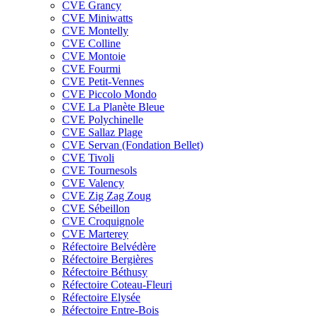
CVE Grancy
CVE Miniwatts
CVE Montelly
CVE Colline
CVE Montoie
CVE Fourmi
CVE Petit-Vennes
CVE Piccolo Mondo
CVE La Planète Bleue
CVE Polychinelle
CVE Sallaz Plage
CVE Servan (Fondation Bellet)
CVE Tivoli
CVE Tournesols
CVE Valency
CVE Zig Zag Zoug
CVE Sébeillon
CVE Croquignole
CVE Marterey
Réfectoire Belvédère
Réfectoire Bergières
Réfectoire Béthusy
Réfectoire Coteau-Fleuri
Réfectoire Elysée
Réfectoire Entre-Bois