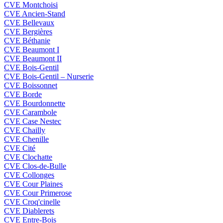
CVE Montchoisi
CVE Ancien-Stand
CVE Bellevaux
CVE Bergières
CVE Béthanie
CVE Beaumont I
CVE Beaumont II
CVE Bois-Gentil
CVE Bois-Gentil – Nurserie
CVE Boissonnet
CVE Borde
CVE Bourdonnette
CVE Carambole
CVE Case Nestec
CVE Chailly
CVE Chenille
CVE Cité
CVE Clochatte
CVE Clos-de-Bulle
CVE Collonges
CVE Cour Plaines
CVE Cour Primerose
CVE Croq'cinelle
CVE Diablerets
CVE Entre-Bois