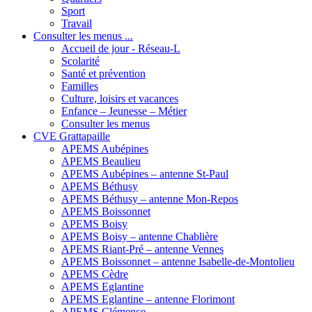
Sport
Travail
Consulter les menus ...
Accueil de jour - Réseau-L
Scolarité
Santé et prévention
Familles
Culture, loisirs et vacances
Enfance – Jeunesse – Métier
Consulter les menus
CVE Grattapaille
APEMS Aubépines
APEMS Beaulieu
APEMS Aubépines – antenne St-Paul
APEMS Béthusy
APEMS Béthusy – antenne Mon-Repos
APEMS Boissonnet
APEMS Boisy
APEMS Boisy – antenne Chablière
APEMS Riant-Pré – antenne Vennes
APEMS Boissonnet – antenne Isabelle-de-Montolieu
APEMS Cèdre
APEMS Eglantine
APEMS Eglantine – antenne Florimont
APEMS Clémence