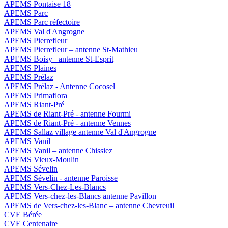
APEMS Pontaise 18
APEMS Parc
APEMS Parc réfectoire
APEMS Val d'Angrogne
APEMS Pierrefleur
APEMS Pierrefleur – antenne St-Mathieu
APEMS Boisy– antenne St-Esprit
APEMS Plaines
APEMS Prélaz
APEMS Prélaz - Antenne Cocosel
APEMS Primaflora
APEMS Riant-Pré
APEMS de Riant-Pré - antenne Fourmi
APEMS de Riant-Pré - antenne Vennes
APEMS Sallaz village antenne Val d'Angrogne
APEMS Vanil
APEMS Vanil – antenne Chissiez
APEMS Vieux-Moulin
APEMS Sévelin
APEMS Sévelin - antenne Paroisse
APEMS Vers-Chez-Les-Blancs
APEMS Vers-chez-les-Blancs antenne Pavillon
APEMS de Vers-chez-les-Blanc – antenne Chevreuil
CVE Bérée
CVE Centenaire