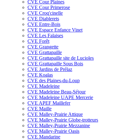
CVE Cour Plaines
CVE Cour Primerose
CVE Croq'cinelle
CVE Diablerets
CVE Entre-Bois
CVE Espace Enfance Vinet
CVE Les Falaises
CVE Forêt
CVE Grangette
CVE Grattapaille
CVE Grattapaille site de Lucioles
CVE Grattapaille Sous Bois
CVE Jardins de Prélaz
CVE Koalas
CVE des Plaines-du-Loup
CVE Madeleine
CVE Madeleine Beau-Séjour
CVE Madeleine UAPE Mercerie
CVE APEF Maillefer
CVE Maille
CVE Malley-Prairie Attique
CVE Malley-Prairie Globe-trotteurs
CVE Malley-Prairie Mezzanine
CVE Malley-Prairie Oasis
CVE Mandarine