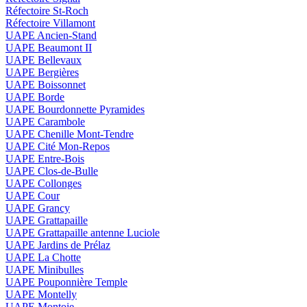
Réfectoire St-Roch
Réfectoire Villamont
UAPE Ancien-Stand
UAPE Beaumont II
UAPE Bellevaux
UAPE Bergières
UAPE Boissonnet
UAPE Borde
UAPE Bourdonnette Pyramides
UAPE Carambole
UAPE Chenille Mont-Tendre
UAPE Cité Mon-Repos
UAPE Entre-Bois
UAPE Clos-de-Bulle
UAPE Collonges
UAPE Cour
UAPE Grancy
UAPE Grattapaille
UAPE Grattapaille antenne Luciole
UAPE Jardins de Prélaz
UAPE La Chotte
UAPE Minibulles
UAPE Pouponnière Temple
UAPE Montelly
UAPE Montoie