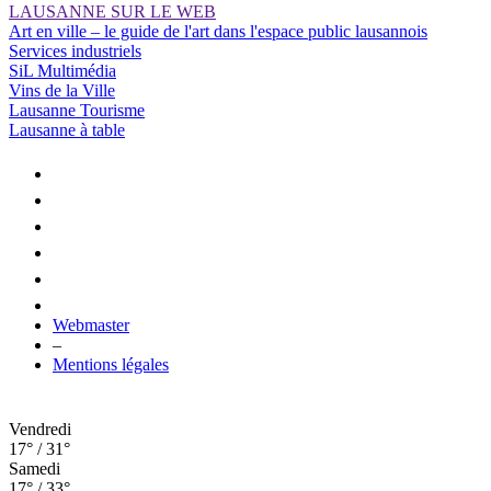
LAUSANNE SUR LE WEB
Art en ville – le guide de l'art dans l'espace public lausannois
Services industriels
SiL Multimédia
Vins de la Ville
Lausanne Tourisme
Lausanne à table
Webmaster
–
Mentions légales
Vendredi
17° / 31°
Samedi
17° / 33°