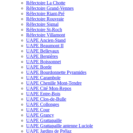
Réfectoire La Chotte
Réfectoire Grand-Vennes
Réfectoire Riant-Pré
Réfectoire Rouvraie
Réfectoire Signal
Réfectoire St-Roch
Réfectoire Villamont
UAPE Ancien-Stand
UAPE Beaumont II
UAPE Bellevaux
UAPE Bergières
UAPE Boissonnet
UAPE Borde
UAPE Bourdonnette Pyramides
UAPE Carambole
UAPE Chenille Mont-Tendre
UAPE Cité Mon-Repos
UAPE Entre-Bois
UAPE Clos-de-Bulle
UAPE Collonges
UAPE Cour
UAPE Grancy
UAPE Grattapaille
UAPE Grattapaille antenne Luciole
UAPE Jardins de Prélaz