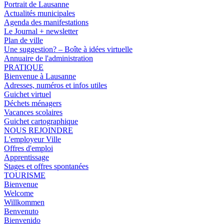
Portrait de Lausanne
Actualités municipales
Agenda des manifestations
Le Journal + newsletter
Plan de ville
Une suggestion? – Boîte à idées virtuelle
Annuaire de l'administration
PRATIQUE
Bienvenue à Lausanne
Adresses, numéros et infos utiles
Guichet virtuel
Déchets ménagers
Vacances scolaires
Guichet cartographique
NOUS REJOINDRE
L'employeur Ville
Offres d'emploi
Apprentissage
Stages et offres spontanées
TOURISME
Bienvenue
Welcome
Willkommen
Benvenuto
Bienvenido