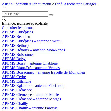
Aller au contenu
Aller au menu
Aller à la recherche
Partager
Enfance, jeunesse et scolarité
Consulter les menus
APEMS Aubépines
APEMS Beaulieu
APEMS Aubépines – antenne St-Paul
APEMS Béthusy
APEMS Béthusy – antenne Mon-Repos
APEMS Boissonnet
APEMS Boisy
APEMS Boisy – antenne Chablière
APEMS Riant-Pré – antenne Vennes
APEMS Boissonnet – antenne Isabelle-de-Montolieu
APEMS Cèdre
APEMS Eglantine
APEMS Eglantine – antenne Florimont
APEMS Clémence
APEMS Clémence – antenne Maille
APEMS Clémence – antenne Morges
APEMS Chailly
APEMS Chailly – antenne Paroisse