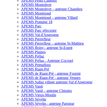
APEMS Petits Cailloux
APEMS Montolivet
APEMS Montolivet – antenne Chandieu
APEMS Montriond
APEMS Montriond – antenne Villard
APEMS Pontaise 18
APEMS Parc
APEMS Parc réfectoire
APEMS Val d'Angrogne
APEMS Pierrefleur
APEMS Pierrefleur – antenne St-Mathieu
APEMS Boisy– antenne St-Esprit
APEMS Plaines
APEMS Prélaz
APEMS Prélaz - Antenne Cocosel
APEMS Primaflora
APEMS Riant-Pré
APEMS de Riant-Pré - antenne Fourmi
APEMS de Riant-Pré - antenne Vennes
APEMS Sallaz village antenne Val d'Angrogne
APEMS Vanil
APEMS Vanil – antenne Chissiez
APEMS Vieux-Moulin
APEMS Sévelin
APEMS Sévelin - antenne Paroisse