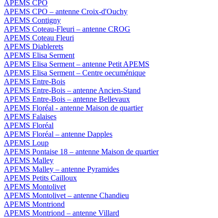
APEMS CPO
APEMS CPO – antenne Croix-d'Ouchy
APEMS Contigny
APEMS Coteau-Fleuri – antenne CROG
APEMS Coteau Fleuri
APEMS Diablerets
APEMS Elisa Serment
APEMS Elisa Serment – antenne Petit APEMS
APEMS Elisa Serment – Centre oecuménique
APEMS Entre-Bois
APEMS Entre-Bois – antenne Ancien-Stand
APEMS Entre-Bois – antenne Bellevaux
APEMS Floréal - antenne Maison de quartier
APEMS Falaises
APEMS Floréal
APEMS Floréal – antenne Dapples
APEMS Loup
APEMS Pontaise 18 – antenne Maison de quartier
APEMS Malley
APEMS Malley – antenne Pyramides
APEMS Petits Cailloux
APEMS Montolivet
APEMS Montolivet – antenne Chandieu
APEMS Montriond
APEMS Montriond – antenne Villard