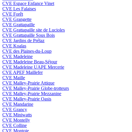
CVE Espace Enfance Vinet
CVE Les Falaises
CVE Forêt
CVE Grangette
CVE Grattapaille
CVE Grattapaille site de Lucioles
CVE Grattapaille Sous Bois
CVE Jardins de Prélaz
CVE Koalas
CVE des Plaines-du-Loup
CVE Madeleine
CVE Madeleine Beau-Séjour
CVE Madeleine UAPE Mercerie
CVE APEF Maillefer
CVE Maille
CVE Malley-Prairie Attique
CVE Malley-Prairie Globe-trotteurs
CVE Malley-Prairie Mezzanine
CVE Malley-Prairie Oasis
CVE Mandarine
CVE Grancy
CVE Miniwatts
CVE Montelly
CVE Colline
CVE Montoie