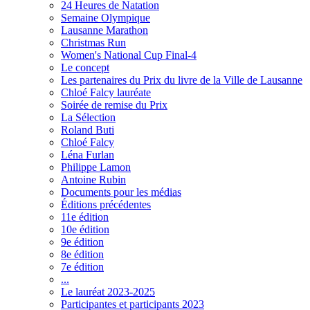
24 Heures de Natation
Semaine Olympique
Lausanne Marathon
Christmas Run
Women's National Cup Final-4
Le concept
Les partenaires du Prix du livre de la Ville de Lausanne
Chloé Falcy lauréate
Soirée de remise du Prix
La Sélection
Roland Buti
Chloé Falcy
Léna Furlan
Philippe Lamon
Antoine Rubin
Documents pour les médias
Éditions précédentes
11e édition
10e édition
9e édition
8e édition
7e édition
...
Le lauréat 2023-2025
Participantes et participants 2023