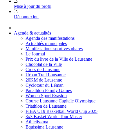
Mise à jour du profil
Déconnexion
Agenda & actualités
Agenda des manifestations
Actualités municipales
Manifestations sportives phares
Le Journal
Prix du livre de la Ville de Lausanne
Chocolat de la Ville
Cross de Lausanne
Urban Trail Lausanne
20KM de Lausanne
Cyclotour du Léman
Panathlon Family Games
Women Sport Evasion
Course Lausanne Capitale Olympique
Triathlon de Lausanne
FIBA U19 Basketball World Cup 2025
3x3 Basket World Tour Master
Athletissima
Equissima Lausanne