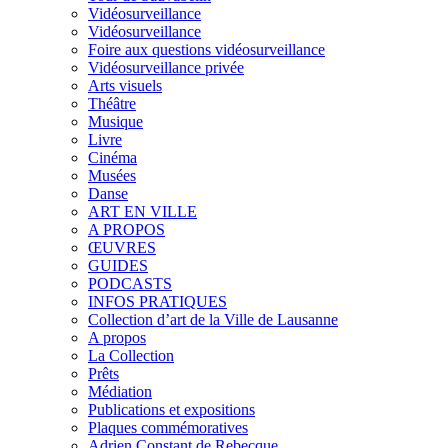
Vidéosurveillance
Vidéosurveillance
Foire aux questions vidéosurveillance
Vidéosurveillance privée
Arts visuels
Théâtre
Musique
Livre
Cinéma
Musées
Danse
ART EN VILLE
A PROPOS
ŒUVRES
GUIDES
PODCASTS
INFOS PRATIQUES
Collection d’art de la Ville de Lausanne
A propos
La Collection
Prêts
Médiation
Publications et expositions
Plaques commémoratives
Adrien Constant de Rebecque