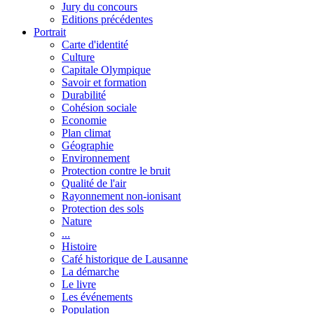
Jury du concours
Editions précédentes
Portrait
Carte d'identité
Culture
Capitale Olympique
Savoir et formation
Durabilité
Cohésion sociale
Economie
Plan climat
Géographie
Environnement
Protection contre le bruit
Qualité de l'air
Rayonnement non-ionisant
Protection des sols
Nature
...
Histoire
Café historique de Lausanne
La démarche
Le livre
Les événements
Population