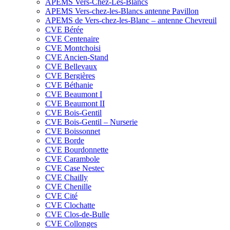
APEMS Vers-Chez-Les-Blancs
APEMS Vers-chez-les-Blancs antenne Pavillon
APEMS de Vers-chez-les-Blanc – antenne Chevreuil
CVE Bérée
CVE Centenaire
CVE Montchoisi
CVE Ancien-Stand
CVE Bellevaux
CVE Bergières
CVE Béthanie
CVE Beaumont I
CVE Beaumont II
CVE Bois-Gentil
CVE Bois-Gentil – Nurserie
CVE Boissonnet
CVE Borde
CVE Bourdonnette
CVE Carambole
CVE Case Nestec
CVE Chailly
CVE Chenille
CVE Cité
CVE Clochatte
CVE Clos-de-Bulle
CVE Collonges