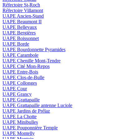
Réfectoire St-Roch
Réfectoire Villamont
UAPE Ancien-Stand
UAPE Beaumont II
UAPE Bellevaux
UAPE Bergières
UAPE Boissonnet
UAPE Borde
UAPE Bourdonnette Pyramides
UAPE Carambole
UAPE Chenille Mont-Tendre
UAPE Cité Mon-Repos
UAPE Entre-Bois
UAPE Clos-de-Bulle
UAPE Collonges
UAPE Cour
UAPE Grancy
UAPE Grattapaille
UAPE Grattapaille antenne Luciole
UAPE Jardins de Prélaz
UAPE La Chotte
UAPE Minibulles
UAPE Pouponnière Temple
UAPE Montelly
UAPE Montoie