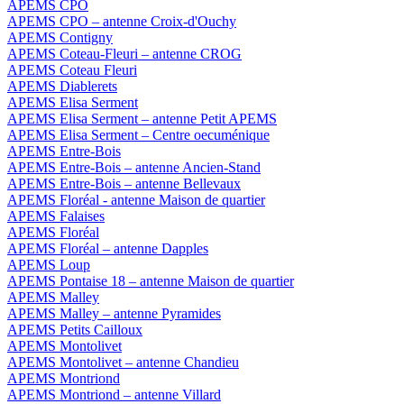
APEMS CPO
APEMS CPO – antenne Croix-d'Ouchy
APEMS Contigny
APEMS Coteau-Fleuri – antenne CROG
APEMS Coteau Fleuri
APEMS Diablerets
APEMS Elisa Serment
APEMS Elisa Serment – antenne Petit APEMS
APEMS Elisa Serment – Centre oecuménique
APEMS Entre-Bois
APEMS Entre-Bois – antenne Ancien-Stand
APEMS Entre-Bois – antenne Bellevaux
APEMS Floréal - antenne Maison de quartier
APEMS Falaises
APEMS Floréal
APEMS Floréal – antenne Dapples
APEMS Loup
APEMS Pontaise 18 – antenne Maison de quartier
APEMS Malley
APEMS Malley – antenne Pyramides
APEMS Petits Cailloux
APEMS Montolivet
APEMS Montolivet – antenne Chandieu
APEMS Montriond
APEMS Montriond – antenne Villard