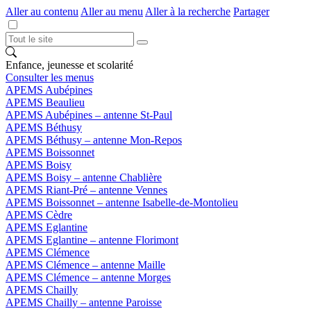
Aller au contenu
Aller au menu
Aller à la recherche
Partager
Enfance, jeunesse et scolarité
Consulter les menus
APEMS Aubépines
APEMS Beaulieu
APEMS Aubépines – antenne St-Paul
APEMS Béthusy
APEMS Béthusy – antenne Mon-Repos
APEMS Boissonnet
APEMS Boisy
APEMS Boisy – antenne Chablière
APEMS Riant-Pré – antenne Vennes
APEMS Boissonnet – antenne Isabelle-de-Montolieu
APEMS Cèdre
APEMS Eglantine
APEMS Eglantine – antenne Florimont
APEMS Clémence
APEMS Clémence – antenne Maille
APEMS Clémence – antenne Morges
APEMS Chailly
APEMS Chailly – antenne Paroisse