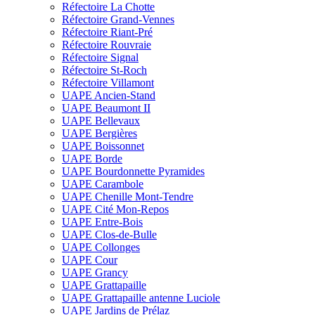
Réfectoire La Chotte
Réfectoire Grand-Vennes
Réfectoire Riant-Pré
Réfectoire Rouvraie
Réfectoire Signal
Réfectoire St-Roch
Réfectoire Villamont
UAPE Ancien-Stand
UAPE Beaumont II
UAPE Bellevaux
UAPE Bergières
UAPE Boissonnet
UAPE Borde
UAPE Bourdonnette Pyramides
UAPE Carambole
UAPE Chenille Mont-Tendre
UAPE Cité Mon-Repos
UAPE Entre-Bois
UAPE Clos-de-Bulle
UAPE Collonges
UAPE Cour
UAPE Grancy
UAPE Grattapaille
UAPE Grattapaille antenne Luciole
UAPE Jardins de Prélaz