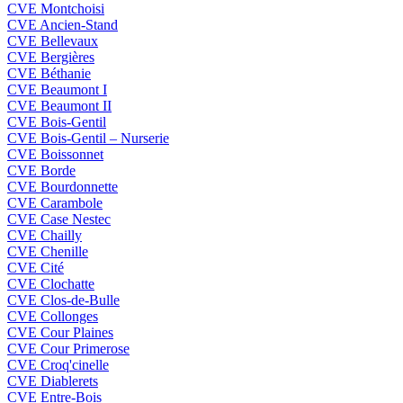
CVE Montchoisi
CVE Ancien-Stand
CVE Bellevaux
CVE Bergières
CVE Béthanie
CVE Beaumont I
CVE Beaumont II
CVE Bois-Gentil
CVE Bois-Gentil – Nurserie
CVE Boissonnet
CVE Borde
CVE Bourdonnette
CVE Carambole
CVE Case Nestec
CVE Chailly
CVE Chenille
CVE Cité
CVE Clochatte
CVE Clos-de-Bulle
CVE Collonges
CVE Cour Plaines
CVE Cour Primerose
CVE Croq'cinelle
CVE Diablerets
CVE Entre-Bois