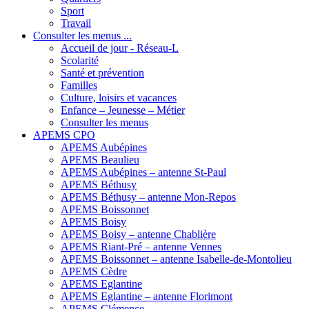
Sport
Travail
Consulter les menus ...
Accueil de jour - Réseau-L
Scolarité
Santé et prévention
Familles
Culture, loisirs et vacances
Enfance – Jeunesse – Métier
Consulter les menus
APEMS CPO
APEMS Aubépines
APEMS Beaulieu
APEMS Aubépines – antenne St-Paul
APEMS Béthusy
APEMS Béthusy – antenne Mon-Repos
APEMS Boissonnet
APEMS Boisy
APEMS Boisy – antenne Chablière
APEMS Riant-Pré – antenne Vennes
APEMS Boissonnet – antenne Isabelle-de-Montolieu
APEMS Cèdre
APEMS Eglantine
APEMS Eglantine – antenne Florimont
APEMS Clémence