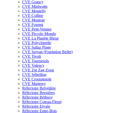
CVE Grancy
CVE Miniwatts
CVE Montelly
CVE Colline
CVE Montoie
CVE Fourmi
CVE Petit-Vennes
CVE Piccolo Mondo
CVE La Planète Bleue
CVE Polychinelle
CVE Sallaz Plage
CVE Servan (Fondation Bellet)
CVE Tivoli
CVE Tournesols
CVE Valency
CVE Zig Zag Zoug
CVE Sébeillon
CVE Croquignole
CVE Marterey
Réfectoire Belvédère
Réfectoire Bergières
Réfectoire Béthusy
Réfectoire Coteau-Fleuri
Réfectoire Elysée
Réfectoire Entre-Bois