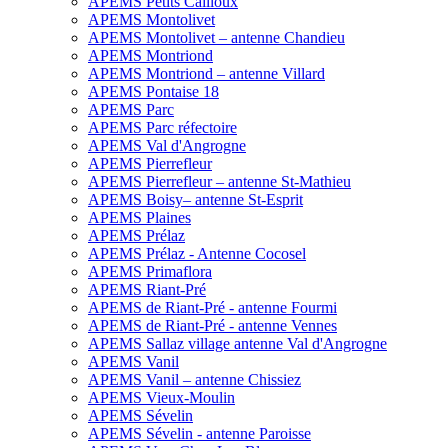
APEMS Petits Cailloux
APEMS Montolivet
APEMS Montolivet – antenne Chandieu
APEMS Montriond
APEMS Montriond – antenne Villard
APEMS Pontaise 18
APEMS Parc
APEMS Parc réfectoire
APEMS Val d'Angrogne
APEMS Pierrefleur
APEMS Pierrefleur – antenne St-Mathieu
APEMS Boisy– antenne St-Esprit
APEMS Plaines
APEMS Prélaz
APEMS Prélaz - Antenne Cocosel
APEMS Primaflora
APEMS Riant-Pré
APEMS de Riant-Pré - antenne Fourmi
APEMS de Riant-Pré - antenne Vennes
APEMS Sallaz village antenne Val d'Angrogne
APEMS Vanil
APEMS Vanil – antenne Chissiez
APEMS Vieux-Moulin
APEMS Sévelin
APEMS Sévelin - antenne Paroisse