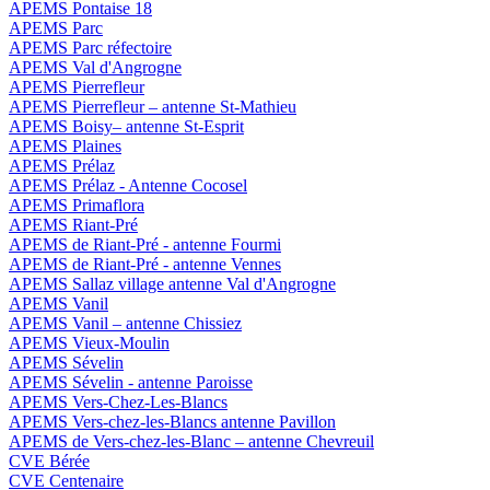
APEMS Pontaise 18
APEMS Parc
APEMS Parc réfectoire
APEMS Val d'Angrogne
APEMS Pierrefleur
APEMS Pierrefleur – antenne St-Mathieu
APEMS Boisy– antenne St-Esprit
APEMS Plaines
APEMS Prélaz
APEMS Prélaz - Antenne Cocosel
APEMS Primaflora
APEMS Riant-Pré
APEMS de Riant-Pré - antenne Fourmi
APEMS de Riant-Pré - antenne Vennes
APEMS Sallaz village antenne Val d'Angrogne
APEMS Vanil
APEMS Vanil – antenne Chissiez
APEMS Vieux-Moulin
APEMS Sévelin
APEMS Sévelin - antenne Paroisse
APEMS Vers-Chez-Les-Blancs
APEMS Vers-chez-les-Blancs antenne Pavillon
APEMS de Vers-chez-les-Blanc – antenne Chevreuil
CVE Bérée
CVE Centenaire