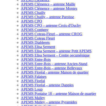
APEMS Clémence – antenne Maille
APEMS Clémence – antenne Morges
APEMS Chailly
APEMS Chailly – antenne Paroisse
APEMS CPO
APEMS CPO – antenne Croix-d'Ouchy
APEMS Contigny
APEMS Coteau-Fleuri – antenne CROG
APEMS Coteau Fleuri
APEMS Diablerets
APEMS Elisa Serment
APEMS Elisa Serment – antenne Petit APEMS
APEMS Elisa Serment – Centre oecuménique
APEMS Entre-Bois
APEMS Entre-Bois – antenne Ancien-Stand
APEMS Entre-Bois – antenne Bellevaux
APEMS Floréal - antenne Maison de quartier
APEMS Falaises
APEMS Floréal
APEMS Floréal – antenne Dapples
APEMS Loup
APEMS Pontaise 18 – antenne Maison de quartier
APEMS Malley
APEMS Malley – antenne Pyramides