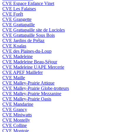
CVE Espace Enfance Vinet
CVE Les Falaises
CVE Forêt
CVE Grangette
CVE Grattapaille
CVE Grattapaille site de Lucioles
CVE Grattapaille Sous Bois
CVE Jardins de Prélaz
CVE Koalas
CVE des Plaines-du-Loup
CVE Madeleine
CVE Madeleine Beau-Séjour
CVE Madeleine UAPE Mercerie
CVE APEF Maillefer
CVE Maille
CVE Malley-Prairie Attique
CVE Malley-Prairie Globe-trotteurs
CVE Malley-Prairie Mezzanine
CVE Malley-Prairie Oasis
CVE Mandarine
CVE Grancy
CVE Miniwatts
CVE Montelly
CVE Colline
CVE Montoie