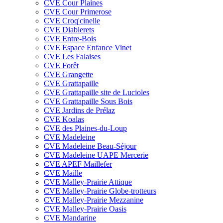
CVE Cour Plaines
CVE Cour Primerose
CVE Croq'cinelle
CVE Diablerets
CVE Entre-Bois
CVE Espace Enfance Vinet
CVE Les Falaises
CVE Forêt
CVE Grangette
CVE Grattapaille
CVE Grattapaille site de Lucioles
CVE Grattapaille Sous Bois
CVE Jardins de Prélaz
CVE Koalas
CVE des Plaines-du-Loup
CVE Madeleine
CVE Madeleine Beau-Séjour
CVE Madeleine UAPE Mercerie
CVE APEF Maillefer
CVE Maille
CVE Malley-Prairie Attique
CVE Malley-Prairie Globe-trotteurs
CVE Malley-Prairie Mezzanine
CVE Malley-Prairie Oasis
CVE Mandarine