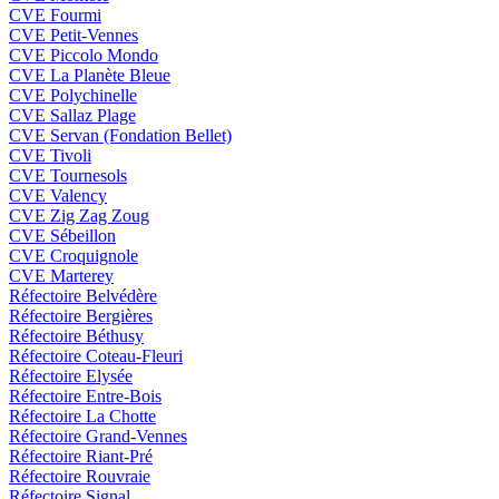
CVE Fourmi
CVE Petit-Vennes
CVE Piccolo Mondo
CVE La Planète Bleue
CVE Polychinelle
CVE Sallaz Plage
CVE Servan (Fondation Bellet)
CVE Tivoli
CVE Tournesols
CVE Valency
CVE Zig Zag Zoug
CVE Sébeillon
CVE Croquignole
CVE Marterey
Réfectoire Belvédère
Réfectoire Bergières
Réfectoire Béthusy
Réfectoire Coteau-Fleuri
Réfectoire Elysée
Réfectoire Entre-Bois
Réfectoire La Chotte
Réfectoire Grand-Vennes
Réfectoire Riant-Pré
Réfectoire Rouvraie
Réfectoire Signal