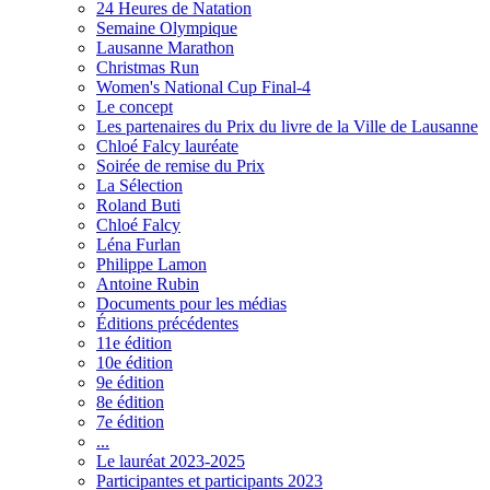
24 Heures de Natation
Semaine Olympique
Lausanne Marathon
Christmas Run
Women's National Cup Final-4
Le concept
Les partenaires du Prix du livre de la Ville de Lausanne
Chloé Falcy lauréate
Soirée de remise du Prix
La Sélection
Roland Buti
Chloé Falcy
Léna Furlan
Philippe Lamon
Antoine Rubin
Documents pour les médias
Éditions précédentes
11e édition
10e édition
9e édition
8e édition
7e édition
...
Le lauréat 2023-2025
Participantes et participants 2023