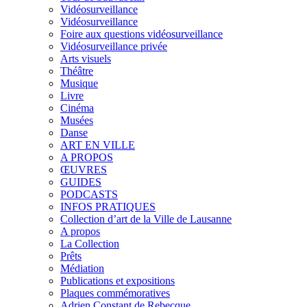
Vidéosurveillance
Vidéosurveillance
Foire aux questions vidéosurveillance
Vidéosurveillance privée
Arts visuels
Théâtre
Musique
Livre
Cinéma
Musées
Danse
ART EN VILLE
A PROPOS
ŒUVRES
GUIDES
PODCASTS
INFOS PRATIQUES
Collection d’art de la Ville de Lausanne
A propos
La Collection
Prêts
Médiation
Publications et expositions
Plaques commémoratives
Adrien Constant de Rebecque