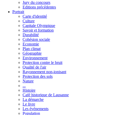
Jury du concours
Editions précédentes
Portrait
Carte d'identité
Culture
Capitale Olympique
Savoir et formation
Durabilité
Cohésion sociale
Economie
Plan climat
Géographie
Environnement
Protection contre le bruit
Qualité de l'air
Rayonnement non-ionisant
Protection des sols
Nature
...
Histoire
Café historique de Lausanne
La démarche
Le livre
Les événements
Population