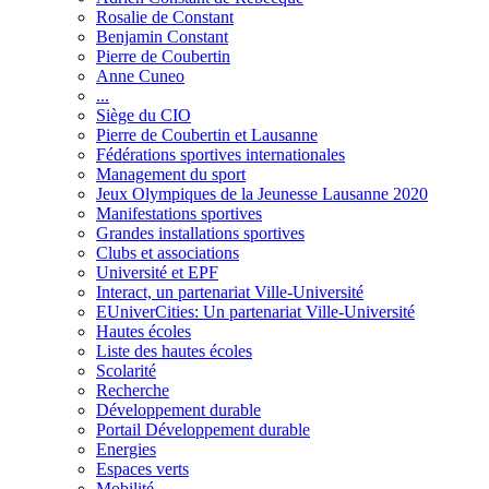
Rosalie de Constant
Benjamin Constant
Pierre de Coubertin
Anne Cuneo
...
Siège du CIO
Pierre de Coubertin et Lausanne
Fédérations sportives internationales
Management du sport
Jeux Olympiques de la Jeunesse Lausanne 2020
Manifestations sportives
Grandes installations sportives
Clubs et associations
Université et EPF
Interact, un partenariat Ville-Université
EUniverCities: Un partenariat Ville-Université
Hautes écoles
Liste des hautes écoles
Scolarité
Recherche
Développement durable
Portail Développement durable
Energies
Espaces verts
Mobilité