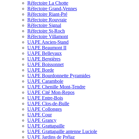
Réfectoire La Chotte
Réfectoire Grand-Vennes
Réfectoire Riant-Pré
Réfectoire Rouvraie
Réfectoire Signal
Réfectoire St-Roch
Réfectoire Villamont
UAPE Ancien-Stand
UAPE Beaumont II
UAPE Bellevaux
UAPE Bergières
UAPE Boissonnet
UAPE Borde
UAPE Bourdonnette Pyramides
UAPE Carambole
UAPE Chenille Mont-Tendre
UAPE Cité Mon-Repos
UAPE Entre-Bois
UAPE Clos-de-Bulle
UAPE Collonges
UAPE Cour
UAPE Grancy
UAPE Grattapaille
UAPE Grattapaille antenne Luciole
UAPE Jardins de Prélaz