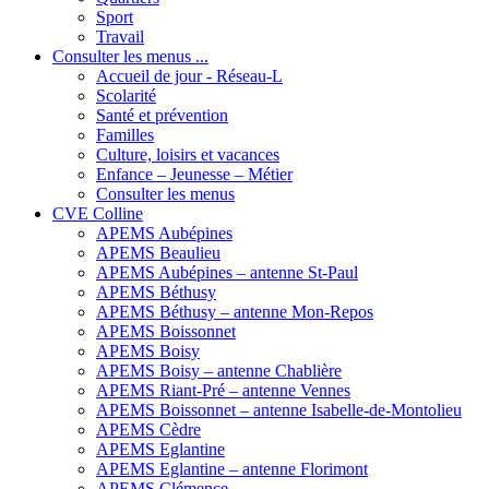
Sport
Travail
Consulter les menus ...
Accueil de jour - Réseau-L
Scolarité
Santé et prévention
Familles
Culture, loisirs et vacances
Enfance – Jeunesse – Métier
Consulter les menus
CVE Colline
APEMS Aubépines
APEMS Beaulieu
APEMS Aubépines – antenne St-Paul
APEMS Béthusy
APEMS Béthusy – antenne Mon-Repos
APEMS Boissonnet
APEMS Boisy
APEMS Boisy – antenne Chablière
APEMS Riant-Pré – antenne Vennes
APEMS Boissonnet – antenne Isabelle-de-Montolieu
APEMS Cèdre
APEMS Eglantine
APEMS Eglantine – antenne Florimont
APEMS Clémence