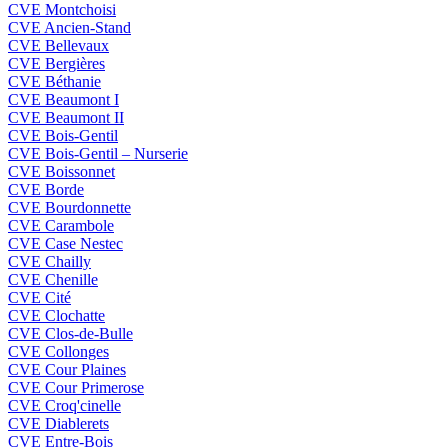
CVE Montchoisi
CVE Ancien-Stand
CVE Bellevaux
CVE Bergières
CVE Béthanie
CVE Beaumont I
CVE Beaumont II
CVE Bois-Gentil
CVE Bois-Gentil – Nurserie
CVE Boissonnet
CVE Borde
CVE Bourdonnette
CVE Carambole
CVE Case Nestec
CVE Chailly
CVE Chenille
CVE Cité
CVE Clochatte
CVE Clos-de-Bulle
CVE Collonges
CVE Cour Plaines
CVE Cour Primerose
CVE Croq'cinelle
CVE Diablerets
CVE Entre-Bois