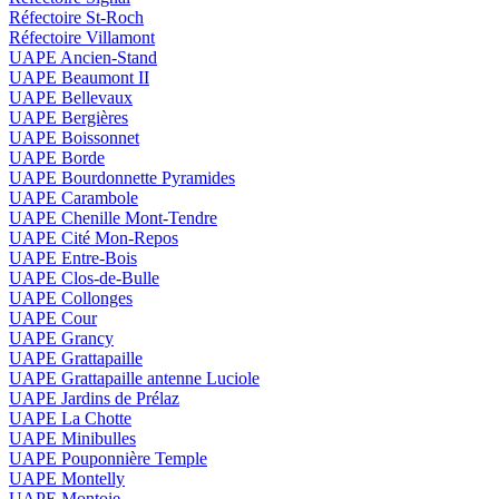
Réfectoire St-Roch
Réfectoire Villamont
UAPE Ancien-Stand
UAPE Beaumont II
UAPE Bellevaux
UAPE Bergières
UAPE Boissonnet
UAPE Borde
UAPE Bourdonnette Pyramides
UAPE Carambole
UAPE Chenille Mont-Tendre
UAPE Cité Mon-Repos
UAPE Entre-Bois
UAPE Clos-de-Bulle
UAPE Collonges
UAPE Cour
UAPE Grancy
UAPE Grattapaille
UAPE Grattapaille antenne Luciole
UAPE Jardins de Prélaz
UAPE La Chotte
UAPE Minibulles
UAPE Pouponnière Temple
UAPE Montelly
UAPE Montoie