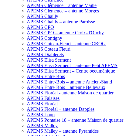
APEMS Clémence – antenne Maille
APEMS Clémence – antenne Morges
APEMS Chailly
APEMS Chailly – antenne Paroisse
APEMS CPO
APEMS CPO – antenne Croix-d'Ouchy
APEMS Contigny
APEMS Coteau-Fleuri – antenne CROG
APEMS Coteau Fleuri
APEMS Diablerets
APEMS Elisa Serment
APEMS Elisa Serment – antenne Petit APEMS
APEMS Elisa Serment – Centre oecuménique
APEMS Entre-Bois
APEMS Entre-Bois – antenne Ancien-Stand
APEMS Entre-Bois – antenne Bellevaux
APEMS Floréal - antenne Maison de quartier
APEMS Falaises
APEMS Floréal
APEMS Floréal – antenne Dapples
APEMS Loup
APEMS Pontaise 18 – antenne Maison de quartier
APEMS Malley
APEMS Malley – antenne Pyramides