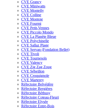
CVE Grancy
CVE Miniwatts
CVE Montelly
CVE Colline
CVE Montoie
CVE Fourmi
CVE Petit-Vennes
CVE Piccolo Mondo
CVE La Planète Bleue
CVE Polychinelle
CVE Sallaz Plage
CVE Servan (Fondation Bellet)
CVE Tivoli
CVE Tournesols
CVE Valency
CVE Zig Zag Zoug
CVE Sébeillon
CVE Croquignole
CVE Marterey
Réfectoire Belvédère
Réfectoire Bergières
Réfectoire Béthusy
Réfectoire Coteau-Fleuri
Réfectoire Elysée
Réfectoire Entre-Bois