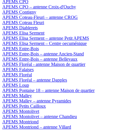
APEMS CPO
APEMS CPO – antenne Croix-d'Ouchy
APEMS Contigny
APEMS Coteau-Fleuri – antenne CROG
APEMS Coteau Fleuri
APEMS Diablerets
APEMS Elisa Serment
APEMS Elisa Serment – antenne Petit APEMS
APEMS Elisa Serment – Centre oecuménique
APEMS Entre-Bois
APEMS Entre-Bois – antenne Ancien-Stand
APEMS Entre-Bois – antenne Bellevaux
APEMS Floréal - antenne Maison de quartier
APEMS Falaises
APEMS Floréal
APEMS Floréal – antenne Dapples
APEMS Loup
APEMS Pontaise 18 – antenne Maison de quartier
APEMS Malley
APEMS Malley – antenne Pyramides
APEMS Petits Cailloux
APEMS Montolivet
APEMS Montolivet – antenne Chandieu
APEMS Montriond
APEMS Montriond – antenne Villard