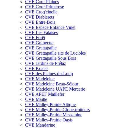
CVE Cour Plaines
CVE Cour Primerose
CVE Croq'cinelle
CVE Diablerets
CVE Entre-Bois
CVE Espace Enfance Vinet
CVE Les Falaises
CVE Forêt
CVE Grangette
CVE Grattapaille
CVE Grattapaille site de Lucioles
CVE Grattapaille Sous Bois
CVE Jardins de Prélaz
CVE Koalas
CVE des Plaines-du-Loup
CVE Madeleine
CVE Madeleine Beau-Séjour
CVE Madeleine UAPE Mercerie
CVE APEF Maillefer
CVE Maille
CVE Malley-Prairie Attique
CVE Malley-Prairie Globe-trotteurs
CVE Malley-Prairie Mezzanine
CVE Malley-Prairie Oasis
CVE Mandarine