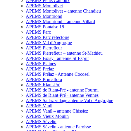
APEMS Petits Cailloux
APEMS Montolivet
APEMS Montolivet – antenne Chandieu
APEMS Montriond
APEMS Montriond – antenne Villard
APEMS Pontaise 18
APEMS Parc
APEMS Parc réfectoire
APEMS Val d'Angrogne
APEMS Pierrefleur
APEMS Pierrefleur – antenne St-Mathieu
APEMS Boisy– antenne St-Esprit
APEMS Plaines
APEMS Prélaz
APEMS Prélaz - Antenne Cocosel
APEMS Primaflora
APEMS Riant-Pré
APEMS de Riant-Pré - antenne Fourmi
APEMS de Riant-Pré - antenne Vennes
APEMS Sallaz village antenne Val d'Angrogne
APEMS Vanil
APEMS Vanil – antenne Chissiez
APEMS Vieux-Moulin
APEMS Sévelin
APEMS Sévelin - antenne Paroisse