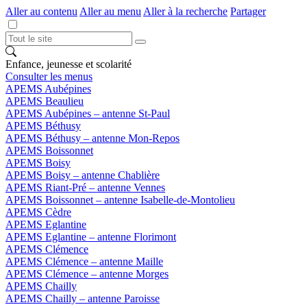
Aller au contenu
Aller au menu
Aller à la recherche
Partager
Enfance, jeunesse et scolarité
Consulter les menus
APEMS Aubépines
APEMS Beaulieu
APEMS Aubépines – antenne St-Paul
APEMS Béthusy
APEMS Béthusy – antenne Mon-Repos
APEMS Boissonnet
APEMS Boisy
APEMS Boisy – antenne Chablière
APEMS Riant-Pré – antenne Vennes
APEMS Boissonnet – antenne Isabelle-de-Montolieu
APEMS Cèdre
APEMS Eglantine
APEMS Eglantine – antenne Florimont
APEMS Clémence
APEMS Clémence – antenne Maille
APEMS Clémence – antenne Morges
APEMS Chailly
APEMS Chailly – antenne Paroisse