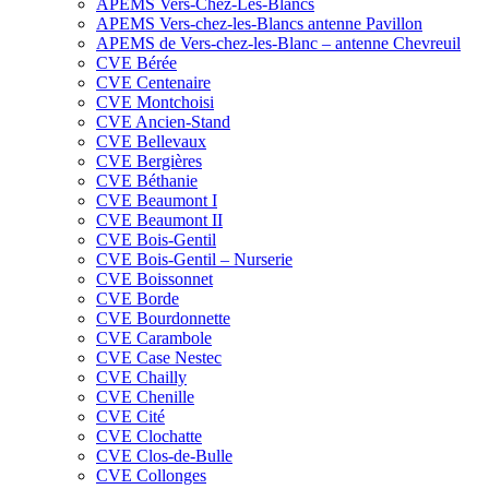
APEMS Vers-Chez-Les-Blancs
APEMS Vers-chez-les-Blancs antenne Pavillon
APEMS de Vers-chez-les-Blanc – antenne Chevreuil
CVE Bérée
CVE Centenaire
CVE Montchoisi
CVE Ancien-Stand
CVE Bellevaux
CVE Bergières
CVE Béthanie
CVE Beaumont I
CVE Beaumont II
CVE Bois-Gentil
CVE Bois-Gentil – Nurserie
CVE Boissonnet
CVE Borde
CVE Bourdonnette
CVE Carambole
CVE Case Nestec
CVE Chailly
CVE Chenille
CVE Cité
CVE Clochatte
CVE Clos-de-Bulle
CVE Collonges