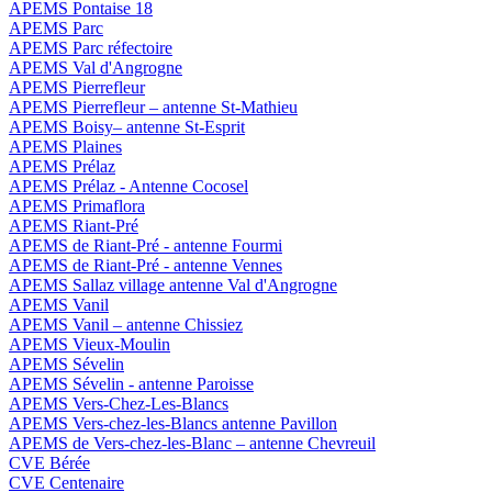
APEMS Pontaise 18
APEMS Parc
APEMS Parc réfectoire
APEMS Val d'Angrogne
APEMS Pierrefleur
APEMS Pierrefleur – antenne St-Mathieu
APEMS Boisy– antenne St-Esprit
APEMS Plaines
APEMS Prélaz
APEMS Prélaz - Antenne Cocosel
APEMS Primaflora
APEMS Riant-Pré
APEMS de Riant-Pré - antenne Fourmi
APEMS de Riant-Pré - antenne Vennes
APEMS Sallaz village antenne Val d'Angrogne
APEMS Vanil
APEMS Vanil – antenne Chissiez
APEMS Vieux-Moulin
APEMS Sévelin
APEMS Sévelin - antenne Paroisse
APEMS Vers-Chez-Les-Blancs
APEMS Vers-chez-les-Blancs antenne Pavillon
APEMS de Vers-chez-les-Blanc – antenne Chevreuil
CVE Bérée
CVE Centenaire