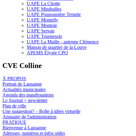
UAPE La Chotte
UAPE Minibulles
UAPE Pouponnière Temple
UAPE Montelly
UAPE Montoie
UAPE Servan
UAPE Tournesols
UAPE La Maille - antenne Clémence
Maison de quartier de la Louve
APEMS Élysée CPO
CVE Colline
À PROPOS
Portrait de Lausanne
Actualités municipales
Agenda des manifestations
Le Journal + newsletter
Plan de ville
Une suggestion? – Boîte à idées virtuelle
Annuaire de l'administration
PRATIQUE
Bienvenue à Lausanne
Adresses, numéros et infos utiles