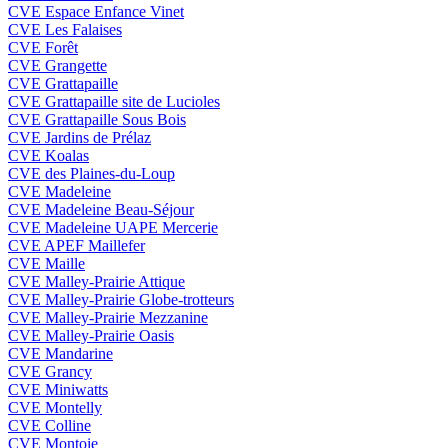
CVE Espace Enfance Vinet
CVE Les Falaises
CVE Forêt
CVE Grangette
CVE Grattapaille
CVE Grattapaille site de Lucioles
CVE Grattapaille Sous Bois
CVE Jardins de Prélaz
CVE Koalas
CVE des Plaines-du-Loup
CVE Madeleine
CVE Madeleine Beau-Séjour
CVE Madeleine UAPE Mercerie
CVE APEF Maillefer
CVE Maille
CVE Malley-Prairie Attique
CVE Malley-Prairie Globe-trotteurs
CVE Malley-Prairie Mezzanine
CVE Malley-Prairie Oasis
CVE Mandarine
CVE Grancy
CVE Miniwatts
CVE Montelly
CVE Colline
CVE Montoie