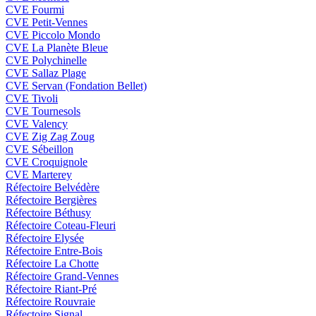
CVE Fourmi
CVE Petit-Vennes
CVE Piccolo Mondo
CVE La Planète Bleue
CVE Polychinelle
CVE Sallaz Plage
CVE Servan (Fondation Bellet)
CVE Tivoli
CVE Tournesols
CVE Valency
CVE Zig Zag Zoug
CVE Sébeillon
CVE Croquignole
CVE Marterey
Réfectoire Belvédère
Réfectoire Bergières
Réfectoire Béthusy
Réfectoire Coteau-Fleuri
Réfectoire Elysée
Réfectoire Entre-Bois
Réfectoire La Chotte
Réfectoire Grand-Vennes
Réfectoire Riant-Pré
Réfectoire Rouvraie
Réfectoire Signal