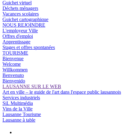
Guichet virtuel
Déchets ménagers
Vacances scolaires
Guichet cartographique
NOUS REJOINDRE
L'employeur Ville
Offres d'emploi
Apprentissage
Stages et offres spontanées
TOURISME
Bienvenue
Welcome
Willkommen
Benvenuto
Bienvenido
LAUSANNE SUR LE WEB
Art en ville – le guide de l'art dans l'espace public lausannois
Services industriels
SiL Multimédia
Vins de la Ville
Lausanne Tourisme
Lausanne à table