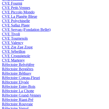
CVE Fourmi
CVE Petit-Vennes
CVE Piccolo Mondo
CVE La Planète Bleue
CVE Polychinelle
CVE Sallaz Plage
CVE Servan (Fondation Bellet)
CVE Tivoli
CVE Tournesols
CVE Valency
CVE Zig Zag Zoug
CVE Sébeillon
CVE Croquignole
CVE Marterey
Réfectoire Belvédère
Réfectoire Bergières
Réfectoire Béthusy
Réfectoire Coteau-Fleuri
Réfectoire Elysée
Réfectoire Entre-Bois
Réfectoire La Chotte
Réfectoire Grand-Vennes
Réfectoire Riant-Pré
Réfectoire Rouvraie
Réfectoire Signal