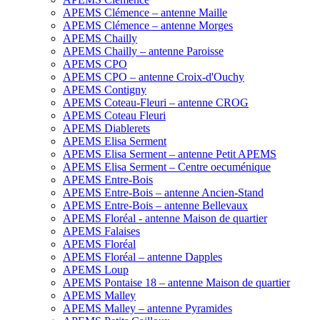
APEMS Clémence – antenne Maille
APEMS Clémence – antenne Morges
APEMS Chailly
APEMS Chailly – antenne Paroisse
APEMS CPO
APEMS CPO – antenne Croix-d'Ouchy
APEMS Contigny
APEMS Coteau-Fleuri – antenne CROG
APEMS Coteau Fleuri
APEMS Diablerets
APEMS Elisa Serment
APEMS Elisa Serment – antenne Petit APEMS
APEMS Elisa Serment – Centre oecuménique
APEMS Entre-Bois
APEMS Entre-Bois – antenne Ancien-Stand
APEMS Entre-Bois – antenne Bellevaux
APEMS Floréal - antenne Maison de quartier
APEMS Falaises
APEMS Floréal
APEMS Floréal – antenne Dapples
APEMS Loup
APEMS Pontaise 18 – antenne Maison de quartier
APEMS Malley
APEMS Malley – antenne Pyramides