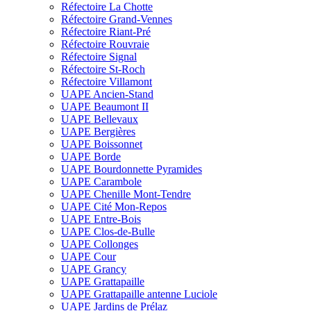
Réfectoire La Chotte
Réfectoire Grand-Vennes
Réfectoire Riant-Pré
Réfectoire Rouvraie
Réfectoire Signal
Réfectoire St-Roch
Réfectoire Villamont
UAPE Ancien-Stand
UAPE Beaumont II
UAPE Bellevaux
UAPE Bergières
UAPE Boissonnet
UAPE Borde
UAPE Bourdonnette Pyramides
UAPE Carambole
UAPE Chenille Mont-Tendre
UAPE Cité Mon-Repos
UAPE Entre-Bois
UAPE Clos-de-Bulle
UAPE Collonges
UAPE Cour
UAPE Grancy
UAPE Grattapaille
UAPE Grattapaille antenne Luciole
UAPE Jardins de Prélaz