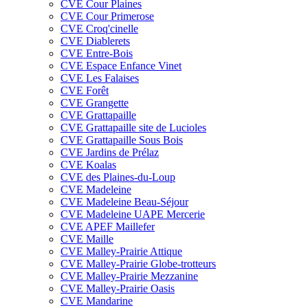
CVE Cour Plaines
CVE Cour Primerose
CVE Croq'cinelle
CVE Diablerets
CVE Entre-Bois
CVE Espace Enfance Vinet
CVE Les Falaises
CVE Forêt
CVE Grangette
CVE Grattapaille
CVE Grattapaille site de Lucioles
CVE Grattapaille Sous Bois
CVE Jardins de Prélaz
CVE Koalas
CVE des Plaines-du-Loup
CVE Madeleine
CVE Madeleine Beau-Séjour
CVE Madeleine UAPE Mercerie
CVE APEF Maillefer
CVE Maille
CVE Malley-Prairie Attique
CVE Malley-Prairie Globe-trotteurs
CVE Malley-Prairie Mezzanine
CVE Malley-Prairie Oasis
CVE Mandarine