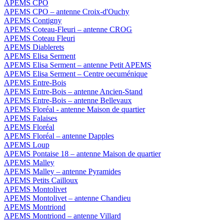
APEMS CPO
APEMS CPO – antenne Croix-d'Ouchy
APEMS Contigny
APEMS Coteau-Fleuri – antenne CROG
APEMS Coteau Fleuri
APEMS Diablerets
APEMS Elisa Serment
APEMS Elisa Serment – antenne Petit APEMS
APEMS Elisa Serment – Centre oecuménique
APEMS Entre-Bois
APEMS Entre-Bois – antenne Ancien-Stand
APEMS Entre-Bois – antenne Bellevaux
APEMS Floréal - antenne Maison de quartier
APEMS Falaises
APEMS Floréal
APEMS Floréal – antenne Dapples
APEMS Loup
APEMS Pontaise 18 – antenne Maison de quartier
APEMS Malley
APEMS Malley – antenne Pyramides
APEMS Petits Cailloux
APEMS Montolivet
APEMS Montolivet – antenne Chandieu
APEMS Montriond
APEMS Montriond – antenne Villard