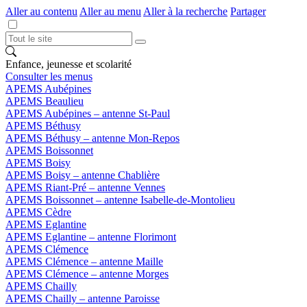
Aller au contenu
Aller au menu
Aller à la recherche
Partager
Enfance, jeunesse et scolarité
Consulter les menus
APEMS Aubépines
APEMS Beaulieu
APEMS Aubépines – antenne St-Paul
APEMS Béthusy
APEMS Béthusy – antenne Mon-Repos
APEMS Boissonnet
APEMS Boisy
APEMS Boisy – antenne Chablière
APEMS Riant-Pré – antenne Vennes
APEMS Boissonnet – antenne Isabelle-de-Montolieu
APEMS Cèdre
APEMS Eglantine
APEMS Eglantine – antenne Florimont
APEMS Clémence
APEMS Clémence – antenne Maille
APEMS Clémence – antenne Morges
APEMS Chailly
APEMS Chailly – antenne Paroisse