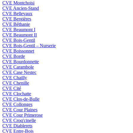
CVE Montchoisi
CVE Ancien-Stand
CVE Bellevaux
CVE Bergières
CVE Béthanie
CVE Beaumont I
CVE Beaumont II
CVE Bois-Gentil
CVE Bois-Gentil – Nurserie
CVE Boissonnet
CVE Borde
CVE Bourdonnette
CVE Carambole
CVE Case Nestec
CVE Chailly
CVE Chenille
CVE Cité
CVE Clochatte
CVE Clos-de-Bulle
CVE Collonges
CVE Cour Plaines
CVE Cour Primerose
CVE Croq'cinelle
CVE Diablerets
CVE Entre-Bois