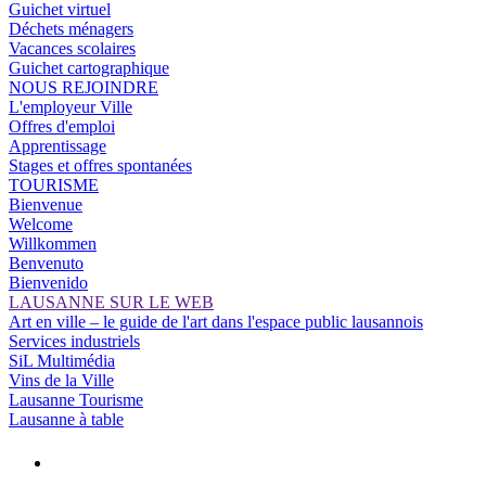
Guichet virtuel
Déchets ménagers
Vacances scolaires
Guichet cartographique
NOUS REJOINDRE
L'employeur Ville
Offres d'emploi
Apprentissage
Stages et offres spontanées
TOURISME
Bienvenue
Welcome
Willkommen
Benvenuto
Bienvenido
LAUSANNE SUR LE WEB
Art en ville – le guide de l'art dans l'espace public lausannois
Services industriels
SiL Multimédia
Vins de la Ville
Lausanne Tourisme
Lausanne à table