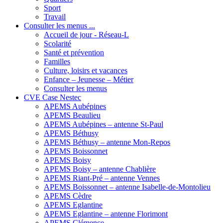
Sport
Travail
Consulter les menus ...
Accueil de jour - Réseau-L
Scolarité
Santé et prévention
Familles
Culture, loisirs et vacances
Enfance – Jeunesse – Métier
Consulter les menus
CVE Case Nestec
APEMS Aubépines
APEMS Beaulieu
APEMS Aubépines – antenne St-Paul
APEMS Béthusy
APEMS Béthusy – antenne Mon-Repos
APEMS Boissonnet
APEMS Boisy
APEMS Boisy – antenne Chablière
APEMS Riant-Pré – antenne Vennes
APEMS Boissonnet – antenne Isabelle-de-Montolieu
APEMS Cèdre
APEMS Eglantine
APEMS Eglantine – antenne Florimont
APEMS Clémence