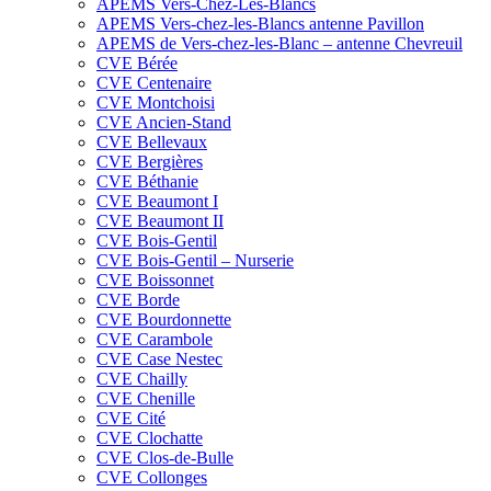
APEMS Vers-Chez-Les-Blancs
APEMS Vers-chez-les-Blancs antenne Pavillon
APEMS de Vers-chez-les-Blanc – antenne Chevreuil
CVE Bérée
CVE Centenaire
CVE Montchoisi
CVE Ancien-Stand
CVE Bellevaux
CVE Bergières
CVE Béthanie
CVE Beaumont I
CVE Beaumont II
CVE Bois-Gentil
CVE Bois-Gentil – Nurserie
CVE Boissonnet
CVE Borde
CVE Bourdonnette
CVE Carambole
CVE Case Nestec
CVE Chailly
CVE Chenille
CVE Cité
CVE Clochatte
CVE Clos-de-Bulle
CVE Collonges