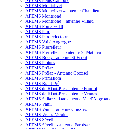
APEMS Petits Cailloux
APEMS Montolivet
APEMS Montolivet – antenne Chandieu
APEMS Montriond
APEMS Montriond – antenne Villard
APEMS Pontaise 18
APEMS Parc
APEMS Parc réfectoire
APEMS Val d'Angrogne
APEMS Pierrefleur
APEMS Pierrefleur – antenne St-Mathieu
APEMS Boisy– antenne St-Esprit
APEMS Plaines
APEMS Prélaz
APEMS Prélaz - Antenne Cocosel
APEMS Primaflora
APEMS Riant-Pré
APEMS de Riant-Pré - antenne Fourmi
APEMS de Riant-Pré - antenne Vennes
APEMS Sallaz village antenne Val d'Angrogne
APEMS Vanil
APEMS Vanil – antenne Chissiez
APEMS Vieux-Moulin
APEMS Sévelin
APEMS Sévelin - antenne Paroisse