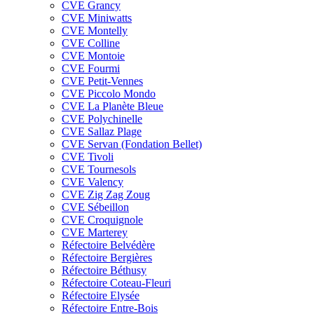
CVE Grancy
CVE Miniwatts
CVE Montelly
CVE Colline
CVE Montoie
CVE Fourmi
CVE Petit-Vennes
CVE Piccolo Mondo
CVE La Planète Bleue
CVE Polychinelle
CVE Sallaz Plage
CVE Servan (Fondation Bellet)
CVE Tivoli
CVE Tournesols
CVE Valency
CVE Zig Zag Zoug
CVE Sébeillon
CVE Croquignole
CVE Marterey
Réfectoire Belvédère
Réfectoire Bergières
Réfectoire Béthusy
Réfectoire Coteau-Fleuri
Réfectoire Elysée
Réfectoire Entre-Bois