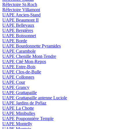
Réfectoire St-Roch
Réfectoire Villamont
UAPE Ancien-Stand
UAPE Beaumont II
UAPE Bellevaux
UAPE Bergières
UAPE Boissonnet
UAPE Borde
UAPE Bourdonnette Pyramides
UAPE Carambole
UAPE Chenille Mont-Tendre
UAPE Cité Mon-Repos
UAPE Entre-Bois
UAPE Clos-de-Bulle
UAPE Collonges
UAPE Cour
UAPE Grancy
UAPE Grattapaille
UAPE Grattapaille antenne Luciole
UAPE Jardins de Prélaz
UAPE La Chotte
UAPE Minibulles
UAPE Pouponnière Temple
UAPE Montelly
UAPE Montoie