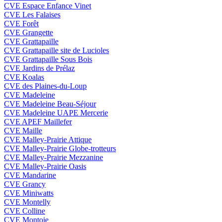
CVE Espace Enfance Vinet
CVE Les Falaises
CVE Forêt
CVE Grangette
CVE Grattapaille
CVE Grattapaille site de Lucioles
CVE Grattapaille Sous Bois
CVE Jardins de Prélaz
CVE Koalas
CVE des Plaines-du-Loup
CVE Madeleine
CVE Madeleine Beau-Séjour
CVE Madeleine UAPE Mercerie
CVE APEF Maillefer
CVE Maille
CVE Malley-Prairie Attique
CVE Malley-Prairie Globe-trotteurs
CVE Malley-Prairie Mezzanine
CVE Malley-Prairie Oasis
CVE Mandarine
CVE Grancy
CVE Miniwatts
CVE Montelly
CVE Colline
CVE Montoie