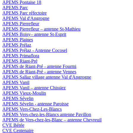
APEMS Pontaise 18
APEMS Parc
APEMS Parc réfectoire
APEMS Val d'Angrogne
APEMS Pierrefleur
APEMS Pierrefleur – antenne St-Mathieu
APEMS Boisy– antenne St-Esprit
APEMS Plaines
APEMS Prélaz
APEMS Prélaz - Antenne Cocosel
APEMS Primaflora
APEMS Riant-Pré
APEMS de Riant-Pré - antenne Fourmi
APEMS de Riant-Pré - antenne Vennes
APEMS Sallaz village antenne Val d'Angrogne
APEMS Vanil
APEMS Vanil – antenne Chissiez
APEMS Vieux-Moulin
APEMS Sévelin
APEMS Sévelin - antenne Paroisse
APEMS Vers-Chez-Les-Blancs
APEMS Vers-chez-les-Blancs antenne Pavillon
APEMS de Vers-chez-les-Blanc – antenne Chevreuil
CVE Bérée
CVE Centenaire