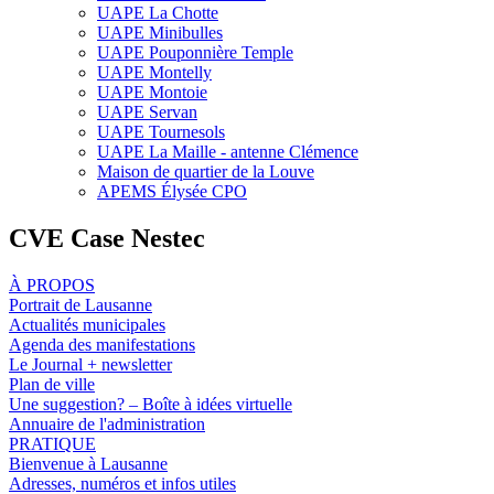
UAPE La Chotte
UAPE Minibulles
UAPE Pouponnière Temple
UAPE Montelly
UAPE Montoie
UAPE Servan
UAPE Tournesols
UAPE La Maille - antenne Clémence
Maison de quartier de la Louve
APEMS Élysée CPO
CVE Case Nestec
À PROPOS
Portrait de Lausanne
Actualités municipales
Agenda des manifestations
Le Journal + newsletter
Plan de ville
Une suggestion? – Boîte à idées virtuelle
Annuaire de l'administration
PRATIQUE
Bienvenue à Lausanne
Adresses, numéros et infos utiles