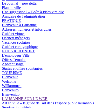
Le Journal + newsletter
Plan de ville
Une suggestion? – Boîte à idées virtuelle
Annuaire de l'administration
PRATIQUE
Bienvenue à Lausanne
Adresses, numéros et infos utiles
Guichet virtuel
Déchets ménagers
Vacances scolaires
Guichet cartographique
NOUS REJOINDRE
L'employeur Ville
Offres d'emploi
Apprentissage
Stages et offres spontanées
TOURISME
Bienvenue
Welcome
Willkommen
Benvenuto
Bienvenido
LAUSANNE SUR LE WEB
Art en ville – le guide de l'art dans l'espace public lausannois
Services industriels