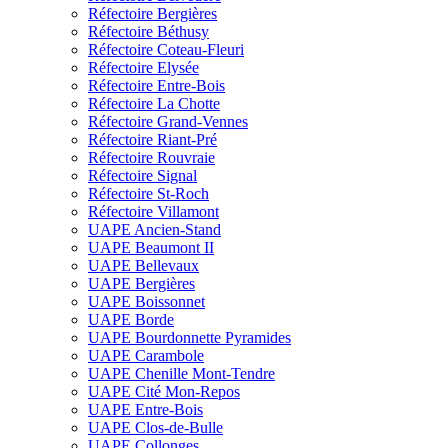
Réfectoire Bergières
Réfectoire Béthusy
Réfectoire Coteau-Fleuri
Réfectoire Elysée
Réfectoire Entre-Bois
Réfectoire La Chotte
Réfectoire Grand-Vennes
Réfectoire Riant-Pré
Réfectoire Rouvraie
Réfectoire Signal
Réfectoire St-Roch
Réfectoire Villamont
UAPE Ancien-Stand
UAPE Beaumont II
UAPE Bellevaux
UAPE Bergières
UAPE Boissonnet
UAPE Borde
UAPE Bourdonnette Pyramides
UAPE Carambole
UAPE Chenille Mont-Tendre
UAPE Cité Mon-Repos
UAPE Entre-Bois
UAPE Clos-de-Bulle
UAPE Collonges