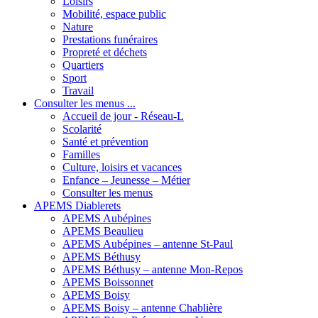
Loisirs
Mobilité, espace public
Nature
Prestations funéraires
Propreté et déchets
Quartiers
Sport
Travail
Consulter les menus ...
Accueil de jour - Réseau-L
Scolarité
Santé et prévention
Familles
Culture, loisirs et vacances
Enfance – Jeunesse – Métier
Consulter les menus
APEMS Diablerets
APEMS Aubépines
APEMS Beaulieu
APEMS Aubépines – antenne St-Paul
APEMS Béthusy
APEMS Béthusy – antenne Mon-Repos
APEMS Boissonnet
APEMS Boisy
APEMS Boisy – antenne Chablière