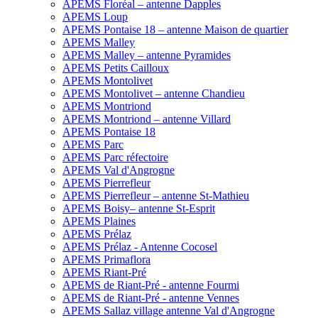
APEMS Floréal – antenne Dapples
APEMS Loup
APEMS Pontaise 18 – antenne Maison de quartier
APEMS Malley
APEMS Malley – antenne Pyramides
APEMS Petits Cailloux
APEMS Montolivet
APEMS Montolivet – antenne Chandieu
APEMS Montriond
APEMS Montriond – antenne Villard
APEMS Pontaise 18
APEMS Parc
APEMS Parc réfectoire
APEMS Val d'Angrogne
APEMS Pierrefleur
APEMS Pierrefleur – antenne St-Mathieu
APEMS Boisy– antenne St-Esprit
APEMS Plaines
APEMS Prélaz
APEMS Prélaz - Antenne Cocosel
APEMS Primaflora
APEMS Riant-Pré
APEMS de Riant-Pré - antenne Fourmi
APEMS de Riant-Pré - antenne Vennes
APEMS Sallaz village antenne Val d'Angrogne