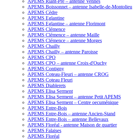
APEMS Riant-Pré – antenne Vennes
APEMS Boissonnet – antenne Isabelle-de-Montolieu
APEMS Cèdre
APEMS Eglantine
APEMS Eglantine – antenne Florimont
APEMS Clémence
APEMS Clémence – antenne Maille
APEMS Clémence – antenne Morges
APEMS Chailly
APEMS Chailly – antenne Paroisse
APEMS CPO
APEMS CPO – antenne Croix-d'Ouchy
APEMS Contigny
APEMS Coteau-Fleuri – antenne CROG
APEMS Coteau Fleuri
APEMS Diablerets
APEMS Elisa Serment
APEMS Elisa Serment – antenne Petit APEMS
APEMS Elisa Serment – Centre oecuménique
APEMS Entre-Bois
APEMS Entre-Bois – antenne Ancien-Stand
APEMS Entre-Bois – antenne Bellevaux
APEMS Floréal - antenne Maison de quartier
APEMS Falaises
APEMS Floréal