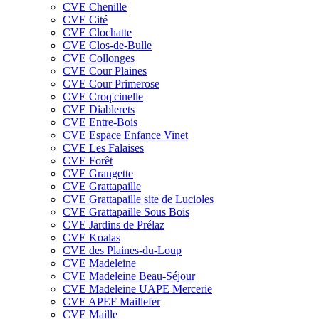
CVE Chenille
CVE Cité
CVE Clochatte
CVE Clos-de-Bulle
CVE Collonges
CVE Cour Plaines
CVE Cour Primerose
CVE Croq'cinelle
CVE Diablerets
CVE Entre-Bois
CVE Espace Enfance Vinet
CVE Les Falaises
CVE Forêt
CVE Grangette
CVE Grattapaille
CVE Grattapaille site de Lucioles
CVE Grattapaille Sous Bois
CVE Jardins de Prélaz
CVE Koalas
CVE des Plaines-du-Loup
CVE Madeleine
CVE Madeleine Beau-Séjour
CVE Madeleine UAPE Mercerie
CVE APEF Maillefer
CVE Maille