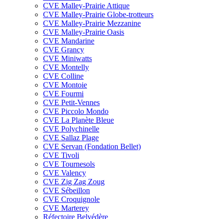
CVE Malley-Prairie Attique
CVE Malley-Prairie Globe-trotteurs
CVE Malley-Prairie Mezzanine
CVE Malley-Prairie Oasis
CVE Mandarine
CVE Grancy
CVE Miniwatts
CVE Montelly
CVE Colline
CVE Montoie
CVE Fourmi
CVE Petit-Vennes
CVE Piccolo Mondo
CVE La Planète Bleue
CVE Polychinelle
CVE Sallaz Plage
CVE Servan (Fondation Bellet)
CVE Tivoli
CVE Tournesols
CVE Valency
CVE Zig Zag Zoug
CVE Sébeillon
CVE Croquignole
CVE Marterey
Réfectoire Belvédère