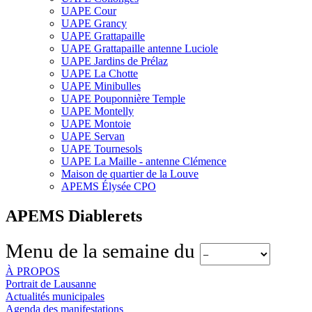
UAPE Cour
UAPE Grancy
UAPE Grattapaille
UAPE Grattapaille antenne Luciole
UAPE Jardins de Prélaz
UAPE La Chotte
UAPE Minibulles
UAPE Pouponnière Temple
UAPE Montelly
UAPE Montoie
UAPE Servan
UAPE Tournesols
UAPE La Maille - antenne Clémence
Maison de quartier de la Louve
APEMS Élysée CPO
APEMS Diablerets
Menu de la semaine du
À PROPOS
Portrait de Lausanne
Actualités municipales
Agenda des manifestations