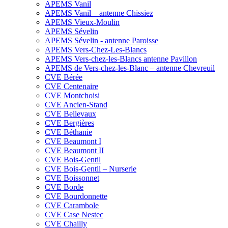
APEMS Vanil
APEMS Vanil – antenne Chissiez
APEMS Vieux-Moulin
APEMS Sévelin
APEMS Sévelin - antenne Paroisse
APEMS Vers-Chez-Les-Blancs
APEMS Vers-chez-les-Blancs antenne Pavillon
APEMS de Vers-chez-les-Blanc – antenne Chevreuil
CVE Bérée
CVE Centenaire
CVE Montchoisi
CVE Ancien-Stand
CVE Bellevaux
CVE Bergières
CVE Béthanie
CVE Beaumont I
CVE Beaumont II
CVE Bois-Gentil
CVE Bois-Gentil – Nurserie
CVE Boissonnet
CVE Borde
CVE Bourdonnette
CVE Carambole
CVE Case Nestec
CVE Chailly