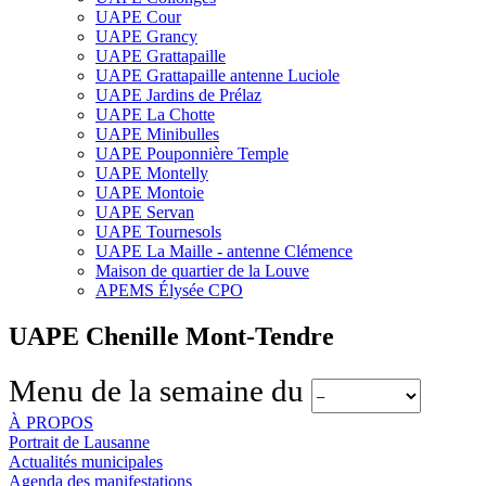
UAPE Cour
UAPE Grancy
UAPE Grattapaille
UAPE Grattapaille antenne Luciole
UAPE Jardins de Prélaz
UAPE La Chotte
UAPE Minibulles
UAPE Pouponnière Temple
UAPE Montelly
UAPE Montoie
UAPE Servan
UAPE Tournesols
UAPE La Maille - antenne Clémence
Maison de quartier de la Louve
APEMS Élysée CPO
UAPE Chenille Mont-Tendre
Menu de la semaine du
À PROPOS
Portrait de Lausanne
Actualités municipales
Agenda des manifestations