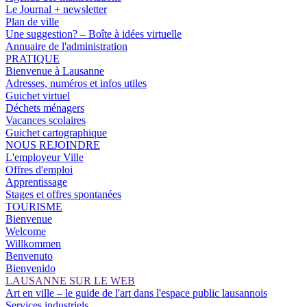
Le Journal + newsletter
Plan de ville
Une suggestion? – Boîte à idées virtuelle
Annuaire de l'administration
PRATIQUE
Bienvenue à Lausanne
Adresses, numéros et infos utiles
Guichet virtuel
Déchets ménagers
Vacances scolaires
Guichet cartographique
NOUS REJOINDRE
L'employeur Ville
Offres d'emploi
Apprentissage
Stages et offres spontanées
TOURISME
Bienvenue
Welcome
Willkommen
Benvenuto
Bienvenido
LAUSANNE SUR LE WEB
Art en ville – le guide de l'art dans l'espace public lausannois
Services industriels