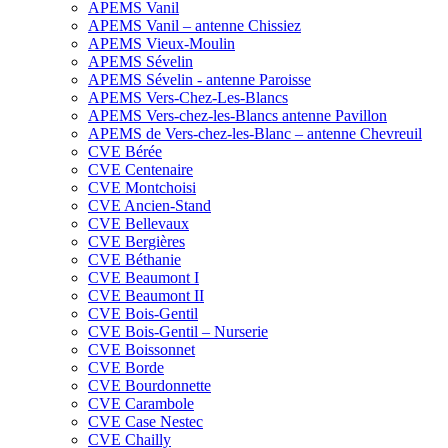
APEMS Vanil
APEMS Vanil – antenne Chissiez
APEMS Vieux-Moulin
APEMS Sévelin
APEMS Sévelin - antenne Paroisse
APEMS Vers-Chez-Les-Blancs
APEMS Vers-chez-les-Blancs antenne Pavillon
APEMS de Vers-chez-les-Blanc – antenne Chevreuil
CVE Bérée
CVE Centenaire
CVE Montchoisi
CVE Ancien-Stand
CVE Bellevaux
CVE Bergières
CVE Béthanie
CVE Beaumont I
CVE Beaumont II
CVE Bois-Gentil
CVE Bois-Gentil – Nurserie
CVE Boissonnet
CVE Borde
CVE Bourdonnette
CVE Carambole
CVE Case Nestec
CVE Chailly