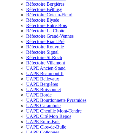
Réfectoire Bergières
Réfectoire Béthusy
Réfectoire Coteau-Fleuri
Réfectoire Elysée
Réfectoire Entre-Bois
Réfectoire La Chotte
Réfectoire Grand-Vennes
Réfectoire Riant-Pré
Réfectoire Rouvraie
Réfectoire Signal
Réfectoire St-Roch
Réfectoire Villamont
UAPE Ancien-Stand
UAPE Beaumont II
UAPE Bellevaux
UAPE Bergières
UAPE Boissonnet
UAPE Borde
UAPE Bourdonnette Pyramides
UAPE Carambole
UAPE Chenille Mont-Tendre
UAPE Cité Mon-Repos
UAPE Entre-Bois
UAPE Clos-de-Bulle
UAPE Collonges