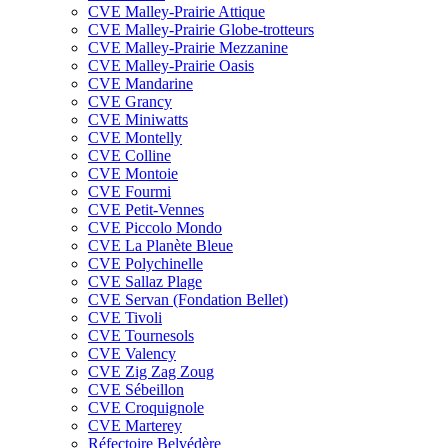
CVE Malley-Prairie Attique
CVE Malley-Prairie Globe-trotteurs
CVE Malley-Prairie Mezzanine
CVE Malley-Prairie Oasis
CVE Mandarine
CVE Grancy
CVE Miniwatts
CVE Montelly
CVE Colline
CVE Montoie
CVE Fourmi
CVE Petit-Vennes
CVE Piccolo Mondo
CVE La Planète Bleue
CVE Polychinelle
CVE Sallaz Plage
CVE Servan (Fondation Bellet)
CVE Tivoli
CVE Tournesols
CVE Valency
CVE Zig Zag Zoug
CVE Sébeillon
CVE Croquignole
CVE Marterey
Réfectoire Belvédère