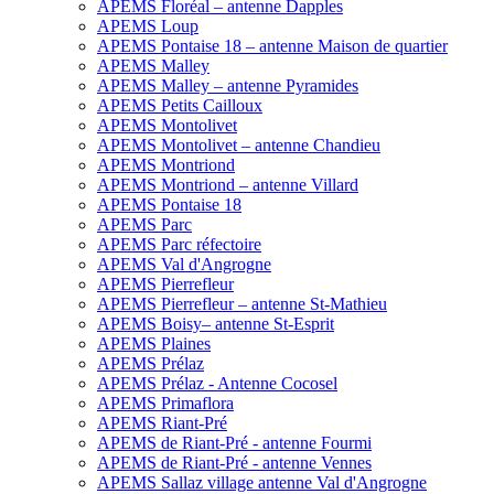
APEMS Floréal – antenne Dapples
APEMS Loup
APEMS Pontaise 18 – antenne Maison de quartier
APEMS Malley
APEMS Malley – antenne Pyramides
APEMS Petits Cailloux
APEMS Montolivet
APEMS Montolivet – antenne Chandieu
APEMS Montriond
APEMS Montriond – antenne Villard
APEMS Pontaise 18
APEMS Parc
APEMS Parc réfectoire
APEMS Val d'Angrogne
APEMS Pierrefleur
APEMS Pierrefleur – antenne St-Mathieu
APEMS Boisy– antenne St-Esprit
APEMS Plaines
APEMS Prélaz
APEMS Prélaz - Antenne Cocosel
APEMS Primaflora
APEMS Riant-Pré
APEMS de Riant-Pré - antenne Fourmi
APEMS de Riant-Pré - antenne Vennes
APEMS Sallaz village antenne Val d'Angrogne