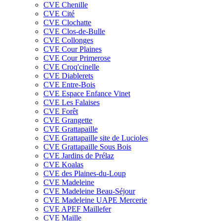
CVE Chenille
CVE Cité
CVE Clochatte
CVE Clos-de-Bulle
CVE Collonges
CVE Cour Plaines
CVE Cour Primerose
CVE Croq'cinelle
CVE Diablerets
CVE Entre-Bois
CVE Espace Enfance Vinet
CVE Les Falaises
CVE Forêt
CVE Grangette
CVE Grattapaille
CVE Grattapaille site de Lucioles
CVE Grattapaille Sous Bois
CVE Jardins de Prélaz
CVE Koalas
CVE des Plaines-du-Loup
CVE Madeleine
CVE Madeleine Beau-Séjour
CVE Madeleine UAPE Mercerie
CVE APEF Maillefer
CVE Maille