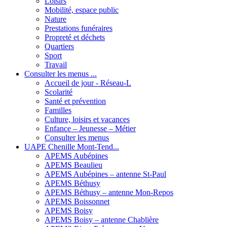
Loisirs
Mobilité, espace public
Nature
Prestations funéraires
Propreté et déchets
Quartiers
Sport
Travail
Consulter les menus ...
Accueil de jour - Réseau-L
Scolarité
Santé et prévention
Familles
Culture, loisirs et vacances
Enfance – Jeunesse – Métier
Consulter les menus
UAPE Chenille Mont-Tend...
APEMS Aubépines
APEMS Beaulieu
APEMS Aubépines – antenne St-Paul
APEMS Béthusy
APEMS Béthusy – antenne Mon-Repos
APEMS Boissonnet
APEMS Boisy
APEMS Boisy – antenne Chablière