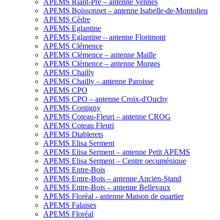
APEMS Riant-Pré – antenne Vennes
APEMS Boissonnet – antenne Isabelle-de-Montolieu
APEMS Cèdre
APEMS Eglantine
APEMS Eglantine – antenne Florimont
APEMS Clémence
APEMS Clémence – antenne Maille
APEMS Clémence – antenne Morges
APEMS Chailly
APEMS Chailly – antenne Paroisse
APEMS CPO
APEMS CPO – antenne Croix-d'Ouchy
APEMS Contigny
APEMS Coteau-Fleuri – antenne CROG
APEMS Coteau Fleuri
APEMS Diablerets
APEMS Elisa Serment
APEMS Elisa Serment – antenne Petit APEMS
APEMS Elisa Serment – Centre oecuménique
APEMS Entre-Bois
APEMS Entre-Bois – antenne Ancien-Stand
APEMS Entre-Bois – antenne Bellevaux
APEMS Floréal - antenne Maison de quartier
APEMS Falaises
APEMS Floréal