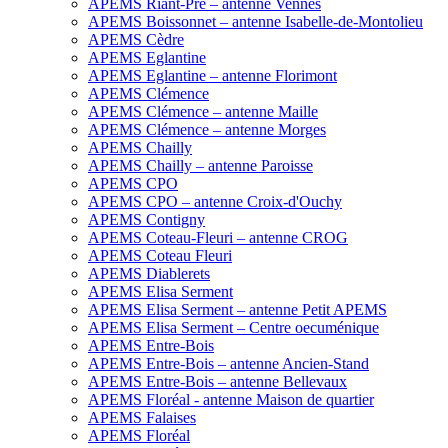
APEMS Riant-Pré – antenne Vennes
APEMS Boissonnet – antenne Isabelle-de-Montolieu
APEMS Cèdre
APEMS Eglantine
APEMS Eglantine – antenne Florimont
APEMS Clémence
APEMS Clémence – antenne Maille
APEMS Clémence – antenne Morges
APEMS Chailly
APEMS Chailly – antenne Paroisse
APEMS CPO
APEMS CPO – antenne Croix-d'Ouchy
APEMS Contigny
APEMS Coteau-Fleuri – antenne CROG
APEMS Coteau Fleuri
APEMS Diablerets
APEMS Elisa Serment
APEMS Elisa Serment – antenne Petit APEMS
APEMS Elisa Serment – Centre oecuménique
APEMS Entre-Bois
APEMS Entre-Bois – antenne Ancien-Stand
APEMS Entre-Bois – antenne Bellevaux
APEMS Floréal - antenne Maison de quartier
APEMS Falaises
APEMS Floréal