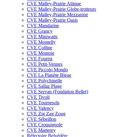
CVE Malley-Prairie Attique
CVE Malley-Prairie Globe-trotteurs
CVE Malley-Prairie Mezzanine
CVE Malley-Prairie Oasis
CVE Mandarine
CVE Grancy
CVE Miniwatts
CVE Montelly
CVE Colline
CVE Montoie
CVE Fourmi
CVE Petit-Vennes
CVE Piccolo Mondo
CVE La Planète Bleue
CVE Polychinelle
CVE Sallaz Plage
CVE Servan (Fondation Bellet)
CVE Tivoli
CVE Tournesols
CVE Valency
CVE Zig Zag Zoug
CVE Sébeillon
CVE Croquignole
CVE Marterey
Réfectoire Belvédère