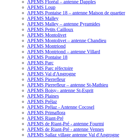
APEMS Floréal – antenne Dapples
APEMS Loup
APEMS Pontaise 18 – antenne Maison de quartier
APEMS Malley
APEMS Malley – antenne Pyramides
APEMS Petits Cailloux
APEMS Montolivet
APEMS Montolivet – antenne Chandieu
APEMS Montriond
APEMS Montriond – antenne Villard
APEMS Pontaise 18
APEMS Parc
APEMS Parc réfectoire
APEMS Val d'Angrogne
APEMS Pierrefleur
APEMS Pierrefleur – antenne St-Mathieu
APEMS Boisy– antenne St-Esprit
APEMS Plaines
APEMS Prélaz
APEMS Prélaz - Antenne Cocosel
APEMS Primaflora
APEMS Riant-Pré
APEMS de Riant-Pré - antenne Fourmi
APEMS de Riant-Pré - antenne Vennes
APEMS Sallaz village antenne Val d'Angrogne