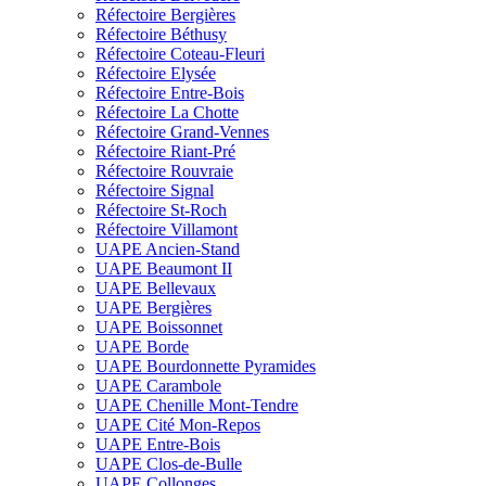
Réfectoire Bergières
Réfectoire Béthusy
Réfectoire Coteau-Fleuri
Réfectoire Elysée
Réfectoire Entre-Bois
Réfectoire La Chotte
Réfectoire Grand-Vennes
Réfectoire Riant-Pré
Réfectoire Rouvraie
Réfectoire Signal
Réfectoire St-Roch
Réfectoire Villamont
UAPE Ancien-Stand
UAPE Beaumont II
UAPE Bellevaux
UAPE Bergières
UAPE Boissonnet
UAPE Borde
UAPE Bourdonnette Pyramides
UAPE Carambole
UAPE Chenille Mont-Tendre
UAPE Cité Mon-Repos
UAPE Entre-Bois
UAPE Clos-de-Bulle
UAPE Collonges