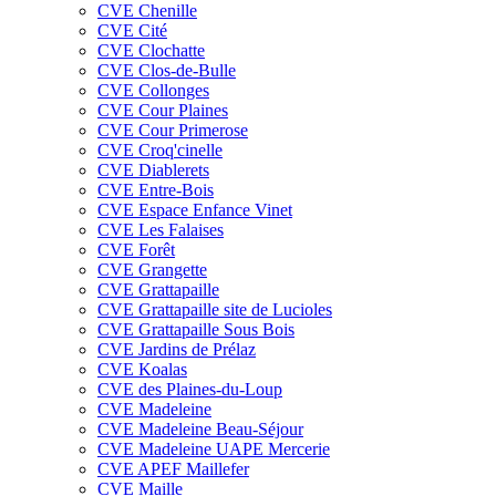
CVE Chenille
CVE Cité
CVE Clochatte
CVE Clos-de-Bulle
CVE Collonges
CVE Cour Plaines
CVE Cour Primerose
CVE Croq'cinelle
CVE Diablerets
CVE Entre-Bois
CVE Espace Enfance Vinet
CVE Les Falaises
CVE Forêt
CVE Grangette
CVE Grattapaille
CVE Grattapaille site de Lucioles
CVE Grattapaille Sous Bois
CVE Jardins de Prélaz
CVE Koalas
CVE des Plaines-du-Loup
CVE Madeleine
CVE Madeleine Beau-Séjour
CVE Madeleine UAPE Mercerie
CVE APEF Maillefer
CVE Maille