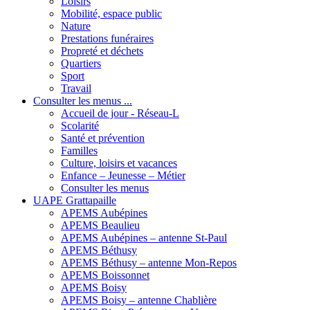
Loisirs
Mobilité, espace public
Nature
Prestations funéraires
Propreté et déchets
Quartiers
Sport
Travail
Consulter les menus ...
Accueil de jour - Réseau-L
Scolarité
Santé et prévention
Familles
Culture, loisirs et vacances
Enfance – Jeunesse – Métier
Consulter les menus
UAPE Grattapaille
APEMS Aubépines
APEMS Beaulieu
APEMS Aubépines – antenne St-Paul
APEMS Béthusy
APEMS Béthusy – antenne Mon-Repos
APEMS Boissonnet
APEMS Boisy
APEMS Boisy – antenne Chablière