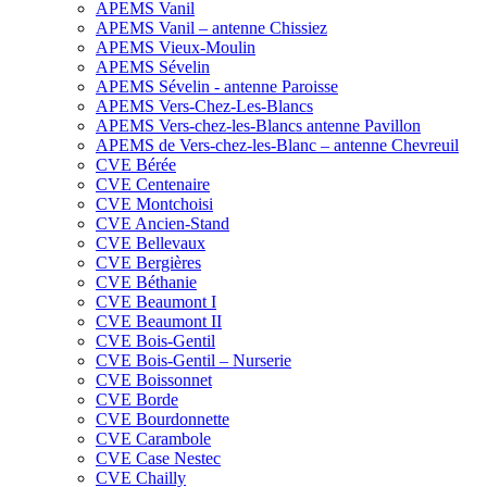
APEMS Vanil
APEMS Vanil – antenne Chissiez
APEMS Vieux-Moulin
APEMS Sévelin
APEMS Sévelin - antenne Paroisse
APEMS Vers-Chez-Les-Blancs
APEMS Vers-chez-les-Blancs antenne Pavillon
APEMS de Vers-chez-les-Blanc – antenne Chevreuil
CVE Bérée
CVE Centenaire
CVE Montchoisi
CVE Ancien-Stand
CVE Bellevaux
CVE Bergières
CVE Béthanie
CVE Beaumont I
CVE Beaumont II
CVE Bois-Gentil
CVE Bois-Gentil – Nurserie
CVE Boissonnet
CVE Borde
CVE Bourdonnette
CVE Carambole
CVE Case Nestec
CVE Chailly