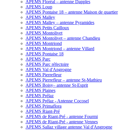
APEMS Floréal – antenne Dapples
APEMS Loup
APEMS Pontaise 18 – antenne Maison de quartier
APEMS Malley
APEMS Malley – antenne Pyramides
APEMS Petits Cailloux
APEMS Montolivet
APEMS Montolivet – antenne Chandieu
APEMS Montriond
APEMS Montriond – antenne Villard
APEMS Pontaise 18
APEMS Parc
APEMS Parc réfectoire
APEMS Val d'Angrogne
APEMS Pierrefleur
APEMS Pierrefleur – antenne St-Mathieu
APEMS Boisy– antenne St-Esprit
APEMS Plaines
APEMS Prélaz
APEMS Prélaz - Antenne Cocosel
APEMS Primaflora
APEMS Riant-Pré
APEMS de Riant-Pré - antenne Fourmi
APEMS de Riant-Pré - antenne Vennes
APEMS Sallaz village antenne Val d'Angrogne