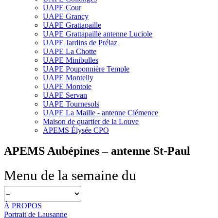
UAPE Cour
UAPE Grancy
UAPE Grattapaille
UAPE Grattapaille antenne Luciole
UAPE Jardins de Prélaz
UAPE La Chotte
UAPE Minibulles
UAPE Pouponnière Temple
UAPE Montelly
UAPE Montoie
UAPE Servan
UAPE Tournesols
UAPE La Maille - antenne Clémence
Maison de quartier de la Louve
APEMS Élysée CPO
APEMS Aubépines – antenne St-Paul
Menu de la semaine du
À PROPOS
Portrait de Lausanne