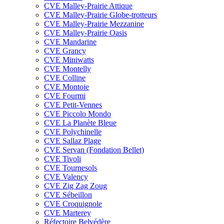
CVE Malley-Prairie Attique
CVE Malley-Prairie Globe-trotteurs
CVE Malley-Prairie Mezzanine
CVE Malley-Prairie Oasis
CVE Mandarine
CVE Grancy
CVE Miniwatts
CVE Montelly
CVE Colline
CVE Montoie
CVE Fourmi
CVE Petit-Vennes
CVE Piccolo Mondo
CVE La Planète Bleue
CVE Polychinelle
CVE Sallaz Plage
CVE Servan (Fondation Bellet)
CVE Tivoli
CVE Tournesols
CVE Valency
CVE Zig Zag Zoug
CVE Sébeillon
CVE Croquignole
CVE Marterey
Réfectoire Belvédère