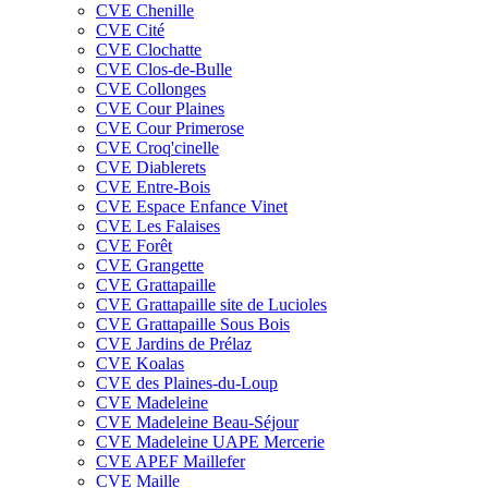
CVE Chenille
CVE Cité
CVE Clochatte
CVE Clos-de-Bulle
CVE Collonges
CVE Cour Plaines
CVE Cour Primerose
CVE Croq'cinelle
CVE Diablerets
CVE Entre-Bois
CVE Espace Enfance Vinet
CVE Les Falaises
CVE Forêt
CVE Grangette
CVE Grattapaille
CVE Grattapaille site de Lucioles
CVE Grattapaille Sous Bois
CVE Jardins de Prélaz
CVE Koalas
CVE des Plaines-du-Loup
CVE Madeleine
CVE Madeleine Beau-Séjour
CVE Madeleine UAPE Mercerie
CVE APEF Maillefer
CVE Maille