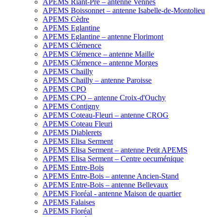
APEMS Riant-Pré – antenne Vennes
APEMS Boissonnet – antenne Isabelle-de-Montolieu
APEMS Cèdre
APEMS Eglantine
APEMS Eglantine – antenne Florimont
APEMS Clémence
APEMS Clémence – antenne Maille
APEMS Clémence – antenne Morges
APEMS Chailly
APEMS Chailly – antenne Paroisse
APEMS CPO
APEMS CPO – antenne Croix-d'Ouchy
APEMS Contigny
APEMS Coteau-Fleuri – antenne CROG
APEMS Coteau Fleuri
APEMS Diablerets
APEMS Elisa Serment
APEMS Elisa Serment – antenne Petit APEMS
APEMS Elisa Serment – Centre oecuménique
APEMS Entre-Bois
APEMS Entre-Bois – antenne Ancien-Stand
APEMS Entre-Bois – antenne Bellevaux
APEMS Floréal - antenne Maison de quartier
APEMS Falaises
APEMS Floréal