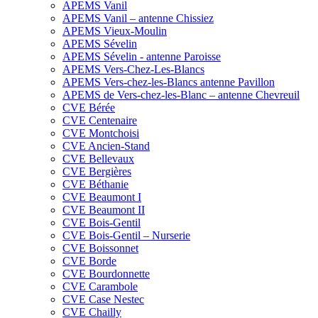
APEMS Vanil
APEMS Vanil – antenne Chissiez
APEMS Vieux-Moulin
APEMS Sévelin
APEMS Sévelin - antenne Paroisse
APEMS Vers-Chez-Les-Blancs
APEMS Vers-chez-les-Blancs antenne Pavillon
APEMS de Vers-chez-les-Blanc – antenne Chevreuil
CVE Bérée
CVE Centenaire
CVE Montchoisi
CVE Ancien-Stand
CVE Bellevaux
CVE Bergières
CVE Béthanie
CVE Beaumont I
CVE Beaumont II
CVE Bois-Gentil
CVE Bois-Gentil – Nurserie
CVE Boissonnet
CVE Borde
CVE Bourdonnette
CVE Carambole
CVE Case Nestec
CVE Chailly