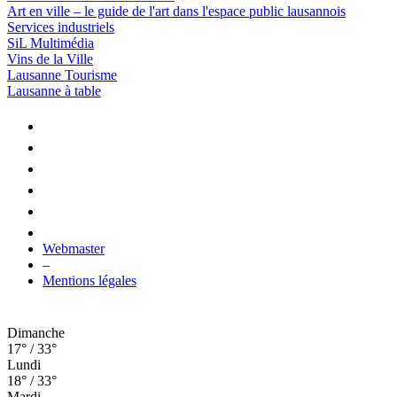
Art en ville – le guide de l'art dans l'espace public lausannois
Services industriels
SiL Multimédia
Vins de la Ville
Lausanne Tourisme
Lausanne à table
Webmaster
–
Mentions légales
Dimanche
17° / 33°
Lundi
18° / 33°
Mardi