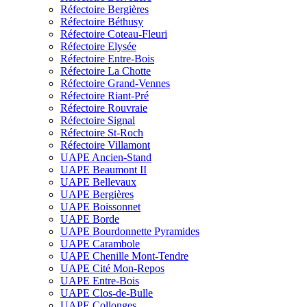
Réfectoire Bergières
Réfectoire Béthusy
Réfectoire Coteau-Fleuri
Réfectoire Elysée
Réfectoire Entre-Bois
Réfectoire La Chotte
Réfectoire Grand-Vennes
Réfectoire Riant-Pré
Réfectoire Rouvraie
Réfectoire Signal
Réfectoire St-Roch
Réfectoire Villamont
UAPE Ancien-Stand
UAPE Beaumont II
UAPE Bellevaux
UAPE Bergières
UAPE Boissonnet
UAPE Borde
UAPE Bourdonnette Pyramides
UAPE Carambole
UAPE Chenille Mont-Tendre
UAPE Cité Mon-Repos
UAPE Entre-Bois
UAPE Clos-de-Bulle
UAPE Collonges