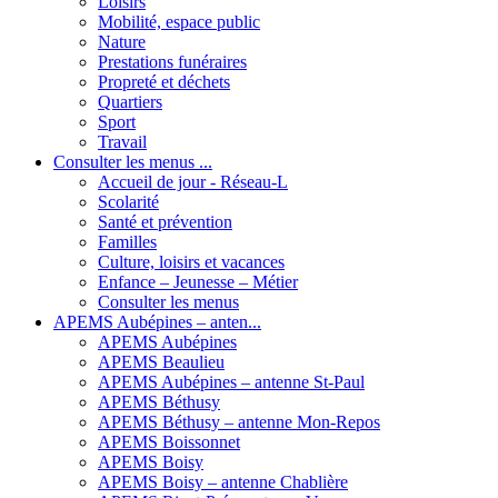
Loisirs
Mobilité, espace public
Nature
Prestations funéraires
Propreté et déchets
Quartiers
Sport
Travail
Consulter les menus ...
Accueil de jour - Réseau-L
Scolarité
Santé et prévention
Familles
Culture, loisirs et vacances
Enfance – Jeunesse – Métier
Consulter les menus
APEMS Aubépines – anten...
APEMS Aubépines
APEMS Beaulieu
APEMS Aubépines – antenne St-Paul
APEMS Béthusy
APEMS Béthusy – antenne Mon-Repos
APEMS Boissonnet
APEMS Boisy
APEMS Boisy – antenne Chablière